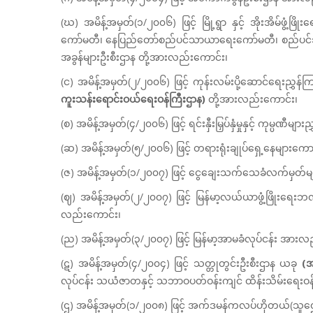
(ဃ) အမိန့်အမှတ်(၁/၂၀၀၆) ဖြင့် မြို့ရွာ နှင့် အိုးအိမ်ဖွံ့ဖြ
ကော်မတီ၊ နေပြည်တော်စည်ပင်သာယာရေးကော်မတီ၊ စည်ပင
အခွန်များဦးစီးဌာန တို့အားလည်းကောင်း၊
(င) အမိန့်အမှတ်(၂/၂၀၀၆) ဖြင့် ကုန်းလမ်းပို့ဆောင်ရေးညွှန်က
ကူးသန်းရောင်းဝယ်ရေးဝန်ကြီးဌာန)
တို့အားလည်းကောင်း၊
(စ) အမိန့်အမှတ်(၄/၂၀၀၆) ဖြင့် ရင်းနှီးမြှပ်နှံမှုနှင့် ကုမ္ပဏီ
(ဆ) အမိန့်အမှတ်(၅/၂၀၀၆) ဖြင့် တရားရုံးချုပ်ရှေ့နေများကေ
(ဇ) အမိန့်အမှတ်(၁/၂၀၀၇) ဖြင့် ငွေချေးသက်သေခံလက်မှတ်
(ဈ) အမိန့်အမှတ်(၂/၂၀၀၇) ဖြင့် မြန်မာ့လယ်ယာဖွံ့ဖြိုးရေး
လည်းကောင်း၊
(ည) အမိန့်အမှတ်(၃/၂၀၀၇) ဖြင့် မြန်မာ့အာမခံလုပ်ငန်း အားလ
(ဋ) အမိန့်အမှတ်(၄/၂၀၀၄) ဖြင့် သတ္တုတွင်းဦးစီးဌာန ယခု
(အ
လုပ်ငန်း သယံဇာတနှင့် သဘာဝပတ်ဝန်းကျင် ထိန်းသိမ်းရေးဝန
(ဌ) အမိန့်အမှတ်(၁/၂၀၀၈) ဖြင့် အက်ဒမန်ကလပ်ဟိုတယ်(သူဌ