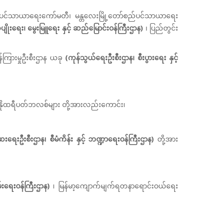
စည်ပင်သာယာရေးကော်မတီ၊ မန္တလေးမြို့တော်စည်ပင်သာယာရေး
ိုးရေး၊ မွေးမြူရေး နှင့် ဆည်မြောင်းဝန်ကြီးဌာန)
၊ ပြည်တွင်း
ှန်ကြားမှုဦးစီးဌာန ယခု
(ကုန်သွယ်ရေးဦးစီးဌာန၊ စီးပွားရေး နှင့်
စီ၊ နိုထရီပတ်ဘလစ်များ တို့အားလည်းကောင်း၊
ရေးဦးစီးဌာန၊ စီမံကိန်း နှင့် ဘဏ္ဍာရေးဝန်ကြီးဌာန)
တို့အား
်းရေးဝန်ကြီးဌာန)
၊ မြန်မာ့ကျောက်မျက်ရတနာရောင်းဝယ်ရေး