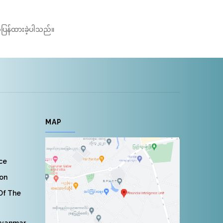
်ပြန်ထားခဲ့ပါသည်။
MAP
nce
ion
 Of The