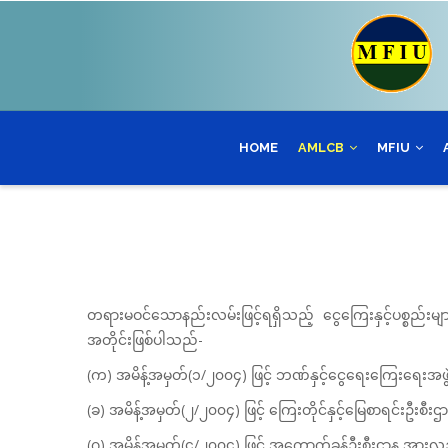
Skip
to
main
content
HOME
AMLCB
MFIU
တရားမဝင်သောနည်းလမ်းဖြင့်ရရှိသည့် ငွေကြေးနှင့်ပစ္စည်းမျာ
အတိုင်းဖြစ်ပါသည်-
(က) အမိန့်အမှတ်(၁/၂၀၀၄) ဖြင့် ဘဏ်နှင့်ငွေရေးကြေးရေးအ
(ခ) အမိန့်အမှတ်(၂/၂၀၀၄) ဖြင့် ကြေးတိုင်နှင့်မြေစာရင်းဦးစီးဌ
(ဂ) အမိန့်အမှတ်(၄/၂၀၀၄) ဖြင့် အကောက်ခွန်ဦးစီးဌာန အားလ