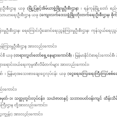
ိုးရေးဦးစီးဌာန ယခု
(မြို့ပြနှင့်အိမ်ယာဖွံ့ဖြိုးမှုဦးစီးဌာန)
၊ ရန်ကုန်မြို့တော် 
်သာယာရေးဦးစီးဌာန ယခု
(ကျေးလက်ဒေသဖွံ့ဖြိုးတိုးတက်ရေးဦးစီးဌာန၊ စိုက်ပျ
ြားမှုဦးစီးဌာန၊ ရေကြောင်းပို့ဆောင်ရေးညွှန်ကြားမှုဦးစီးဌာန၊ ကုန်သွယ်ရေးညွ
များညွှန်ကြားမှုဦးစီးဌာန အားလည်းကောင်း၊
ာင်စီ ယခု
(တရားလွှတ်တော်ရှေ့နေများကောင်စီ)
၊ မြန်မာနိုင်ငံစာရင်းကောင်
များရောင်းဝယ်ရေးကုမ္ပဏီလီမိတက်များ အားလည်းကောင်း၊
ဘဏ် ၊ မြန်မာ့အသေးစားချေးငွေလုပ်ငန်း ယခု
(ငွေရေးကြေးရေးကြီးကြပ်စစ်ဆေး
ည်းကောင်း၊
မှတ်-၁၊ သတ္တုတွင်းလုပ်ငန်း၊ သယံဇာတနှင့် သဘာဝပတ်ဝန်းကျင် ထိန်းသိမ
်ကြီးဌာန တို့အားလည်းကောင်း၊
ေးကျွန်း) အားလည်းကောင်း၊