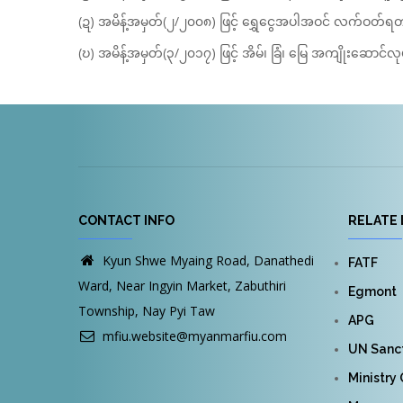
(ဍ) အမိန့်အမှတ်(၂/၂၀၀၈) ဖြင့် ရွှေငွေအပါအဝင် လက်ဝတ်ရတ
(ဎ) အမိန့်အမှတ်(၃/၂၀၁၇) ဖြင့် အိမ်၊ ခြံ၊ မြေ အကျိုးဆောင
CONTACT INFO
RELATE 
Kyun Shwe Myaing Road, Danathedi
FATF
Ward, Near Ingyin Market, Zabuthiri
Egmont
Township, Nay Pyi Taw
APG
mfiu.website@myanmarfiu.com
UN Sanct
Ministry