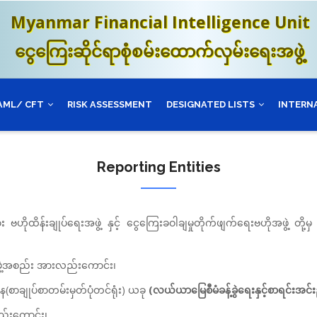
Myanmar Financial Intelligence Unit
ငွေကြေးဆိုင်ရာစုံစမ်းထောက်လှမ်းရေးအဖွဲ့
AML/ CFT
RISK ASSESSMENT
DESIGNATED LISTS
INTERN
Reporting Entities
း ဗဟိုထိန်းချုပ်ရေးအဖွဲ့ နှင့် ငွေကြေးခဝါချမှုတိုက်ဖျက်ရေးဗဟိုအဖွဲ့ တိ
ဖွဲ့အစည်း အားလည်းကောင်း၊
ာန(စာချုပ်စာတမ်းမှတ်ပုံတင်ရုံး) ယခု
(လယ်ယာမြေစီမံခန့်ခွဲရေးနှင့်စာရင်းအင်း
ည်းကောင်း၊