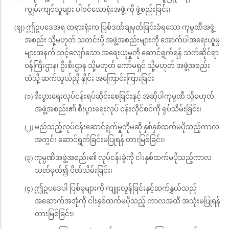
ကျွမ်းကျင်သူများ ပါဝင်သောရုံးအဖွဲ့ ကို ဖွဲ့စည်းခြင်း၊
(ဈ) ဤဥပဒေအရ တရားရုံးက ပြစ်ဒဏ်ချမှတ်ခြင်းခံရသော ကုမ္ပဏီအဖွဲ့
အစည်း သို့မဟုတ် သတင်းပို့ အဖွဲ့အစည်းများကို အောက်ပါအရေးယူမှု
များအနက် သင့်လျော်သော အရေးယူမှုကို ဆောင်ရွက်ရန် သက်ဆိုင်ရာ
ဝန်ကြီးဌာန၊ ဦးစီးဌာန သို့မဟုတ် ကော်မရှင် သို့မဟုတ် အဖွဲ့အစည်း
ထံသို့ ဆက်သွယ်ညှိ နှိုင်း အကြောင်းကြားခြင်း-
(၁) စီးပွားရေးလုပ်ငန်းရပ်ဆိုင်းစေခြင်းနှင့် အဆိုပါကုမ္ပဏီ သို့မဟုတ်
အဖွဲ့အစည်း၏ စီးပွားရေးလုပ် ငန်းလိုင်စင်ကို ရုပ်သိမ်းခြင်း၊
(၂) မည်သည့်လုပ်ငန်းဆောင်ရွက်မှုကိုမဆို နှစ်နှစ်ထက်မပိုသည့်ကာလ
အတွင်း ဆောင်ရွက်ခြင်းမပြုရန် တားမြစ်ခြင်း၊
(၃) ကုမ္ပဏီအဖွဲ့အစည်း၏ လုပ်ငန်းခွဲကို ငါးနှစ်ထက်မပိုသည့်ကာလ
သတ်မှတ်၍ ပိတ်သိမ်းခြင်း၊
(၄) ဤဥပဒေပါ ပြစ်မှုများကို ကျူးလွန်ခြင်းနှင့်ဆက်နွှယ်သည့်
အဆောက်အအုံကို ငါးနှစ်ထက်မပိုသည့် ကာလအထိ အသုံးမပြုရန်
တားမြစ်ခြင်း၊