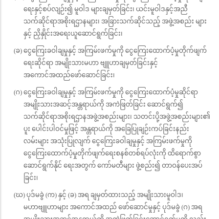
ရေးနှင့်စပ်လျဉ်း၍ မူဝါဒ များချမှတ်ခြင်း၊ ယင်းမူဝါဒနှင့်အညီ
သက်ဆိုင်ရာအစိုးရဌာနများ၊ အခြားသက်ဆိုင်သည့် အဖွဲ့အစည်း များ
နှင့် ညှိနှိုင်းအရေးယူဆောင်ရွက်ခြင်း၊
(ခ) ငွေကြေးခဝါချမှုနှင့် အကြမ်းဖက်မှုကို ငွေကြေးထောက်ပံ့မှုတိုက်ဖျက်
ရေးဆိုင်ရာ အမျိုးသားမဟာ ဗျူဟာချမှတ်ခြင်းနှင့်
အကောင်အထည်ဖော်ဆောင်ခြင်း၊
(ဂ) ငွေကြေးခဝါချမှုနှင့် အကြမ်းဖက်မှုကို ငွေကြေးထောက်ပံ့မှုဆိုင်ရာ
အမျိုးသားအဆင့်အန္တရာယ်ကို အကဲဖြတ်ခြင်း ဆောင်ရွက်၍
သက်ဆိုင်ရာအစိုးရဌာနအဖွဲ့အစည်းများ၊ သတင်းပို့အဖွဲ့အစည်းများ၏
ပူး ပေါင်းပါဝင်မှုဖြင့် အန္တရာယ်ကို အခြေပြုချဉ်းကပ်ခြင်းနည်း
လမ်းများ အသုံးပြုလျက် ငွေကြေးခဝါချမှုနှင့် အကြမ်းဖက်မှုကို
ငွေကြေးထောက်ပံ့မှုတိုက်ဖျက်ရေးစနစ်တစ်ရပ်လုံးကို ထိရောက်စွာ
ဆောင်ရွက်နိုင် ရေးအတွက် ကော်မတီများ ဖွဲ့စည်း၍ တာဝန်ပေးအပ်
ခြင်း၊
(ဃ) ပုဒ်မခွဲ (က) နှင့် (ခ) အရ ချမှတ်ထားသည့် အမျိုးသားမူဝါဒ၊
မဟာဗျူဟာများ အကောင်အထည် ဖော်ဆောင်မှုနှင့် ပုဒ်မခွဲ (ဂ) အရ