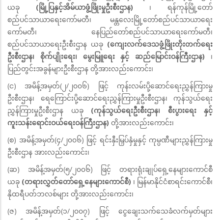
ယခု
(မြို့ပြနှင့်အိမ်ယာဖွံ့ဖြိုးမှုဦးစီးဌာန)
၊ ရန်ကုန်မြို့တော်
စည်ပင်သာယာရေးကော်မတီ၊ မန္တလေးမြို့တော်စည်ပင်သာယာရေး
ကော်မတီ၊ နေပြည်တော်စည်ပင်သာယာရေးကော်မတီ၊
စည်ပင်သာယာရေးဦးစီးဌာန ယခု
(ကျေးလက်ဒေသဖွံ့ဖြိုးတိုးတက်ရေး
ဦးစီးဌာန၊ စိုက်ပျိုးရေး၊ မွေးမြူရေး နှင့် ဆည်မြောင်းဝန်ကြီးဌာန)
၊
ပြည်တွင်းအခွန်များဦးစီးဌာန တို့အားလည်းကောင်း၊
(င) အမိန့်အမှတ်(၂/၂၀၀၆) ဖြင့် ကုန်းလမ်းပို့ဆောင်ရေးညွှန်ကြားမှု
ဦးစီးဌာန၊ ရေကြောင်းပို့ဆောင်ရေးညွှန်ကြားမှုဦးစီးဌာန၊ ကုန်သွယ်ရေး
ညွှန်ကြားမှုဦးစီးဌာန ယခု
(ကုန်သွယ်ရေးဦးစီးဌာန၊ စီးပွားရေး နှင့်
ကူးသန်းရောင်းဝယ်ရေးဝန်ကြီးဌာန)
တို့အားလည်းကောင်း၊
(စ) အမိန့်အမှတ်(၄/၂၀၀၆) ဖြင့် ရင်းနှီးမြှပ်နှံမှုနှင့် ကုမ္ပဏီများညွှန်ကြားမှု
ဦးစီးဌာန အားလည်းကောင်း၊
(ဆ) အမိန့်အမှတ်(၅/၂၀၀၆) ဖြင့် တရားရုံးချုပ်ရှေ့နေများကောင်စီ
ယခု
(တရားလွှတ်တော်ရှေ့နေများကောင်စီ)
၊ မြန်မာနိုင်ငံစာရင်းကောင်စီ၊
နိုထရီပတ်ဘလစ်များ တို့အားလည်းကောင်း၊
(ဇ) အမိန့်အမှတ်(၁/၂၀၀၇) ဖြင့် ငွေချေးသက်သေခံလက်မှတ်များ