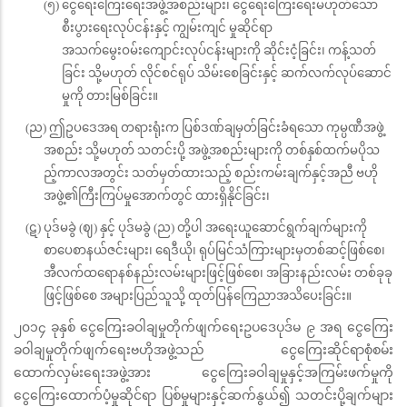
(၅) ငွေရေးကြေးရေးအဖွဲ့အစည်းများ၊ ငွေရေးကြေးရေးမဟုတ်သော
စီးပွားရေးလုပ်ငန်းနှင့် ကျွမ်းကျင် မှုဆိုင်ရာ
အသက်မွေးဝမ်းကျောင်းလုပ်ငန်းများကို ဆိုင်းငံ့ခြင်း၊ ကန့်သတ်
ခြင်း သို့မဟုတ် လိုင်စင်ရုပ် သိမ်းစေခြင်းနှင့် ဆက်လက်လုပ်ဆောင်
မှုကို တားမြစ်ခြင်း။
(ည) ဤဥပဒေအရ တရားရုံးက ပြစ်ဒဏ်ချမှတ်ခြင်းခံရသော ကုမ္ပဏီအဖွဲ့
အစည်း သို့မဟုတ် သတင်းပို့ အဖွဲ့အစည်းများကို တစ်နှစ်ထက်မပိုသ
ည့်ကာလအတွင်း သတ်မှတ်ထားသည့် စည်းကမ်းချက်နှင့်အညီ ဗဟို
အဖွဲ့၏ကြီးကြပ်မှုအောက်တွင် ထားရှိနိုင်ခြင်း၊
(ဋ) ပုဒ်မခွဲ (ဈ) နှင့် ပုဒ်မခွဲ (ည) တို့ပါ အရေးယူဆောင်ရွက်ချက်များကို
စာပေစာနယ်ဇင်းများ၊ ရေဒီယို၊ ရုပ်မြင်သံကြားများမှတစ်ဆင့်ဖြစ်စေ၊
အီလက်ထရောနစ်နည်းလမ်းများဖြင့်ဖြစ်စေ၊ အခြားနည်းလမ်း တစ်ခုခု
ဖြင့်ဖြစ်စေ အများပြည်သူသို့ ထုတ်ပြန်ကြေညာအသိပေးခြင်း။
၂၀၁၄ ခုနှစ် ငွေကြေး‌ခဝါချမှုတိုက်ဖျက်ရေးဥ‌ပဒေပုဒ်မ ၉ အရ ငွေကြေး
ခဝါချမှုတိုက်ဖျက်ရေးဗဟိုအဖွဲ့သည် ငွေကြေးဆိုင်ရာစုံစမ်း
ထောက်လှမ်းရေးအဖွဲ့အား ငွေကြေးခဝါချမှုနှင့်အကြမ်းဖက်မှုကို
ငွေကြေးထောက်ပံ့မှုဆိုင်ရာ ပြစ်မှုများနှင့်ဆက်နွယ်၍ သတင်းပို့ချက်များ