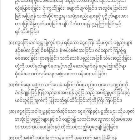
ဥပဒေအရ စုံစမ်းစစ်ဆေးနေ သည့်ကာလအတွင်း ပြောင်းလဲခြင်း၊
လွှဲပြောင်းခြင်း၊ ဖုံးကွယ်ခြင်း၊ ဖျောက်ဖျက်ခြင်း၊ အသွင်ပြောင်းလဲ
ခြင်းမပြုရန် သက်ဆိုင်ရာဌာန၊ အဖွဲ့အစည်းများနှင့် ပုဂ္ဂိုလ်များအား
တားမြစ်မိန့်ထုတ်ဆင့်ခြင်း၊ ချိပ် ပိတ်ထားရန် ညွှန်ကြားခြင်းနှင့်
ရုပ်သိမ်းခြင်း၊
(င) ငွေကြေးခဝါချမှုပြုလုပ်ရာမှ ရရှိသော ငွေကြေး သို့မဟုတ် ပစ္စည်းများ
နှင့်စပ်လျဉ်း၍ စိစစ်ခြင်း၊ စုံ စမ်းစစ်ဆေးခြင်း၊ ဝင်ရောက်ကြည့်ရှု
စစ်ဆေးခြင်း၊ ရှာဖွေခြင်း၊ သက်သေခံပစ္စည်းအဖြစ် သိမ်းဆည်းခြင်း
တို့ကို သတ်မှတ်ချက်များနှင့်အညီ ဆောင်ရွက်ရန် ငွေကြေးဆိုင်ရာ
စုံစမ်းထောက်လှမ်းရေးအဖွဲ့အား တာ ဝန်ပေးအပ်ခြင်း၊
(စ) စိစစ်ရေးအဖွဲ့က သက်သေခံအဖြစ် သိမ်းဆည်းထားသောပစ္စည်းကို
ခံဝန်ချုပ်ဖြင့် ပြန်လည်ပေးအပ် ရန် ခွင့်ပြုသည့် အမိန့်ချမှတ်ခြင်းနှင့်
ယင်းခွင့်ပြုချက်ကို ပြန်လည်ရုပ်သိမ်းခြင်းတို့ကို ကြီးကြပ်ခြင်း၊
(ဆ) ငွေကြေးခဝါချမှုနှင့်သက်ဆိုင်သော ငွေကြေးနှင့်ပစ္စည်းများ သို့မဟုတ်
အသုံးပြုပစ္စည်းများနှင့် စပ် လျဉ်း၍ သတင်းပေးသူအား လိုအပ်သော
အကာအကွယ်ပေးခြင်းနှင့် ထိုက်သင့်သည့်ဆုငွေချီးမြှင့်ခြင်း၊
(ဇ) ဗဟိုအဖွဲ့၏ လုပ်ငန်းတာဝန်များကို အထောက်အကူပြုနိုင်ရန်