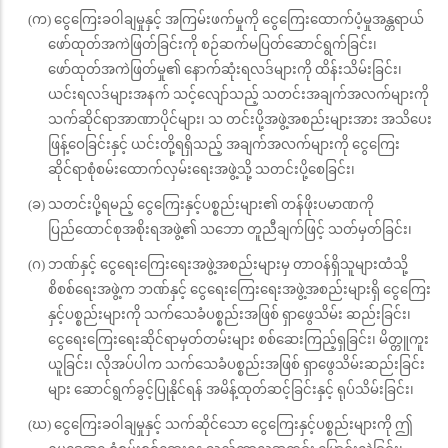
(က) ငွေကြေးခဝါချမှုနှင့် အကြမ်းဖက်မှုကို ငွေကြေးထောက်ပံ့မှုအန္တရာယ်
ဖော်ထုတ်အကဲဖြတ်ခြင်းကို စဉ်ဆက်မပြတ်ဆောင်ရွက်ခြင်း၊
ဖော်ထုတ်အကဲဖြတ်မှု၏ နောက်ဆုံးရလဒ်များကို ထိန်းသိမ်းခြင်း၊
ယင်းရလဒ်များအနက် သင့်လျော်သည့် သတင်းအချက်အလက်များကို
သက်ဆိုင်ရာအာဏာပိုင်များ၊ သ တင်းပို့အဖွဲ့အစည်းများအား အသိပေး
ဖြန့်ဝေခြင်းနှင့် ယင်းတို့ရရှိသည့် အချက်အလက်များကို ငွေကြေး
ဆိုင်ရာစုံစမ်းထောက်လှမ်းရေးအဖွဲ့သို့ သတင်းပို့စေခြင်း၊
(ခ) သတင်းပို့ရမည့် ငွေကြေးနှင့်ပစ္စည်းများ၏ တန်ဖိုးပမာဏကို
ပြည်ထောင်စုအစိုးရအဖွဲ့၏ သဘော တူညီချက်ဖြင့် သတ်မှတ်ခြင်း၊
(ဂ) ဘဏ်နှင့် ငွေရေးကြေးရေးအဖွဲ့အစည်းများမှ တာဝန်ရှိသူများထံသို့
စိစစ်ရေးအဖွဲ့က ဘဏ်နှင့် ငွေရေးကြေးရေးအဖွဲ့အစည်းများရှိ ငွေကြေး
နှင့်ပစ္စည်းများကို သက်သေခံပစ္စည်းအဖြစ် ရှာဖွေသိမ်း ဆည်းခြင်း၊
ငွေရေးကြေးရေးဆိုင်ရာမှတ်တမ်းများ စစ်ဆေးကြည့်ရှခြင်း၊ မိတ္တူကူး
ယူခြင်း၊ လိုအပ်ပါက သက်သေခံပစ္စည်းအဖြစ် ရှာဖွေသိမ်းဆည်းခြင်း
များ ဆောင်ရွက်ခွင့်ပြုနိုင်ရန် အမိန့်ထုတ်ဆင့်ခြင်းနှင့် ရုပ်သိမ်းခြင်း၊
(ဃ) ငွေကြေးခဝါချမှုနှင့် သက်ဆိုင်သော ငွေကြေးနှင့်ပစ္စည်းများကို ဤ