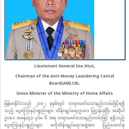
Lieutenant General Soe Htut,
Chairman of the Anti-Money Laundering Cental
Board(AMLCB),
Union Minister of the Ministry of Home Affairs
မြန်မာနိုင်ငံသည် ၂၀၀၂ ခုနှစ်တွင် တရားမဝင်သောနည်းလမ်းဖြင့်ရရှိ
သည့် ငွေကြေးနှင့်ပစ္စည်းများ ထိန်းချုပ်ရေးဥပဒေ ပြဌာန်းခဲ့ပြီး အဆိုပါ
ဥပဒေ အခန်း(၄)၊ ပုဒ်မ ၆ အရ တရားမဝင်သောနည်းလမ်းဖြင့် ရရှိသည့်
ငွေကြေးနှင့်ပစ္စည်းများ ဗဟိုထိန်းချုပ်ရေးအဖွဲ့အား ပြည်ထောင်စု