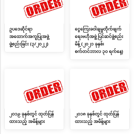
ဥပဒေဆိုင်ရာ
ငွေကြေးခဝါချမှုတိုက်ဖျက်
အထောက်အကူပြုအဖွဲ့
ရေးဗဟိုအဖွဲ့ ပြင်ဆင်ဖွဲ့စည်း
ဖွဲ့စည်းခြင်း (၃/၂၀၂၂)
မိန့် (၂၀၂၁ ခုနှစ်၊
စက်တင်ဘာလ ၃၀ ရက်နေ့)
၂၀၁၉ ခုနှစ်တွင် ထုတ်ပြန်
၂၀၁၈ ခုနှစ်တွင် ထုတ်ပြန်
ထားသည့် အမိန့်များ
ထားသည့် အမိန့်များ