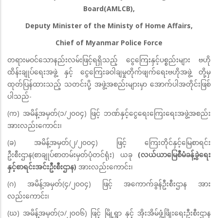
Board(AMLCB),
Deputy Minister of the Ministy of Home Affairs,
Chief of Myanmar Police Force
တရားမဝင်သောနည်းလမ်းဖြင့်ရရှိသည့် ငွေကြေးနှင့်ပစ္စည်းများ ဗဟို
ထိန်းချုပ်ရေးအဖွဲ့ နှင့် ငွေကြေးခဝါချမှုတိုက်ဖျက်ရေးဗဟိုအဖွဲ့ တို့မှ
ထုတ်ပြန်ထားသည့် သတင်းပို့ အဖွဲ့အစည်းများမှာ အောက်ပါအတိုင်းဖြစ်
ပါသည်-
(က) အမိန့်အမှတ်(၁/၂၀၀၄) ဖြင့် ဘဏ်နှင့်ငွေရေးကြေးရေးအဖွဲ့အစည်း
အားလည်းကောင်း၊
(ခ) အမိန့်အမှတ်(၂/၂၀၀၄) ဖြင့် ကြေးတိုင်နှင့်မြေစာရင်း
ဦးစီးဌာန(စာချုပ်စာတမ်းမှတ်ပုံတင်ရုံး) ယခု
(လယ်ယာမြေစီမံခန့်ခွဲရေး
နှင့်စာရင်းအင်းဦးစီးဌာန)
အားလည်းကောင်း၊
(ဂ) အမိန့်အမှတ်(၄/၂၀၀၄) ဖြင့် အကောက်ခွန်ဦးစီးဌာန အား
လည်းကောင်း၊
(ဃ) အမိန့်အမှတ်(၁/၂၀၀၆) ဖြင့် မြို့ရွာ နှင့် အိုးအိမ်ဖွံ့ဖြိုးရေးဦးစီးဌာန