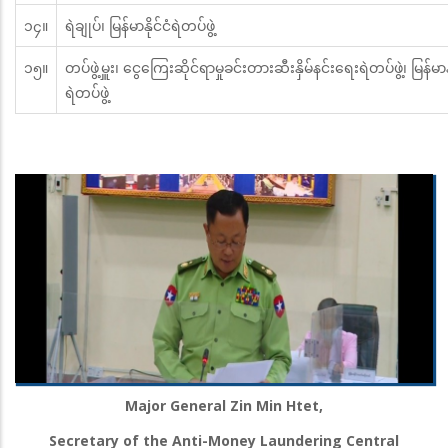
၁၄။
ရဲချုပ်၊ မြန်မာနိုင်ငံရဲတပ်ဖွဲ့
၁၅။
တပ်ဖွဲ့မှူး၊ ငွေကြေးဆိုင်ရာမှုခင်းတားဆီးနှိမ်နင်းရေးရဲတပ်ဖွဲ့၊ မြန်မာနိ
ရဲတပ်ဖွဲ့
Major General Zin Min Htet,
Secretary of the Anti-Money Laundering Central