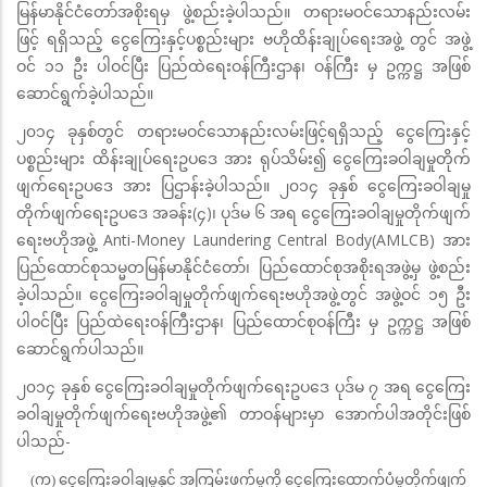
မြန်မာနိုင်ငံတော်အစိုးရမှ ဖွဲ့စည်းခဲ့ပါသည်။ တရားမဝင်သောနည်းလမ်း
ဖြင့် ရရှိသည့် ငွေကြေးနှင့်ပစ္စည်းများ ဗဟိုထိန်းချုပ်ရေးအဖွဲ့ တွင် အဖွဲ့
ဝင် ၁၁ ဦး ပါဝင်ပြီး ပြည်ထဲရေးဝန်ကြီးဌာန၊ ဝန်ကြီး မှ ဥက္ကဋ္ဌ အဖြစ်
ဆောင်ရွက်ခဲ့ပါသည်။
၂၀၁၄ ခုနှစ်တွင် တရားမဝင်သောနည်းလမ်းဖြင့်ရရှိသည့် ငွေကြေးနှင့်
ပစ္စည်းများ ထိန်းချုပ်ရေးဥပဒေ အား ရုပ်သိမ်း၍ ငွေကြေးခဝါချမှုတိုက်
ဖျက်ရေးဥပဒေ အား ပြဌာန်းခဲ့ပါသည်။ ၂၀၁၄ ခုနှစ် ငွေကြေးခဝါချမှု
တိုက်ဖျက်ရေးဥပဒေ အခန်း(၄)၊ ပုဒ်မ ၆ အရ ငွေကြေးခဝါချမှုတိုက်ဖျက်
ရေးဗဟိုအဖွဲ့ Anti-Money Laundering Central Body(AMLCB) အား
ပြည်ထောင်စုသမ္မတမြန်မာနိုင်ငံတော်၊ ပြည်ထောင်စုအစိုးရအဖွဲ့မှ ဖွဲ့စည်း
ခဲ့ပါသည်။ ငွေကြေးခဝါချမှုတိုက်ဖျက်ရေးဗဟိုအဖွဲ့တွင် အဖွဲ့ဝင် ၁၅ ဦး
ပါဝင်ပြီး ပြည်ထဲရေးဝန်ကြီးဌာန၊ ပြည်ထောင်စုဝန်ကြီး မှ ဥက္ကဋ္ဌ အဖြစ်
ဆောင်ရွက်ပါသည်။
၂၀၁၄ ခုနှစ် ငွေကြေးခဝါချမှုတိုက်ဖျက်ရေးဥပဒေ ပုဒ်မ ၇ အရ ငွေကြေး
ခဝါချမှုတိုက်ဖျက်ရေးဗဟိုအဖွဲ့၏ တာဝန်များမှာ အောက်ပါအတိုင်းဖြစ်
ပါသည်-
(က) ငွေကြေးခဝါချမှုနှင့် အကြမ်းဖက်မှုကို ငွေကြေးထောက်ပံ့မှုတိုက်ဖျက်