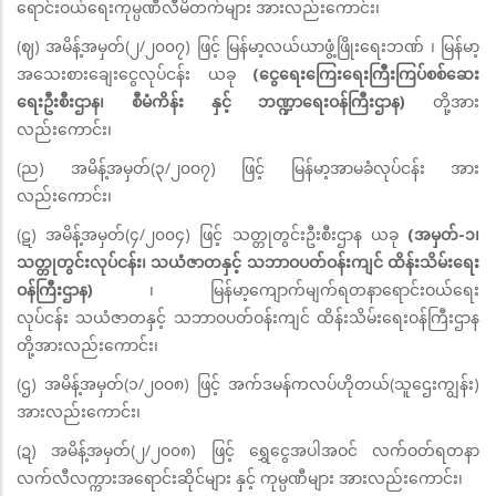
ရောင်းဝယ်ရေးကုမ္ပဏီလီမိတက်များ အားလည်းကောင်း၊
(ဈ) အမိန့်အမှတ်(၂/၂၀၀၇) ဖြင့် မြန်မာ့လယ်ယာဖွံ့ဖြိုးရေးဘဏ် ၊ မြန်မာ့
အသေးစားချေးငွေလုပ်ငန်း ယခု
(ငွေရေးကြေးရေးကြီးကြပ်စစ်ဆေး
ရေးဦးစီးဌာန၊ စီမံကိန်း နှင့် ဘဏ္ဍာရေးဝန်ကြီးဌာန)
တို့အား
လည်းကောင်း၊
(ည) အမိန့်အမှတ်(၃/၂၀၀၇) ဖြင့် မြန်မာ့အာမခံလုပ်ငန်း အား
လည်းကောင်း၊
(ဋ) အမိန့်အမှတ်(၄/၂၀၀၄) ဖြင့် သတ္တုတွင်းဦးစီးဌာန ယခု
(အမှတ်-၁၊
သတ္တုတွင်းလုပ်ငန်း၊ သယံဇာတနှင့် သဘာဝပတ်ဝန်းကျင် ထိန်းသိမ်းရေး
ဝန်ကြီးဌာန)
၊ မြန်မာ့ကျောက်မျက်ရတနာရောင်းဝယ်ရေး
လုပ်ငန်း သယံဇာတနှင့် သဘာဝပတ်ဝန်းကျင် ထိန်းသိမ်းရေးဝန်ကြီးဌာန
တို့အားလည်းကောင်း၊
(ဌ) အမိန့်အမှတ်(၁/၂၀၀၈) ဖြင့် အက်ဒမန်ကလပ်ဟိုတယ်(သူဌေးကျွန်း)
အားလည်းကောင်း၊
(ဍ) အမိန့်အမှတ်(၂/၂၀၀၈) ဖြင့် ရွှေငွေအပါအဝင် လက်ဝတ်ရတနာ
လက်လီလက္ကားအရောင်းဆိုင်များ နှင့် ကုမ္ပဏီများ အားလည်းကောင်း၊