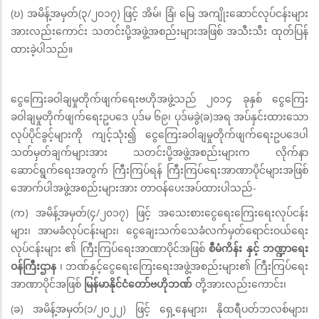
(ဎ) အမိန့်အမှတ်(၃/၂၀၁၇) ဖြင့် အိမ်၊ ခြံ၊ မြေ အကျိုးဆောင်လုပ်ငန်းများ
အားလည်းကောင်း သတင်းပို့အဖွဲ့အစည်းများအဖြစ် အသီးသီး ထုတ်ပြန်
ထားခဲ့ပါသည်။
ငွေကြေးခဝါချမှုတိုက်ဖျက်ရေးဗဟိုအဖွဲ့သည် ၂၀၁၄ ခုနှစ် ငွေကြေး
ခဝါချမှုတိုက်ဖျက်ရေးဥပဒေ ပုဒ်မ ၆၉၊ ပုဒ်မခွဲ(ခ)အရ အပ်နှင်းထားသော
လုပ်ပိုင်ခွင့်များကို ကျင့်သုံး၍ ငွေကြေးခဝါချမှုတိုက်ဖျက်ရေးဥပဒေပါ
သတ်မှတ်ချက်များအား သတင်းပို့အဖွဲ့အစည်းများက လိုက်နာ
ဆောင်ရွက်ရေးအတွက် ကြီးကြပ်ရန် ကြီးကြပ်ရေးအာဏာပိုင်များအဖြစ်
အောက်ပါအဖွဲ့အစည်းများအား တာဝန်ပေးအပ်ထားပါသည်-
(က) အမိန့်အမှတ်(၄/၂၀၁၇) ဖြင့် အသေးစားငွေရေးကြေးရေးလုပ်ငန်း
များ၊ အာမခံလုပ်ငန်းများ၊ ငွေချေးသက်သေခံလက်မှတ်ရောင်းဝယ်ရေး
လုပ်ငန်းများ ၏ ကြီးကြပ်ရေးအာဏာပိုင်အဖြစ်
စီမံကိန်း နှင့် ဘဏ္ဍာရေး
ဝန်ကြီးဌာန
၊ ဘဏ်နှင့်ငွေရေးကြေးရေးအဖွဲ့အစည်းများ၏ ကြီးကြပ်ရေး
အာဏာပိုင်အဖြစ်
မြန်မာနိုင်ငံတော်ဗဟိုဘဏ်
တို့အားလည်းကောင်း၊
(ခ) အမိန့်အမှတ်(၁/၂၀၂၂) ဖြင့် ရှေ့နေများ၊ နိုထရီပတ်ဘလစ်များ၊