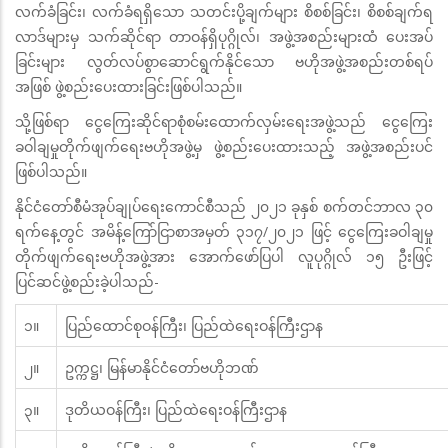
လက်ခံခြင်း၊ လက်ခံရရှိသော သတင်းပို့ချက်များ စိစစ်ခြင်း၊ စိစစ်ချက်ရ
လာဒ်များမှ သက်ဆိုင်ရာ တာဝန်ရှိပုဂ္ဂိုလ်၊ အဖွဲ့အစည်းများထံ ပေးအပ်
ခြင်းများ လွတ်လပ်စွာဆောင်ရွက်နိုင်သော ဗဟိုအဖွဲ့အစည်းတစ်ရပ်
အဖြစ် ဖွဲ့စည်းပေးထားခြင်းဖြစ်ပါသည်။
သို့ဖြစ်ရာ ငွေကြေးဆိုင်ရာစုံစမ်းထောက်လှမ်းရေးအဖွဲ့သည် ငွေကြေး
ခဝါချမှုတိုက်ဖျက်ရေးဗဟိုအဖွဲ့မှ ဖွဲ့စည်းပေးထားသည့် အဖွဲ့အစည်းပင်
ဖြစ်ပါသည်။
နိုင်ငံတော်စီမံအုပ်ချုပ်ရေးကောင်စီသည် ၂၀၂၁ ခုနှစ် စက်တင်ဘာလ ၃၀
ရက်နေ့တွင် အမိန့်ကြော်ငြာစာအမှတ် ၃၁၇/၂၀၂၁ ဖြင့် ငွေကြေးခဝါချမှု
တိုက်ဖျက်ရေးဗဟိုအဖွဲ့အား အောက်ဖော်ပြပါ လူပုဂ္ဂိုလ် ၁၅ ဦးဖြင့်
ပြင်ဆင်ဖွဲ့စည်းခဲ့ပါသည်-
၁။
ပြည်ထောင်စုဝန်ကြီး၊ ပြည်ထဲရေးဝန်ကြီးဌာန
၂။
ဥက္ကဋ္ဌ၊ မြန်မာနိုင်ငံတော်ဗဟိုဘဏ်
၃။
ဒုတိယဝန်ကြီး၊ ပြည်ထဲရေးဝန်ကြီးဌာန