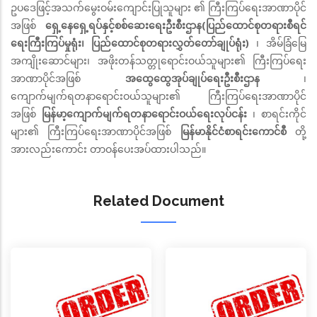
ဥပဒေဖြင့်အသက်မွေးဝမ်းကျောင်းပြုသူများ ၏ ကြီးကြပ်ရေးအာဏာပိုင်
အဖြစ်
ရှေ့နေရှေ့ရပ်နှင့်စစ်ဆေးရေးဦးစီးဌာန(ပြည်ထောင်စုတရားစီရင်
ရေးကြီးကြပ်မှုရုံး၊ ပြည်ထောင်စုတရားလွှတ်တော်ချုပ်ရုံး)
၊ အိမ်ခြံမြေ
အကျိုးဆောင်များ၊ အဖိုးတန်သတ္တုရောင်းဝယ်သူများ၏ ကြီးကြပ်ရေး
အာဏာပိုင်အဖြစ်
အထွေထွေအုပ်ချုပ်ရေးဦးစီးဌာန
၊
ကျောက်မျက်ရတနာရောင်းဝယ်သူများ၏ ကြီးကြပ်ရေးအာဏာပိုင်
အဖြစ်
မြန်မာ့ကျောက်မျက်ရတနာရောင်းဝယ်ရေးလုပ်ငန်း
၊ စာရင်းကိုင်
များ၏ ကြီးကြပ်ရေးအာဏာပိုင်အဖြစ်
မြန်မာနိုင်ငံစာရင်းကောင်စီ
တို့
အားလည်းကောင်း တာဝန်ပေးအပ်ထားပါသည်။
Related Document