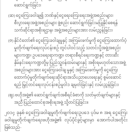
ဆောင်ရွက်ခြင်း၊
(ဆ) ငွေကြေးခဝါချ၍ ဘဏ်နှင့်ငွေရေးကြေးရေးအဖွဲ့အစည်းများ၊
စီးပွားရေးအဖွဲ့အစည်းများ ဖွဲ့စည်း ဆောင်ရွက်ခြင်းမပြုနိုင်စေရန်
သက်ဆိုင်ရာအစိုးရဌာန၊ အဖွဲ့အစည်းများအား လမ်းညွှန်ခြင်း၊
(ဇ) နိုင်ငံတော်၏ ငွေကြေးခဝါချမှုနှင့် အကြမ်းဖက်မှုကို ငွေကြေးထောက်ပံ့
မှုတိုက်ဖျက်ရေးလုပ်ငန်းစဉ် တွင်ပါဝင်သည့် သတင်းပို့အဖွဲ့အစည်း
များကဏ္ဍ၊ ဥပဒေရေးရာကဏ္ဍ၊ တရားစီရင်ရေးကဏ္ဍနှင့် တားဆီး
နှိမ်နင်းရေးကဏ္ဍတို့မှ ပြည်သူ့ဝန်ထမ်းများနှင့် အစိုးရမဟုတ်သောအဖွဲ့
အစည်းများအား ငွေကြေးခဝါချ မှုနှင့် အကြမ်းဖက်မှုကို ငွေကြေး
ထောက်ပံ့မှုတိုက်ဖျက်ရေးဆိုင်ရာအသိပညာပေးရေးနှင့် စွမ်းဆောင်
ရည် မြှင့်တင်ရေးလုပ်ငန်းစဉ်မူဝါဒ ချမှတ်ခြင်းနှင့် လမ်းညွှန်ခြင်း၊
(ဈ) ဗဟိုအဖွဲ့၏ ဆောင်ရွက်ချက်အစီရင်ခံစာကို သတ်မှတ်ချက်များနှင့်
အညီ ပြည်ထောင်စုအစိုးရအဖွဲ့ သို့တင်ပြခြင်း။
၂၀၁၄ ခုနှစ် ငွေကြေးခဝါချမှုတိုက်ဖျက်ရေးဥပဒေ ပုဒ်မ ၈ အရ ငွေကြေး
ခဝါချမှုတိုက်ဖျက်ရေးဗဟိုအဖွဲ့၏ လုပ်ပိုင်ခွင့်များမှာ အောက်ပါအတိုင်း
ဖြစ်သည်-