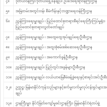
၄။
ဒုတိယဝန်ကြီး/ဒုတိယရှေ့နေချုပ်၊ ဥပဒေရေးရာဝန်ကြီးဌာန
၅။
အမြဲတမ်းအတွင်းဝန်၊ စီမံကိန်းနှင့်ဘဏ္ဍာရေးဝန်ကြီးဌာန
၆။
ညွှန်ကြားရေးမှူးချုပ် ၊ ပြည်ထောင်စုတရားစီရင်ရေးကြီးကြပ်မှုရုံး၊
ပြည်ထောင်စုတရားလွှတ်တော်ချုပ်
၇။
ညွှန်ကြားရေးမှူးချုပ် ၊ အထွေထွေအုပ်ချုပ်ရေးဦးစီးဌာန
၈။
ညွှန်ကြားရေးမှူးချုပ် ၊ အထူးစုံစမ်းစစ်ဆေးရေးဦးစီးဌာန
၉။
ညွှန်ကြားရေးမှူးချုပ် ၊ အကောက်ခွန်ဦးစီးဌာန
၁၀။
ညွှန်ကြားရေးမှူးချုပ်၊ ပြည်တွင်းအခွန်များဦးစီးဌာန
၁၁။
ညွှန်ကြားရေးမှူးချုပ်၊ လယ်ယာမြေစီမံခန့်ခွဲရေးနှင့်စာရင်းအင်းဦးစ
၁၂။
ဥက္ကဋ္ဌ၊ မြန်မာနိုင်ငံကုန်သည်များနှင့်စက်မှုလက်မှုလုပ်ငန်းရှင်များ
ချုပ်
၁၃။
ဌာနကြီးမှူး၊ နိုင်ငံဖြတ်ကျော်မှုခင်းဌာနကြီး၊ မြန်မာနိုင်ငံရဲတပ်ဖွဲ့