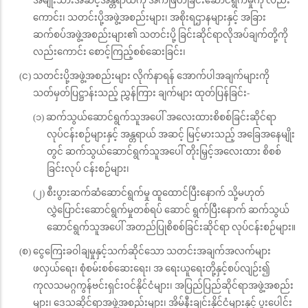
အမျိုးသားအဆင့်အန္တရာယ်ကို အကဲဖြတ်ခြင်းဆောင်ရွက်မှုကို လည်း
ကောင်း၊ သတင်းပို့အဖွဲ့အစည်းများ၊ အစိုးရဌာနများနှင့် အခြား
ဆက်စပ်အဖွဲ့အစည်းများ၏ သတင်းပို့ ခြင်းဆိုင်ရာလိုအပ်ချက်တို့ကို
လည်းကောင်း စောင့်ကြည့်စစ်ဆေးခြင်း၊
(င) သတင်းပို့အဖွဲ့အစည်းများ လိုက်နာရန် အောက်ပါအချက်များကို
သတ်မှတ်ပြဋ္ဌာန်းသည့် ညွှန်ကြား ချက်များ ထုတ်ပြန်ခြင်း-
(၁) ဆက်သွယ်ဆောင်ရွက်သူအပေါ် အလေးထားစိစစ်ခြင်းဆိုင်ရာ
လုပ်ငန်းစဉ်များနှင့် အန္တရာယ် အဆင့် မြင့်မားသည့် အခြေအနေမျိုး
တွင် ဆက်သွယ်ဆောင်ရွက်သူအပေါ် တိုးမြှင့်အလေးထား စိစစ်
ခြင်းလုပ် ငန်းစဉ်များ၊
(၂) စီးပွားဆက်ဆံဆောင်ရွက်မှု ထူထောင်ပြီးနောက် သို့မဟုတ်
လွှဲပြောင်းဆောင်ရွက်မှုတစ်ရပ် ဆောင် ရွက်ပြီးနောက် ဆက်သွယ်
ဆောင်ရွက်သူအပေါ် အတည်ပြုစိစစ်ခြင်းဆိုင်ရာ လုပ်ငန်းစဉ်များ။
(စ) ငွေကြေးခဝါချမှုနှင့်သက်ဆိုင်သော သတင်းအချက်အလက်များ
ဖလှယ်ရေး၊ စုံစမ်းစစ်ဆေးရေး၊ အ ရေးယူရေးတို့နှင့်စပ်လျဉ်း၍
ကုလသမဂ္ဂကွန်ဗင်းရှင်းဝင်နိုင်ငံများ၊ အပြည်ပြည်ဆိုင်ရာအဖွဲ့အစည်း
များ၊ ဒေသဆိုင်ရာအဖွဲ့အစည်းများ၊ အိမ်နီးချင်းနိုင်ငံများနှင့် ပူးပေါင်း