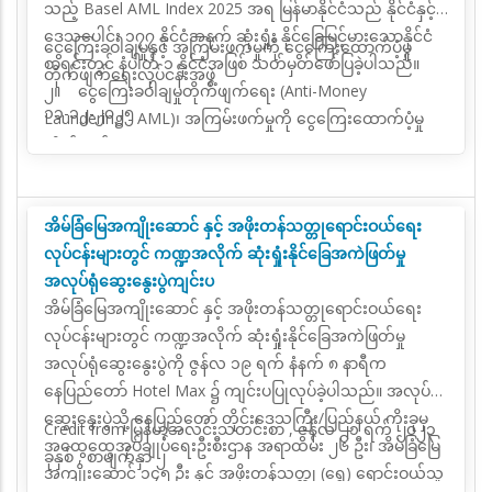
သည့် Basel AML Index 2025 အရ မြန်မာနိုင်ငံသည် နိုင်ငံနှင့်
ဒေသပေါင်း ၁၇၇ နိုင်ငံအနက် ဆုံးရှုံး နိုင်ခြေမြင့်မားသောနိုင်ငံ
ငွေကြေးခဝါချမှုနှင့် အကြမ်းဖက်မှုကို ငွေကြေးထောက်ပံ့မှု
စာရင်းတွင် နံပါတ် ၁ နိုင်ငံအဖြစ် သတ်မှတ်ဖော်ပြခဲ့ပါသည်။
တိုက်ဖျက်ရေးလုပ်ငန်းအဖွဲ့
၂။ ငွေကြေးခဝါချမှုတိုက်ဖျက်ရေး (Anti-Money
၁၁-၁၂-၂၀၂၅
Laundering - AML)၊ အကြမ်းဖက်မှုကို ငွေကြေးထောက်ပံ့မှု
တိုက်ဖျက်ရေး(Countering the Financing of Terrorism -
CFT) လူအများ အပြားသေကျေစေသည့် လက်နက်များပြန့်ပွား
ရေးကို ငွေကြေးထောက်ပံ့မှုတိုက်ဖျက်ရေး (Countering the
အိမ်ခြံမြေအကျိုးဆောင် နှင့် အဖိုးတန်သတ္တုရောင်းဝယ်ရေး
Proliferation of Financing of Weapon of Mass
လုပ်ငန်းများတွင် ကဏ္ဍအလိုက် ဆုံးရှုံးနိုင်ခြေအကဲဖြတ်မှု
Destruction - CPF) လုပ်ငန်းများကို ကမ္ဘာလုံးဆိုင်ရာ ဦးဆောင်
အလုပ်ရုံဆွေးနွေးပွဲကျင်းပ
အဖွဲ့အစည်းအနေဖြင့် ဆောင်ရွက်လျက်ရှိသည့် အဖွဲ့အစည်းမှာ
အိမ်ခြံမြေအကျိုးဆောင် နှင့် အဖိုးတန်သတ္တုရောင်းဝယ်ရေး
စက်မှုထိပ်သီး ၇ နိုင်ငံ အပါအဝင် နိုင်ငံနှင့် အဖွဲ့အစည်းပေါင်း
လုပ်ငန်းများတွင် ကဏ္ဍအလိုက် ဆုံးရှုံးနိုင်ခြေအကဲဖြတ်မှု
၄၀ တို့မှ ဝန်ကြီး များဖြင့် ဖွဲ့စည်းထားသည့် ငွေကြေးဆိုင်ရာ
အလုပ်ရုံဆွေးနွေးပွဲကို ဇွန်လ ၁၉ ရက် နံနက် ၈ နာရီက
အရေးယူဆောင်ရွက်ရေးအဖွဲ့ (Financial Action Task Force -
နေပြည်တော် Hotel Max ၌ ကျင်းပပြုလုပ်ခဲ့ပါသည်။ အလုပ်ရုံ
FATF) ဖြစ်ပါသည်။
ဆွေးနွေးပွဲသို့ နေပြည်တော် တိုင်းဒေသကြီး/ပြည်နယ် ကိုးခုမှ
၃။ FATF နှင့် FATF ကဲ့သို့ ပုံစံတူဖွဲ့စည်းထားသည့် ဒေသ
Credit from မြန်မာ့အလင်းသတင်းစာ , ဇွန်လ ၂၁ ရက် ၂၀၂၃
အထွေထွေအုပ်ချုပ်ရေးဦးစီးဌာန အရာထမ်း ၂၆ ဦး၊ အိမ်ခြံမြေ
တွင်းအဖွဲ့အစည်းများမှ အဖွဲ့ဝင် နိုင်ငံများသည် FATF မှထုတ်
ခုနှစ် , စာမျက်နှာ ၂
အကျိုးဆောင် ၁၄၅ ဦး နှင့် အဖိုးတန်သတ္တု (ရွှေ) ရောင်းဝယ်သူ
ပြန်ထားသည့် Methodology ပါ စံနှုန်းသတ်မှတ်ချက်များအား