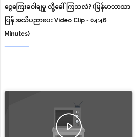
နှင့် ငွေကြေးခဝါချမှုနှင့် အကြမ်းဖက်မှုကိုငွေကြေးထောက်ပံ့မှု
ငွေကြေးခဝါချမှု လို့ခေါ်ကြသလဲ? (မြန်မာဘာသာ
ဆိုင်ရာ ဆုံးရှုံးနိုင်ခြေ (ML/TF Risk) များကိုနားလည်ပြီး
ပြန် အသိပညာပေး Video Clip - 04:46
ဖော်ထုတ်နိုင်ခဲ့ခြင်း၊ အကြမ်းဖက်မှု တိုက်ဖျက်ရေးဥပဒေအား
ပြင်ဆင်ခြင်း၊ ယုံမှတ်အပ်နှံမှုဥပဒေအားပြင်ဆင်ခြင်း၊
Minutes)
သက်သေခံ ပစ္စည်းများစီမံရေး၊ ထိန်းသိမ်းရေးနှင့်စီမံခန့်ခွဲရေး
ဥပဒေအား အသစ်ပြင်ဆင်ပြဋ္ဌာန်းခြင်းတို့ အပါ အဝင် သိသာ
ထင်ရှားသော တိုးတက်မှုများဆောင်ရွက်ခဲ့ခြင်းကြောင့် FATF မှ
အသိအမှတ်ပြု၍ ၂၀၂၅ ခုနှစ်၊ အောက်တိုဘာလတွင် ပြင်သစ်
နိုင်ငံ၊ ပါရီမြို့၌ ကျင်းပခဲ့သည့် FATF မျက်နှာစုံညီ
အစည်းအဝေးအပြီး ထုတ်ပြန်ချက် (Statement) တွင်
မြန်မာနိုင်ငံသည် လိုက်နာအကောင် အထည်ဖော်ဆောင်ရွက်ရန်
အကြံပြုချက် ယခင် (၈) ချက်ရှိရာမှ (၄) ချက်သာ ကျန်ရှိခဲ့ပြီး
အလေးထား စိစစ်မှုများတိုးမြှင့်ဆောင်ရွက်ရန် (Enhanced Due
Diligence)စာရင်းတွင်သာ ဆက်လက်ထားရှိခဲ့ပါသည်။
မြန်မာနိုင်ငံအနေဖြင့် ဆက်လက်အကောင်အထည်ဖော်ရန် ကျန်
ရှိနေသေးသည့် အချက် (၄)ချက်ကိုလည်း သက်ဆိုင်ရာ
ဝန်ကြီးဌာနများက Timeline များချမှတ်ပြီး အထူးအလေးထား
ဆောင်ရွက်နိုင်ရန် ပေါင်းစပ်ညှိနှိုင်း၍ အားသွန်ခွန်စိုက် ထိထိ