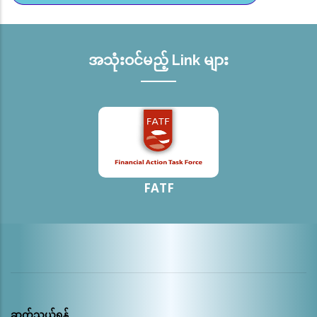
စီးပွားရေးတည်ငြိမ်မှုရရှိစေရန် ကြိုးပမ်း ဆောင်ရွက်နေချိန်တွင်
ယခုကဲ့သို့ထုတ်ပြန်ခြင်းသည် မြန်မာနိုင်ငံ၏တိုးတက်ဆောင်ရွက်
မှုများကို မျက်ကွယ်ပြု၍ FATF နှင့် မြန်မာနိုင်ငံအကြား
အသုံးဝင်မည့် Link များ
အနီးကပ်ပူးပေါင်းဆောင်ရွက်နေမှုများကို သေချာစွာသုံးသပ်
ခြင်းမရှိဘဲ ထိခိုက်အောင် ရေးသားထုတ်ပြန်နေမှုကို ကန့်ကွက်ပါ
ကြောင်း အများပြည်သူသိရှိစေရန် အသိပေးထုတ်ပြန်အပ်
ပါသည်။
FATF
ဆက်သွယ်ရန်