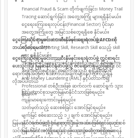
Financial Fraud & Scam တိုက်ဖျက်ခြင်း၊ Money Trail
Tracing ဆောင်ရွက်ခြင်း အတွေ့အကြုံ များရရှိနိုင်မယ်။
ငွေရေးကြေးရေးလုပ်ငန်း(Financial Sector) ပိုင်းမှာ
အတွေ့အကြုံတွေ အမြင်သစ်တွေရရှိစေ နိုင်မယ်။
ငွေကြေးဆိုင်ရာမှုခင်းတားဆီးနှိမ်နင်းရေးရဲတပ်ဖွဲ့ AFCD ကို
AML & Financial Crime Investigation Skill ၊ Data
ဘယ်လိုဝင်ရမလဲ???
Analysis,
Reporting Skill, Research Skill စသည့် skill
များ ရရှိနိုင်မယ်။
ငွေကြေးဆိုင်ရာမှုခင်းတားဆီးနှိမ်နင်းရေးရဲတပ်ဖွဲ့ တွင်စာရင်း
ဘဏ်နှင့် ငွေရေးကြေးရေးအဖွဲ့အစည်းများ၊ နိုင်ငံတကာ
ပေးသွင်းပြီး မြန်မာနိုင်ငံရဲတပ်ဖွဲ့သို့
ဝင်ရောက်ရမည်ဖြစ်ပြီး
ဝင်
အဖွဲ့ အစည်းများနှင့် အဆက်အသွယ် ရရှိ နိုင်မယ်။
ရောက်ရန်အတွက် အောက်ပါအချက်များနှင့် ကိုက်ညီရန်
Anti-Money Laundering (AML) နှင့်ပတ်သက်၍
လိုအပ်ပါတယ်
Professional တစ်ဦးအဖြစ် ဆက်လက် ဆောင်ရွက် သွား
ပြည်ထောင်စုသမ္မတမြန်မာနိုင်ငံသားဖြစ်ရမည်။
နိုင်မယ်။
ကျန်းမာရေးကောင်းမွန်ရမည်။
သတ်မှတ်သည့် ဆေးစစ်ခြင်း အောင်မြင်ရမည်။
မျက်မြင် စစ်ဆေးသည့် ၁၂ ချက် အောင်မြင်ရမည်။
မြန်မာနိုင်ငံရဲတပ်ဖွဲ့သို့ ဝင်ရောက်ပြီးပါက အခြေခံရဲတပ်သားသစ်
နယ်ဘက်တရားရုံးများတွင် အမှုအခင်း ကင်းရှင်းရမည်။
သင်တန်း ၆ လ ၊ လုံခြုံရေးနှင့် စစ် ပညာအတွေ့အကြုံရစေရန်
မြန်မာနိုင်ငံအတွင်းမည်သည့်ဒေသ၌မဆိုတာဝန်ထမ်း