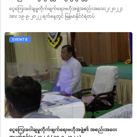
ငွေကြေးခဝါချမှုတိုက်ဖျက်ရေးဗဟိုအဖွဲ့အစည်းအဝေး(၂/၂၀၂၂)
အား ၁၉-၉-၂၀၂၂ ရက်နေ့တွင် မြန်မာနိုင်ငံရဲတပ်
EVENTS
ငွေကြေးခဝါချမှုတိုက်ဖျက်ရေးဗဟိုအဖွဲ့၏ အစည်းအဝေး