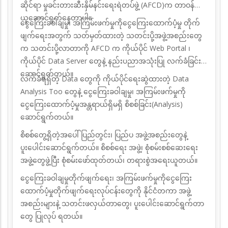
ဆိုင်ရာ မှုခင်းတားဆီးနှိမ်နင်းရေးရဲတပ်ဖွဲ့ (AFCD)က တာဝန်
ယူဆောင်ရွက်နေတာပါ။
ငွေကြေးခဝါချမှု၊ အကြမ်းဖက်မှုကိုငွေကြေးထောက်ပံ့မှု
တိုက်
ဖျက်ရေးအတွက် သတ်မှတ်ထားတဲ့ သတင်းပို့အဖွဲ့အစည်းတွေ
က သတင်းပို့လာတာကို AFCD က ကိုယ်ပိုင် Web Portal ၊
ကိုယ်ပိုင် Data Server တွေနဲ့ နည်းပညာအသုံးပြု လက်ခံခြင်း
ဆောင်ရွက်တယ်။
လက်ခံရရှိတဲ့ Data တွေကို ကိုယ်ပိုင်ရေးဆွဲထားတဲ့ Data
Analysis Too တွေနဲ့ ငွေကြေးခဝါချမှု၊ အကြမ်းဖက်မှုကို
ငွေကြေးထောက်ပံ့မှုအန္တရာယ်ရှိမရှိ စိစစ်ခြင်း(Analysis)
ဆောင်ရွက်တယ်။
စိစစ်တွေ့ရှိတဲ့အပေါ် ပြည်တွင်း၊ ပြည်ပ အဖွဲ့အစည်းတွေနဲ့
ပူးပေါင်းဆောင်ရွက်တယ်။ စိစစ်ရေး အဖွဲ့၊ စုံစမ်းစစ်ဆေးရေး
အဖွဲ့တွေဖွဲ့ပြီး စုံစမ်းဖော်ထုတ်တယ်၊ တရားစွဲအရေးယူတယ်။
ငွေကြေးခဝါချမှုတိုက်ဖျက်ရေး၊ အကြမ်းဖက်မှုကိုငွေကြေး
ထောက်ပံ့မှုတိုက်ဖျက်ရေးလုပ်ငန်းတွေကို နိုင်ငံတကာ အဖွဲ့
အစည်းများနဲ့ သတင်းဖလှယ်တာတွေ၊ ပူးပေါင်းဆောင်ရွက်တာ
တွေ ပြုလုပ် ရတယ်။