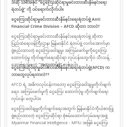
ဒါဆို သင်အခုပဲ “ငွေကြေးဆိုင်ရာမှုခင်းတားဆီးနှိမ်နင်းရေး
ရဲတပ်ဖွဲ့” ကို ဝင်ရောက်လိုက်ပါ။
ငွေကြေးဆိုင်ရာမှုခင်းတားဆီးနှိမ်နင်းရေးရဲတပ်ဖွဲ့ Anti
Financial Crime Division – AFCD ဆိုတာ ဘာလဲ?
ငွေကြေးဆိုင်ရာမှုခင်းတားဆီးနှိမ်နင်းရေးရဲတပ်ဖွဲ့ ဆိုတာ
ပြည်ထဲရေးဝန်ကြီးဌာန၊ မြန်မာနိုင်ငံ
ရဲတပ်ဖွဲ့ လက်အောက်မှာ
ဖွဲ့စည်းထားတဲ့ ငွေကြေးခဝါချမှု၊ အကြမ်းဖက်မှုကိုငွေကြေး
ထောက်ပံ့မှု
တိုက်ဖျက်ရေးဆိုင်ရာ လုပ်ငန်းတွေကိုပဲ သီးသန့်
ဆောင်ရွက်ရတဲ့
“အထူးတပ်ဖွဲ့”
တစ်ခုပါ။
ငွေကြေးဆိုင်ရာမှုခင်းတားဆီးနှိမ်နင်းရေးရဲတပ်ဖွဲ့(AFCD) က
ဘာတွေလုပ်ရတာလဲ??
AFCD ရဲ့ အဓိကလုပ်ငန်းကတော့ ငွေကြေးခဝါချမှုတိုက်ဖျက်
ရေး၊ အကြမ်းဖက်မှုကို ငွေကြေး ထောက်ပံ့မှု တိုက်ဖျက်ရေး
လုပ်ငန်း တွေပါပဲ။
ငွေကြေးခဝါချမှုတိုက်ဖျက်ရေးအတွက် မြန်မာနိုင်ငံကိုယ်စားပြု
ဖွဲ့စည်းထားတဲ့ ငွေကြေးဆိုင်ရာ စုံစမ်းထောက်လှမ်းရေးအဖွဲ့
Myanmar Financial Intelligence - MFIU အဖြစ် ငွေကြေး