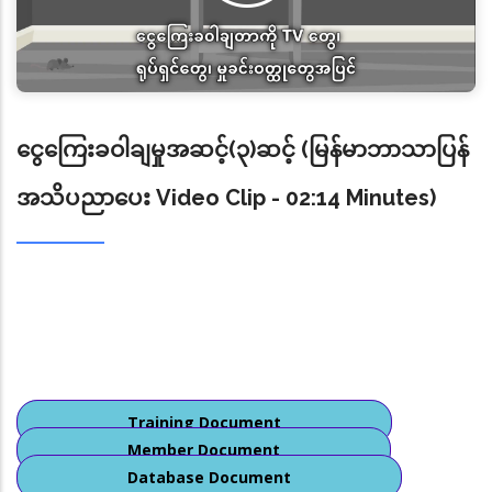
ရောက်‌ရောက် ဆောင်ရွက်လျက်ရှိ ပါသည်။
၇။ Basel Institute on Governance က ထုတ်ပြန်သည့်
Basel AML Index 2025 အရ နိုင်ငံနှင့် ဒေသပေါင်း ၁၇၇ နိုင်ငံ
အနက် လာအိုအား အမှတ်စဉ် ၇ တွင်လည်းကောင်း၊ ဗီယက်နမ်
နိုင်ငံအား အမှတ်စဉ် ၁၉ တွင်လည်းကောင်း၊ နီပေါနိုင်ငံအား
ငွေကြေးခဝါချမှုအဆင့်(၃)ဆင့် (မြန်မာဘာသာပြန်
အမှတ်စဉ် ၄၉ တွင်လည်းကောင်း ဖော်ပြထား သော်လည်း ကိုရီး
ယားဒီမိုကရက်တစ်ပြည်သူ့သမ္မတနိုင်ငံနှင့် အီရန်နိုင်ငံတို့ ပါဝင်
အသိပညာပေး Video Clip - 02:14 Minutes)
ခြင်း မရှိသည်ကို တွေ့ရှိရပါသည်။ ၎င်းအပြင် FATF ကဲ့သို့ခိုင်မာ
သည့် နိုင်ငံတကာလိုက်နာဆောင်ရွက်ရန် လိုအပ်သော စံနှုန်း
သတ်မှတ်ချက်များနှင့် Methodology များချမှတ်ပြီးအကဲဖြတ်
ဆောင်ရွက်ခဲ့ခြင်း မရှိကြောင်း တွေ့ရှိရပါသည်။
၈။ သို့ပါ၍ Basel Institute on Governance က Basel AML
Index 2025 ထုတ်ပြန်ချက်သည် ကမ္ဘာပေါ်ရှိ နိုင်ငံနှင့် ဒေသများ
အားလုံးပေါ် လွှမ်းခြုံခြင်း မရှိသည့်အပြင် နိုင်ငံနှင့် ဒေသများ
အားလုံးပါဝင်ခြင်း မရှိသည်ကိုလည်း တွေ့ရှိရကြောင်းနှင့်
Training Document
FATF, APG တို့ကဲ့သို့ ငွေကြေး ခဝါချမှုတိုက်ဖျက်ရေးကို
Member Document
ရှေ့တန်းမှ စံနှုန်းချမှတ်လေ့လာသုံးသပ်နေသည့် အဖွဲ့အစည်း
Database Document
များ၏ အကဲဖြတ်ချက်များကို အခြေမခံဘဲ နိုင်ငံရေးနှင့်