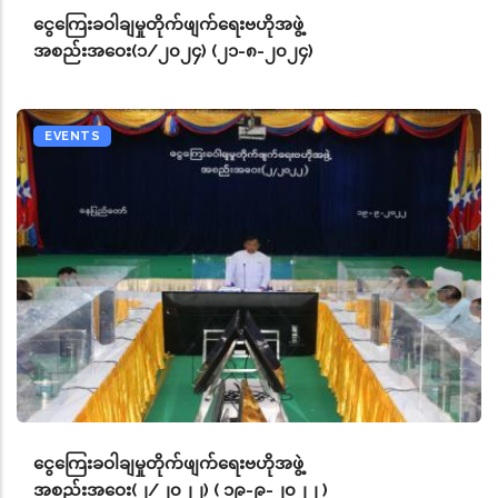
ငွေကြေးခဝါချမှုတိုက်ဖျက်ရေးဗဟိုအဖွဲ့
အစည်းအဝေး(၁/၂၀၂၄) (၂၁-၈-၂၀၂၄)
EVENTS
ငွေကြေးခဝါချမှုတိုက်ဖျက်ရေးဗဟိုအဖွဲ့
အစည်းအဝေး(၂/၂၀၂၂) ( ၁၉-၉-၂၀၂၂ )