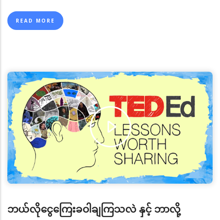
စာမျက်နှာ
page
page
ခုနှစ်၊ အောက်တိုဘာလတွင် အလေးထားစိစစ်မှုများပြုလုပ်ရန်
နှင့် တိုးမြှင့်အရေးယူ ဆောင်ရွက်မှုမပြုလုပ်ရန် တောင်းဆိုခြင်းခံ
READ MORE
ရသည့်နိုင်ငံနှင့် ဒေသများ (enhanced due diligence (EDD) –
and not countermeasures ) စာရင်းသို့ ပြောင်းလဲထည့်သွင်း
ခြင်းခံခဲ့ရ ပါသည်။ မြန်မာနိုင်ငံသည် မြောက်ကိုရီးယားနှင့် အီရန်
နိုင်ငံတို့ကဲ့သို့ Countermeasure (Black List) စာရင်းတွင် ပါဝင်
ခြင်းမဟုတ်ဘဲ EDD ကိုပိုမိုဆောင်ရွက်ရန်သာ စာရင်းတွင်
ထည့်သွင်းခံခဲ့ရပါသည်။
၅။ ထို့နောက် မြန်မာနိုင်ငံအနေဖြင့် အကောင်အထည်ဖော်
ဆောင်ရွက်ရန် ကျန်ရှိသည့် အစီအမံ (Action Plan) များအား
သတ်မှတ်ကာလအတွင်း ပြီးစီးစေရန် အာရှပစိဖိတ်ပူးတွဲအဖွဲ့
(Asia Pacific Joint Group - APJG) သို့ (၄) လတစ်ကြိမ်
တိုးတက်မှုအစီရင်ခံစာများရေးသား ပေးပို့တင်ပြခြင်း၊
မျက်နှာချင်းဆိုင်အစည်းအဝေးများသို့ တက်ရောက်ရှင်းလင်း
ဆွေးနွေးခြင်းနှင့် FATF မျက်နှာစုံညီအစည်းအဝေးများ
တက်ရောက်ခြင်းတို့အား စဉ်ဆက်မပြတ် ဆောင်ရွက်ခဲ့ ပါသည်။
၆။ ယင်းကဲ့သို့ မြန်မာနိုင်ငံအနေဖြင့် FATF ၏ အကြံပြုချက်
ဘယ်လိုငွေကြေးခဝါချကြသလဲ နှင့် ဘာလို့
များအပေါ် လိုက်နာအကောင် အထည်ဖော်ဆောင်ရွက်ချက်များ