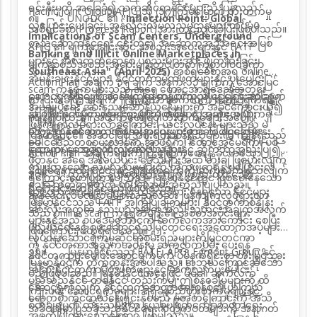
ရင်းနှီးမှုကို အခြေခံ၍ သက်ဆိုင်ရာနိုင်ငံများသို့ ပြန်လည်
Pacific Joint Group(APJG)
သို့ (၁၇)ကြိမ်မြောက်
တိုးတက်မှု
၈။
UNODC
၏
"Inflection Point: Global
လွှဲပြောင်းပေးခြင်း၊ အွန်လိုင်းလိမ်လည်မှုဌာနများ ထပ်မံမ
အစီရင်ခံစာ(
Progress Report)
အား တင်သွင်းခဲ့ပြီးဖြစ်ပါသည်။
Implications of Scam Centers, Underground
တည်ဆောက်နိုင်ရေး ၎င်းတို့၏ အဆောက်အဦအရင်းအမြစ်
APJG
၏ မျက်နှာချင်းဆိုင်
အစည်းအဝေးများနှင့်
FATF
Banking and Illicit Online Marketplaces in
များနှင့် အီလက်ထရောနစ်
ပစ္စည်းများအား ဖျက်ဆီးခြင်း၊
မျက်နှာစုံညီအစည်းအဝေးများတွင် တက်ကြွစွာပါဝင်ခဲ့ကာ
Southeast Asia" (April 2025)
အစီရင်ခံစာအရ
online
အိမ်နီးချင်းနိုင်ငံများ၊ နိုင်ငံတကာမိတ်ဖက်များနှင့် ပူးပေါင်း
Action Plan
အချက် ၁၅ ချက် အနက် ၁၃ ချက်ကို အောင်မြင်
scam
ကွန်ရက်များသည် အရှေ့တောင်အာရှဒေသအတွင်း
ဆောင်ရွက်ခြင်းကို တက်ကြွစွာ
၉။
နိဂုံးချုပ်အနေဖြင့် မြန်မာနိုင်ငံသည် ငွေကြေးခဝါချမှု၊
ကျယ်ကျယ်ပြန့်ပြန့်
ဆောင်
ရွက်
စွာ ပြီးစီးခဲ့ပြီး အချက် ၂ ချက်သာ ဆက်လက်
ဆောင်ရွက်ရန်
အုပ်ချုပ်ရေး အားနည်းသောနယ်မြေများကို အခွင့်ကောင်းယူ၍
နိုင်ခဲ့ပြီး
အကြမ်းဖက်မှုကို ငွေကြေး
နိုင်ငံပိုင်သတင်းစာများမှ တစ်ဆင့် အသိပေးလျက်ရှိ
ထောက်ပံ့မှု၊ လူအများအပြား
ကျန်ရှိပါသည်။ အထက်ဖော်ပြပါတိုးတက်မှုများအပေါ်
ဖြန့်ကျက်လှုပ်ရှားလာခဲ့ကြောင်း၊ ယင်းလုပ်ငန်း
များသည် မဲ
သကဲ့သို့ နိုင်ငံတကာ
သေကြေစေသောလက်နက်များပြန့်ပွားမှုအပေါ် ငွေကြေး
အစည်းအဝေးများတွင် တင်ပြဆွေးနွေး
မြန်မာနိုင်ငံ၏ အဆင့်မြင့် အစိုးရ
တာဝန်ရှိသူများက ကျန်ရှိသည့်
ခေါင်ဒေသတစ်ဝှမ်းသာမက အာဖရိက၊ တောင်အမေရိက၊ ပစိ
ခြင်းများ ဆောင်ရွက်
ထောက်ပံ့မှု၊
အွန်လိုင်းလိမ်လည်မှုများနှင့် ဆိုက်ဘာအသုံးပြု၍
လျက်ရှိပါသည်
။
Action Plan
အချက်များကို ပြီးမြောက်စေရန် ခိုင်မာသော
ဖိတ်နှင့် အရှေ့အလယ်ပိုင်း
ဒေသများအထိ တိုးချဲ့ဖြစ်ပွားလျက်
ကျူးလွန်သော လိမ်လည်မှုများကို တိုက်ဖျက်ရန်
မပြောင်းလဲ
နိုင်ငံရေးကတိကဝတ်နှင့်ဆုံးဖြတ်ချက်ကို ဆက်လက်ပြသလျက်
၁၀။ ထို့အပြင် နယ်စပ်ဖြတ်ကျော် ဖွဲ့စည်းထားသော
ရှိကြောင်းဖော်ပြထားပါသည်။ မြန်မာနိုင်ငံတွင် ဖြစ်ပေါ်နေသော
သော ကတိကဝတ်ကို ထပ်လောင်းအတည်ပြုပါသည်။
ရှိကြောင်းတွေ့ရှိနိုင်မည်ဖြစ်ပါသည်။
ရာဇဝတ်ဂိုဏ်းများကြောင့် ထိခိုက်ခံစား
နေရသော နိုင်ငံများ
အွန်လိုင်းလိမ်လည်မှုများသည်လည်း ဖြန့်ကျက်လှုပ်ရှားလာ
မြန်မာနိုင်ငံသည်
FATF
အကြံပြုချက်များ၊ နိုင်ငံတကာစံနှုန်း
အားလုံးအတွက် နည်းပညာအကူအညီ၊ သတင်းအချက်အလက်
သည့်
online scam
ကွန်ရက်များ၏ အစိတ်အပိုင်းများ
များနှင့်အညီ ဥပဒေမူဘောင်ကို ဆက်လက်အားကောင်း
စေပြီး
ဖလှယ်ရေးနှင့်
စွမ်းဆောင်ရည်မြှင့်တင်ရေးအထောက်အပံ့များ
ဖြစ်ကြောင်း တွေ့ရှိရပါသည်။
လုပ်ငန်းဆောင်ရွက်မှုဆိုင်ရာစွမ်းရည်များကိုမြှင့်တင်ကာ
ကို နိုင်ငံတကာအသိုက်အဝန်းမှ ဆက်လက်ပံ့ပိုး ပေးရန်
၁၁။ မြန်မာနိုင်ငံသည်
FATF
၊
APG
၊
Egmont Group
နှင့်
နိုင်ငံတကာပူးပေါင်းဆောင်ရွက်မှုကို
ပိုမိုနက်ရှိုင်းစွာ တိုးမြှင့်သွား
မြန်မာနိုင်ငံက တိုက်တွန်းအပ်ပါသည်။ အဘယ်ကြောင့်ဆိုသော်
အခြားနိုင်ငံတကာမိတ်ဖက်များနှင့်
ဆက်လက်ပူးပေါင်း
မည်ဖြစ်ပါသည်။ မြန်မာနိုင်ငံအနေဖြင့် မိမိ၏ ဆက်လက်
မည်သည့်နိုင်ငံ တစ်နိုင်ငံ
တည်းကမျှ ဤစိန်ခေါ်မှုများကို ထိ
ဆောင်ရွက်လျက် နိုင်ငံတကာဘဏ္ဍာရေးစနစ်၏ ယုံကြည်
ကြိုးပမ်း
ဆောင်ရွက်မှုများ၊ ရရှိခဲ့သည့်တိုးတက်မှုများနှင့်
ရောက်စွာကိုင်တွယ်ဖြေရှင်းနိုင်မည် မဟုတ်ကြောင်းကို
အသိ
စိတ်ချရမှုကို
ထိန်းသိမ်းကာ နယ်စပ်ဖြတ်ကျော်ဘဏ္ဍာရေး
အခိုင်အမာပြသခဲ့သည့်နိုင်ငံရေးကတိကဝတ်များကို
အနာဂတ်
အမှတ်
ပြုထားသောကြောင့် ဖြစ်ပါသည်။