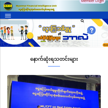
Member Login
အဓိက
Myanmar Financial Intelligence Unit
အကြောင်းအရာ
ငွေကြေးဆိုင်ရာစုံစမ်းထောက်လှမ်းရေးအဖွဲ့
သို့
သွား
မည်
Rea
နောက်ဆုံးရသတင်းများ