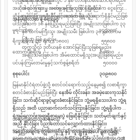
လုံခြုံရေးရဲတပ်ဖွဲ့ခွဲများတွင် ၁ နှစ် တာဝန်ထမ်းဆောင်ရပါမည်။
ဆောင် နိုင်ရမည်။
အဆိုပါ သင်ကြားမှု အတွေ့အကြုံယူခြင်း ပြီးစီးပါက ငွေကြေး
အရပ် ၅ ပေ ၂ လက်မ နှင့်အထက် ရှိရမည်။
ဆိုင်ရာမှုခင်းတားဆီးနှိမ်နင်းရေးရဲတပ်ဖွဲ့ သို့ ရောက်ရှိနိုင်မည်ဖြစ်
ပေါင်ချိန် ၉၅ ပေါင် နှင့်အထက် ရှိရမည်။
အနိမ့်ဆုံးလစာ နဲ့ ခံစားခွင့်
ပါသည်။
အသက် ၁၈ နှစ်ပြည့်ရမည်ဖြစ်ပြီး အမျိုးသားဖြစ်ပါက ၃၃
မူရင်းလစာ ၁၄၄၀၀၀
နှစ် ထက်မကြီးသူ၊ အမျိုးသမီး ဖြစ်ပါက ၃၀ နှစ်ထက်မ
ကြီးသူ ဖြစ် ရမည်။
ရိက္ခာစရိတ် (၃၁ ရက် X ၁၈၀၀) ၅၅၈၀၀
တက္ကသိုလ် ဒုတိယနှစ် အောင်မြင်ပြီးသူဖြစ်ရမည်။
ထောက်ပံ့စရိတ် ၆၀၀၀၀
အမျိုးသမီးဖြစ်ပါက အိမ်ထောင်မရှိသူ(အပျို)ဖြစ်ရမည်။
ပင်ပန်းကြမ်းတမ်းမှုနှင့်သက်စွန့်စရိတ် ၅၀၀၀၀
စုစုပေါင်း ၃၀၉၈၀၀
မြန်မာနိုင်ငံရဲတပ်ဖွဲ့သို့ စတင်ဝင်ရောက်သည့်နေ့မှစ၍ လစာရိက္ခာ
စတင်ခံစားနိုင်မည်ဖြစ်ပြီး
နေအိမ်
လိုင်းခန်း၊ အခမဲ့ဆေးကုသနိုင်
ခြင်း၊ သက်ဆိုင်ရာခွင့်များခံစားနိုင်ခြင်း၊ ဘွဲ့မရရှိသေးပါက ဘွဲ့ရ
ရှိသည်
အထိ
ပညာဆက်လက်သင်ကြားနိုင်ခြင်း၊ ဘွဲ့ရရှိပါက ဒု
ရဲအုပ်လောင်းအရာရှိစာမေးပွဲ ဖြေဆိုနိုင်ခြင်း၊
သတ်မှတ်ချက်နှင့်
ဘယ်ကိုဆက်သွယ်ရမလဲ?
အညီ နိုင်ငံခြား ပညာတော်သင်လျှောက်ထားနိုင်ခြင်း၊
ငွေကြေးဆိုင်ရာစုံစမ်းထောက်လှမ်းရေးအဖွဲ့ရုံး၊ ကျွန်းရွှေမြိုင်
အရည်အချင်း၊ ကျွမ်းကျင်မှု နှင့် ထူးချွန်မှုအပေါ် မူတည်၍
လမ်း၊ ဧက ၁၀၀၀ ၊ အင်ကြင်းဈေးအနီး၊ ဓနသိဒ္ဓိရပ်ကွက်၊ ဇဗ္ဗူ
ရာထူး၊ လစာ၊ ခံစားခွင့်များ တိုးမြှင့်ပေးခြင်း
စသည်တို့အား ရရှိ