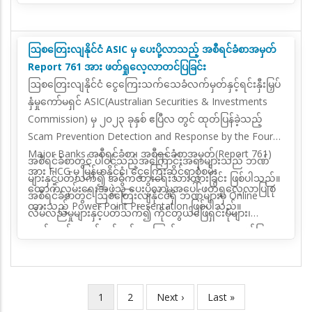
၄၅ ဦး စုစုပေါင်း ၂၁၆ ဦး တက်ရောက်ခဲ့ကြောင်း သိရှိရ
လိုက်နာအကောင်အထည်ဖော်ဆောင်ရွက်ရန် လိုအပ်ပါသည်။
ပါသည်။
လိုက်နာဆောင်ရွက်နေမှုများကို အဖွဲ့ဝင်နိုင်ငံအချင်းချင်း
အပြန်အလှန်အကဲဖြတ်ခြင်း (Mutual Evaluation-ME)
ဩစတြေးလျနိုင်ငံ ASIC မှ ပေးပို့လာသည့် အစီရင်ခံစာအမှတ်
လုပ်ငန်းစဉ် ဆောင်ရွက်ပြီး FATF ၏ အကြံပြုချက် ၄၀ ပါ
Report 761 အား ဖတ်ရှုလေ့လာတင်ပြခြင်း
စံနှုန်းသတ်မှတ်ချက်ဖြင့် အကဲဖြတ်ခြင်းများ ဆောင်ရွက်
ဩစတြေးလျနိုင်ငံ ငွေကြေးသက်သေခံလက်မှတ်နှင့်ရင်းနှီးမြှပ်
ပါသည်။ မြန်မာနိုင်ငံ၏ အဖွဲ့ဝင်နိုင်ငံအချင်းချင်း အပြန်အလှန်
နှံမှုကော်မရှင် ASIC(Australian Securities & Investments
အကဲဖြတ်ချက် အစီ ရင်ခံစာပါ အကြံပြုချက် ၄၀ အနက် ၂၀၂၅
Commission) မှ ၂၀၂၃ ခုနှစ် ဧပြီလ တွင် ထုတ်ပြန်ခဲ့သည့်
ခုနှစ်အထိ ၂၆ ချက်သည် စံနှုန်းသတ်မှတ်ချက်တိုးမြှင့်
Scam Prevention Detection and Response by the Four
ကောင်းမွန်ရရှိခဲ့ပါသည်။ အခြားဒေသတွင်းနိုင်ငံများထက်
Major Banks အစီရင်ခံစာ၊ အစီရင်ခံစာအမှတ်(Report 761)
အစီရင်ခံစာတွင် ပါဝင်သည့်အကြောင်းအရာများသည် ဘဏ်
စံနှုန်းသတ်မှတ်ချက်ပိုမိုတိုးတက် ကောင်းမွန်ခဲ့ပါသည်။
အား FICG မှ မြန်မာနိုင်ငံ၊ ငွေကြေးဆိုင်ရာစုံစမ်း
များနှင့်ပတ်သက်၍ အဓိကထားရေးသားထားခြင်း ဖြစ်ပါသည်။
၄။ မြန်မာနိုင်ငံအနေဖြင့် FATF မှထုတ်ပြန်ထားသည့်
ထောက်လှမ်းရေးအဖွဲ့သို့ ပေးပို့လာမှုအပေါ် ဖတ်ရှုလေ့လာပြုစု
အစီရင်ခံစာတွင် ဩစတြေးလျနိုင်ငံရှိ ဘဏ်များမှ Online
Methodology ပါ စံနှုန်းသတ်မှတ်ချက် များအား လိုက်နာ၍
ထားသည့် Power Point Presentation ဖြစ်ပါသည်။
လိမ်လည်မှုများနှင့်ပတ်သက်၍ ကိုင်တွယ်ဖြေရှင်းပုံများ၊
AML/ CFT/ CPF ဆိုင်ရာလုပ်ငန်းများကို စဉ်ဆက်မပြတ်
ဆက်လက်ဆောင်ရွက်မည့်အကြောင်းအရာများအား ဖော်ပြထား
အကောင်အထည်ဖော်လိုက်နာ ဆောင်ရွက်လျက်ရှိသော်လည်း
ပါသည်။
အကောင်အထည်ဖော်ဆောင်ရွက်ရန် ကျန်ရှိသည့်အစီ အမံ
(Action Plan) များအား ကိုဗစ် ၁၉ ကူးစက်ရောဂါဖြစ်ပွားမှုနှင့်
အခြားဆက်စပ်အခြေအနေများကြောင့် သတ်မှတ်ကာလ
လက်ရှိ
1
Page
2
Next
Next ›
Last
Last »
Pagination
အတွင်း ပြီးမြောက်‌အောင်ဆောင်ရွက်နိုင်ခြင်း မရှိသဖြင့် ၂၀၂၂