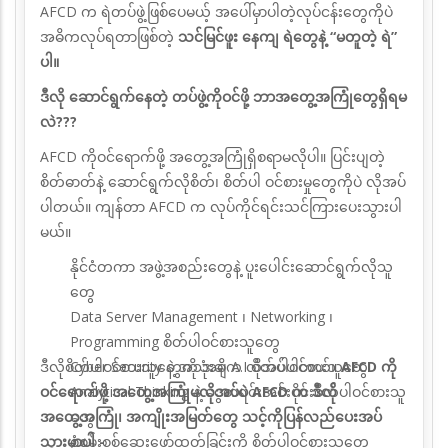
AFCD က ရဲတပ်ဖွဲ့ဖြစ်ပေမယ့် အပေါ်မှာပါတဲ့လုပ်ငန်းတွေကိုပဲ
အဓိကလုပ်ရတာဖြစ်တဲ့
သင်မြင်ဖူး နေကျ ရဲတွေနဲ့ “မတူတဲ့ ရဲ”
ပါ။
ဒီလို ဆောင်ရွက်နေတဲ့ တပ်ဖွဲ့ကိုဝင်ဖို့ ဘာအတွေ့အကြုံတွေရှိရမ
လဲ???
AFCD ကိုဝင်ရောက်ဖို့ အတွေ့အကြုံရှိစရာမလိုပါ။ ပြင်းပျတဲ့
စိတ်ဓာတ်နဲ့ ဆောင်ရွက်လိုစိတ်၊ စိတ်ပါ ဝင်စားမှုတွေကိုပဲ လိုအပ်
ပါတယ်။ ကျန်တာ AFCD က လုပ်ကိုင်ရင်းသင်ကြားပေးသွားပါ
မယ်။
နိုင်ငံတကာ အဖွဲ့အစည်းတွေနဲ့ ပူးပေါင်းဆောင်ရွက်လိုသူ
တွေ
Data Server Management ၊ Networking ၊
Programming စိတ်ပါဝင်စားသူတွေ
ဒီလိုစိတ်ပါဝင်စားသူတွေကို အဓိက လိုအပ်ပါတယ်။
Cyber Security နဲ့ အသုံးချ A.I စိတ်ပါဝင်စားသူတွေ
AFCD ကို
ဝင်ရောက်ဖို့ အတွေ့အကြုံမလိုအပ်ပဲ AFCD က ဒီလို
Analytical Thinking နဲ့ ငွေစာရင်းအင်းပိုင်းစိတ်ပါဝင်စားသူ
အတွေ့အကြုံ၊ အကျိုးအမြတ်တွေ သင့်ကိုပြန်လည်ပေးအပ်
တွေ
သွားမှာပါ -
စုံစမ်းစစ်ဆေးဖော်ထုတ်ခြင်းကို စိတ်ပါဝင်စားသူတွေ