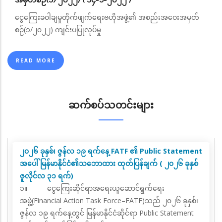
အမှတ်စဉ်(၁/၂၀၂၂) ( ၁၄-၁-၂၀၂၂ )
ငွေကြေးခဝါချမှုတိုက်ဖျက်ရေးဗဟိုအဖွဲ့၏ အစည်းအဝေးအမှတ်
စဉ်(၁/၂၀၂၂) ကျင်းပပြုလုပ်မှု
READ MORE
ဆက်စပ်သတင်းများ
၂၀၂၆ ခုနှစ်၊ ဇွန်လ ၁၉ ရက်နေ့ FATF ၏ Public Statement
အပေါ် မြန်မာနိုင်ငံ၏သဘောထား ထုတ်ပြန်ချက် ( ၂၀၂၆ ခုနှစ်
ဇူလိုင်လ ၃၁ ရက်)
၁။
ငွေကြေးဆိုင်ရာအရေးယူဆောင်ရွက်ရေး
အဖွဲ့(
Financial Action Task Force–FATF)
သည်
၂၀၂၆ ခုနှစ်၊
ဇွန်လ ၁၉ ရက်နေ့တွင် မြန်မာနိုင်ငံဆိုင်ရာ
Public Statement