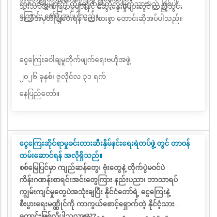
ရာဇဝတ်မှုများကို ထိရောက်စွာတိုက်ဖျက်သွားမည် ဖြစ်ပါ
သုံးသပ်အကဲဖြတ်မှုများနှင့် ဆွေးနွေးမှုများတွင် ထည့်သွင်း
ကြောင်း ဖော်ပြအပ်ပါသည်။
အသိအမှတ်ပြုပေးရန်
လေးစားစွာ
တောင်းဆိုအပ်ပါသည်။
ငွေကြေးခဝါချမှုတိုက်ဖျက်ရေးဗဟိုအဖွဲ့
၂၀၂၆ ခုနှစ်၊ ဇူလိုင်လ ၃၁ ရက်
နေပြည်တော်။
ငွေကြေးဆိုင်ရာမှုခင်းတားဆီးနှိမ်နင်းရေးရဲတပ်ဖွဲ့ တွင် တာဝန်
ထမ်းဆောင်ရန် အလိုရှိသည်။
စစ်မြေပြင်မှာ ကျည်ဆန်တွေ၊ ဗုံးတွေနဲ့ တိုက်ပွဲမဝင်ပဲ
ကိန်းဂဏန်းစာရင်းအင်းတွေကြား နည်းပညာ၊ ဘာသာရပ်
ကျွမ်းကျင်မှုတွေပဲအသုံးချပြီး နိုင်ငံတော်ရဲ့ ငွေကြေးနဲ့
စီးပွားရေးမဏ္ဏိုင်ကို ကာကွယ်စောင့်ရှောက်တဲ့ နိုင်ငံ့သား
ကောင်းဖြစ်လိုပါသလား???