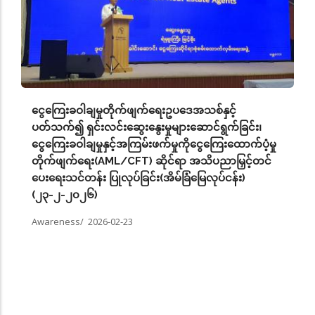
ငွေကြေးခဝါချမှုတိုက်ဖျက်ရေးဥပဒေအသစ်နှင့်
ပတ်သက်၍ ရှင်းလင်းဆွေးနွေးမှုများဆောင်ရွက်ခြင်း၊
ငွေကြေးခဝါချမှုနှင့်အကြမ်းဖက်မှုကိုငွေကြေးထောက်ပံ့မှု
တိုက်ဖျက်ရေး(AML/CFT) ဆိုင်ရာ အသိပညာမြှင့်တင်
ပေးရေးသင်တန်း ပြုလုပ်ခြင်း(အိမ်ခြံမြေလုပ်ငန်း)
(၂၃-၂-၂၀၂၆)
Awareness/
2026-02-23