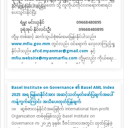
သီရိမြို့နယ်၊ နေပြည်တော် သို့ လူကိုယ်တိုင်လာရောက်စာရင်း
နိုင် မည်ဖြစ်ပါသည်။
ပေးသွင်းနိုင်ပြီး
ရဲမှူး မင်းယုနိုင် 09668480895
ဒုရဲအုပ် နိုင်လင်းဦး 09668480895
တို့မှ တစ်ဆင့် ဆက်သွယ်စုံစမ်းမေးမြန်းနိုင်ပါသည်။
www.mfiu.gov.mm
တွင်လည်း ဝင်ရောက် လေ့လာကြည့်ရှု
နိုင်ပါသည်။
afcd.myanmar@gmail.com
နှင့်
mfiu.website@myanmarfiu.com
တို့မှလည်း ကိုယ်ရေး
အချက်အလက်များပေးပို့လျှောက်ထားနိုင်ပါသည်။
Basel Institute on Governance ၏ Basel AML Index
2025 အရ မြန်မာနိုင်ငံအား အဆင့်သတ်မှတ်ဖော်ပြချက်အပေါ်
ကန့်ကွက်ကြောင်း အသိပေးထုတ်ပြန်ချက်
၁။ ဆွစ်ဇာလန်နိုင်ငံအခြေစိုက် International Non-profit
Organization တစ်ခုဖြစ်သည့် Basel Institute on
Governance က ၂၀၂၅ ခုနှစ်၊ ဒီဇင်ဘာလအတွင်း ထုတ်ပြန်ခဲ့