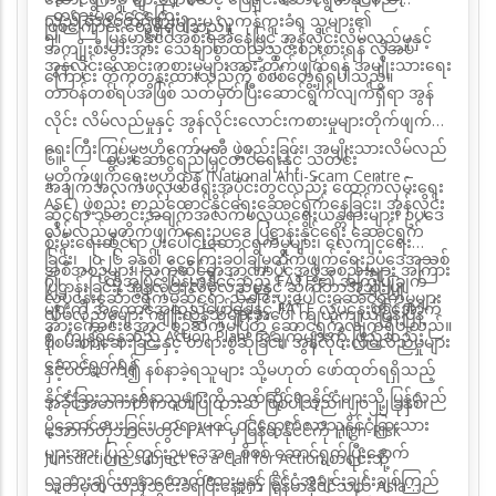
တရားမဝင်ငွေကြေး
သည် ရာဇဝတ်ဂိုဏ်းများမှ လူကုန်ကူးခံရ သူများ၏
ဖြစ်ကြောင်း တွေ့ရှိရပါသည်။
၅။
မြန်မာနိုင်ငံ
အစိုးရ
အနေဖြင့်
အွန်လိုင်းလိမ်လည်မှုနှင့်
အကျိုးစီးပွားအား သေချာစွာထည့်သွင်းစဉ်းစားရန် လိုအပ်
အွန်လိုင်းလောင်းကစားမှုများ
အား
တိုက်ဖျက်
ရန်
အမျိုးသား‌ရေး
ကြောင်း တိုက်
တွန်းထားသည်ကို စိစစ်တွေ့ရှိရပါသည်။
တာဝန်တစ်ရပ်အဖြစ် သတ်မှတ်ပြီးဆောင်ရွက်လျက်ရှိရာ
အွန်
လိုင်း လိမ်လည်မှုနှင့် အွန်လိုင်းလောင်းကစားမှုများတိုက်ဖျက်
ရေးကြီးကြပ်မှုဗဟိုကော်မတီ
ဖွဲ့စည်းခြင်း၊
အမျိုးသားလိမ်လည်
၆။
စွမ်းဆောင်ရည်မြှင့်တင်ရေးနှင့် သတင်း
မှုတိုက်ဖျက်ရေးဗဟိုဌာန (
National Anti-Scam Centre –
အချက်အလက်ဖလှယ်ရေးအပိုင်းတွင်လည်း
ထောက်လှမ်းရေး
ASC)
ဖွဲ့စည်း
တည်ထောင်နိုင်ရေးဆောင်ရွက်နေခြင်း၊
အွန်လိုင်း
ဆိုင်ရာ သတင်းအချက်အလက်ဖလှယ်ရေးယန္တရားများ၊ ဥပဒေ
လိမ်လည်မှုတိုက်ဖျက်ရေးဥပဒေ
ပြဋ္ဌာန်းနိုင်ရေး
ဆောင်ရွက်
စိုးမိုးရေးဆိုင်ရာ ပူးပေါင်းဆောင်ရွက်မှုများ၊ လေ့ကျင့်ရေး
ခြင်း၊
၂၀၂၆ ခုနှစ်၊ ငွေကြေးခဝါချမှုတိုက်ဖျက်ရေးဥပဒေအသစ်
အစီအစဉ်များ၊ သက်ဆိုင်ရာအာဏာပိုင်အဖွဲ့အစည်းများ
အကြား
၇။ ထို့အပြင် မြန်မာနိုင်ငံသည်
FATF
၏ အကြံပြုချက်
ပြဋ္ဌာန်းခြင်း၊ အွန်လိုင်း လိမ်လည်မှုနှင့် ဆိုက်ဘာအသုံးပြု
လုပ်ငန်းဆောင်ရွက်မှုဆိုင်ရာ ညှိနှိုင်းပူးပေါင်းဆောင်ရွက်မှုများ
များကို အကောင်အထည်ဖော်ရန်နှင့်
FATF
လုပ်ငန်းစဉ်အောက်
လိမ်လည်မှုများ ကျူးလွန်သူများအပေါ် ကျယ်ကျယ်ပြန့်ပြန့်
အားကောင်းအောင်
စဉ်ဆက်မပြတ် ဆောင်ရွက်လျက်ရှိပါသည်။
ရှိ ကျန်ရှိနေသည့်
Action Plan
အချက်များကို ဖြည့်ဆည်း
စုံစမ်းစစ်ဆေးခြင်းနှင့် တရားစွဲဆိုခြင်း၊ အွန်လိုင်းလိမ်လည်မှုများ
ဆောင်ရွက်ရန်
နှင့်ပတ်သက်၍ နစ်နာခဲ့ရသူများ သို့မဟုတ်
ဖော်ထုတ်ရရှိသည့်
နိုင်ငံခြားသားနစ်နာသူများကို သက်ဆိုင်ရာနိုင်ငံများသို့
ပြန်လည်
အခိုင်အမာကတိကဝတ်ပြုထားဆဲ ဖြစ်ပါသည်။ ၂၀၂၂ ခုနှစ်၊
ပို့ဆောင်
ပေး
ခြင်း၊
တရားမဝင် ဝင်ရောက်လာသူနိုင်ငံခြားသား
အောက်တိုဘာလတွင်
FATF
မှ မြန်မာနိုင်ငံကို
High-Risk
များအား
ပြည်တွင်းဥပဒေ
အရ စိစစ် ဆောင်ရွက်ပြီးနောက်
Jurisdictions subject to a Call for Action
စာရင်းသို့
လူသားချင်းစာနာထောက်ထားမှုနှင့် နိုင်ငံအချင်းချင်းချစ်ကြည်
သတ်မှတ်
ထည့်သွင်းခံရပြီးနောက် မြန်မာနိုင်ငံသည်
Asia-