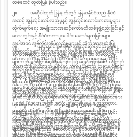
တစ်စောင် ထုတ်ပြန် ခဲ့ပါသည်။
၂။
အဆိုပါထုတ်ပြန်ချက်တွင် မြန်မာနိုင်ငံသည် နိုင်ငံ
အဆင့် အွန်လိုင်းလိမ်လည်မှုနှင့် အွန်လိုင်းလောင်းကစားမှုများ
တိုက်ဖျက်ရေး အမျိုးသားအဆင့်ကော်မတီတစ်ခုဖွဲ့စည်းခြင်းနှင့်
ဒေသတွင်းနှင့် နိုင်ငံတကာပူးပေါင်း ဆောင်ရွက်ခြင်းများ
အပါအဝင် အွန်လိုင်းလိမ်လည်မှုများနှင့်
ဆိုက်ဘာအသုံးပြု
၃။
မြန်မာနိုင်ငံအနေဖြင့် အွန်လိုင်းလိမ်လည်မှုများ၊
လိမ်လည်မှုများ တိုက်ဖျက်ရေး လုပ်ငန်းအချို့ကို ဆောင်ရွက်ခဲ့
ဆိုက်ဘာနည်းပညာအသုံးပြု၍
ကျူးလွန်သော လိမ်လည်မှု
သော်လည်း
မြန်မာနိုင်ငံ၌ အွန်လိုင်း လိမ်လည်မှုများနှင့် ဆိုက်
များသည် ငွေကြေးခဝါချမှုများအပြင် ငွေကြေးစနစ်၏ ယုံကြည်
ဘာအသုံးပြုလိမ်လည်မှုများနှင့် ဆက်နွှယ်သည့် တရားမဝင်ငွေ
စိတ်ချ
ရမှုကိုထိခိုက်စေပြီး ဒေသတွင်းလုံခြုံရေးကို ခြိမ်းခြောက်
ကြေး စီးဆင်းမှုအန္တရာယ်များ ကြီးမားကျယ်ပြန့်စွာဖြစ်ပေါ်
သကဲ့သို့ ဒေသတွင်းနိုင်ငံများနှင့် ကမ္ဘာ
တစ်ဝှမ်းရှိနိုင်ငံများ
၄။
မြန်မာနိုင်ငံတော်ဗဟိုဘဏ်သည် ၂၀၂၀ ပြည့်နှစ်၊
နေသည်ကို FATF မှ သတိပြုမိကြောင်း၊ အွန်လိုင်းလိမ်လည်မှု
အပေါ်လည်း ဆိုးကျိုးသက်ရောက်စေကြောင်းကို အပြည့်အဝ
မေလ ၁၅ ရက်နေ့တွင် အမိန့်ကြော်ငြာစာ
အမှတ်(၉/၂၀၂၀)ဖြင့်
များနှင့်ဆိုက်ဘာအသုံးပြုလိမ်လည်မှုများ၏ ခြိမ်းခြောက် မှုများ
အသိအမှတ်ပြု ပါသည်။
Cryptocurrency
များအား တရားဝင်ငွေပေးချေမှုနည်းလမ်း
နှင့်ဆက်နွှယ်သည့် တရားမဝင်ငွေကြေးစီးဆင်းမှုအန္တရာယ်များ
(
Legal Tender)
အဖြစ် အသုံးပြုခြင်းမပြုရန် ကြေညာထား
တိုက်ဖျက်ရေးအတွက်
သင့်လျော်သည့် အရေးယူမှုများ
သကဲ့သို့ အွန်လိုင်းလိမ်လည်မှုများမှ တရားမဝင်ရရှိသော
ဆောင်ရွက်ရန် FATF မှ မြန်မာနိုင်ငံအား တောင်းဆိုပြီး
ယင်း
လွှဲပြောင်းမှုများသည်လည်း ပြည်ပရှိငွေကြေးစနစ်များကို
ငွေကြေးများကို
cryptocurrency
များအဖြစ် ပြောင်းလဲ
လုပ်ငန်းများအတွက် မြန်မာနိုင်ငံနှင့် ပူးပေါင်းဆောင်ရွက်သွား
အသုံးပြုလျက်ရှိသဖြင့် ဒေသတွင်း ငွေကြေးဆိုင်ရာအန္တရာယ်
လွှဲပြောင်း၍ မြန်မာ့ငွေကြေးစနစ်အတွင်းသို့
ဝင်ရောက်ခြင်းမရှိ
မည် ဖြစ်ပါကြောင်းနှင့် အဆိုပါ တရားမဝင် ငွေကြေးစီးဆင်းမှု
များလျှော့ချရေးသည် ဒေသတွင်းနှင့် နိုင်ငံတကာပူးပေါင်း
ကြောင်း စုံစမ်းစစ်ဆေးမှုများအရ ဖော်ထုတ်ရရှိပါသည်။
ဆိုင်ရာ ခြိမ်းခြောက်မှုများအား တိုက်ဖျက်ရာတွင် မြန်မာနိုင်ငံ
ဆောင်ရွက်မှု များမှတစ်ဆင့် ဖြေရှင်းဆောင်ရွက်နိုင်မည်