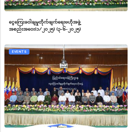
ငွေကြေးခဝါချမှုတိုက်ဖျက်ရေးဗဟိုအဖွဲ့
အစည်းအဝေး(၁/၂၀၂၅) (၃-၆-၂၀၂၅)
EVENTS