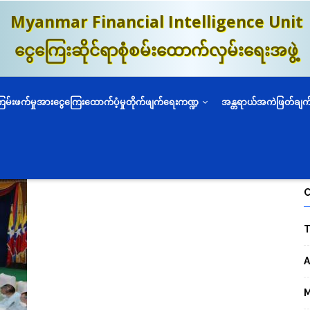
Myanmar Financial Intelligence Unit
ငွေကြေးဆိုင်ရာစုံစမ်းထောက်လှမ်းရေးအဖွဲ့
ကြမ်းဖက်မှုအားငွေကြေးထောက်ပံ့မှုတိုက်ဖျက်ရေးကဏ္ဍ
အန္တရာယ်အကဲဖြတ်ချက
T
A
M