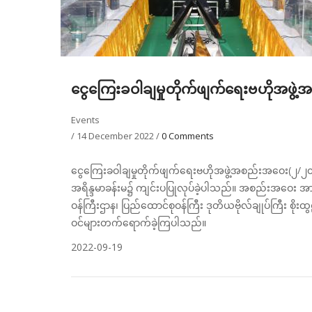
ငွေကြေးခဝါချမှုတိုက်ဖျက်ရေးဗဟိုအဖွ
Events
/
14 December 2022
/
0 Comments
ငွေကြေးခဝါချမှုတိုက်ဖျက်ရေးဗဟိုအဖွဲ့အစည်းအဝေး(၂/၂၀၂၂)
အရိန္ဒမာခန်းမ၌ ကျင်းပပြုလုပ်ခဲ့ပါသည်။ အစည်းအဝေး အား င
ဝန်ကြီးဌာန၊ ပြည်ထောင်စုဝန်ကြီး ဒုတိယဗိုလ်ချုပ်ကြီး စိုးထွဋ်
ဝင်များတက်ရောက်ခဲ့ကြပါသည်။
2022-09-19