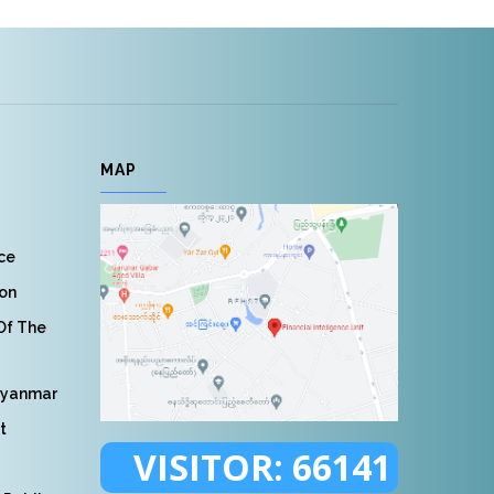
MAP
nce
ion
 Of The
Myanmar
t
VISITOR:
66141