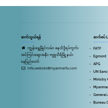
ဆက်သွယ်ရန်
ဆက်စပ် L
ကျွန်းရွှေမြိုင်လမ်း၊ ဓနသိဒ္ဒိရပ်ကွက်၊
FATF
အင်ကြင်းဈေးအနီး၊ ဇဗ္ဗူသီရိမြို့နယ်၊
Egmont
နေပြည်တော်
APG
mfiu.website@myanmarfiu.com
UN Sanct
Ministry
Myanmar 
General 
Bureau O