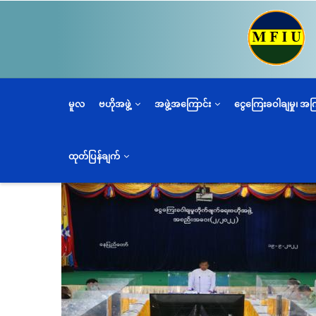
အဓိက
အကြောင်းအရာ
သို့
သွား
မည်
မူလ
ဗဟိုအဖွဲ့
အဖွဲ့အကြောင်း
ငွေကြေးခဝါချမှု၊ အ
ထုတ်ပြန်ချက်