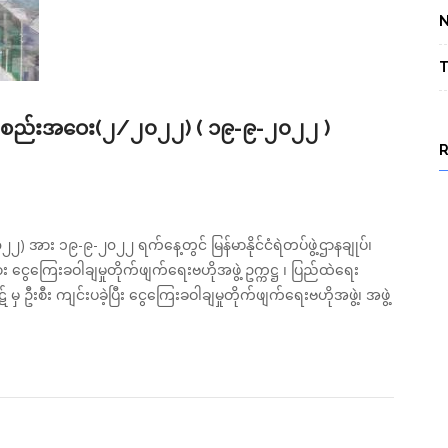
T
ဲ့အစည်းအဝေး(၂/၂၀၂၂) ( ၁၉-၉-၂၀၂၂ )
 အား ၁၉-၉-၂၀၂၂ ရက်နေ့တွင် မြန်မာနိုင်ငံရဲတပ်ဖွဲ့ဌာနချုပ်၊
ွေကြေးခဝါချမှုတိုက်ဖျက်ရေးဗဟိုအဖွဲ့ ဥက္ကဋ္ဌ ၊ ပြည်ထဲရေး
 မှ ဦးစီး ကျင်းပခဲ့ပြီး ငွေကြေးခဝါချမှုတိုက်ဖျက်ရေးဗဟိုအဖွဲ့၊ အဖွဲ့