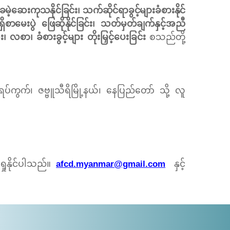
ခမဲ့ဆေးကုသနိုင်ခြင်း၊ သက်ဆိုင်ရာခွင့်များခံစားနိုင်
မေးပွဲ ဖြေဆိုနိုင်ခြင်း၊
သတ်မှတ်ချက်နှင့်အညီ
လစာ၊ ခံစားခွင့်များ တိုးမြှင့်ပေးခြင်း
စသည်တို့
ရပ်ကွက်၊ ဇဗ္ဗူသီရိမြို့နယ်၊ နေပြည်တော် သို့ လူ
ုနိုင်ပါသည်။
afcd.myanmar@gmail.com
နှင့်