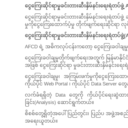
ငွေကြေးဆိုင်ရာမှုခင်းတားဆီးနှိမ်နင်းရေးရဲတပ်ဖ
ငွေကြေးဆိုင်ရာမှုခင်းတားဆီးနှိမ်နင်းရေးရဲတပ်ဖွဲ့
မှုကိုငွေကြေးထောက်ပံ့မှု
တိုက်ဖျက်ရေးဆိုင်ရာ လု
ငွေကြေးဆိုင်ရာမှုခင်းတားဆီးနှိမ်နင်းရေးရဲတပ
AFCD ရဲ့ အဓိကလုပ်ငန်းကတော့ ငွေကြေးခဝါချမှုတိ
ငွေကြေးခဝါချမှုတိုက်ဖျက်ရေးအတွက် မြန်မာနိုင်ငံ
အဖြစ် ငွေကြေးဆိုင်ရာ မှုခင်းတားဆီးနှိမ်နင်းရ
ငွေကြေးခဝါချမှု၊ အကြမ်းဖက်မှုကိုငွေကြေးထောက
ကိုယ်ပိုင် Web Portal ၊ ကိုယ်ပိုင် Data Server
လက်ခံရရှိတဲ့ Data တွေကို ကိုယ်ပိုင်ရေးဆွဲထား
ခြင်း(Analysis) ဆောင်ရွက်တယ်။
စိစစ်တွေ့ရှိတဲ့အပေါ် ပြည်တွင်း၊ ပြည်ပ အဖွဲ့အစည်
အရေးယူတယ်။