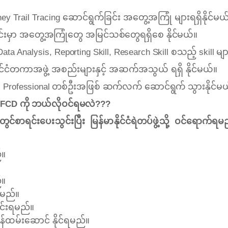
ey Trail Tracing ဆောင်ရွက်ခြင်း အတွေ့အကြုံ များရရှိနိုင်မယ
ိုင်းမှာ အတွေ့အကြုံတွေ အမြင်သစ်တွေရရှိစေ နိုင်မယ်။
 Data Analysis,
Reporting Skill, Research Skill စသည့် skill များ
ုင်ငံတကာအဖွဲ့ အစည်းများနှင့် အဆက်အသွယ် ရရှိ နိုင်မယ်။
၍ Professional တစ်ဦးအဖြစ် ဆက်လက် ဆောင်ရွက် သွားနိုင်မယ
ဲ့ AFCD ကို ဘယ်လိုဝင်ရမလဲ???
ွင်စာရင်းပေးသွင်းပြီး မြန်မာနိုင်ငံရဲတပ်ဖွဲ့သို့
ဝင်ရောက်ရမည်ဖ
်။
်။
ရမည်။
င်းရမည်။
်ထမ်းဆောင် နိုင်ရမည်။