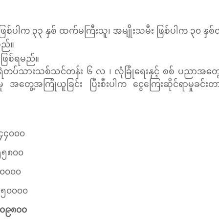
ဖြစ်ပါက ၃၃ နှစ် ထက်မကြီးသူ၊ အမျိုးသမီး ဖြစ်ပါက ၃၀ နှစ
မည်။
)ဖြစ်ရမည်။
ေခံရဲတပ်သားသစ်သင်တန်း ၆ လ ၊ လုံခြုံရေးနှင့် စစ် ပညာအတွေ့အက
့အကြုံယူခြင်း ပြီးစီးပါက ငွေကြေးဆိုင်ရာမှုခင်းတားဆီးနှ
၀၀
၅၈၀၀
၀၀၀
 ၅၀၀၀၀
၈၀၀