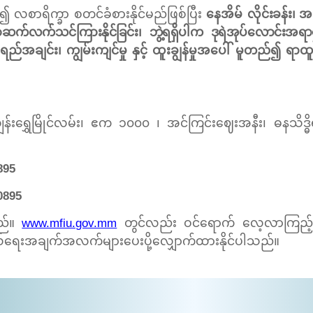
ှစ၍ လစာရိက္ခာ စတင်ခံစားနိုင်မည်ဖြစ်ပြီး
နေအိမ်
လိုင်းခန်း၊ အ
်လက်သင်ကြားနိုင်ခြင်း၊ ဘွဲ့ရရှိပါက ဒုရဲအုပ်လောင်းအရာရှိစာ
်အချင်း၊ ကျွမ်းကျင်မှု နှင့် ထူးချွန်မှုအပေါ် မူတည်၍ ရာထူး၊ 
ကျွန်းရွှေမြိုင်လမ်း၊ ဧက ၁၀၀၀ ၊ အင်ကြင်းဈေးအနီး၊ ဓနသိဒ္ဓိ
95
895
သည်။
www.mfiu.gov.mm
တွင်လည်း ဝင်ရောက် လေ့လာကြည့်ရှ
ုယ်ရေးအချက်အလက်များပေးပို့လျှောက်ထားနိုင်ပါသည်။