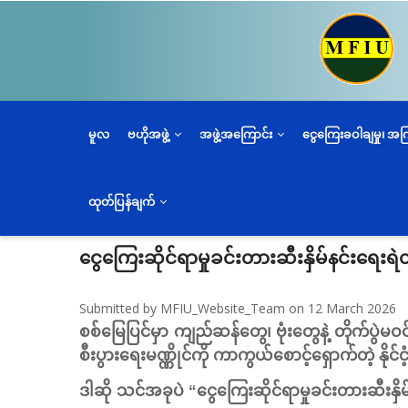
အဓိက
အကြောင်းအရာ
သို့
သွား
မည်
မူလ
ဗဟိုအဖွဲ့
အဖွဲ့အကြောင်း
ငွေကြေးခဝါချမှု၊ အ
ထုတ်ပြန်ချက်
ငွေကြေးဆိုင်ရာမှုခင်းတားဆီးနှိမ်နင်းရေးရ
Submitted by
MFIU_Website_Team
on 12 March 2026
စစ်မြေပြင်မှာ ကျည်ဆန်တွေ၊ ဗုံးတွေနဲ့ တိုက်ပွဲမ
စီးပွားရေးမဏ္ဏိုင်ကို ကာကွယ်စောင့်ရှောက်တဲ့ နိ
ဒါဆို သင်အခုပဲ “ငွေကြေးဆိုင်ရာမှုခင်းတားဆီးနှိမ