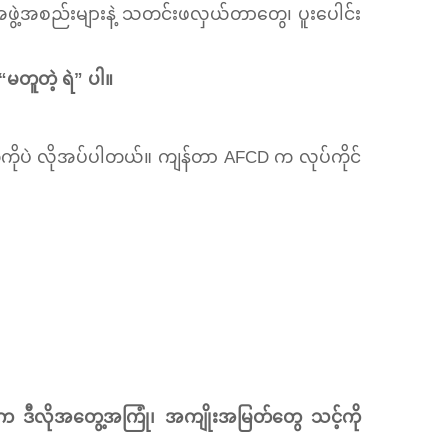
 အဖွဲ့အစည်းများနဲ့ သတင်းဖလှယ်တာတွေ၊ ပူးပေါင်း
“မတူတဲ့ ရဲ” ပါ။
ုတွေကိုပဲ လိုအပ်ပါတယ်။ ကျန်တာ AFCD က လုပ်ကိုင်
က ဒီလိုအတွေ့အကြုံ၊ အကျိုးအမြတ်တွေ သင့်ကို