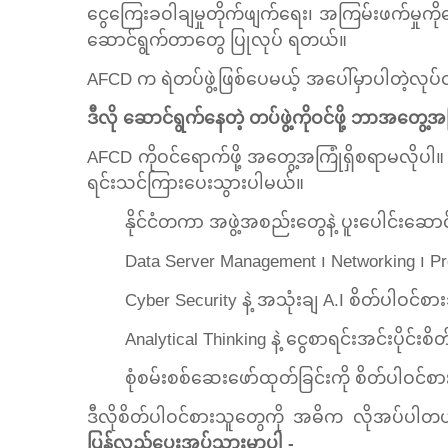
ငွေကြေးခဝါချမှုတိုက်ဖျက်ရေး၊ အကြမ်းဖက်မှုကို
ဆောင်ရွက်တာတွေ ပြုလုပ် ရတယ်။
AFCD က ရဲတပ်ဖွဲ့ဖြစ်ပေမယ့် အပေါ်မှာပါတဲ့လုပ
ဒီလို ဆောင်ရွက်နေတဲ့ တပ်ဖွဲ့ကိုဝင်ဖို့ ဘာအတွေ
AFCD ကိုဝင်ရောက်ဖို့ အတွေ့အကြုံရှိစရာမလိုပါ။ 
ရင်းသင်ကြားပေးသွားပါမယ်။
နိုင်ငံတကာ အဖွဲ့အစည်းတွေနဲ့ ပူးပေါင်းဆော
Data Server Management ၊ Networking ၊ 
Cyber Security နဲ့ အသုံးချ A.I စိတ်ပါဝင်စ
Analytical Thinking နဲ့ ငွေစာရင်းအင်းပိုင်း
စုံစမ်းစစ်ဆေးဖော်ထုတ်ခြင်းကို စိတ်ပါဝင်စ
ဒီလိုစိတ်ပါဝင်စားသူတွေကို အဓိက လိုအပ်ပါ
ပြန်လည်ပေးအပ်သွားမှာပါ -