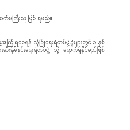
်ထက်မကြီးသူ ဖြစ် ရမည်။
ြုံရစေရန် လုံခြုံရေးရဲတပ်ဖွဲ့ခွဲများတွင် ၁ နှစ်
ိမ်နင်းရေးရဲတပ်ဖွဲ့ သို့ ရောက်ရှိနိုင်မည်ဖြစ်