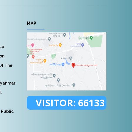
MAP
nce
ion
 Of The
Myanmar
t
VISITOR:
66133
 Public