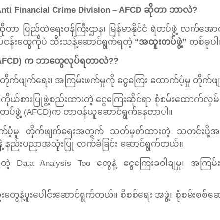
ွဲ့ Anti Financial Crime Division – AFCD ဆိုတာ ဘာလဲ?
 ဆိုတာ ပြည်ထဲရေးဝန်ကြီးဌာန၊ မြန်မာနိုင်ငံ
ရဲတပ်ဖွဲ့ လက်အောက
ပ်ငန်းတွေကိုပဲ သီးသန့်ဆောင်ရွက်ရတဲ့
“အထူးတပ်ဖွဲ့”
တစ်ခုပါ
်ဖွဲ့(AFCD) က ဘာတွေလုပ်ရတာလဲ??
ုက်ဖျက်ရေး၊ အကြမ်းဖက်မှုကို ငွေကြေး ထောက်ပံ့မှု တိုက်ဖျ
ကိုယ်စားပြုဖွဲ့စည်းထားတဲ့ ငွေကြေးဆိုင်ရာ စုံစမ်းထောက်လှမ်
ေးရဲတပ်ဖွဲ့ (AFCD)က တာဝန်ယူဆောင်ရွက်နေတာပါ။
်ပံ့မှု
တိုက်ဖျက်ရေးအတွက် သတ်မှတ်ထားတဲ့ သတင်းပို့
 တွေနဲ့ နည်းပညာအသုံးပြု လက်ခံခြင်း ဆောင်ရွက်တယ်။
တဲ့ Data Analysis Too တွေနဲ့ ငွေကြေးခဝါချမှု၊ အကြမ်းဖက်
းတွေနဲ့ပူးပေါင်းဆောင်ရွက်တယ်။ စိစစ်ရေး အဖွဲ့၊ စုံစမ်းစစ်ဆေ