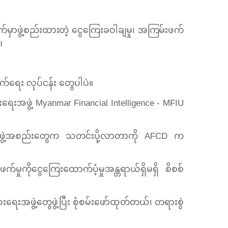
်မှာဖွဲ့စည်းထားတဲ့ ငွေကြေးခဝါချမှု၊ အကြမ်းဖက်
။
က်ရေး လုပ်ငန်း တွေပါပဲ။
းရေးအဖွဲ့ Myanmar Financial Intelligence - MFIU
အဖွဲ့အစည်းတွေက သတင်းပို့လာတာကို AFCD က
မှုကိုငွေကြေးထောက်ပံ့မှုအန္တရာယ်ရှိမရှိ စိစစ်
းရေးအဖွဲ့တွေဖွဲ့ပြီး စုံစမ်းဖော်ထုတ်တယ်၊ တရားစွဲ