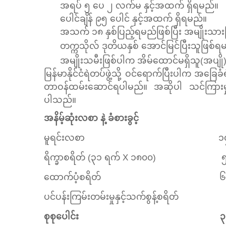
အရပ် ၅ ပေ ၂ လက်မ နှင့်အထက် ရှိရမည်။
ပေါင်ချိန် ၉၅ ပေါင် နှင့်အထက် ရှိရမည်။
အသက် ၁၈ နှစ်ပြည့်ရမည်ဖြစ်ပြီး အမျိုးသား
တက္ကသိုလ် ဒုတိယနှစ် အောင်မြင်ပြီးသူဖြစ်ရ
အမျိုးသမီးဖြစ်ပါက အိမ်ထောင်မရှိသူ(အပျို
မြန်မာနိုင်ငံရဲတပ်ဖွဲ့သို့ ဝင်ရောက်ပြီးပါက အခြ
တာဝန်ထမ်းဆောင်ရပါမည်။ အဆိုပါ သင်ကြားမှု အတွေ
ပါသည်။
အနိမ့်ဆုံးလစာ နဲ့ ခံစားခွင့်
မူရင်းလစာ ၁၄၄၀
ရိက္ခာစရိတ် (၃၁ ရက် X ၁၈၀၀) ၅
ထောက်ပံ့စရိတ် ၆၀
ပင်ပန်းကြမ်းတမ်းမှုနှင့်သက်စွန့်စရိတ်
စုစုပေါင်း ၃၀၉