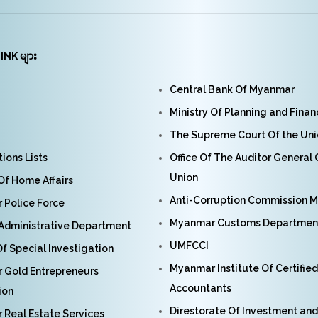
INK များ
Central Bank Of Myanmar
Ministry Of Planning and Fina
The Supreme Court Of the Un
ions Lists
Office Of The Auditor General
Union
 Of Home Affairs
Anti-Corruption Commission 
Police Force
Myanmar Customs Departmen
Administrative Department
UMFCCI
f Special Investigation
Myanmar Institute Of Certified
 Gold Entrepreneurs
Accountants
ion
Direstorate Of Investment and
Real Estate Services