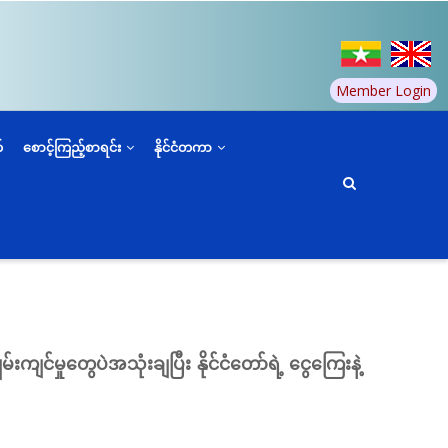
Member Login
်
စောင့်ကြည့်စာရင်း
နိုင်ငံတကာ
င်မှုတွေပဲအသုံးချပြီး နိုင်ငံတော်ရဲ့ ငွေကြေးနဲ့