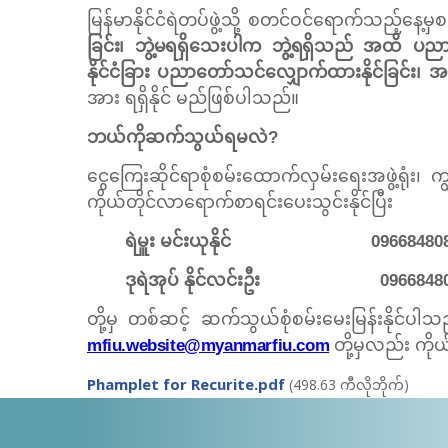
မြန်မာနိုင်ငံရဲတပ်ဖွဲ့သို့ စတင်ဝင်ရောက်သည့်နေ့မ
ပညာဆက
ခြင်း၊ ဘွဲ့မရရှိသေးပါက ဘွဲ့ရရှိသည်
အထိ
နိုင်ငံခြား ပညာတော်သင်လျှောက်ထားနိုင်ခြင်း၊ အရည
အား ရရှိနိုင် မည်ဖြစ်ပါသည်။
ဘယ်ကိုဆက်သွယ်ရမလဲ?
ငွေကြေးဆိုင်ရာစုံစမ်းထောက်လှမ်းရေးအဖွဲ့ရုံး၊ 
ကိုယ်တိုင်လာရောက်စာရင်းပေးသွင်းနိုင်ပြီး
ရဲမှူး မင်းယုနိုင် 096684808
ဒုရဲအုပ် နိုင်လင်းဦး 09668480
တို့မှ တစ်ဆင့် ဆက်သွယ်စုံစမ်းမေးမြန်းနိုင်ပါ
mfiu.website@myanmarfiu.com
တို့မှလည်း ကိ
Phamplet for Recurite.pdf
(498.63 ကီလိုဘိုက်)