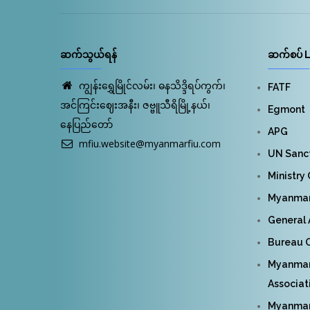
ဆက်သွယ်ရန်
ဆက်စပ် L
ကျွန်းရွှေမြိုင်လမ်း၊ ဓနသိဒ္ဒိရပ်ကွက်၊
FATF
အင်ကြင်းဈေးအနီး၊ ဇဗ္ဗူသီရိမြို့နယ်၊
Egmont
နေပြည်တော်
APG
mfiu.website@myanmarfiu.com
UN Sanct
Ministry
Myanmar 
General 
Bureau O
Myanmar
Associat
Myanmar 