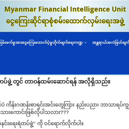
Myanmar Financial Intelligence Unit
ငွေကြေးဆိုင်ရာစုံစမ်းထောက်လှမ်းရေးအဖွဲ့
ကြမ်းဖက်မှုအားငွေကြေးထောက်ပံ့မှုတိုက်ဖျက်ရေးကဏ္ဍ
အန္တရာယ်အကဲဖြတ်ချက
ဲတပ်ဖွဲ့ တွင် တာဝန်ထမ်းဆောင်ရန် အလိုရှိသည်။
ဝင်ပဲ ကိန်းဂဏန်းစာရင်းအင်းတွေကြား နည်းပညာ၊ ဘာသာရပ်ကျွမ်းကျ
ုင်ငံ့သားကောင်းဖြစ်လိုပါသလား???
်နင်းရေးရဲတပ်ဖွဲ့” ကို ဝင်ရောက်လိုက်ပါ။