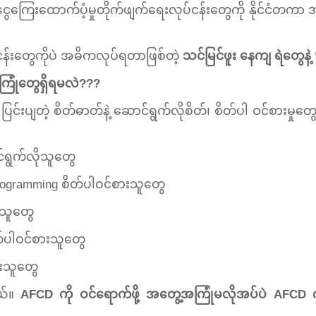
ငွေကြေးထောက်ပံ့မှုတိုက်ဖျက်ရေးလုပ်ငန်းတွေကို နိုင်ငံတကာ
်ငန်းတွေကိုပဲ အဓိကလုပ်ရတာဖြစ်တဲ့
သင်မြင်ဖူး နေကျ ရဲတွေနဲ့ 
့အကြုံတွေရှိရမလဲ???
ပြင်းပျတဲ့ စိတ်ဓာတ်နဲ့ ဆောင်ရွက်လိုစိတ်၊ စိတ်ပါ ဝင်စားမှ
င်ရွက်လိုသူတွေ
Programming စိတ်ပါဝင်စားသူတွေ
ားသူတွေ
စိတ်ပါဝင်စားသူတွေ
ားသူတွေ
တယ်။
AFCD ကို ဝင်ရောက်ဖို့ အတွေ့အကြုံမလိုအပ်ပဲ AFCD 