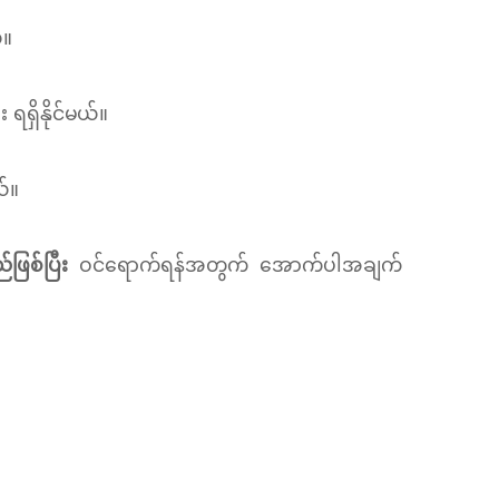
်။
 ရရှိနိုင်မယ်။
်။
ြစ်ပြီး
ဝင်ရောက်ရန်အတွက် အောက်ပါအချက်