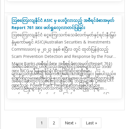
၄၅ ဦး စုစုပေါင်း ၂၁၆ ဦး တက်ရောက်ခဲ့ကြောင်း သိရှိရ
လိုက်နာအကောင်အထည်ဖော်ဆောင်ရွက်ရန် လိုအပ်ပါသည်။
ပါသည်။
လိုက်နာဆောင်ရွက်နေမှုများကို အဖွဲ့ဝင်နိုင်ငံအချင်းချင်း
အပြန်အလှန်အကဲဖြတ်ခြင်း (Mutual Evaluation-ME)
ဩစတြေးလျနိုင်ငံ ASIC မှ ပေးပို့လာသည့် အစီရင်ခံစာအမှတ်
လုပ်ငန်းစဉ် ဆောင်ရွက်ပြီး FATF ၏ အကြံပြုချက် ၄၀ ပါ
Report 761 အား ဖတ်ရှုလေ့လာတင်ပြခြင်း
စံနှုန်းသတ်မှတ်ချက်ဖြင့် အကဲဖြတ်ခြင်းများ ဆောင်ရွက်
ဩစတြေးလျနိုင်ငံ ငွေကြေးသက်သေခံလက်မှတ်နှင့်ရင်းနှီးမြှပ်
ပါသည်။ မြန်မာနိုင်ငံ၏ အဖွဲ့ဝင်နိုင်ငံအချင်းချင်း အပြန်အလှန်
နှံမှုကော်မရှင် ASIC(Australian Securities & Investments
အကဲဖြတ်ချက် အစီ ရင်ခံစာပါ အကြံပြုချက် ၄၀ အနက် ၂၀၂၅
Commission) မှ ၂၀၂၃ ခုနှစ် ဧပြီလ တွင် ထုတ်ပြန်ခဲ့သည့်
ခုနှစ်အထိ ၂၆ ချက်သည် စံနှုန်းသတ်မှတ်ချက်တိုးမြှင့်
Scam Prevention Detection and Response by the Four
ကောင်းမွန်ရရှိခဲ့ပါသည်။ အခြားဒေသတွင်းနိုင်ငံများထက်
Major Banks အစီရင်ခံစာ၊ အစီရင်ခံစာအမှတ်(Report 761)
အစီရင်ခံစာတွင် ပါဝင်သည့်အကြောင်းအရာများသည် ဘဏ်
စံနှုန်းသတ်မှတ်ချက်ပိုမိုတိုးတက် ကောင်းမွန်ခဲ့ပါသည်။
အား FICG မှ မြန်မာနိုင်ငံ၊ ငွေကြေးဆိုင်ရာစုံစမ်း
များနှင့်ပတ်သက်၍ အဓိကထားရေးသားထားခြင်း ဖြစ်ပါသည်။
၄။ မြန်မာနိုင်ငံအနေဖြင့် FATF မှထုတ်ပြန်ထားသည့်
ထောက်လှမ်းရေးအဖွဲ့သို့ ပေးပို့လာမှုအပေါ် ဖတ်ရှုလေ့လာပြုစု
အစီရင်ခံစာတွင် ဩစတြေးလျနိုင်ငံရှိ ဘဏ်များမှ Online
Methodology ပါ စံနှုန်းသတ်မှတ်ချက် များအား လိုက်နာ၍
ထားသည့် Power Point Presentation ဖြစ်ပါသည်။
လိမ်လည်မှုများနှင့်ပတ်သက်၍ ကိုင်တွယ်ဖြေရှင်းပုံများ၊
AML/ CFT/ CPF ဆိုင်ရာလုပ်ငန်းများကို စဉ်ဆက်မပြတ်
ဆက်လက်ဆောင်ရွက်မည့်အကြောင်းအရာများအား ဖော်ပြထား
အကောင်အထည်ဖော်လိုက်နာ ဆောင်ရွက်လျက်ရှိသော်လည်း
ပါသည်။
အကောင်အထည်ဖော်ဆောင်ရွက်ရန် ကျန်ရှိသည့်အစီ အမံ
(Action Plan) များအား ကိုဗစ် ၁၉ ကူးစက်ရောဂါဖြစ်ပွားမှုနှင့်
အခြားဆက်စပ်အခြေအနေများကြောင့် သတ်မှတ်ကာလ
လက်ရှိ
1
Page
2
Next
Next ›
Last
Last »
Pagination
အတွင်း ပြီးမြောက်‌အောင်ဆောင်ရွက်နိုင်ခြင်း မရှိသဖြင့် ၂၀၂၂