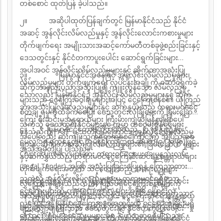
တစ်စောင် ထုတ်ပြန် ခဲ့ပါသည်။
၂။
အဆိုပါထုတ်ပြန်ချက်တွင် မြန်မာနိုင်ငံသည် နိုင်ငံ
အဆင့် အွန်လိုင်းလိမ်လည်မှုနှင့် အွန်လိုင်းလောင်းကစားမှုများ
တိုက်ဖျက်ရေး အမျိုးသားအဆင့်ကော်မတီတစ်ခုဖွဲ့စည်းခြင်းနှင့်
ဒေသတွင်းနှင့် နိုင်ငံတကာပူးပေါင်း ဆောင်ရွက်ခြင်းများ
အပါအဝင် အွန်လိုင်းလိမ်လည်မှုများနှင့်
ဆိုက်ဘာအသုံးပြု
၃။
မြန်မာနိုင်ငံအနေဖြင့် အွန်လိုင်းလိမ်လည်မှုများ၊
လိမ်လည်မှုများ တိုက်ဖျက်ရေး လုပ်ငန်းအချို့ကို ဆောင်ရွက်ခဲ့
ဆိုက်ဘာနည်းပညာအသုံးပြု၍
ကျူးလွန်သော လိမ်လည်မှု
သော်လည်း
မြန်မာနိုင်ငံ၌ အွန်လိုင်း လိမ်လည်မှုများနှင့် ဆိုက်
များသည် ငွေကြေးခဝါချမှုများအပြင် ငွေကြေးစနစ်၏ ယုံကြည်
ဘာအသုံးပြုလိမ်လည်မှုများနှင့် ဆက်နွှယ်သည့် တရားမဝင်ငွေ
စိတ်ချ
ရမှုကိုထိခိုက်စေပြီး ဒေသတွင်းလုံခြုံရေးကို ခြိမ်းခြောက်
ကြေး စီးဆင်းမှုအန္တရာယ်များ ကြီးမားကျယ်ပြန့်စွာဖြစ်ပေါ်
သကဲ့သို့ ဒေသတွင်းနိုင်ငံများနှင့် ကမ္ဘာ
တစ်ဝှမ်းရှိနိုင်ငံများ
၄။
မြန်မာနိုင်ငံတော်ဗဟိုဘဏ်သည် ၂၀၂၀ ပြည့်နှစ်၊
နေသည်ကို FATF မှ သတိပြုမိကြောင်း၊ အွန်လိုင်းလိမ်လည်မှု
အပေါ်လည်း ဆိုးကျိုးသက်ရောက်စေကြောင်းကို အပြည့်အဝ
မေလ ၁၅ ရက်နေ့တွင် အမိန့်ကြော်ငြာစာ
အမှတ်(၉/၂၀၂၀)ဖြင့်
များနှင့်ဆိုက်ဘာအသုံးပြုလိမ်လည်မှုများ၏ ခြိမ်းခြောက် မှုများ
အသိအမှတ်ပြု ပါသည်။
Cryptocurrency
များအား တရားဝင်ငွေပေးချေမှုနည်းလမ်း
နှင့်ဆက်နွှယ်သည့် တရားမဝင်ငွေကြေးစီးဆင်းမှုအန္တရာယ်များ
(
Legal Tender)
အဖြစ် အသုံးပြုခြင်းမပြုရန် ကြေညာထား
တိုက်ဖျက်ရေးအတွက်
သင့်လျော်သည့် အရေးယူမှုများ
သကဲ့သို့ အွန်လိုင်းလိမ်လည်မှုများမှ တရားမဝင်ရရှိသော
ဆောင်ရွက်ရန် FATF မှ မြန်မာနိုင်ငံအား တောင်းဆိုပြီး
ယင်း
လွှဲပြောင်းမှုများသည်လည်း ပြည်ပရှိငွေကြေးစနစ်များကို
ငွေကြေးများကို
cryptocurrency
များအဖြစ် ပြောင်းလဲ
လုပ်ငန်းများအတွက် မြန်မာနိုင်ငံနှင့် ပူးပေါင်းဆောင်ရွက်သွား
အသုံးပြုလျက်ရှိသဖြင့် ဒေသတွင်း ငွေကြေးဆိုင်ရာအန္တရာယ်
လွှဲပြောင်း၍ မြန်မာ့ငွေကြေးစနစ်အတွင်းသို့
ဝင်ရောက်ခြင်းမရှိ
မည် ဖြစ်ပါကြောင်းနှင့် အဆိုပါ တရားမဝင် ငွေကြေးစီးဆင်းမှု
များလျှော့ချရေးသည် ဒေသတွင်းနှင့် နိုင်ငံတကာပူးပေါင်း
ကြောင်း စုံစမ်းစစ်ဆေးမှုများအရ ဖော်ထုတ်ရရှိပါသည်။
ဆိုင်ရာ ခြိမ်းခြောက်မှုများအား တိုက်ဖျက်ရာတွင် မြန်မာနိုင်ငံ
ဆောင်ရွက်မှု များမှတစ်ဆင့် ဖြေရှင်းဆောင်ရွက်နိုင်မည်