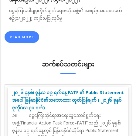
အမှတ်စဉ်(၁/၂၀၂၂) ( ၁၄-၁-၂၀၂၂ )
ငွေကြေးခဝါချမှုတိုက်ဖျက်ရေးဗဟိုအဖွဲ့၏ အစည်းအဝေးအမှတ်
စဉ်(၁/၂၀၂၂) ကျင်းပပြုလုပ်မှု
READ MORE
ဆက်စပ်သတင်းများ
၂၀၂၆ ခုနှစ်၊ ဇွန်လ ၁၉ ရက်နေ့ FATF ၏ Public Statement
အပေါ် မြန်မာနိုင်ငံ၏သဘောထား ထုတ်ပြန်ချက် ( ၂၀၂၆ ခုနှစ်
ဇူလိုင်လ ၃၁ ရက်)
၁။
ငွေကြေးဆိုင်ရာအရေးယူဆောင်ရွက်ရေး
အဖွဲ့(
Financial Action Task Force–FATF)
သည်
၂၀၂၆ ခုနှစ်၊
ဇွန်လ ၁၉ ရက်နေ့တွင် မြန်မာနိုင်ငံဆိုင်ရာ
Public Statement