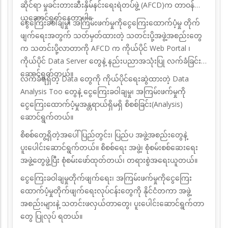
ဆိုင်ရာ မှုခင်းတားဆီးနှိမ်နင်းရေးရဲတပ်ဖွဲ့ (AFCD)က တာဝန်
ယူဆောင်ရွက်နေတာပါ။
ငွေကြေးခဝါချမှု၊ အကြမ်းဖက်မှုကိုငွေကြေးထောက်ပံ့မှု
တိုက်
ဖျက်ရေးအတွက် သတ်မှတ်ထားတဲ့ သတင်းပို့အဖွဲ့အစည်းတွေ
က သတင်းပို့လာတာကို AFCD က ကိုယ်ပိုင် Web Portal ၊
ကိုယ်ပိုင် Data Server တွေနဲ့ နည်းပညာအသုံးပြု လက်ခံခြင်း
ဆောင်ရွက်တယ်။
လက်ခံရရှိတဲ့ Data တွေကို ကိုယ်ပိုင်ရေးဆွဲထားတဲ့ Data
Analysis Too တွေနဲ့ ငွေကြေးခဝါချမှု၊ အကြမ်းဖက်မှုကို
ငွေကြေးထောက်ပံ့မှုအန္တရာယ်ရှိမရှိ စိစစ်ခြင်း(Analysis)
ဆောင်ရွက်တယ်။
စိစစ်တွေ့ရှိတဲ့အပေါ် ပြည်တွင်း၊ ပြည်ပ အဖွဲ့အစည်းတွေနဲ့
ပူးပေါင်းဆောင်ရွက်တယ်။ စိစစ်ရေး အဖွဲ့၊ စုံစမ်းစစ်ဆေးရေး
အဖွဲ့တွေဖွဲ့ပြီး စုံစမ်းဖော်ထုတ်တယ်၊ တရားစွဲအရေးယူတယ်။
ငွေကြေးခဝါချမှုတိုက်ဖျက်ရေး၊ အကြမ်းဖက်မှုကိုငွေကြေး
ထောက်ပံ့မှုတိုက်ဖျက်ရေးလုပ်ငန်းတွေကို နိုင်ငံတကာ အဖွဲ့
အစည်းများနဲ့ သတင်းဖလှယ်တာတွေ၊ ပူးပေါင်းဆောင်ရွက်တာ
တွေ ပြုလုပ် ရတယ်။