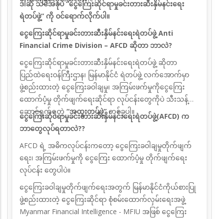
ဒါဆို သင်အခုပဲ “ငွေကြေးဆိုင်ရာမှုခင်းတားဆီးနှိမ်နင်းရေး
ရဲတပ်ဖွဲ့” ကို ဝင်ရောက်လိုက်ပါ။
ငွေကြေးဆိုင်ရာမှုခင်းတားဆီးနှိမ်နင်းရေးရဲတပ်ဖွဲ့ Anti
Financial Crime Division – AFCD ဆိုတာ ဘာလဲ?
ငွေကြေးဆိုင်ရာမှုခင်းတားဆီးနှိမ်နင်းရေးရဲတပ်ဖွဲ့ ဆိုတာ
ပြည်ထဲရေးဝန်ကြီးဌာန၊ မြန်မာနိုင်ငံ
ရဲတပ်ဖွဲ့ လက်အောက်မှာ
ဖွဲ့စည်းထားတဲ့ ငွေကြေးခဝါချမှု၊ အကြမ်းဖက်မှုကိုငွေကြေး
ထောက်ပံ့မှု
တိုက်ဖျက်ရေးဆိုင်ရာ လုပ်ငန်းတွေကိုပဲ သီးသန့်
ဆောင်ရွက်ရတဲ့
“အထူးတပ်ဖွဲ့”
တစ်ခုပါ။
ငွေကြေးဆိုင်ရာမှုခင်းတားဆီးနှိမ်နင်းရေးရဲတပ်ဖွဲ့(AFCD) က
ဘာတွေလုပ်ရတာလဲ??
AFCD ရဲ့ အဓိကလုပ်ငန်းကတော့ ငွေကြေးခဝါချမှုတိုက်ဖျက်
ရေး၊ အကြမ်းဖက်မှုကို ငွေကြေး ထောက်ပံ့မှု တိုက်ဖျက်ရေး
လုပ်ငန်း တွေပါပဲ။
ငွေကြေးခဝါချမှုတိုက်ဖျက်ရေးအတွက် မြန်မာနိုင်ငံကိုယ်စားပြု
ဖွဲ့စည်းထားတဲ့ ငွေကြေးဆိုင်ရာ စုံစမ်းထောက်လှမ်းရေးအဖွဲ့
Myanmar Financial Intelligence - MFIU အဖြစ် ငွေကြေး