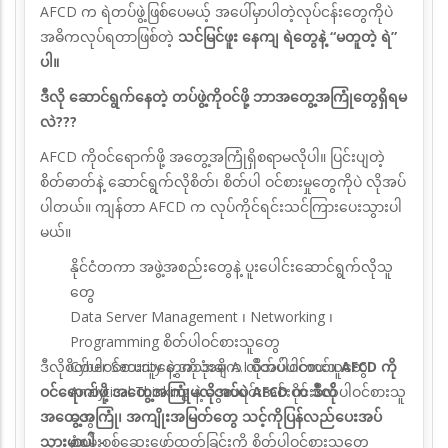
AFCD က ရဲတပ်ဖွဲ့ဖြစ်ပေမယ့် အပေါ်မှာပါတဲ့လုပ်ငန်းတွေကိုပဲ
အဓိကလုပ်ရတာဖြစ်တဲ့
သင်မြင်ဖူး နေကျ ရဲတွေနဲ့ “မတူတဲ့ ရဲ”
ပါ။
ဒီလို ဆောင်ရွက်နေတဲ့ တပ်ဖွဲ့ကိုဝင်ဖို့ ဘာအတွေ့အကြုံတွေရှိရမ
လဲ???
AFCD ကိုဝင်ရောက်ဖို့ အတွေ့အကြုံရှိစရာမလိုပါ။ ပြင်းပျတဲ့
စိတ်ဓာတ်နဲ့ ဆောင်ရွက်လိုစိတ်၊ စိတ်ပါ ဝင်စားမှုတွေကိုပဲ လိုအပ်
ပါတယ်။ ကျန်တာ AFCD က လုပ်ကိုင်ရင်းသင်ကြားပေးသွားပါ
မယ်။
နိုင်ငံတကာ အဖွဲ့အစည်းတွေနဲ့ ပူးပေါင်းဆောင်ရွက်လိုသူ
တွေ
Data Server Management ၊ Networking ၊
Programming စိတ်ပါဝင်စားသူတွေ
ဒီလိုစိတ်ပါဝင်စားသူတွေကို အဓိက လိုအပ်ပါတယ်။
Cyber Security နဲ့ အသုံးချ A.I စိတ်ပါဝင်စားသူတွေ
AFCD ကို
ဝင်ရောက်ဖို့ အတွေ့အကြုံမလိုအပ်ပဲ AFCD က ဒီလို
Analytical Thinking နဲ့ ငွေစာရင်းအင်းပိုင်းစိတ်ပါဝင်စားသူ
အတွေ့အကြုံ၊ အကျိုးအမြတ်တွေ သင့်ကိုပြန်လည်ပေးအပ်
တွေ
သွားမှာပါ -
စုံစမ်းစစ်ဆေးဖော်ထုတ်ခြင်းကို စိတ်ပါဝင်စားသူတွေ