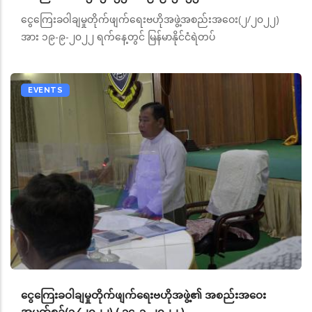
ငွေကြေးခဝါချမှုတိုက်ဖျက်ရေးဗဟိုအဖွဲ့အစည်းအဝေး(၂/၂၀၂၂)
အား ၁၉-၉-၂၀၂၂ ရက်နေ့တွင် မြန်မာနိုင်ငံရဲတပ်
EVENTS
ငွေကြေးခဝါချမှုတိုက်ဖျက်ရေးဗဟိုအဖွဲ့၏ အစည်းအဝေး