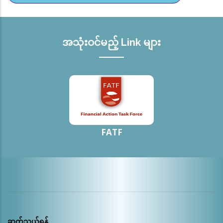
စီးပွားရေးတည်ငြိမ်မှုရရှိစေရန် ကြိုးပမ်း ဆောင်ရွက်နေချိန်တွင်
ယခုကဲ့သို့ထုတ်ပြန်ခြင်းသည် မြန်မာနိုင်ငံ၏တိုးတက်ဆောင်ရွက်
မှုများကို မျက်ကွယ်ပြု၍ FATF နှင့် မြန်မာနိုင်ငံအကြား
အသုံးဝင်မည့် Link များ
အနီးကပ်ပူးပေါင်းဆောင်ရွက်နေမှုများကို သေချာစွာသုံးသပ်
ခြင်းမရှိဘဲ ထိခိုက်အောင် ရေးသားထုတ်ပြန်နေမှုကို ကန့်ကွက်ပါ
ကြောင်း အများပြည်သူသိရှိစေရန် အသိပေးထုတ်ပြန်အပ်
ပါသည်။
FATF
ဆက်သွယ်ရန်