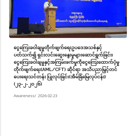
ငွေကြေးခဝါချမှုတိုက်ဖျက်ရေးဥပဒေအသစ်နှင့်
ပတ်သက်၍ ရှင်းလင်းဆွေးနွေးမှုများဆောင်ရွက်ခြင်း၊
ငွေကြေးခဝါချမှုနှင့်အကြမ်းဖက်မှုကိုငွေကြေးထောက်ပံ့မှု
တိုက်ဖျက်ရေး(AML/CFT) ဆိုင်ရာ အသိပညာမြှင့်တင်
ပေးရေးသင်တန်း ပြုလုပ်ခြင်း(အိမ်ခြံမြေလုပ်ငန်း)
(၂၃-၂-၂၀၂၆)
Awareness/
2026-02-23