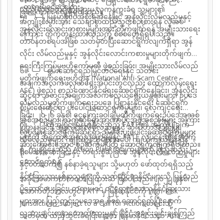
တရားမဝင်ငွေကြေး
သည် ရာဇဝတ်ဂိုဏ်းများမှ လူကုန်ကူးခံရ သူများ၏
ဖြစ်ကြောင်း တွေ့ရှိရပါသည်။
၅။
မြန်မာနိုင်ငံ
အစိုးရ
အနေဖြင့်
အွန်လိုင်းလိမ်လည်မှုနှင့်
အကျိုးစီးပွားအား သေချာစွာထည့်သွင်းစဉ်းစားရန် လိုအပ်
အွန်လိုင်းလောင်းကစားမှုများ
အား
တိုက်ဖျက်
ရန်
အမျိုးသား‌ရေး
ကြောင်း တိုက်
တွန်းထားသည်ကို စိစစ်တွေ့ရှိရပါသည်။
တာဝန်တစ်ရပ်အဖြစ် သတ်မှတ်ပြီးဆောင်ရွက်လျက်ရှိရာ
အွန်
လိုင်း လိမ်လည်မှုနှင့် အွန်လိုင်းလောင်းကစားမှုများတိုက်ဖျက်
ရေးကြီးကြပ်မှုဗဟိုကော်မတီ
ဖွဲ့စည်းခြင်း၊
အမျိုးသားလိမ်လည်
၆။
စွမ်းဆောင်ရည်မြှင့်တင်ရေးနှင့် သတင်း
မှုတိုက်ဖျက်ရေးဗဟိုဌာန (
National Anti-Scam Centre –
အချက်အလက်ဖလှယ်ရေးအပိုင်းတွင်လည်း
ထောက်လှမ်းရေး
ASC)
ဖွဲ့စည်း
တည်ထောင်နိုင်ရေးဆောင်ရွက်နေခြင်း၊
အွန်လိုင်း
ဆိုင်ရာ သတင်းအချက်အလက်ဖလှယ်ရေးယန္တရားများ၊ ဥပဒေ
လိမ်လည်မှုတိုက်ဖျက်ရေးဥပဒေ
ပြဋ္ဌာန်းနိုင်ရေး
ဆောင်ရွက်
စိုးမိုးရေးဆိုင်ရာ ပူးပေါင်းဆောင်ရွက်မှုများ၊ လေ့ကျင့်ရေး
ခြင်း၊
၂၀၂၆ ခုနှစ်၊ ငွေကြေးခဝါချမှုတိုက်ဖျက်ရေးဥပဒေအသစ်
အစီအစဉ်များ၊ သက်ဆိုင်ရာအာဏာပိုင်အဖွဲ့အစည်းများ
အကြား
၇။ ထို့အပြင် မြန်မာနိုင်ငံသည်
FATF
၏ အကြံပြုချက်
ပြဋ္ဌာန်းခြင်း၊ အွန်လိုင်း လိမ်လည်မှုနှင့် ဆိုက်ဘာအသုံးပြု
လုပ်ငန်းဆောင်ရွက်မှုဆိုင်ရာ ညှိနှိုင်းပူးပေါင်းဆောင်ရွက်မှုများ
များကို အကောင်အထည်ဖော်ရန်နှင့်
FATF
လုပ်ငန်းစဉ်အောက်
လိမ်လည်မှုများ ကျူးလွန်သူများအပေါ် ကျယ်ကျယ်ပြန့်ပြန့်
အားကောင်းအောင်
စဉ်ဆက်မပြတ် ဆောင်ရွက်လျက်ရှိပါသည်။
ရှိ ကျန်ရှိနေသည့်
Action Plan
အချက်များကို ဖြည့်ဆည်း
စုံစမ်းစစ်ဆေးခြင်းနှင့် တရားစွဲဆိုခြင်း၊ အွန်လိုင်းလိမ်လည်မှုများ
ဆောင်ရွက်ရန်
နှင့်ပတ်သက်၍ နစ်နာခဲ့ရသူများ သို့မဟုတ်
ဖော်ထုတ်ရရှိသည့်
နိုင်ငံခြားသားနစ်နာသူများကို သက်ဆိုင်ရာနိုင်ငံများသို့
ပြန်လည်
အခိုင်အမာကတိကဝတ်ပြုထားဆဲ ဖြစ်ပါသည်။ ၂၀၂၂ ခုနှစ်၊
ပို့ဆောင်
ပေး
ခြင်း၊
တရားမဝင် ဝင်ရောက်လာသူနိုင်ငံခြားသား
အောက်တိုဘာလတွင်
FATF
မှ မြန်မာနိုင်ငံကို
High-Risk
များအား
ပြည်တွင်းဥပဒေ
အရ စိစစ် ဆောင်ရွက်ပြီးနောက်
Jurisdictions subject to a Call for Action
စာရင်းသို့
လူသားချင်းစာနာထောက်ထားမှုနှင့် နိုင်ငံအချင်းချင်းချစ်ကြည်
သတ်မှတ်
ထည့်သွင်းခံရပြီးနောက် မြန်မာနိုင်ငံသည်
Asia-