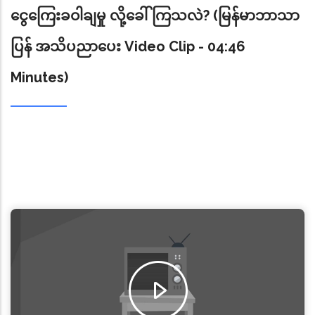
နှင့် ငွေကြေးခဝါချမှုနှင့် အကြမ်းဖက်မှုကိုငွေကြေးထောက်ပံ့မှု
ငွေကြေးခဝါချမှု လို့ခေါ်ကြသလဲ? (မြန်မာဘာသာ
ဆိုင်ရာ ဆုံးရှုံးနိုင်ခြေ (ML/TF Risk) များကိုနားလည်ပြီး
ပြန် အသိပညာပေး Video Clip - 04:46
ဖော်ထုတ်နိုင်ခဲ့ခြင်း၊ အကြမ်းဖက်မှု တိုက်ဖျက်ရေးဥပဒေအား
ပြင်ဆင်ခြင်း၊ ယုံမှတ်အပ်နှံမှုဥပဒေအားပြင်ဆင်ခြင်း၊
Minutes)
သက်သေခံ ပစ္စည်းများစီမံရေး၊ ထိန်းသိမ်းရေးနှင့်စီမံခန့်ခွဲရေး
ဥပဒေအား အသစ်ပြင်ဆင်ပြဋ္ဌာန်းခြင်းတို့ အပါ အဝင် သိသာ
ထင်ရှားသော တိုးတက်မှုများဆောင်ရွက်ခဲ့ခြင်းကြောင့် FATF မှ
အသိအမှတ်ပြု၍ ၂၀၂၅ ခုနှစ်၊ အောက်တိုဘာလတွင် ပြင်သစ်
နိုင်ငံ၊ ပါရီမြို့၌ ကျင်းပခဲ့သည့် FATF မျက်နှာစုံညီ
အစည်းအဝေးအပြီး ထုတ်ပြန်ချက် (Statement) တွင်
မြန်မာနိုင်ငံသည် လိုက်နာအကောင် အထည်ဖော်ဆောင်ရွက်ရန်
အကြံပြုချက် ယခင် (၈) ချက်ရှိရာမှ (၄) ချက်သာ ကျန်ရှိခဲ့ပြီး
အလေးထား စိစစ်မှုများတိုးမြှင့်ဆောင်ရွက်ရန် (Enhanced Due
Diligence)စာရင်းတွင်သာ ဆက်လက်ထားရှိခဲ့ပါသည်။
မြန်မာနိုင်ငံအနေဖြင့် ဆက်လက်အကောင်အထည်ဖော်ရန် ကျန်
ရှိနေသေးသည့် အချက် (၄)ချက်ကိုလည်း သက်ဆိုင်ရာ
ဝန်ကြီးဌာနများက Timeline များချမှတ်ပြီး အထူးအလေးထား
ဆောင်ရွက်နိုင်ရန် ပေါင်းစပ်ညှိနှိုင်း၍ အားသွန်ခွန်စိုက် ထိထိ