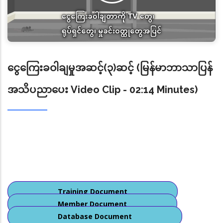
ရောက်‌ရောက် ဆောင်ရွက်လျက်ရှိ ပါသည်။
၇။ Basel Institute on Governance က ထုတ်ပြန်သည့်
Basel AML Index 2025 အရ နိုင်ငံနှင့် ဒေသပေါင်း ၁၇၇ နိုင်ငံ
အနက် လာအိုအား အမှတ်စဉ် ၇ တွင်လည်းကောင်း၊ ဗီယက်နမ်
နိုင်ငံအား အမှတ်စဉ် ၁၉ တွင်လည်းကောင်း၊ နီပေါနိုင်ငံအား
ငွေကြေးခဝါချမှုအဆင့်(၃)ဆင့် (မြန်မာဘာသာပြန်
အမှတ်စဉ် ၄၉ တွင်လည်းကောင်း ဖော်ပြထား သော်လည်း ကိုရီး
ယားဒီမိုကရက်တစ်ပြည်သူ့သမ္မတနိုင်ငံနှင့် အီရန်နိုင်ငံတို့ ပါဝင်
အသိပညာပေး Video Clip - 02:14 Minutes)
ခြင်း မရှိသည်ကို တွေ့ရှိရပါသည်။ ၎င်းအပြင် FATF ကဲ့သို့ခိုင်မာ
သည့် နိုင်ငံတကာလိုက်နာဆောင်ရွက်ရန် လိုအပ်သော စံနှုန်း
သတ်မှတ်ချက်များနှင့် Methodology များချမှတ်ပြီးအကဲဖြတ်
ဆောင်ရွက်ခဲ့ခြင်း မရှိကြောင်း တွေ့ရှိရပါသည်။
၈။ သို့ပါ၍ Basel Institute on Governance က Basel AML
Index 2025 ထုတ်ပြန်ချက်သည် ကမ္ဘာပေါ်ရှိ နိုင်ငံနှင့် ဒေသများ
အားလုံးပေါ် လွှမ်းခြုံခြင်း မရှိသည့်အပြင် နိုင်ငံနှင့် ဒေသများ
အားလုံးပါဝင်ခြင်း မရှိသည်ကိုလည်း တွေ့ရှိရကြောင်းနှင့်
Training Document
FATF, APG တို့ကဲ့သို့ ငွေကြေး ခဝါချမှုတိုက်ဖျက်ရေးကို
Member Document
ရှေ့တန်းမှ စံနှုန်းချမှတ်လေ့လာသုံးသပ်နေသည့် အဖွဲ့အစည်း
Database Document
များ၏ အကဲဖြတ်ချက်များကို အခြေမခံဘဲ နိုင်ငံရေးနှင့်