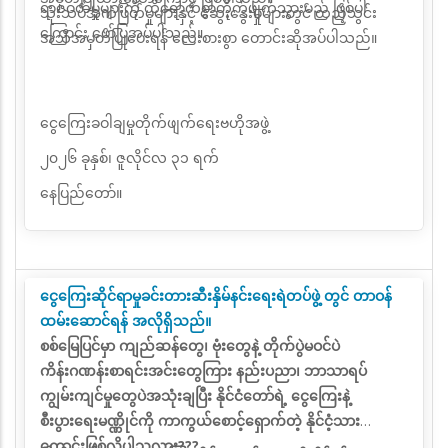
ရာဇဝတ်မှုများကို ထိရောက်စွာတိုက်ဖျက်သွားမည် ဖြစ်ပါ
သုံးသပ်အကဲဖြတ်မှုများနှင့် ဆွေးနွေးမှုများတွင် ထည့်သွင်း
ကြောင်း ဖော်ပြအပ်ပါသည်။
အသိအမှတ်ပြုပေးရန်
လေးစားစွာ
တောင်းဆိုအပ်ပါသည်။
ငွေကြေးခဝါချမှုတိုက်ဖျက်ရေးဗဟိုအဖွဲ့
၂၀၂၆ ခုနှစ်၊ ဇူလိုင်လ ၃၁ ရက်
နေပြည်တော်။
ငွေကြေးဆိုင်ရာမှုခင်းတားဆီးနှိမ်နင်းရေးရဲတပ်ဖွဲ့ တွင် တာဝန်
ထမ်းဆောင်ရန် အလိုရှိသည်။
စစ်မြေပြင်မှာ ကျည်ဆန်တွေ၊ ဗုံးတွေနဲ့ တိုက်ပွဲမဝင်ပဲ
ကိန်းဂဏန်းစာရင်းအင်းတွေကြား နည်းပညာ၊ ဘာသာရပ်
ကျွမ်းကျင်မှုတွေပဲအသုံးချပြီး နိုင်ငံတော်ရဲ့ ငွေကြေးနဲ့
စီးပွားရေးမဏ္ဏိုင်ကို ကာကွယ်စောင့်ရှောက်တဲ့ နိုင်ငံ့သား
ကောင်းဖြစ်လိုပါသလား???