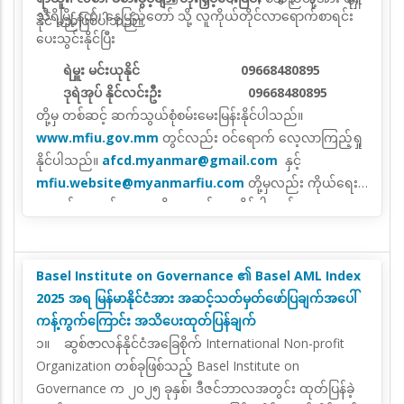
သီရိမြို့နယ်၊ နေပြည်တော် သို့ လူကိုယ်တိုင်လာရောက်စာရင်း
နိုင် မည်ဖြစ်ပါသည်။
ပေးသွင်းနိုင်ပြီး
ရဲမှူး မင်းယုနိုင် 09668480895
ဒုရဲအုပ် နိုင်လင်းဦး 09668480895
တို့မှ တစ်ဆင့် ဆက်သွယ်စုံစမ်းမေးမြန်းနိုင်ပါသည်။
www.mfiu.gov.mm
တွင်လည်း ဝင်ရောက် လေ့လာကြည့်ရှု
နိုင်ပါသည်။
afcd.myanmar@gmail.com
နှင့်
mfiu.website@myanmarfiu.com
တို့မှလည်း ကိုယ်ရေး
အချက်အလက်များပေးပို့လျှောက်ထားနိုင်ပါသည်။
Basel Institute on Governance ၏ Basel AML Index
2025 အရ မြန်မာနိုင်ငံအား အဆင့်သတ်မှတ်ဖော်ပြချက်အပေါ်
ကန့်ကွက်ကြောင်း အသိပေးထုတ်ပြန်ချက်
၁။ ဆွစ်ဇာလန်နိုင်ငံအခြေစိုက် International Non-profit
Organization တစ်ခုဖြစ်သည့် Basel Institute on
Governance က ၂၀၂၅ ခုနှစ်၊ ဒီဇင်ဘာလအတွင်း ထုတ်ပြန်ခဲ့