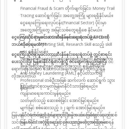
Financial Fraud & Scam တိုက်ဖျက်ခြင်း၊ Money Trail
Tracing ဆောင်ရွက်ခြင်း အတွေ့အကြုံ များရရှိနိုင်မယ်။
ငွေရေးကြေးရေးလုပ်ငန်း(Financial Sector) ပိုင်းမှာ
အတွေ့အကြုံတွေ အမြင်သစ်တွေရရှိစေ နိုင်မယ်။
ငွေကြေးဆိုင်ရာမှုခင်းတားဆီးနှိမ်နင်းရေးရဲတပ်ဖွဲ့ AFCD ကို
AML & Financial Crime Investigation Skill ၊ Data
ဘယ်လိုဝင်ရမလဲ???
Analysis,
Reporting Skill, Research Skill စသည့် skill
များ ရရှိနိုင်မယ်။
ငွေကြေးဆိုင်ရာမှုခင်းတားဆီးနှိမ်နင်းရေးရဲတပ်ဖွဲ့ တွင်စာရင်း
ဘဏ်နှင့် ငွေရေးကြေးရေးအဖွဲ့အစည်းများ၊ နိုင်ငံတကာ
ပေးသွင်းပြီး မြန်မာနိုင်ငံရဲတပ်ဖွဲ့သို့
ဝင်ရောက်ရမည်ဖြစ်ပြီး
ဝင်
အဖွဲ့ အစည်းများနှင့် အဆက်အသွယ် ရရှိ နိုင်မယ်။
ရောက်ရန်အတွက် အောက်ပါအချက်များနှင့် ကိုက်ညီရန်
Anti-Money Laundering (AML) နှင့်ပတ်သက်၍
လိုအပ်ပါတယ်
Professional တစ်ဦးအဖြစ် ဆက်လက် ဆောင်ရွက် သွား
ပြည်ထောင်စုသမ္မတမြန်မာနိုင်ငံသားဖြစ်ရမည်။
နိုင်မယ်။
ကျန်းမာရေးကောင်းမွန်ရမည်။
သတ်မှတ်သည့် ဆေးစစ်ခြင်း အောင်မြင်ရမည်။
မျက်မြင် စစ်ဆေးသည့် ၁၂ ချက် အောင်မြင်ရမည်။
မြန်မာနိုင်ငံရဲတပ်ဖွဲ့သို့ ဝင်ရောက်ပြီးပါက အခြေခံရဲတပ်သားသစ်
နယ်ဘက်တရားရုံးများတွင် အမှုအခင်း ကင်းရှင်းရမည်။
သင်တန်း ၆ လ ၊ လုံခြုံရေးနှင့် စစ် ပညာအတွေ့အကြုံရစေရန်
မြန်မာနိုင်ငံအတွင်းမည်သည့်ဒေသ၌မဆိုတာဝန်ထမ်း