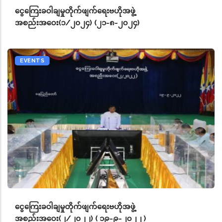
ငွေကြေးခဝါချမှုတိုက်ဖျက်ရေးဗဟိုအဖွဲ့
အစည်းအဝေး(၁/၂၀၂၄) (၂၁-၈-၂၀၂၄)
EVENTS
ငွေကြေးခဝါချမှုတိုက်ဖျက်ရေးဗဟိုအဖွဲ့
အစည်းအဝေး(၂/၂၀၂၂) ( ၁၉-၉-၂၀၂၂ )