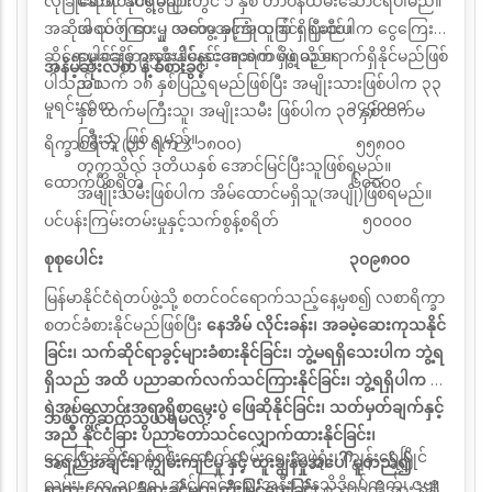
လုံခြုံရေးရဲတပ်ဖွဲ့ခွဲများတွင် ၁ နှစ် တာဝန်ထမ်းဆောင်ရပါမည်။
ဆောင် နိုင်ရမည်။
အဆိုပါ သင်ကြားမှု အတွေ့အကြုံယူခြင်း ပြီးစီးပါက ငွေကြေး
အရပ် ၅ ပေ ၂ လက်မ နှင့်အထက် ရှိရမည်။
ဆိုင်ရာမှုခင်းတားဆီးနှိမ်နင်းရေးရဲတပ်ဖွဲ့ သို့ ရောက်ရှိနိုင်မည်ဖြစ်
ပေါင်ချိန် ၉၅ ပေါင် နှင့်အထက် ရှိရမည်။
အနိမ့်ဆုံးလစာ နဲ့ ခံစားခွင့်
ပါသည်။
အသက် ၁၈ နှစ်ပြည့်ရမည်ဖြစ်ပြီး အမျိုးသားဖြစ်ပါက ၃၃
မူရင်းလစာ ၁၄၄၀၀၀
နှစ် ထက်မကြီးသူ၊ အမျိုးသမီး ဖြစ်ပါက ၃၀ နှစ်ထက်မ
ကြီးသူ ဖြစ် ရမည်။
ရိက္ခာစရိတ် (၃၁ ရက် X ၁၈၀၀) ၅၅၈၀၀
တက္ကသိုလ် ဒုတိယနှစ် အောင်မြင်ပြီးသူဖြစ်ရမည်။
ထောက်ပံ့စရိတ် ၆၀၀၀၀
အမျိုးသမီးဖြစ်ပါက အိမ်ထောင်မရှိသူ(အပျို)ဖြစ်ရမည်။
ပင်ပန်းကြမ်းတမ်းမှုနှင့်သက်စွန့်စရိတ် ၅၀၀၀၀
စုစုပေါင်း ၃၀၉၈၀၀
မြန်မာနိုင်ငံရဲတပ်ဖွဲ့သို့ စတင်ဝင်ရောက်သည့်နေ့မှစ၍ လစာရိက္ခာ
စတင်ခံစားနိုင်မည်ဖြစ်ပြီး
နေအိမ်
လိုင်းခန်း၊ အခမဲ့ဆေးကုသနိုင်
ခြင်း၊ သက်ဆိုင်ရာခွင့်များခံစားနိုင်ခြင်း၊ ဘွဲ့မရရှိသေးပါက ဘွဲ့ရ
ရှိသည်
အထိ
ပညာဆက်လက်သင်ကြားနိုင်ခြင်း၊ ဘွဲ့ရရှိပါက ဒု
ရဲအုပ်လောင်းအရာရှိစာမေးပွဲ ဖြေဆိုနိုင်ခြင်း၊
သတ်မှတ်ချက်နှင့်
ဘယ်ကိုဆက်သွယ်ရမလဲ?
အညီ နိုင်ငံခြား ပညာတော်သင်လျှောက်ထားနိုင်ခြင်း၊
ငွေကြေးဆိုင်ရာစုံစမ်းထောက်လှမ်းရေးအဖွဲ့ရုံး၊ ကျွန်းရွှေမြိုင်
အရည်အချင်း၊ ကျွမ်းကျင်မှု နှင့် ထူးချွန်မှုအပေါ် မူတည်၍
လမ်း၊ ဧက ၁၀၀၀ ၊ အင်ကြင်းဈေးအနီး၊ ဓနသိဒ္ဓိရပ်ကွက်၊ ဇဗ္ဗူ
ရာထူး၊ လစာ၊ ခံစားခွင့်များ တိုးမြှင့်ပေးခြင်း
စသည်တို့အား ရရှိ