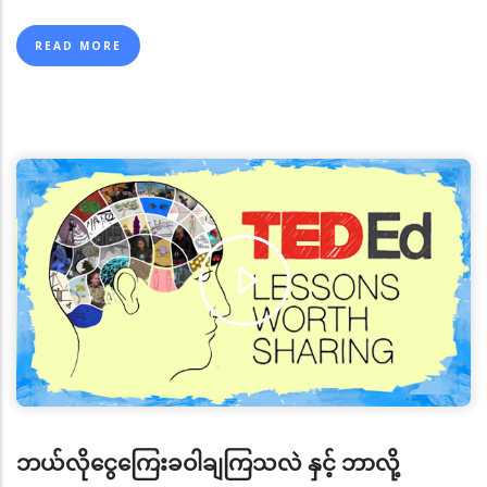
စာမျက်နှာ
page
page
ခုနှစ်၊ အောက်တိုဘာလတွင် အလေးထားစိစစ်မှုများပြုလုပ်ရန်
နှင့် တိုးမြှင့်အရေးယူ ဆောင်ရွက်မှုမပြုလုပ်ရန် တောင်းဆိုခြင်းခံ
READ MORE
ရသည့်နိုင်ငံနှင့် ဒေသများ (enhanced due diligence (EDD) –
and not countermeasures ) စာရင်းသို့ ပြောင်းလဲထည့်သွင်း
ခြင်းခံခဲ့ရ ပါသည်။ မြန်မာနိုင်ငံသည် မြောက်ကိုရီးယားနှင့် အီရန်
နိုင်ငံတို့ကဲ့သို့ Countermeasure (Black List) စာရင်းတွင် ပါဝင်
ခြင်းမဟုတ်ဘဲ EDD ကိုပိုမိုဆောင်ရွက်ရန်သာ စာရင်းတွင်
ထည့်သွင်းခံခဲ့ရပါသည်။
၅။ ထို့နောက် မြန်မာနိုင်ငံအနေဖြင့် အကောင်အထည်ဖော်
ဆောင်ရွက်ရန် ကျန်ရှိသည့် အစီအမံ (Action Plan) များအား
သတ်မှတ်ကာလအတွင်း ပြီးစီးစေရန် အာရှပစိဖိတ်ပူးတွဲအဖွဲ့
(Asia Pacific Joint Group - APJG) သို့ (၄) လတစ်ကြိမ်
တိုးတက်မှုအစီရင်ခံစာများရေးသား ပေးပို့တင်ပြခြင်း၊
မျက်နှာချင်းဆိုင်အစည်းအဝေးများသို့ တက်ရောက်ရှင်းလင်း
ဆွေးနွေးခြင်းနှင့် FATF မျက်နှာစုံညီအစည်းအဝေးများ
တက်ရောက်ခြင်းတို့အား စဉ်ဆက်မပြတ် ဆောင်ရွက်ခဲ့ ပါသည်။
၆။ ယင်းကဲ့သို့ မြန်မာနိုင်ငံအနေဖြင့် FATF ၏ အကြံပြုချက်
ဘယ်လိုငွေကြေးခဝါချကြသလဲ နှင့် ဘာလို့
များအပေါ် လိုက်နာအကောင် အထည်ဖော်ဆောင်ရွက်ချက်များ