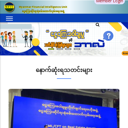
Member Login
အဓိက
Myanmar Financial Intelligence Unit
အကြောင်းအရာ
ငွေကြေးဆိုင်ရာစုံစမ်းထောက်လှမ်းရေးအဖွဲ့
သို့
သွား
မည်
Rea
နောက်ဆုံးရသတင်းများ