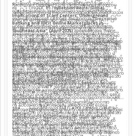
ရင်းနှီးမှုကို အခြေခံ၍ သက်ဆိုင်ရာနိုင်ငံများသို့ ပြန်လည်
Pacific Joint Group(APJG)
သို့ (၁၇)ကြိမ်မြောက်
တိုးတက်မှု
၈။
UNODC
၏
"Inflection Point: Global
လွှဲပြောင်းပေးခြင်း၊ အွန်လိုင်းလိမ်လည်မှုဌာနများ ထပ်မံမ
အစီရင်ခံစာ(
Progress Report)
အား တင်သွင်းခဲ့ပြီးဖြစ်ပါသည်။
Implications of Scam Centers, Underground
တည်ဆောက်နိုင်ရေး ၎င်းတို့၏ အဆောက်အဦအရင်းအမြစ်
APJG
၏ မျက်နှာချင်းဆိုင်
အစည်းအဝေးများနှင့်
FATF
Banking and Illicit Online Marketplaces in
များနှင့် အီလက်ထရောနစ်
ပစ္စည်းများအား ဖျက်ဆီးခြင်း၊
မျက်နှာစုံညီအစည်းအဝေးများတွင် တက်ကြွစွာပါဝင်ခဲ့ကာ
Southeast Asia" (April 2025)
အစီရင်ခံစာအရ
online
အိမ်နီးချင်းနိုင်ငံများ၊ နိုင်ငံတကာမိတ်ဖက်များနှင့် ပူးပေါင်း
Action Plan
အချက် ၁၅ ချက် အနက် ၁၃ ချက်ကို အောင်မြင်
scam
ကွန်ရက်များသည် အရှေ့တောင်အာရှဒေသအတွင်း
ဆောင်ရွက်ခြင်းကို တက်ကြွစွာ
၉။
နိဂုံးချုပ်အနေဖြင့် မြန်မာနိုင်ငံသည် ငွေကြေးခဝါချမှု၊
ကျယ်ကျယ်ပြန့်ပြန့်
ဆောင်
ရွက်
စွာ ပြီးစီးခဲ့ပြီး အချက် ၂ ချက်သာ ဆက်လက်
ဆောင်ရွက်ရန်
အုပ်ချုပ်ရေး အားနည်းသောနယ်မြေများကို အခွင့်ကောင်းယူ၍
နိုင်ခဲ့ပြီး
အကြမ်းဖက်မှုကို ငွေကြေး
နိုင်ငံပိုင်သတင်းစာများမှ တစ်ဆင့် အသိပေးလျက်ရှိ
ထောက်ပံ့မှု၊ လူအများအပြား
ကျန်ရှိပါသည်။ အထက်ဖော်ပြပါတိုးတက်မှုများအပေါ်
ဖြန့်ကျက်လှုပ်ရှားလာခဲ့ကြောင်း၊ ယင်းလုပ်ငန်း
များသည် မဲ
သကဲ့သို့ နိုင်ငံတကာ
သေကြေစေသောလက်နက်များပြန့်ပွားမှုအပေါ် ငွေကြေး
အစည်းအဝေးများတွင် တင်ပြဆွေးနွေး
မြန်မာနိုင်ငံ၏ အဆင့်မြင့် အစိုးရ
တာဝန်ရှိသူများက ကျန်ရှိသည့်
ခေါင်ဒေသတစ်ဝှမ်းသာမက အာဖရိက၊ တောင်အမေရိက၊ ပစိ
ခြင်းများ ဆောင်ရွက်
ထောက်ပံ့မှု၊
အွန်လိုင်းလိမ်လည်မှုများနှင့် ဆိုက်ဘာအသုံးပြု၍
လျက်ရှိပါသည်
။
Action Plan
အချက်များကို ပြီးမြောက်စေရန် ခိုင်မာသော
ဖိတ်နှင့် အရှေ့အလယ်ပိုင်း
ဒေသများအထိ တိုးချဲ့ဖြစ်ပွားလျက်
ကျူးလွန်သော လိမ်လည်မှုများကို တိုက်ဖျက်ရန်
မပြောင်းလဲ
နိုင်ငံရေးကတိကဝတ်နှင့်ဆုံးဖြတ်ချက်ကို ဆက်လက်ပြသလျက်
၁၀။ ထို့အပြင် နယ်စပ်ဖြတ်ကျော် ဖွဲ့စည်းထားသော
ရှိကြောင်းဖော်ပြထားပါသည်။ မြန်မာနိုင်ငံတွင် ဖြစ်ပေါ်နေသော
သော ကတိကဝတ်ကို ထပ်လောင်းအတည်ပြုပါသည်။
ရှိကြောင်းတွေ့ရှိနိုင်မည်ဖြစ်ပါသည်။
ရာဇဝတ်ဂိုဏ်းများကြောင့် ထိခိုက်ခံစား
နေရသော နိုင်ငံများ
အွန်လိုင်းလိမ်လည်မှုများသည်လည်း ဖြန့်ကျက်လှုပ်ရှားလာ
မြန်မာနိုင်ငံသည်
FATF
အကြံပြုချက်များ၊ နိုင်ငံတကာစံနှုန်း
အားလုံးအတွက် နည်းပညာအကူအညီ၊ သတင်းအချက်အလက်
သည့်
online scam
ကွန်ရက်များ၏ အစိတ်အပိုင်းများ
များနှင့်အညီ ဥပဒေမူဘောင်ကို ဆက်လက်အားကောင်း
စေပြီး
ဖလှယ်ရေးနှင့်
စွမ်းဆောင်ရည်မြှင့်တင်ရေးအထောက်အပံ့များ
ဖြစ်ကြောင်း တွေ့ရှိရပါသည်။
လုပ်ငန်းဆောင်ရွက်မှုဆိုင်ရာစွမ်းရည်များကိုမြှင့်တင်ကာ
ကို နိုင်ငံတကာအသိုက်အဝန်းမှ ဆက်လက်ပံ့ပိုး ပေးရန်
၁၁။ မြန်မာနိုင်ငံသည်
FATF
၊
APG
၊
Egmont Group
နှင့်
နိုင်ငံတကာပူးပေါင်းဆောင်ရွက်မှုကို
ပိုမိုနက်ရှိုင်းစွာ တိုးမြှင့်သွား
မြန်မာနိုင်ငံက တိုက်တွန်းအပ်ပါသည်။ အဘယ်ကြောင့်ဆိုသော်
အခြားနိုင်ငံတကာမိတ်ဖက်များနှင့်
ဆက်လက်ပူးပေါင်း
မည်ဖြစ်ပါသည်။ မြန်မာနိုင်ငံအနေဖြင့် မိမိ၏ ဆက်လက်
မည်သည့်နိုင်ငံ တစ်နိုင်ငံ
တည်းကမျှ ဤစိန်ခေါ်မှုများကို ထိ
ဆောင်ရွက်လျက် နိုင်ငံတကာဘဏ္ဍာရေးစနစ်၏ ယုံကြည်
ကြိုးပမ်း
ဆောင်ရွက်မှုများ၊ ရရှိခဲ့သည့်တိုးတက်မှုများနှင့်
ရောက်စွာကိုင်တွယ်ဖြေရှင်းနိုင်မည် မဟုတ်ကြောင်းကို
အသိ
စိတ်ချရမှုကို
ထိန်းသိမ်းကာ နယ်စပ်ဖြတ်ကျော်ဘဏ္ဍာရေး
အခိုင်အမာပြသခဲ့သည့်နိုင်ငံရေးကတိကဝတ်များကို
အနာဂတ်
အမှတ်
ပြုထားသောကြောင့် ဖြစ်ပါသည်။