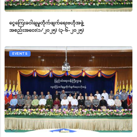
ငွေကြေးခဝါချမှုတိုက်ဖျက်ရေးဗဟိုအဖွဲ့
အစည်းအဝေး(၁/၂၀၂၅) (၃-၆-၂၀၂၅)
EVENTS