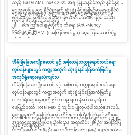
သည့် Basel AML Index 2025 အရ မြန်မာနိုင်ငံသည် နိုင်ငံနှင့်
ဒေသပေါင်း ၁၇၇ နိုင်ငံအနက် ဆုံးရှုံး နိုင်ခြေမြင့်မားသောနိုင်ငံ
ငွေကြေးခဝါချမှုနှင့် အကြမ်းဖက်မှုကို ငွေကြေးထောက်ပံ့မှု
စာရင်းတွင် နံပါတ် ၁ နိုင်ငံအဖြစ် သတ်မှတ်ဖော်ပြခဲ့ပါသည်။
တိုက်ဖျက်ရေးလုပ်ငန်းအဖွဲ့
၂။ ငွေကြေးခဝါချမှုတိုက်ဖျက်ရေး (Anti-Money
၁၁-၁၂-၂၀၂၅
Laundering - AML)၊ အကြမ်းဖက်မှုကို ငွေကြေးထောက်ပံ့မှု
တိုက်ဖျက်ရေး(Countering the Financing of Terrorism -
CFT) လူအများ အပြားသေကျေစေသည့် လက်နက်များပြန့်ပွား
ရေးကို ငွေကြေးထောက်ပံ့မှုတိုက်ဖျက်ရေး (Countering the
အိမ်ခြံမြေအကျိုးဆောင် နှင့် အဖိုးတန်သတ္တုရောင်းဝယ်ရေး
Proliferation of Financing of Weapon of Mass
လုပ်ငန်းများတွင် ကဏ္ဍအလိုက် ဆုံးရှုံးနိုင်ခြေအကဲဖြတ်မှု
Destruction - CPF) လုပ်ငန်းများကို ကမ္ဘာလုံးဆိုင်ရာ ဦးဆောင်
အလုပ်ရုံဆွေးနွေးပွဲကျင်းပ
အဖွဲ့အစည်းအနေဖြင့် ဆောင်ရွက်လျက်ရှိသည့် အဖွဲ့အစည်းမှာ
အိမ်ခြံမြေအကျိုးဆောင် နှင့် အဖိုးတန်သတ္တုရောင်းဝယ်ရေး
စက်မှုထိပ်သီး ၇ နိုင်ငံ အပါအဝင် နိုင်ငံနှင့် အဖွဲ့အစည်းပေါင်း
လုပ်ငန်းများတွင် ကဏ္ဍအလိုက် ဆုံးရှုံးနိုင်ခြေအကဲဖြတ်မှု
၄၀ တို့မှ ဝန်ကြီး များဖြင့် ဖွဲ့စည်းထားသည့် ငွေကြေးဆိုင်ရာ
အလုပ်ရုံဆွေးနွေးပွဲကို ဇွန်လ ၁၉ ရက် နံနက် ၈ နာရီက
အရေးယူဆောင်ရွက်ရေးအဖွဲ့ (Financial Action Task Force -
နေပြည်တော် Hotel Max ၌ ကျင်းပပြုလုပ်ခဲ့ပါသည်။ အလုပ်ရုံ
FATF) ဖြစ်ပါသည်။
ဆွေးနွေးပွဲသို့ နေပြည်တော် တိုင်းဒေသကြီး/ပြည်နယ် ကိုးခုမှ
၃။ FATF နှင့် FATF ကဲ့သို့ ပုံစံတူဖွဲ့စည်းထားသည့် ဒေသ
Credit from မြန်မာ့အလင်းသတင်းစာ , ဇွန်လ ၂၁ ရက် ၂၀၂၃
အထွေထွေအုပ်ချုပ်ရေးဦးစီးဌာန အရာထမ်း ၂၆ ဦး၊ အိမ်ခြံမြေ
တွင်းအဖွဲ့အစည်းများမှ အဖွဲ့ဝင် နိုင်ငံများသည် FATF မှထုတ်
ခုနှစ် , စာမျက်နှာ ၂
အကျိုးဆောင် ၁၄၅ ဦး နှင့် အဖိုးတန်သတ္တု (ရွှေ) ရောင်းဝယ်သူ
ပြန်ထားသည့် Methodology ပါ စံနှုန်းသတ်မှတ်ချက်များအား