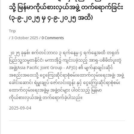
သို့ မြန်မာကိုယ်စားလှယ်အဖွဲ့ တက်ရောက်ခြင်း
(၃-၉-၂၀၂၅ မှ ၄-၉-၂၀၂၅ အထိ)
Trip
/
3 October 2025
/
0 Comments
၂၀၂၅ ခုနှစ်၊ စက်တင်ဘာလ ၃ ရက်နေ့မှ ၄ ရက်‌နေ့အထိ တရုတ်
ပြည်သူ့သမ္မတနိုင်ငံ၊ မကာအို၌ ကျင်းပခဲ့သည့် အာရှ-ပစိဖိတ်ပူးတွဲ
အဖွဲ့(Asia Pacific Joint Group - APJG) ၏ မျက်နှာချင်းဆိုင်
အစည်းအဝေးသို့ ငွေကြေးဆိုင်ရာစုံစမ်းထောက်လှမ်းရေးအဖွဲ့၊ အဖွဲ့
ခေါင်းဆောင်၊ ရဲမှူးချုပ် ဇော်လင်းထွန်း နှင့် ငွေကြေးဆိုင်ရာစုံစမ်း
ထောက်လှမ်းရေးအဖွဲ့မှ အဖွဲ့ဝင်များ ပါဝင်သည့် မြန်မာ
ကိုယ်စားလှယ်အဖွဲ့ တက်ရောက်ခဲ့ပါသည်။
2025-09-04