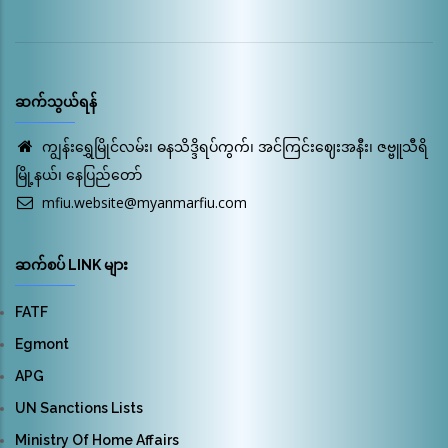
ဆက်သွယ်ရန်
ကျွန်းရွှေမြိုင်လမ်း၊ ဓနသိဒ္ဒိရပ်ကွက်၊ အင်ကြင်းဈေးအနီး၊ ဇဗ္ဗူသီရိ
မြို့နယ်၊ နေပြည်တော်
mfiu.website@myanmarfiu.com
ဆက်စပ် LINK များ
FATF
Egmont
APG
UN Sanctions Lists
Ministry Of Home Affairs