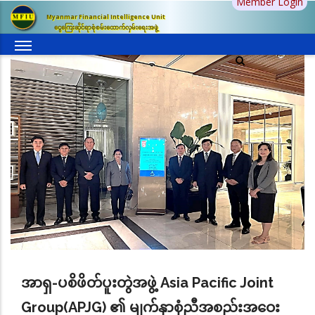
Member Login
အဓိက
Myanmar Financial Intelligence Unit
အကြောင်းအရာ
ငွေကြေးဆိုင်ရာစုံစမ်းထောက်လှမ်းရေးအဖွဲ့
သို့
သွား
မည်
အာရှ-ပစိဖိတ်ပူးတွဲအဖွဲ့ Asia Pacific Joint
Group(APJG) ၏ မျက်နှာစုံညီအစည်းအဝေး