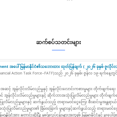
ဆက်စပ်သတင်းများ
ent အပေါ် မြန်မာနိုင်ငံ၏သဘောထား ထုတ်ပြန်ချက် ( ၂၀၂၆ ခုနှစ် ဇူလိုင်
nancial Action Task Force–FATF)
သည်
၂၀၂၆ ခုနှစ်၊ ဇွန်လ ၁၉ ရက်နေ့တွင် မ
်ငံအဆင့် အွန်လိုင်းလိမ်လည်မှုနှင့် အွန်လိုင်းလောင်းကစားမှုများ တိုက်ဖျက်ရ
် အွန်လိုင်းလိမ်လည်မှုများနှင့်
ဆိုက်ဘာအသုံးပြုလိမ်လည်မှုများ တိုက်ဖျက်ရ
သုံးပြုလိမ်လည်မှုများနှင့် ဆက်နွှယ်သည့် တရားမဝင်ငွေကြေး စီးဆင်းမှုအန္တရာယ
ာအသုံးပြုလိမ်လည်မှုများ၏ ခြိမ်းခြောက် မှုများနှင့်ဆက်နွှယ်သည့် တရားမဝင
ာနိုင်ငံအား တောင်းဆိုပြီး
ယင်းလုပ်ငန်းများအတွက် မြန်မာနိုင်ငံနှင့် ပူးပေ