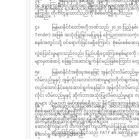
၃။
မြန်မာနိုင်ငံအနေဖြင့် အွန်လိုင်းလိမ်လည်မ
ဝင် ငွေကြေးစီးဆင်းမှုဆိုင်ရာ ခြိမ်းခြောက်မှုများအား တ
ကိုထိခိုက်စေပြီး ဒေသတွင်းလုံခြုံရေးကို ခြိမ်းခြောက်သကဲ့သိ
ကြောင်း တိုက်
တွန်းထားသည်ကို စိစစ်တွေ့ရှိရပါသည်။
ပါသည်။
၄။
မြန်မာနိုင်ငံတော်ဗဟိုဘဏ်သည် ၂၀၂၀ ပြည့်နှစ်
Tender)
အဖြစ် အသုံးပြုခြင်းမပြုရန် ကြေညာထားသကဲ့သို
စနစ်အတွင်းသို့
ဝင်ရောက်ခြင်းမရှိကြောင်း စုံစမ်းစစ်ဆ
လွှဲပြောင်းမှုများသည်လည်း ပြည်ပရှိငွေကြေးစနစ်များကို
များမှတစ်ဆင့် ဖြေရှင်းဆောင်ရွက်နိုင်မည်ဖြစ်ကြောင်း တွ
၅။
မြန်မာနိုင်ငံ
အစိုးရ
အနေဖြင့်
အွန်လိုင်းလိမ်လည်မှုန
လိမ်လည်မှုနှင့် အွန်လိုင်းလောင်းကစားမှုများတိုက်ဖျက်ရ
တည်ထောင်နိုင်ရေးဆောင်ရွက်နေခြင်း၊
အွန်လိုင်းလိမ်လ
လိုင်း လိမ်လည်မှုနှင့် ဆိုက်ဘာအသုံးပြုလိမ်လည်မှုများ ကျ
သူများ သို့မဟုတ်
ဖော်ထုတ်ရရှိသည့် နိုင်ငံခြားသားနစ်နာသူမ
၆။
စွမ်းဆောင်ရည်မြှင့်တင်ရေးနှင့် သတင်းအချ
စိစစ် ဆောင်ရွက်ပြီးနောက် လူသားချင်းစာနာထောက်ထားမှုနှင့်
ပူးပေါင်းဆောင်ရွက်မှုများ၊ လေ့ကျင့်ရေးအစီအစဉ်များ၊
ထပ်မံမတည်ဆောက်နိုင်ရေး ၎င်းတို့၏ အဆောက်အဦအရင်
ဆက်မပြတ် ဆောင်ရွက်လျက်ရှိပါသည်။
ဆောင်ရွက်ခြင်းကို တက်ကြွစွာ
ကျယ်ကျယ်ပြန့်ပြန့်
ဆောင
၇။ ထို့အပြင် မြန်မာနိုင်ငံသည်
FATF
၏ အကြံပြုချက
ဆောင်ရွက်
လျက်ရှိပါသည်
။