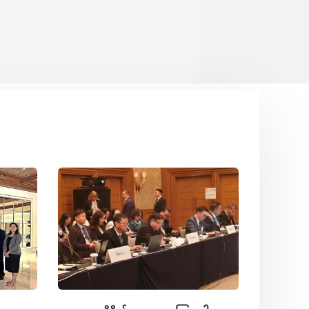
Read More
အသစ်ပြေ
Based 
System 
အခမ်းအန
(၁၃-၈-၂
System 
မည့်အစီ