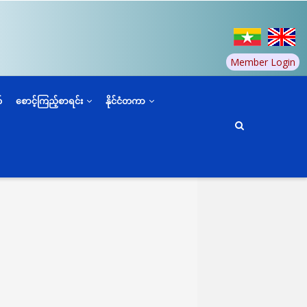
Member Login
်
စောင့်ကြည့်စာရင်း
နိုင်ငံတကာ