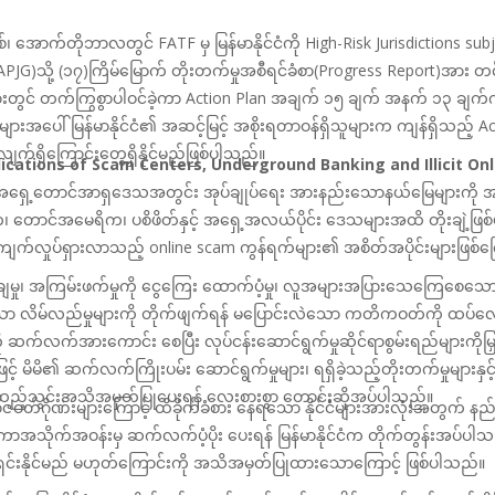
ှစ်၊ အောက်တိုဘာလတွင်
FATF
မှ မြန်မာနိုင်ငံကို
High-Risk Jurisdictions subj
(APJG)
သို့ (၁၇)ကြိမ်မြောက်
တိုးတက်မှုအစီရင်ခံစာ(
Progress Report)
အား တင်
းတွင် တက်ကြွစွာပါဝင်ခဲ့ကာ
Action Plan
အချက် ၁၅ ချက် အနက် ၁၃ ချက်ကို
းအပေါ် မြန်မာနိုင်ငံ၏ အဆင့်မြင့် အစိုးရ
တာဝန်ရှိသူများက ကျန်ရှိသည့်
Ac
်ရှိကြောင်းတွေ့ရှိနိုင်မည်ဖြစ်ပါသည်။
plications of Scam Centers, Underground Banking and Illicit On
ရှေ့တောင်အာရှဒေသအတွင်း အုပ်ချုပ်ရေး အားနည်းသောနယ်မြေများကို အခွင့
တောင်အမေရိက၊ ပစိဖိတ်နှင့် အရှေ့အလယ်ပိုင်း
ဒေသများအထိ တိုးချဲ့ဖြစ်ပ
်ကျက်လှုပ်ရှားလာသည့်
online scam
ကွန်ရက်များ၏ အစိတ်အပိုင်းများဖြစ်က
ါချမှု၊ အကြမ်းဖက်မှုကို ငွေကြေး
ထောက်ပံ့မှု၊ လူအများအပြားသေကြေစေသောလက်
ော လိမ်လည်မှုများကို တိုက်ဖျက်ရန်
မပြောင်းလဲသော ကတိကဝတ်ကို ထပ်လော
ာင်ကို ဆက်လက်အားကောင်း
စေပြီး လုပ်ငန်းဆောင်ရွက်မှုဆိုင်ရာစွမ်းရည်များကိုမ
အနေဖြင့် မိမိ၏ ဆက်လက်ကြိုးပမ်း
ဆောင်ရွက်မှုများ၊ ရရှိခဲ့သည့်တိုးတက်မှုများ
် ထည့်သွင်းအသိအမှတ်ပြုပေးရန်
လေးစားစွာ
တောင်းဆိုအပ်ပါသည်။
တ်ဂိုဏ်းများကြောင့် ထိခိုက်ခံစား
နေရသော နိုင်ငံများအားလုံးအတွက်
ကာအသိုက်အဝန်းမှ ဆက်လက်ပံ့ပိုး ပေးရန် မြန်မာနိုင်ငံက တိုက်တွန်းအပ်ပါသည
င်းနိုင်မည် မဟုတ်ကြောင်းကို
အသိအမှတ်
ပြုထားသောကြောင့် ဖြစ်ပါသည်။