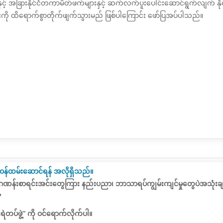
နှင့် အခြားနိုင်ငံတကာမိတ်ဖက်များနှင့်
ဆက်လက်ပူးပေါင်းဆောင်ရွက်လျက် နို
ကို ထိရောက်စွာတိုက်ဖျက်သွားမည် ဖြစ်ပါကြောင်း ဖော်ပြအပ်ပါသည်။
 တာဝန်ထမ်းဆောင်ရန် အလိုရှိသည်။
န်းဂဏန်းစာရင်းအင်းတွေကြား နည်းပညာ၊ ဘာသာရပ်ကျွမ်းကျင်မှုတွေပဲအသုံးချပြီး န
?
ရဲတပ်ဖွဲ့” ကို ဝင်ရောက်လိုက်ပါ။