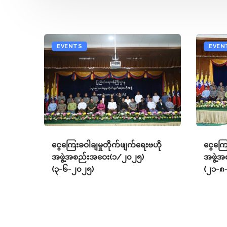
EVENTS
EVEN
ငွေကြေးခဝါချမှုတိုက်ဖျက်ရေးဗဟို
ငွေကြေ
အဖွဲ့အစည်းအဝေး(၁/၂၀၂၅)
အဖွဲ့
(၃-၆-၂၀၂၅)
(၂၁-၈