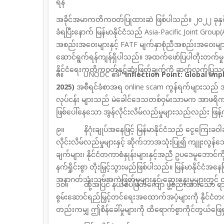
ရန်
အခိုင်အမာကတိကဝတ်ပြုထားဆဲ ဖြစ်ပါသည်။ ၂၀၂၂ ခုန
ခံရပြီးနောက် မြန်မာနိုင်ငံသည်
Asia-Pacific Joint Group
အစည်းအဝေးများနှင့်
FATF
မျက်နှာစုံညီအစည်းအဝေးမျာ
ဆောင်ရွက်ရန်ကျန်ရှိပါသည်။ အထက်ဖော်ပြပါတိုးတက်မှုမျာ
နိုင်ငံရေးကတိကဝတ်နှင့်ဆုံးဖြတ်ချက်ကို ဆက်လက်ပြသလျက
၈။
UNODC
၏
"Inflection Point: Global Im
2025)
အစီရင်ခံစာအရ
online scam
ကွန်ရက်များသည် အ
လုပ်ငန်း
များသည် မဲခေါင်ဒေသတစ်ဝှမ်းသာမက အာဖရိက၊ 
ဖြစ်ပေါ်နေသော
အွန်လိုင်းလိမ်လည်မှုများသည်လည်း ဖြန့
၉။
နိဂုံးချုပ်အနေဖြင့် မြန်မာနိုင်ငံသည် ငွေကြေးခဝ
လိုင်းလိမ်လည်မှုများနှင့် ဆိုက်ဘာအသုံးပြု၍ ကျူးလွန်သ
ချက်များ၊ နိုင်ငံတကာစံနှုန်းများနှင့်အညီ ဥပဒေမူဘေ
နက်ရှိုင်းစွာ တိုးမြှင့်သွားမည်ဖြစ်ပါသည်။ မြန်မာနိုင်ငံ
အနာဂတ်သုံးသပ်အကဲဖြတ်မှုများနှင့် ဆွေးနွေးမှုများတွင
၁၀။ ထို့အပြင် နယ်စပ်ဖြတ်ကျော် ဖွဲ့စည်းထားသော ရာဇဝ
စွမ်းဆောင်ရည်မြှင့်တင်ရေးအထောက်အပံ့များကို နိုင်ငံတ
တည်းကမျှ ဤစိန်ခေါ်မှုများကို ထိရောက်စွာကိုင်တွယ်ဖြေရှ