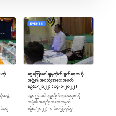
EVENTS
ဗဟို
ငွေကြေးခဝါချမှုတိုက်ဖျက်ရေးဗဟို
အဖွဲ့၏ အစည်းအဝေးအမှတ်
စဉ်(၁/၂၀၂၂) ( ၁၄-၁-၂၀၂၂ )
ုအဖွဲ့
ငွေကြေးခဝါချမှုတိုက်ဖျက်ရေးဗဟို
အဖွဲ့၏ အစည်းအဝေးအမှတ်
်ငံရဲ
စဉ်(၁/၂၀၂၂) ကျင်းပပြုလုပ်မှု