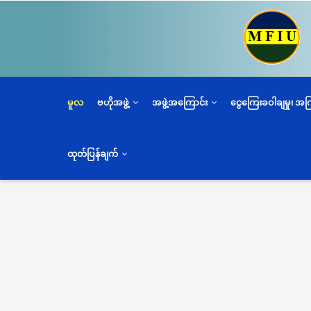
အဓိက
အကြောင်းအရာ
သို့
သွား
မည်
မူလ
ဗဟိုအဖွဲ့
အဖွဲ့အကြောင်း
ငွေကြေးခဝါချမှု၊ အ
ထုတ်ပြန်ချက်