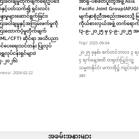
ေးခဝါချမှုတိုက်ဖျက်ရေးဥပဒေ
အာရှ-ပစိဖိတ်ပူးတွဲအဖွဲ့ Asia
ှင့်ပတ်သက်၍ ရှင်းလင်း
Pacific Joint Group(APJG
ေးမှုများဆောင်ရွက်ခြင်း၊
မျက်နှာစုံညီအစည်းအဝေးသို့ မ
ေးခဝါချမှုနှင့်အကြမ်းဖက်မှုကို
ကိုယ်စားလှယ်အဖွဲ့ တက်ရောက်
ေးထောက်ပံ့မှုတိုက်ဖျက်
(၃-၉-၂၀၂၅ မှ ၄-၉-၂၀၂၅ အ
AML/CFT) ဆိုင်ရာ အသိပညာ
Trip/
2025-09-04
်တင်ပေးရေးသင်တန်း ပြုလုပ်
၂၀၂၅ ခုနှစ်၊ စက်တင်ဘာလ ၃ ရက
ရွှေလုပ်ငန်းရှင်များ)
၄ ရက်‌နေ့အထိ တရုတ်ပြည်သူ့
၂-၂၀၂၆)
သမ္မတနိုင်ငံ၊ မကာအို၌ ကျင်းပခဲ့
eness/
2026-02-22
အာ
အခမ်းအနားများ