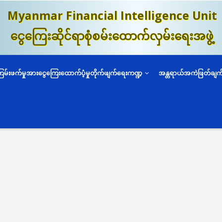
Myanmar Financial Intelligence Unit
ငွေကြေးဆိုင်ရာစုံစမ်းထောက်လှမ်းရေးအဖွဲ့
ကြမ်းဖက်မှုအားငွေကြေးထောက်ပံ့မှုတိုက်ဖျက်ရေးကဏ္ဍ
အန္တရာယ်အကဲဖြတ်ချက