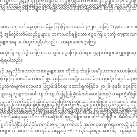
ှုများ၊ ဆိုက်ဘာနည်းပညာအသုံးပြု၍
ကျူးလွန်သော လိမ်လည်မှုများသည် ငွေကြေ
ိုက်ဖျက်ရာတွင် မြန်မာနိုင်ငံသည် ရာဇဝတ်ဂိုဏ်းများမှ လူကုန်ကူးခံရ သူများ၏
ု့ ဒေသတွင်းနိုင်ငံများနှင့် ကမ္ဘာ
တစ်ဝှမ်းရှိနိုင်ငံများအပေါ်လည်း ဆိုးက
၊ မေလ ၁၅ ရက်နေ့တွင် အမိန့်ကြော်ငြာစာ
အမှတ်(၉/၂၀၂၀)ဖြင့်
Cryptocurre
့ အွန်လိုင်းလိမ်လည်မှုများမှ တရားမဝင်ရရှိသော
ငွေကြေးများကို
cryptocur
ေးမှုများအရ ဖော်ထုတ်ရရှိပါသည်။ တရားမဝင်ငွေကြေး
 အသုံးပြုလျက်ရှိသဖြင့် ဒေသတွင်း ငွေကြေးဆိုင်ရာအန္တရာယ်များလျှော့ချရေး
ေ့ရှိရပါသည်။
ှင့် အွန်လိုင်းလောင်းကစားမှုများ
အား
တိုက်ဖျက်
ရန်
အမျိုးသား‌ရေးတာဝန်တစ်
ေးကြီးကြပ်မှုဗဟိုကော်မတီ
ဖွဲ့စည်းခြင်း၊
အမျိုးသားလိမ်လည်မှုတိုက်ဖျက်ရေးဗဟ
ည်မှုတိုက်ဖျက်ရေးဥပဒေ
ပြဋ္ဌာန်းနိုင်ရေး
ဆောင်ရွက်
ခြင်း၊
၂၀၂၆ ခုနှစ်၊ ငွေကြေ
ူးလွန်သူများအပေါ် ကျယ်ကျယ်ပြန့်ပြန့် စုံစမ်းစစ်ဆေးခြင်းနှင့် တရားစွဲဆိုခြင
ျားကို သက်ဆိုင်ရာနိုင်ငံများသို့
ပြန်လည် ပို့ဆောင်
ပေး
ခြင်း၊
တရားမဝင် ဝင်ရ
က်အလက်ဖလှယ်ရေးအပိုင်းတွင်လည်း
ထောက်လှမ်းရေးဆိုင်ရာ သတင်းအချက်အလက
 နိုင်ငံအချင်းချင်းချစ်ကြည်ရင်းနှီးမှုကို အခြေခံ၍ သက်ဆိုင်ရာနိုင်ငံများသို့
 သက်ဆိုင်ရာအာဏာပိုင်အဖွဲ့အစည်းများ
အကြား လုပ်ငန်းဆောင်ရွက်မှုဆိုင်ရာ ညှ
းအမြစ်များနှင့် အီလက်ထရောနစ်
ပစ္စည်းများအား ဖျက်ဆီးခြင်း၊ အိမ်နီးချင်းန
်
ရွက်နိုင်ခဲ့ပြီး
နိုင်ငံပိုင်သတင်းစာများမှ တစ်ဆင့် အသိပေးလျက်ရှိသကဲ့သို့ နို
်များကို အကောင်အထည်ဖော်ရန်နှင့်
FATF
လုပ်ငန်းစဉ်အောက်ရှိ ကျန်ရှိန