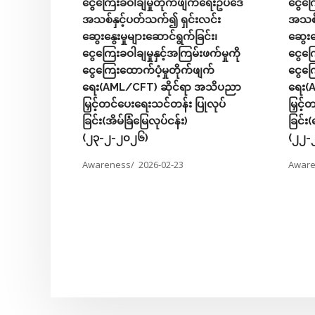
ငွေကြေးခဝါချမှုတိုက်ဖျက်ရေးဥပဒေ
ငွေကြ
ရက်နေ့
အသစ်နှင့်ပတ်သက်၍ ရှင်းလင်း
အသစ်န
ု့၌ ကျင်းပ
ဆွေးနွေးမှုများဆောင်ရွက်ခြင်း၊
ဆွေးနွ
ငွေကြေးခဝါချမှုနှင့်အကြမ်းဖက်မှုကို
ငွေကြ
ငွေကြေးထောက်ပံ့မှုတိုက်ဖျက်
ငွေကြ
ရေး(AML/CFT) ဆိုင်ရာ အသိပညာ
ရေး(
မြှင့်တင်ပေးရေးသင်တန်း ပြုလုပ်
မြှင့
ခြင်း(အိမ်ခြံမြေလုပ်ငန်း)
ခြင်း(
(၂၃-၂-၂၀၂၆)
(၂၂-
Awareness/
2026-02-23
Awar