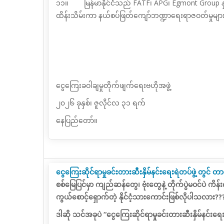
၁၁။ မြန်မာနိုင်ငံသည်
FATF
၊
APG
၊
Egmont Group
ထိန်းသိမ်းကာ နယ်စပ်ဖြတ်ကျော်ဘဏ္ဍာရေးရာဇဝတ်မှုများ
ငွေကြေးခဝါချမှုတိုက်ဖျက်ရေးဗဟိုအဖွဲ့
၂၀၂၆ ခုနှစ်၊ ဇူလိုင်လ ၃၁ ရက်
နေပြည်တော်။
ငွေကြေးဆိုင်ရာမှုခင်းတားဆီးနှိမ်နင်းရေးရဲတပ်ဖွဲ့ တွင်
စစ်မြေပြင်မှာ ကျည်ဆန်တွေ၊ ဗုံးတွေနဲ့ တိုက်ပွဲမဝင်ပဲ ကိ
ကွယ်စောင့်ရှောက်တဲ့ နိုင်ငံ့သားကောင်းဖြစ်လိုပါသလား??
ဒါဆို သင်အခုပဲ “ငွေကြေးဆိုင်ရာမှုခင်းတားဆီးနှိမ်နင်းရေး