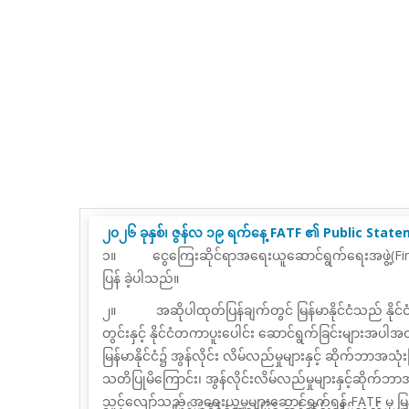
၂၀၂၆ ခုနှစ်၊ ဇွန်လ ၁၉ ရက်နေ့ FATF ၏ Public Statem
၁။
ငွေကြေးဆိုင်ရာအရေးယူဆောင်ရွက်ရေးအဖွဲ့(
Fi
ပြန် ခဲ့ပါသည်။
၂။
အဆိုပါထုတ်ပြန်ချက်တွင် မြန်မာနိုင်ငံသည် နိုင
တွင်းနှင့် နိုင်ငံတကာပူးပေါင်း ဆောင်ရွက်ခြင်းများအပါအဝင
မြန်မာနိုင်ငံ၌ အွန်လိုင်း လိမ်လည်မှုများနှင့် ဆိုက်ဘာအ
သတိပြုမိကြောင်း၊ အွန်လိုင်းလိမ်လည်မှုများနှင့်ဆိုက်ဘ
သင့်လျော်သည့် အရေးယူမှုများဆောင်ရွက်ရန် FATF မှ မြန်မ