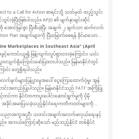
ect to a Call for Action
စာရင်းသို့ သတ်မှတ်
ထည့်သွင်း
သွင်းခဲ့ပြီးဖြစ်ပါသည်။
APJG
၏ မျက်နှာချင်းဆိုင်
 အောင်မြင်စွာ ပြီးစီးခဲ့ပြီး အချက် ၂ ချက်သာ ဆက်လက်
tion Plan
အချက်များကို ပြီးမြောက်စေရန် ခိုင်မာသော
line Marketplaces in Southeast Asia" (April
်ကောင်းယူ၍ ဖြန့်ကျက်လှုပ်ရှားလာခဲ့ကြောင်း၊ ယင်း
ွားလျက်ရှိကြောင်းဖော်ပြထားပါသည်။ မြန်မာနိုင်ငံတွင်
ြောင်း တွေ့ရှိရပါသည်။
နက်များပြန့်ပွားမှုအပေါ် ငွေကြေးထောက်ပံ့မှု၊
အွန်
င်းအတည်ပြုပါသည်။ မြန်မာနိုင်ငံသည်
FATF
အကြံပြု
ြှင့်တင်ကာ နိုင်ငံတကာပူးပေါင်းဆောင်ရွက်မှုကို
ပိုမို
နှင့် အခိုင်အမာပြသခဲ့သည့်နိုင်ငံရေးကတိကဝတ်များကို
 နည်းပညာအကူအညီ၊ သတင်းအချက်အလက်ဖလှယ်ရေးနှင့်
်။ အဘယ်ကြောင့်ဆိုသော် မည်သည့်နိုင်ငံ တစ်နိုင်ငံ