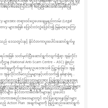
းခဝါချမှုများအပြင် ငွေကြေးစနစ်၏ ယုံကြည်စိတ်ချ
ရမှု
 အကျိုးစီးပွားအား သေချာစွာထည့်သွင်းစဉ်းစားရန် လိုအပ်
ျိုးသက်ရောက်စေကြောင်းကို အပြည့်အဝအသိအမှတ်ပြု
ncy
များအား တရားဝင်ငွေပေးချေမှုနည်းလမ်း (
Legal
rency
များအဖြစ် ပြောင်းလဲလွှဲပြောင်း၍ မြန်မာ့ငွေကြေး
သည် ဒေသတွင်းနှင့် နိုင်ငံတကာပူးပေါင်းဆောင်ရွက်မှု
ရပ်အဖြစ် သတ်မှတ်ပြီးဆောင်ရွက်လျက်ရှိရာ
အွန်လိုင်း
ိုဌာန (
National Anti-Scam Centre – ASC)
ဖွဲ့စည်း
းခဝါချမှုတိုက်ဖျက်ရေးဥပဒေအသစ် ပြဋ္ဌာန်းခြင်း၊ အွန်
်း၊ အွန်လိုင်းလိမ်လည်မှုများနှင့်ပတ်သက်၍ နစ်နာခဲ့ရ
ောက်လာသူနိုင်ငံခြားသားများအား
ပြည်တွင်းဥပဒေ
အရ
်ဖလှယ်ရေးယန္တရားများ၊ ဥပဒေစိုးမိုးရေးဆိုင်ရာ
 ပြန်လည်လွှဲပြောင်းပေးခြင်း၊ အွန်လိုင်းလိမ်လည်မှုဌာနများ
ိနှိုင်းပူးပေါင်းဆောင်ရွက်မှုများ အားကောင်းအောင်
စဉ်
ိုင်ငံများ၊ နိုင်ငံတကာမိတ်ဖက်များနှင့် ပူးပေါင်း
င်ငံတကာ
အစည်းအဝေးများတွင် တင်ပြဆွေးနွေးခြင်းများ
ေသည့်
Action Plan
အချက်များကို ဖြည့်ဆည်းဆောင်ရွက်