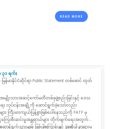
READ MORE
လ ၃၁ ရက်)
ြန်မာနိုင်ငံဆိုင်ရာ
Public Statement
တစ်စောင် ထုတ်
ေး အမျိုးသားအဆင့်ကော်မတီတစ်ခုဖွဲ့စည်းခြင်းနှင့် ဒေသ
ေး လုပ်ငန်းအချို့ကို ဆောင်ရွက်ခဲ့သော်လည်း
်များ ကြီးမားကျယ်ပြန့်စွာဖြစ်ပေါ်နေသည်ကို FATF မှ
်ငွေကြေးစီးဆင်းမှုအန္တရာယ်များ တိုက်ဖျက်ရေးအတွက်
ါင်းဆောင်ရွက်သွားမည် ဖြစ်ပါကြောင်းနှင့် အဆိုပါ တရားမ