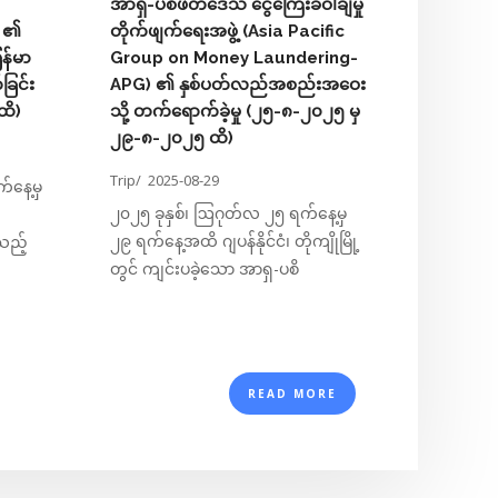
အာရှ-ပစိဖိတ်ဒေသ ငွေကြေးခဝါချမှု
) ၏
တိုက်ဖျက်ရေးအဖွဲ့ (Asia Pacific
Local N
ြန်မာ
Group on Money Laundering-
ခြင်း
APG) ၏ နှစ်ပတ်လည်အစည်းအဝေး
ထိ)
သို့ တက်ရောက်ခဲ့မှု (၂၅-၈-၂၀၂၅ မှ
၂၉-၈-၂၀၂၅ ထိ)
Trip/
2025-08-29
်နေ့မှ
၂၀၂၅ ခုနှစ်၊ ဩဂုတ်လ ၂၅ ရက်နေ့မှ
၂၉ ရက်နေ့အထိ ဂျပန်နိုင်ငံ၊ တိုကျိုမြို့
သည့်
တွင် ကျင်းပခဲ့သော အာရှ-ပစိ
READ MORE