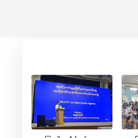
a
JG) ၏
 မြန်မာ
၂၅)