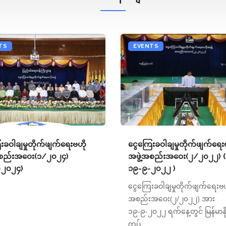
TS
EVENTS
းခဝါချမှုတိုက်ဖျက်ရေးဗဟို
ငွေကြေးခဝါချမှုတိုက်ဖျက်ရေး
အစည်းအဝေး(၁/၂၀၂၄)
အဖွဲ့အစည်းအဝေး(၂/၂၀၂၂) (
-၂၀၂၄)
၁၉-၉-၂၀၂၂ )
ငွေကြေးခဝါချမှုတိုက်ဖျက်ရေးဗဟိ
အစည်းအဝေး(၂/၂၀၂၂) အား
၁၉-၉-၂၀၂၂ ရက်နေ့တွင် မြန်မာနိုင
တပ်