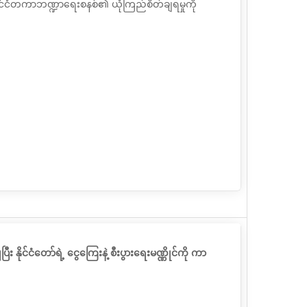
င်ငံတကာဘဏ္ဍာရေးစနစ်၏ ယုံကြည်စိတ်ချရမှုကို
ိုင်ငံတော်ရဲ့ ငွေကြေးနဲ့ စီးပွားရေးမဏ္ဏိုင်ကို ကာ