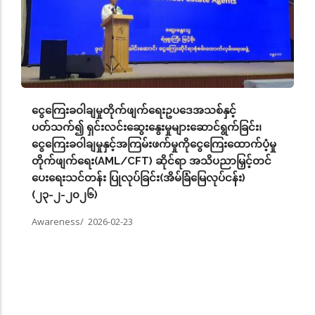
ငွေကြေးခဝါချမှုတိုက်ဖျက်ရေးဥပဒေအသစ်နှင့်
ပတ်သက်၍ ရှင်းလင်းဆွေးနွေးမှုများဆောင်ရွက်ခြင်း၊
ငွေကြေးခဝါချမှုနှင့်အကြမ်းဖက်မှုကိုငွေကြေးထောက်ပံ့မှု
တိုက်ဖျက်ရေး(AML/CFT) ဆိုင်ရာ အသိပညာမြှင့်တင်
ပေးရေးသင်တန်း ပြုလုပ်ခြင်း(အိမ်ခြံမြေလုပ်ငန်း)
(၂၃-၂-၂၀၂၆)
Awareness/
2026-02-23