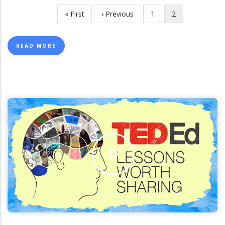
First
« First
Previous
‹ Previous
Page
1
လက်ရှိ
2
Pagination
page
page
စာမျက်နှာ
READ MORE