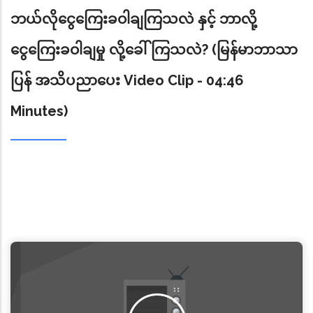
ဘယ်လိုငွေကြေးခဝါချကြသလဲ နှင့် ဘာလို့
ငွေကြေးခဝါချမှု လို့ခေါ်ကြသလဲ? (မြန်မာဘာသာ
ပြန် အသိပညာပေး Video Clip - 04:46
Minutes)