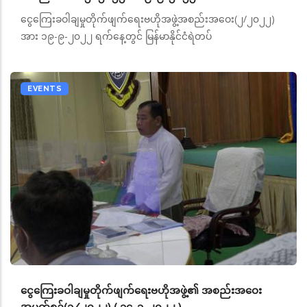
ငွေကြေးခဝါချမှုတိုက်ဖျက်ရေးဗဟိုအဖွဲ့အစည်းအဝေး(၂/၂၀၂၂)
အား ၁၉-၉-၂၀၂၂ ရက်နေ့တွင် မြန်မာနိုင်ငံရဲတပ်
EVENTS
ငွေကြေးခဝါချမှုတိုက်ဖျက်ရေးဗဟိုအဖွဲ့၏ အစည်းအဝေး