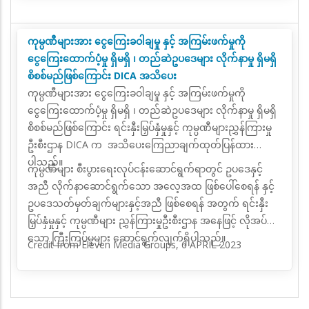
ဖိတ်ကြားထားသူများတက်ရောက်ခဲ့ကြပါသည်။
ကုမ္ပဏီများအား ငွေကြေးခဝါချမှု နှင့် အကြမ်းဖက်မှုကို
ငွေကြေးထောက်ပံ့မှု ရှိမရှိ ၊ တည်ဆဲဥပဒေများ လိုက်နာမှု ရှိမရှိ
စိစစ်မည်ဖြစ်ကြောင်း DICA အသိပေး
ကုမ္ပဏီများအား ငွေကြေးခဝါချမှု နှင့် အကြမ်းဖက်မှုကို
ငွေကြေးထောက်ပံ့မှု ရှိမရှိ ၊ တည်ဆဲဥပဒေများ လိုက်နာမှု ရှိမရှိ
စိစစ်မည်ဖြစ်ကြောင်း ရင်းနှီးမြှပ်နှံမှုနှင့် ကုမ္ပဏီများညွှန်ကြားမှု
ဦးစီးဌာန DICA က အသိပေးကြေညာချက်ထုတ်ပြန်ထား
ပါသည်။
ကုမ္ပဏီများ စီးပွားရေးလုပ်ငန်းဆောင်ရွက်ရာတွင် ဥပဒေနှင့်
အညီ လိုက်နာဆောင်ရွက်သော အလေ့အထ ဖြစ်ပေါ်စေရန် နှင့်
ဥပဒေသတ်မှတ်ချက်များနှင့်အညီ ဖြစ်စေရန် အတွက် ရင်းနှီး
မြှပ်နှံမှုနှင့် ကုမ္ပဏီများ ညွှန်ကြားမှုဦးစီးဌာန အနေဖြင့် လိုအပ်
သော ကြီးကြပ်မှုများ ဆောင်ရွက်လျက်ရှိပါသည်။
Credit from Eleven Media Groups, 6 APRIL 2023