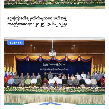
ငွေကြေးခဝါချမှုတိုက်ဖျက်ရေးဗဟိုအဖွဲ့
အစည်းအဝေး(၁/၂၀၂၅) (၃-၆-၂၀၂၅)
EVENTS