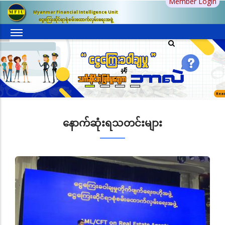
Member Login
အဓိက
Myanmar Financial Intelligence Unit
အကြောင်းအရာ
ငွေကြေးဆိုင်ရာစုံစမ်းထောက်လှမ်းရေးအဖွဲ့
သို့
သွား
မည်
Rea
နောက်ဆုံးရသတင်းများ