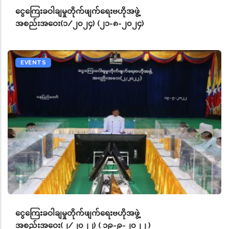
ငွေကြေးခဝါချမှုတိုက်ဖျက်ရေးဗဟိုအဖွဲ့
အစည်းအဝေး(၁/၂၀၂၄) (၂၁-၈-၂၀၂၄)
EVENTS
ငွေကြေးခဝါချမှုတိုက်ဖျက်ရေးဗဟိုအဖွဲ့
အစည်းအဝေး(၂/၂၀၂၂) ( ၁၉-၉-၂၀၂၂ )