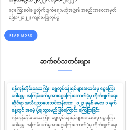
အမှတ်စဉ်(၁/၂၀၂၂) ( ၁၄-၁-၂၀၂၂ )
ငွေကြေးခဝါချမှုတိုက်ဖျက်ရေးဗဟိုအဖွဲ့၏ အစည်းအဝေးအမှတ်
စဉ်(၁/၂၀၂၂) ကျင်းပပြုလုပ်မှု
READ MORE
ဆက်စပ်သတင်းများ
ရန်ကုန်တိုင်းဒေသကြီး၊ ရွှေလုပ်ငန်းရှင်များအသင်းမှ ငွေကြေး
ခဝါချမှု၊ အကြမ်းဖက်မှုအားငွေကြေးထောက်ပံ့မှု တိုက်ဖျက်ရေး
ဆိုင်ရာ အသိပညာပေးသင်တန်းအား ၂၀၂၃ ခုနှစ် မေလ ၁ ရက်
နေ့တွင် အခမဲ့ ပို့ချသွားမည်ဖြစ်ကြောင်း ကြေငြာခြင်း
ရန်ကုန်တိုင်းဒေသကြီး၊ ရွှေလုပ်ငန်းရှင်များအသင်းမှ ငွေကြေး
ခဝါချမှု၊ အကြမ်းဖက်မှုအားငွေကြေးထောက်ပံ့မှု တိုက်ဖျက်ရေး