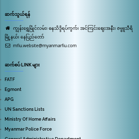
ဆက်သွယ်ရန်
ကျွန်းရွှေမြိုင်လမ်း၊ ဓနသိဒ္ဒိရပ်ကွက်၊ အင်ကြင်းဈေးအနီး၊ ဇဗ္ဗူသီရိ
မြို့နယ်၊ နေပြည်တော်
mfiu.website@myanmarfiu.com
ဆက်စပ် LINK များ
FATF
Egmont
APG
UN Sanctions Lists
Ministry Of Home Affairs
Myanmar Police Force