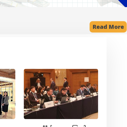
Read More
အသစ်ပြေ
Based 
System 
အခမ်းအန
(၁၃-၈-၂
System 
မည့်အစီ