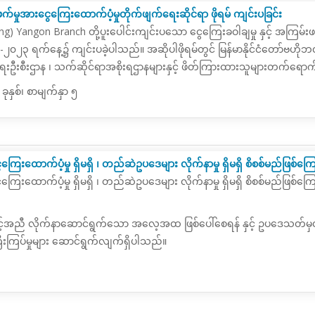
ဖက်မှုအားငွေကြေးထောက်ပံ့မှုတိုက်ဖျက်ရေးဆိုင်ရာ ဖိုရမ် ကျင်းပခြင်း
ng) Yangon Branch တို့ပူးပေါင်းကျင်းပသော ငွေကြေးခဝါချမှု နှင့် အကြမ်းဖ
၄-၂၀၂၃ ရက်နေ့၌ ကျင်းပခဲ့ပါသည်။ အဆိုပါဖိုရမ်တွင် မြန်မာနိုင်ငံတော်ဗဟို
ေးရေးဦးစီးဌာန ၊ သက်ဆိုင်ရာအစိုးရဌာနများနှင့် ဖိတ်ကြားထားသူများတက်ရော
နှစ်၊ စာမျက်နှာ ၅
ွေကြေးထောက်ပံ့မှု ရှိမရှိ ၊ တည်ဆဲဥပဒေများ လိုက်နာမှု ရှိမရှိ စိစစ်မည်ဖြစ်
ေးထောက်ပံ့မှု ရှိမရှိ ၊ တည်ဆဲဥပဒေများ လိုက်နာမှု ရှိမရှိ စိစစ်မည်ဖြစ်ကြောင်း ရင
င့်အညီ လိုက်နာဆောင်ရွက်သော အလေ့အထ ဖြစ်ပေါ်စေရန် နှင့် ဥပဒေသတ်မှတ်ချက်မျ
ကြီးကြပ်မှုများ ဆောင်ရွက်လျက်ရှိပါသည်။