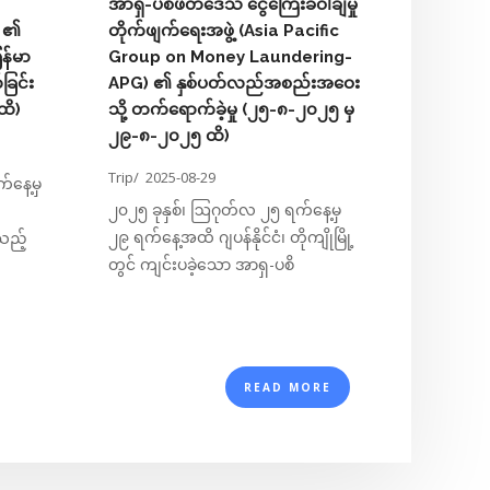
အာရှ-ပစိဖိတ်ဒေသ ငွေကြေးခဝါချမှု
) ၏
တိုက်ဖျက်ရေးအဖွဲ့ (Asia Pacific
Local N
ြန်မာ
Group on Money Laundering-
ခြင်း
APG) ၏ နှစ်ပတ်လည်အစည်းအဝေး
ထိ)
သို့ တက်ရောက်ခဲ့မှု (၂၅-၈-၂၀၂၅ မှ
၂၉-၈-၂၀၂၅ ထိ)
Trip/
2025-08-29
်နေ့မှ
၂၀၂၅ ခုနှစ်၊ ဩဂုတ်လ ၂၅ ရက်နေ့မှ
၂၉ ရက်နေ့အထိ ဂျပန်နိုင်ငံ၊ တိုကျိုမြို့
သည့်
တွင် ကျင်းပခဲ့သော အာရှ-ပစိ
READ MORE