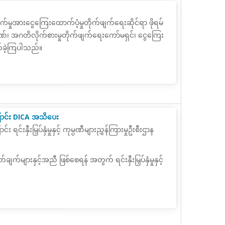
က်မှုအားငွေကြေးထောက်ပံ့မှုတိုက်ဖျက်ရေးဆိုင်ရာ ဖိုရမ်
ဘဏ်၊ အဂတိလိုက်စားမှုတိုက်ဖျက်ရေးကော်မရှင်၊ ငွေကြေး
က်ခဲ့ကြပါသည်။
ကြောင်း DICA အသိပေး
်းနှီးမြှပ်နှံမှုနှင့် ကုမ္ပဏီများညွှန်ကြားမှုဦးစီးဌာန
ားနှင့်အညီ ဖြစ်စေရန် အတွက် ရင်းနှီးမြှပ်နှံမှုနှင့်