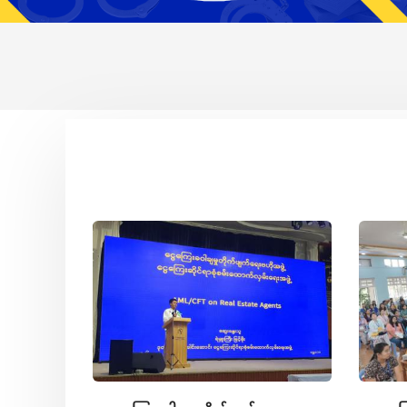
a
JG) ၏
 မြန်မာ
၂၅)