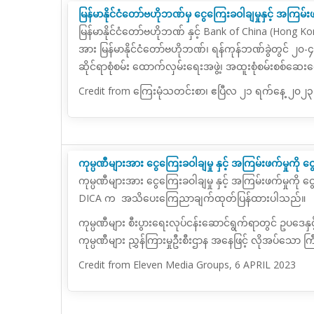
မြန်မာနိုင်ငံတော်ဗဟိုဘဏ်မှ ငွေကြေးခဝါချမှုနှင့် အကြမ်း
မြန်မာနိုင်ငံတော်ဗဟိုဘဏ် နှင့် Bank of China (Hong Ko
အား မြန်မာနိုင်ငံတော်ဗဟိုဘဏ်၊ ရန်ကုန်ဘဏ်ခွဲတွင် ၂၀-
ဆိုင်ရာစုံစမ်း ထောက်လှမ်းရေးအဖွဲ့၊ အထူးစုံစမ်းစစ်ဆ
Credit from ကြေးမုံသတင်းစာ၊ ဧပြီလ ၂၁ ရက်နေ့ ၂၀၂၃ ခု
ကုမ္ပဏီများအား ငွေကြေးခဝါချမှု နှင့် အကြမ်းဖက်မှုကို င
ကုမ္ပဏီများအား ငွေကြေးခဝါချမှု နှင့် အကြမ်းဖက်မှုကို ငွေကြ
DICA က အသိပေးကြေညာချက်ထုတ်ပြန်ထားပါသည်။
ကုမ္ပဏီများ စီးပွားရေးလုပ်ငန်းဆောင်ရွက်ရာတွင် ဥပဒေနှ
ကုမ္ပဏီများ ညွှန်ကြားမှုဦးစီးဌာန အနေဖြင့် လိုအပ်သော 
Credit from Eleven Media Groups, 6 APRIL 2023