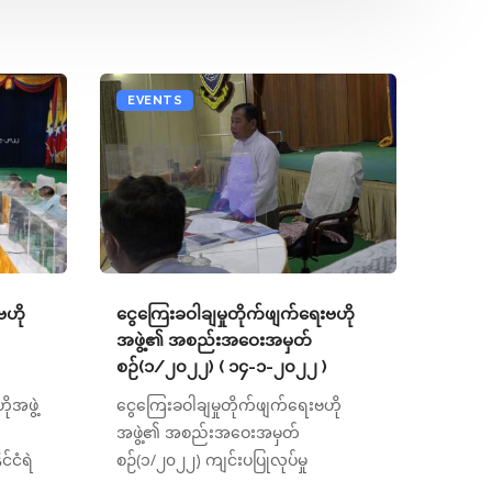
EVENTS
ဗဟို
ငွေကြေးခဝါချမှုတိုက်ဖျက်ရေးဗဟို
အဖွဲ့၏ အစည်းအဝေးအမှတ်
စဉ်(၁/၂၀၂၂) ( ၁၄-၁-၂၀၂၂ )
ုအဖွဲ့
ငွေကြေးခဝါချမှုတိုက်ဖျက်ရေးဗဟို
အဖွဲ့၏ အစည်းအဝေးအမှတ်
်ငံရဲ
စဉ်(၁/၂၀၂၂) ကျင်းပပြုလုပ်မှု