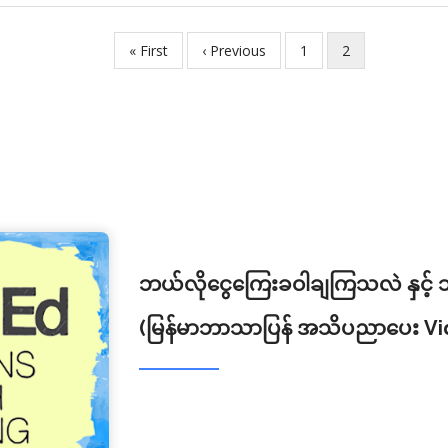
First
« First
Previous
‹ Previous
Page
1
လက်ရှိ
2
page
page
စာမျက်နှာ
ဘယ်လိုငွေကြေးခဝါချကြသလဲ နှင့် ဘာ
(မြန်မာဘာသာပြန် အသိပညာပေး Vide