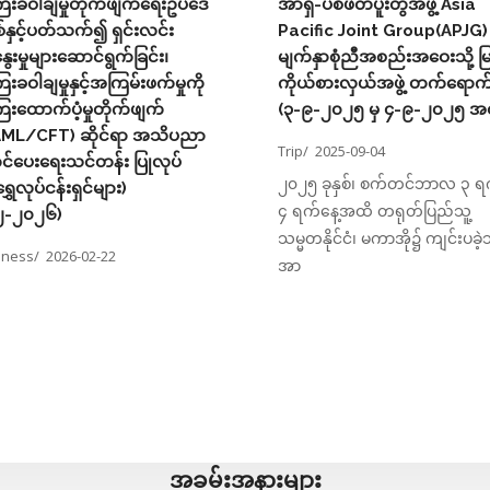
ေးခဝါချမှုတိုက်ဖျက်ရေးဥပဒေ
အာရှ-ပစိဖိတ်ပူးတွဲအဖွဲ့ Asia
ှင့်ပတ်သက်၍ ရှင်းလင်း
Pacific Joint Group(APJG
ေးမှုများဆောင်ရွက်ခြင်း၊
မျက်နှာစုံညီအစည်းအဝေးသို့ မ
ေးခဝါချမှုနှင့်အကြမ်းဖက်မှုကို
ကိုယ်စားလှယ်အဖွဲ့ တက်ရောက်
ေးထောက်ပံ့မှုတိုက်ဖျက်
(၃-၉-၂၀၂၅ မှ ၄-၉-၂၀၂၅ အ
AML/CFT) ဆိုင်ရာ အသိပညာ
Trip/
2025-09-04
်တင်ပေးရေးသင်တန်း ပြုလုပ်
၂၀၂၅ ခုနှစ်၊ စက်တင်ဘာလ ၃ ရက
ရွှေလုပ်ငန်းရှင်များ)
၄ ရက်‌နေ့အထိ တရုတ်ပြည်သူ့
၂-၂၀၂၆)
သမ္မတနိုင်ငံ၊ မကာအို၌ ကျင်းပခဲ့
eness/
2026-02-22
အာ
အခမ်းအနားများ