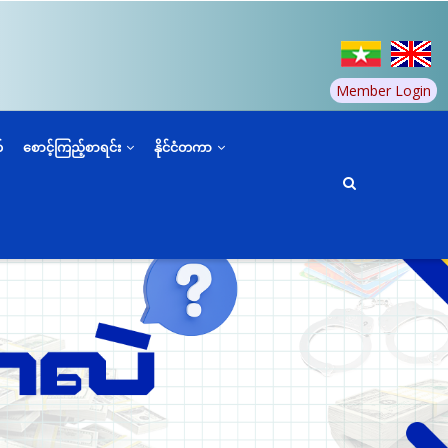
Member Login
်
စောင့်ကြည့်စာရင်း
နိုင်ငံတကာ