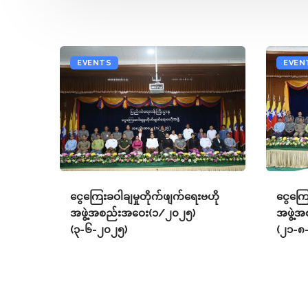
EVENTS
EVEN
ငွေကြေးခဝါချမှုတိုက်ဖျက်ရေးဗဟို
ငွေကြေ
အဖွဲ့အစည်းအဝေး(၁/၂၀၂၅)
အဖွဲ့
(၃-၆-၂၀၂၅)
(၂၁-၈