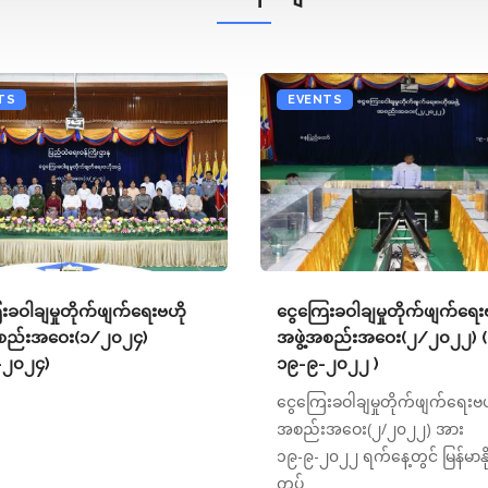
TS
EVENTS
းခဝါချမှုတိုက်ဖျက်ရေးဗဟို
ငွေကြေးခဝါချမှုတိုက်ဖျက်ရေး
အစည်းအဝေး(၁/၂၀၂၄)
အဖွဲ့အစည်းအဝေး(၂/၂၀၂၂) (
-၂၀၂၄)
၁၉-၉-၂၀၂၂ )
ငွေကြေးခဝါချမှုတိုက်ဖျက်ရေးဗဟိ
အစည်းအဝေး(၂/၂၀၂၂) အား
၁၉-၉-၂၀၂၂ ရက်နေ့တွင် မြန်မာနိုင
တပ်