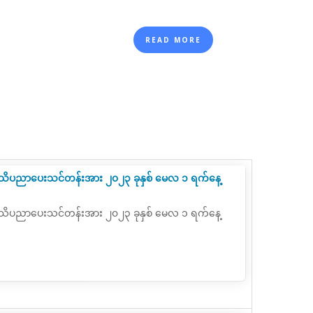
READ MORE
်ရာ အသိပညာပေးသင်တန်းအား ၂၀၂၃ ခုနှစ် မေလ ၁ ရက်နေ့
်ရာ အသိပညာပေးသင်တန်းအား ၂၀၂၃ ခုနှစ် မေလ ၁ ရက်နေ့