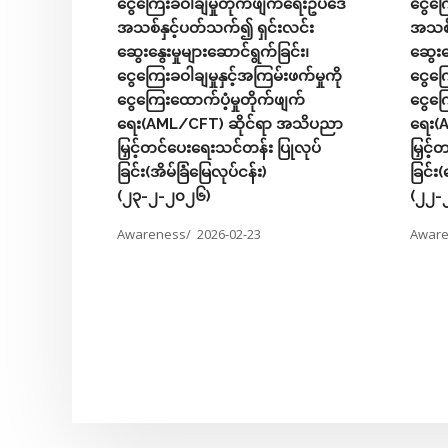
ငွေကြေးခဝါချမှုတိုက်ဖျက်ရေးဥပဒေ
ငွေကြ
ရက်နေ့
အသစ်နှင့်ပတ်သက်၍ ရှင်းလင်း
အသစ်န
ု့၌ ကျင်းပ
ဆွေးနွေးမှုများဆောင်ရွက်ခြင်း၊
ဆွေးနွ
ငွေကြေးခဝါချမှုနှင့်အကြမ်းဖက်မှုကို
ငွေကြ
ငွေကြေးထောက်ပံ့မှုတိုက်ဖျက်
ငွေကြ
ရေး(AML/CFT) ဆိုင်ရာ အသိပညာ
ရေး(
မြှင့်တင်ပေးရေးသင်တန်း ပြုလုပ်
မြှင့
ခြင်း(အိမ်ခြံမြေလုပ်ငန်း)
ခြင်း(
(၂၃-၂-၂၀၂၆)
(၂၂-
Awareness/
2026-02-23
Awar