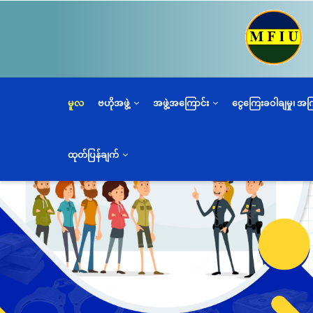
အဓိက
အကြောင်းအရာ
သို့
သွား
မည်
မူလ
ဗဟိုအဖွဲ့
အဖွဲ့အကြောင်း
ငွေကြေးခဝါချမှု၊ အ
ထုတ်ပြန်ချက်