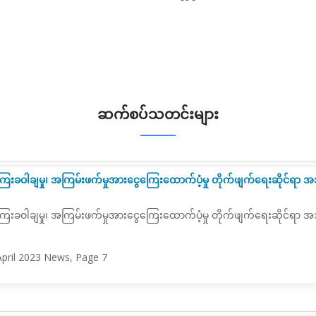
ဆက်စပ်သတင်းများ
ငွေကြေးခဝါချမှု၊ အကြမ်းဖက်မှုအားငွေကြေးထောက်ပံ့မှု တိုက်ဖျက်ရေးဆိုင
ငွေကြေးခဝါချမှု၊ အကြမ်းဖက်မှုအားငွေကြေးထောက်ပံ့မှု တိုက်ဖျက်ရေးဆိုင
April 2023 News, Page 7