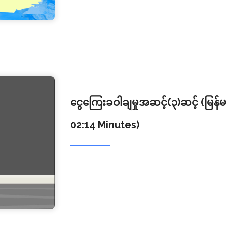
ငွေကြေးခဝါချမှုအဆင့်(၃)ဆင့် (မြ
02:14 Minutes)