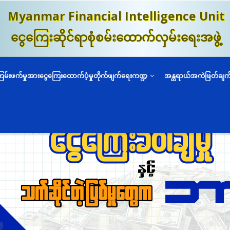
Myanmar Financial Intelligence Unit
ငွေကြေးဆိုင်ရာစုံစမ်းထောက်လှမ်းရေးအဖွဲ့
ကြမ်းဖက်မှုအားငွေကြေးထောက်ပံ့မှုတိုက်ဖျက်ရေးကဏ္ဍ
အန္တရာယ်အကဲဖြတ်ချက