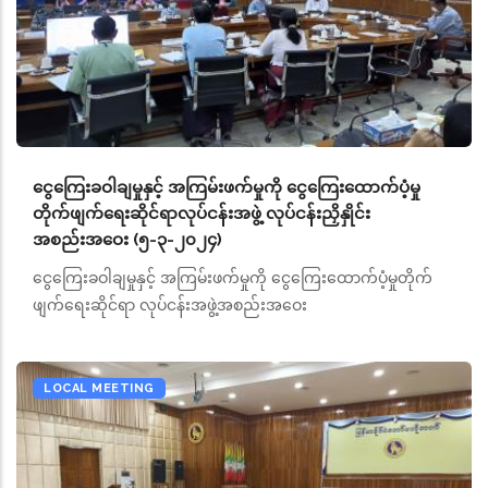
ငွေကြေးခဝါချမှုနှင့် အကြမ်းဖက်မှုကို ငွေကြေးထောက်ပံ့မှု
တိုက်ဖျက်ရေးဆိုင်ရာလုပ်ငန်းအဖွဲ့ လုပ်ငန်းညှိနှိုင်း
အစည်းအဝေး (၅-၃-၂၀၂၄)
ငွေကြေးခဝါချမှုနှင့် အကြမ်းဖက်မှုကို ငွေကြေးထောက်ပံ့မှုတိုက်
ဖျက်ရေးဆိုင်ရာ လုပ်ငန်းအဖွဲ့အစည်းအဝေး
LOCAL MEETING