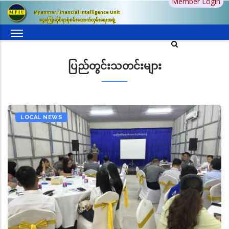
Member Login
အဓိက
Myanmar Financial Intelligence Unit
အကြောင်းအရာ
ငွေကြေးဆိုင်ရာစုံစမ်းထောက်လှမ်းရေးအဖွဲ့
သို့
သွား
မည်
ပြည်တွင်းသတင်းများ
LOCAL NEWS