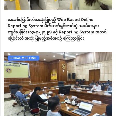
အသစ်ပြောင်းလဲအသုံးပြုမည့် Web Based Online
Reporting System မိတ်ဆက်ရှင်းလင်းပွဲ အခမ်းအနား
ကျင်းပခြင်း (၁၃-၈-၂၀၂၅) နှင့် Reporting System အသစ်
ပြောင်းလဲ အသုံးပြုမည့်အစီအစဉ် ကြေညာခြင်း
LOCAL MEETING