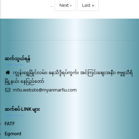
စာမျက်နှာ
…
Next
Next ›
Last
Last »
page
page
ဆက်သွယ်ရန်
ကျွန်းရွှေမြိုင်လမ်း၊ ဓနသိဒ္ဒိရပ်ကွက်၊ အင်ကြင်းဈေးအနီး၊ ဇဗ္ဗူသီရိ
မြို့နယ်၊ နေပြည်တော်
mfiu.website@myanmarfiu.com
ဆက်စပ် LINK များ
FATF
Egmont