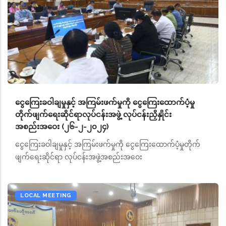
ငွေကြေးခဝါချမှုနှင့် အကြမ်းဖက်မှုကို ငွေကြေးထောက်ပံ့မှု
တိုက်ဖျက်ရေးဆိုင်ရာလုပ်ငန်းအဖွဲ့ လုပ်ငန်းညှိနှိုင်း
အစည်းအဝေး (၂၆-၂-၂၀၂၄)
ငွေကြေးခဝါချမှုနှင့် အကြမ်းဖက်မှုကို ငွေကြေးထောက်ပံ့မှုတိုက်
ဖျက်ရေးဆိုင်ရာ လုပ်ငန်းအဖွဲ့အစည်းအဝေး
LOCAL MEETING