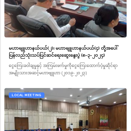
မဟာဗျူဟာနယ်ပယ်(၂)၊ မဟာဗျူဟာနယ်ပယ်(၄) တို့အပေါ်
ပြန်လည်သုံးသပ်ပြင်ဆင်ရေးဆွေးနွေးပွဲ (၈-၃-၂၀၂၄)
ငွေကြေးခဝါချမှုနှင့် အကြမ်းဖက်မှုကိုငွေကြေးထောက်ပံ့မှုဆိုင်ရာ
အမျိုးသားအဆင့်မဟာဗျူဟာ (၂၀၁၉-၂၀၂၃)
LOCAL MEETING