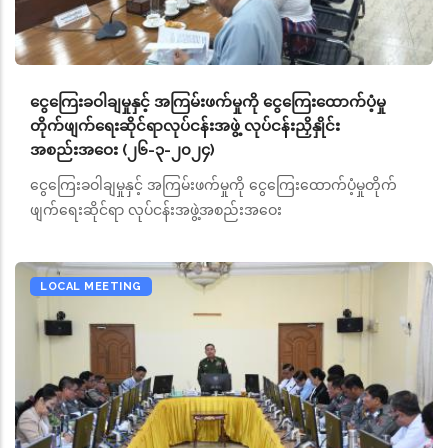
ငွေကြေးခဝါချမှုနှင့် အကြမ်းဖက်မှုကို ငွေကြေးထောက်ပံ့မှု
တိုက်ဖျက်ရေးဆိုင်ရာလုပ်ငန်းအဖွဲ့ လုပ်ငန်းညှိနှိုင်း
အစည်းအဝေး (၂၆-၃-၂၀၂၄)
ငွေကြေးခဝါချမှုနှင့် အကြမ်းဖက်မှုကို ငွေကြေးထောက်ပံ့မှုတိုက်
ဖျက်ရေးဆိုင်ရာ လုပ်ငန်းအဖွဲ့အစည်းအဝေး
LOCAL MEETING