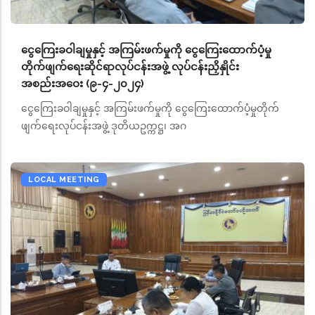
ငွေကြေးခဝါချမှုနှင့် အကြမ်းဖက်မှုကို ငွေကြေးထောက်ပံ့မှု
တိုက်ဖျက်ရေးဆိုင်ရာလုပ်ငန်းအဖွဲ့ လုပ်ငန်းညှိနှိုင်း
အစည်းအဝေး (၉-၄-၂၀၂၄)
ငွေကြေးခဝါချမှုနှင့် အကြမ်းဖက်မှုကို ငွေကြေးထောက်ပံ့မှုတိုက်
ဖျက်ရေးလုပ်ငန်းအဖွဲ့ ဒုတိယဥက္ကဋ္ဌ၊ အဂ
LOCAL MEETING