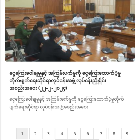
ငွေကြေးခဝါချမှုနှင့် အကြမ်းဖက်မှုကို ငွေကြေးထောက်ပံ့မှု
တိုက်ဖျက်ရေးဆိုင်ရာလုပ်ငန်းအဖွဲ့ လုပ်ငန်းညှိနှိုင်း
အစည်းအဝေး (၂၂-၂-၂၀၂၄)
ငွေကြေးခဝါချမှုနှင့် အကြမ်းဖက်မှုကို ငွေကြေးထောက်ပံ့မှုတိုက်
ဖျက်ရေးဆိုင်ရာ လုပ်ငန်းအဖွဲ့အစည်းအဝေး
လက်ရှိ
1
Page
2
Page
3
Page
4
Page
5
Page
6
Page
7
Page
8
Page
9
Pagination