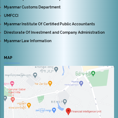
Myanmar Customs Department
UMFCCI
Myanmar Institute Of Certified Public Accountants
Direstorate Of Investment and Company Administration
Myanmar Law Information
MAP