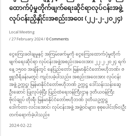
ထောက်ပံ့မှုတိုက်ဖျက်ရေးဆိုင်ရာလုပ်ငန်းအဖွဲ့
လုပ်ငန်းညှိနှိုင်းအစည်းအဝေး (၂၂-၂-၂၀၂၄)
Local Meeting
/
27 February 2024
/
0 Comments
ငွေကြေးခဝါချမှုနှင့် အကြမ်းဖက်မှုကို ငွေကြေးထောက်ပံ့မှုတိုက်
ဖျက်ရေးဆိုင်ရာ လုပ်ငန်းအဖွဲ့အစည်းအဝေးအား ၂၂-၂-၂၀၂၄ ရက်
နေ့ ၁၅၀၀ အချိန်တွင် နေပြည်တော်၊ မြန်မာနိုင်ငံတော်ဗဟိုဘဏ်၊ ဇ
ဗ္ဗူသီရိခန်းမတွင် ကျင်းပခဲ့ပါသည်။ အစည်းအဝေးအား လုပ်ငန်း
အဖွဲ့ ဥက္ကဋ္ဌ၊ မြန်မာနိုင်ငံတော်ဗဟိုဘဏ် ဥက္ကဋ္ဌ ဒေါ်သန်းသန်းဆွေ
ဦးဆောင် ပြုလုပ်ခဲ့ပြီး ပြည်ထဲရေးဝန်ကြီးဌာန ဒုတိယဝန်ကြီး
ဗိုလ်ချုပ် တိုးရီ၊ မြန်မာနိုင်ငံတော်ဗဟိုဘဏ် ဒုတိယဥက္ကဋ္ဌ
ဒေါက်တာ လင်းအောင်၊ လုပ်ငန်းအဖွဲ့ အဖွဲ့ဝင်များ၊ စုစုပေါင်း(၆၀)ဦး
တက်ရောက်ခဲ့ပါသည်။
2024-02-22