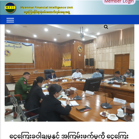
Member Login
အဓိက
Myanmar Financial Intelligence Unit
အကြောင်းအရာ
ငွေကြေးဆိုင်ရာစုံစမ်းထောက်လှမ်းရေးအဖွဲ့
သို့
သွား
မည်
ငွေကြေးခဝါချမှုနှင့် အကြမ်းဖက်မှုကို ငွေကြေး