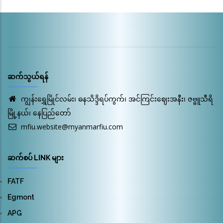
ဆက်သွယ်ရန်
ကျွန်းရွှေမြိုင်လမ်း၊ ဓနသိဒ္ဒိရပ်ကွက်၊ အင်ကြင်းဈေးအနီး၊ ဇဗ္ဗူသီရိ
မြို့နယ်၊ နေပြည်တော်
mfiu.website@myanmarfiu.com
ဆက်စပ် LINK များ
FATF
Egmont
APG