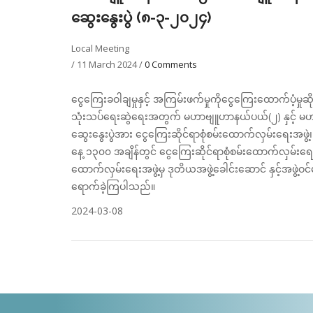
ဆွေးနွေးပွဲ (၈-၃-၂၀၂၄)
Local Meeting
/
11 March 2024
/
0 Comments
ငွေကြေးခဝါချမှုနှင့် အကြမ်းဖက်မှုကိုငွေကြေးထောက်ပံ့
သုံးသပ်ရေးဆွဲရေးအတွက် မဟာဗျူဟာနယ်ပယ်(၂) နှင့် မဟ
ဆွေးနွေးပွဲအား ငွေကြေးဆိုင်ရာစုံစမ်းထောက်လှမ်းရေးအဖွဲ့၊ 
နေ့ ၁၃၀၀ အချိန်တွင် ငွေကြေးဆိုင်ရာစုံစမ်းထောက်လှမ်းရေးအဖ
ထောက်လှမ်းရေးအဖွဲ့မှ ဒုတိယအဖွဲ့ခေါင်းဆောင် နှင့်အဖွဲ့ဝ
ရောက်ခဲ့ကြပါသည်။
2024-03-08