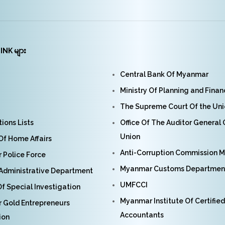
INK များ
Central Bank Of Myanmar
Ministry Of Planning and Fina
The Supreme Court Of the Un
ions Lists
Office Of The Auditor General
Union
 Of Home Affairs
Anti-Corruption Commission 
Police Force
Myanmar Customs Departmen
Administrative Department
UMFCCI
f Special Investigation
Myanmar Institute Of Certified
 Gold Entrepreneurs
Accountants
ion