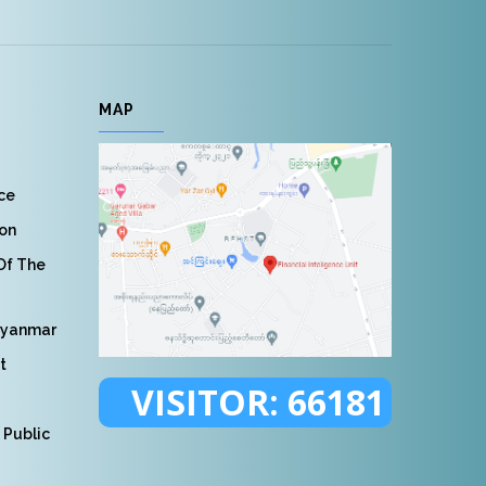
MAP
nce
ion
 Of The
Myanmar
t
VISITOR:
66181
 Public