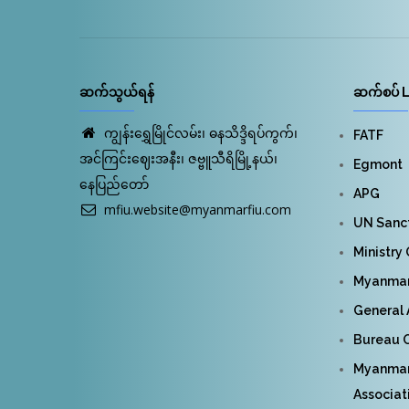
ဆက်သွယ်ရန်
ဆက်စပ် L
ကျွန်းရွှေမြိုင်လမ်း၊ ဓနသိဒ္ဒိရပ်ကွက်၊
FATF
အင်ကြင်းဈေးအနီး၊ ဇဗ္ဗူသီရိမြို့နယ်၊
Egmont
နေပြည်တော်
APG
mfiu.website@myanmarfiu.com
UN Sanct
Ministry
Myanmar 
General 
Bureau O
Myanmar
Associat