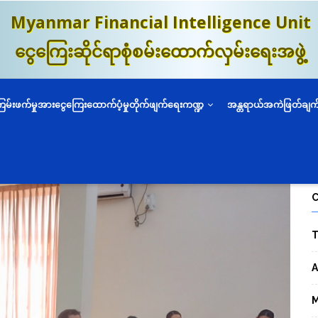
Myanmar Financial Intelligence Unit
ငွေကြေးဆိုင်ရာစုံစမ်းထောက်လှမ်းရေးအဖွဲ့
ကြမ်းဖက်မှုအားငွေကြေးထောက်ပံ့မှုတိုက်ဖျက်ရေးကဏ္ဍ
အန္တရာယ်အကဲဖြတ်ချက
T
A
M