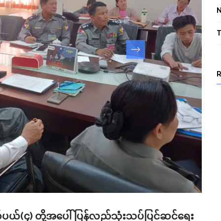
T
(၄) တို့အပေါ် ပြန်လည်သုံးသပ်ပြင်ဆင်ရေး