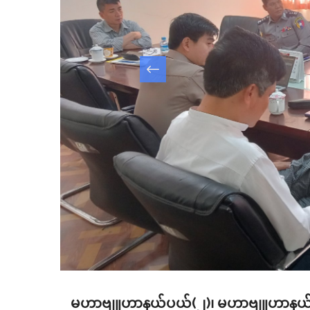
မဟာဗျူဟာနယ်ပယ်(၂)၊ မဟာဗျူဟာနယ်ပယ်