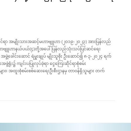
မှုဆိုင်ရာ အမျိုးသားအဆင့်မဟာဗျူဟာ (၂၀၁၉-၂၀၂၃) အားပြန်လည်
ာဗျူဟာနယ်ပယ်(၄)တို့အပေါ် ပြန်လည်သုံးသပ်ပြင်ဆင်ရေး
အဖွဲ့ခေါင်းဆောင် ရဲမှူးချုပ် မျိုးသူစိုး ဦးဆောင်၍ ၈-၃-၂၀၂၄ ရက်
ွဲ့ရုံး၌ ကျင်းပပြုလုပ်ခဲ့ရာ ငွေကြေးဆိုင်ရာစုံစမ်း
င်များ၊ အထူးစုံစမ်းစစ်ဆေးရေးဦးစီးဌာနမှ တာဝန်ရှိသူများ တက်