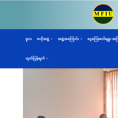
အဓိက
အကြောင်းအရာ
သို့
သွား
မည်
မူလ
ဗဟိုအဖွဲ့
အဖွဲ့အကြောင်း
ငွေကြေးခဝါချမှု၊ အ
ထုတ်ပြန်ချက်