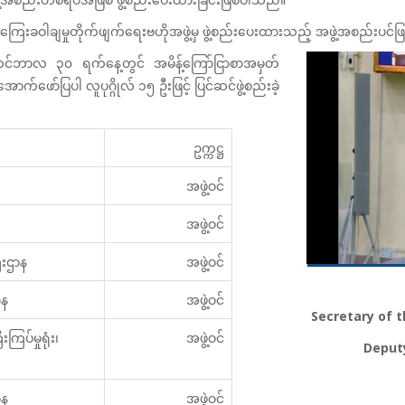
ေကြေးခဝါချမှုတိုက်ဖျက်ရေးဗဟိုအဖွဲ့မှ ဖွဲ့စည်းပေးထားသည့် အဖွဲ့အစည်းပင်
က်တင်ဘာလ ၃၀ ရက်နေ့တွင် အမိန့်ကြော်ငြာစာအမှတ်
်ဖော်ပြပါ လူပုဂ္ဂိုလ် ၁၅ ဦးဖြင့် ပြင်ဆင်ဖွဲ့စည်းခဲ့
ဥက္ကဋ္ဌ
အဖွဲ့ဝင်
အဖွဲ့ဝင်
ီးဌာန
အဖွဲ့ဝင်
ာန
အဖွဲ့ဝင်
Secretary of 
ြပ်မှုရုံး၊
အဖွဲ့ဝင်
Deputy
ာန
အဖွဲ့ဝင်