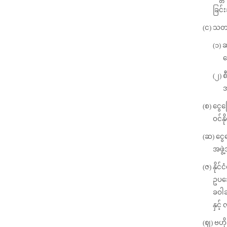
ခြင်
(င) သတင
(၁) 
ဆ
(၂) 
အ
(စ) ငွေ
ဝင်န
(ဆ) ငွေ
အဖွဲ
(ဇ) နို
ဥပဒေ
ခဝါခ
နှင့်
(ဈ) ဗဟိ