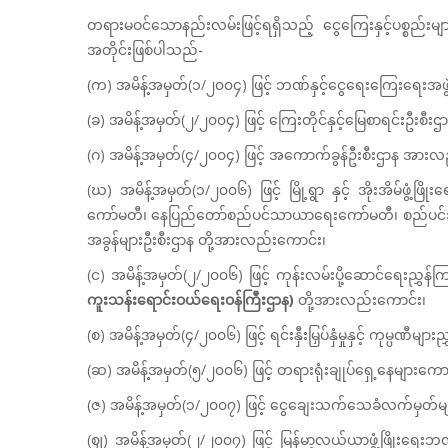
တရားမဝင်သောနည်းလမ်းဖြင့်ရရှိသည့် ငွေကြေးနှင့်ပစ္စည်းမျာ
အတိုင်းဖြစ်ပါသည်-
(က) အမိန့်အမှတ်(၁/၂၀၀၄) ဖြင့် ဘဏ်နှင့်ငွေရေးကြေးရေးအ
(ခ) အမိန့်အမှတ်(၂/၂၀၀၄) ဖြင့် ကြေးတိုင်နှင့်မြေစာရင်းဦးစီးဌ
(ဂ) အမိန့်အမှတ်(၄/၂၀၀၄) ဖြင့် အကောက်ခွန်ဦးစီးဌာန အားလ
(ဃ) အမိန့်အမှတ်(၁/၂၀၀၆) ဖြင့် မြို့ရွာ နှင့် အိုးအိမ်ဖွံ့ဖြ
ကော်မတီ၊ နေပြည်တော်စည်ပင်သာယာရေးကော်မတီ၊ စည်ပင
အခွန်များဦးစီးဌာန တို့အားလည်းကောင်း၊
(င) အမိန့်အမှတ်(၂/၂၀၀၆) ဖြင့် ကုန်းလမ်းပို့ဆောင်ရေးညွှန်က
ကူးသန်းရောင်းဝယ်ရေးဝန်ကြီးဌာန)
တို့အားလည်းကောင်း၊
(စ) အမိန့်အမှတ်(၄/၂၀၀၆) ဖြင့် ရင်းနှီးမြှပ်နှံမှုနှင့် ကုမ္ပဏီ
(ဆ) အမိန့်အမှတ်(၅/၂၀၀၆) ဖြင့် တရားရုံးချုပ်ရှေ့နေများကေ
(ဇ) အမိန့်အမှတ်(၁/၂၀၀၇) ဖြင့် ငွေချေးသက်သေခံလက်မှတ်
(ဈ) အမိန့်အမှတ်(၂/၂၀၀၇) ဖြင့် မြန်မာ့လယ်ယာဖွံ့ဖြိုးရေး