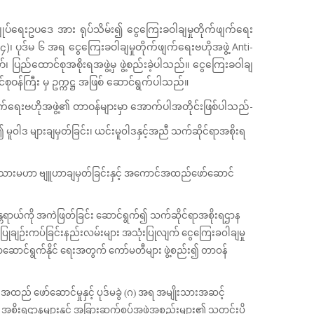
းချုပ်ရေးဥပဒေ အား ရုပ်သိမ်း၍ ငွေကြေးခဝါချမှုတိုက်ဖျက်ရေး
)၊ ပုဒ်မ ၆ အရ ငွေကြေးခဝါချမှုတိုက်ဖျက်ရေးဗဟိုအဖွဲ့ Anti-
ပြည်ထောင်စုအစိုးရအဖွဲ့မှ ဖွဲ့စည်းခဲ့ပါသည်။ ငွေကြေးခဝါချ
င်စုဝန်ကြီး မှ ဥက္ကဋ္ဌ အဖြစ် ဆောင်ရွက်ပါသည်။
ျက်ရေးဗဟိုအဖွဲ့၏ တာဝန်များမှာ အောက်ပါအတိုင်းဖြစ်ပါသည်-
း၍ မူဝါဒ များချမှတ်ခြင်း၊ ယင်းမူဝါဒနှင့်အညီ သက်ဆိုင်ရာအစိုးရ
အမျိုးသားမဟာ ဗျူဟာချမှတ်ခြင်းနှင့် အကောင်အထည်ဖော်ဆောင်
့အန္တရာယ်ကို အကဲဖြတ်ခြင်း ဆောင်ရွက်၍ သက်ဆိုင်ရာအစိုးရဌာန
ြေပြုချဉ်းကပ်ခြင်းနည်းလမ်းများ အသုံးပြုလျက် ငွေကြေးခဝါချမှု
စွာဆောင်ရွက်နိုင် ရေးအတွက် ကော်မတီများ ဖွဲ့စည်း၍ တာဝန်
ထည် ဖော်ဆောင်မှုနှင့် ပုဒ်မခွဲ (ဂ) အရ အမျိုးသားအဆင့်
၊ အစိုးရဌာနများနှင့် အခြားဆက်စပ်အဖွဲ့အစည်းများ၏ သတင်းပို့