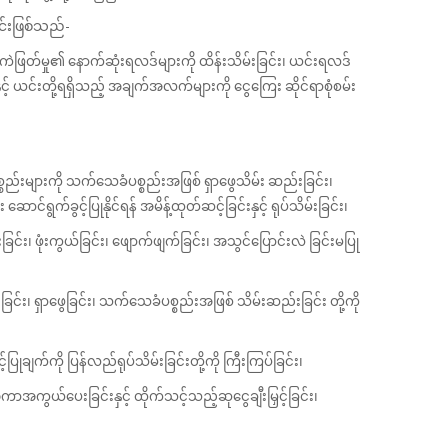
င်းဖြစ်သည်-
ကဲဖြတ်မှု၏ နောက်ဆုံးရလဒ်များကို ထိန်းသိမ်းခြင်း၊ ယင်းရလဒ်
 ယင်းတို့ရရှိသည့် အချက်အလက်များကို ငွေကြေး ဆိုင်ရာစုံစမ်း
စ္စည်းများကို သက်သေခံပစ္စည်းအဖြစ် ရှာဖွေသိမ်း ဆည်းခြင်း၊
ွက်ခွင့်ပြုနိုင်ရန် အမိန့်ထုတ်ဆင့်ခြင်းနှင့် ရုပ်သိမ်းခြင်း၊
်း၊ ဖုံးကွယ်ခြင်း၊ ဖျောက်ဖျက်ခြင်း၊ အသွင်ပြောင်းလဲ ခြင်းမပြု
းခြင်း၊ ရှာဖွေခြင်း၊ သက်သေခံပစ္စည်းအဖြစ် သိမ်းဆည်းခြင်း တို့ကို
ြုချက်ကို ပြန်လည်ရုပ်သိမ်းခြင်းတို့ကို ကြီးကြပ်ခြင်း၊
ာအကွယ်ပေးခြင်းနှင့် ထိုက်သင့်သည့်ဆုငွေချီးမြှင့်ခြင်း၊