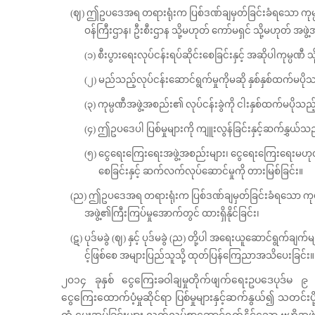
(ဈ) ဤဥပဒေအရ တရားရုံးက ပြစ်ဒဏ်ချမှတ်ခြင်းခံရသော ကုမ္ပဏ
ဝန်ကြီးဌာန၊ ဦးစီးဌာန သို့မဟုတ် ကော်မရှင် သို့မဟုတ် အဖွဲ
(၁) စီးပွားရေးလုပ်ငန်းရပ်ဆိုင်းစေခြင်းနှင့် အဆိုပါကုမ္ပဏီ 
(၂) မည်သည့်လုပ်ငန်းဆောင်ရွက်မှုကိုမဆို နှစ်နှစ်ထက်မပိ
(၃) ကုမ္ပဏီအဖွဲ့အစည်း၏ လုပ်ငန်းခွဲကို ငါးနှစ်ထက်မပို
(၄) ဤဥပဒေပါ ပြစ်မှုများကို ကျူးလွန်ခြင်းနှင့်ဆက်နွှ
(၅) ငွေရေးကြေးရေးအဖွဲ့အစည်းများ၊ ငွေရေးကြေးရေးမဟုတ်သော 
စေခြင်းနှင့် ဆက်လက်လုပ်ဆောင်မှုကို တားမြစ်ခြင်း။
(ည) ဤဥပဒေအရ တရားရုံးက ပြစ်ဒဏ်ချမှတ်ခြင်းခံရသော ကုမ္ပ
အဖွဲ့၏ကြီးကြပ်မှုအောက်တွင် ထားရှိနိုင်ခြင်း၊
(ဋ) ပုဒ်မခွဲ (ဈ) နှင့် ပုဒ်မခွဲ (ည) တို့ပါ အရေးယူဆောင်ရွက်
င့်ဖြစ်စေ အများပြည်သူသို့ ထုတ်ပြန်ကြေညာအသိပေးခြင်း။
၂၀၁၄ ခုနှစ် ငွေကြေး‌ခဝါချမှုတိုက်ဖျက်ရေးဥ‌ပဒေပုဒ်မ ၉ 
ငွေကြေးထောက်ပံ့မှုဆိုင်ရာ ပြစ်မှုများနှင့်ဆက်နွယ်၍ သတင်းပိ
ထံ ပေးအပ်ခြင်းများ လွတ်လပ်စွာဆောင်ရွက်နိုင်သော ဗဟိုအဖွ