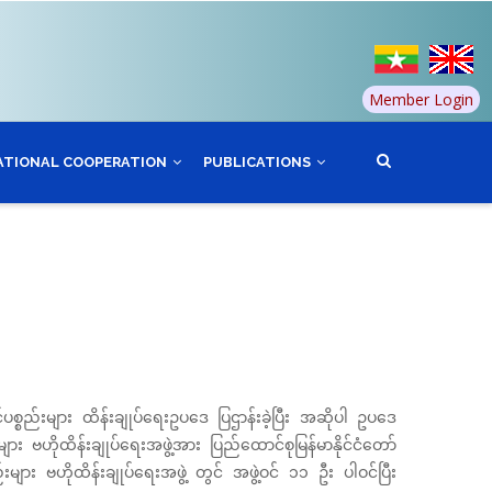
Member Login
ATIONAL COOPERATION
PUBLICATIONS
ပစ္စည်းများ ထိန်းချုပ်ရေးဥပဒေ ပြဌာန်းခဲ့ပြီး အဆိုပါ ဥပဒေ
း ဗဟိုထိန်းချုပ်ရေးအဖွဲ့အား ပြည်ထောင်စုမြန်မာနိုင်ငံတော်
များ ဗဟိုထိန်းချုပ်ရေးအဖွဲ့ တွင် အဖွဲ့ဝင် ၁၁ ဦး ပါဝင်ပြီး