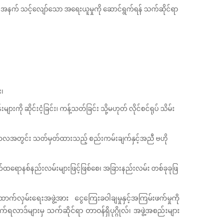
းအနက် သင့်လျော်သော အရေးယူမှုကို ဆောင်ရွက်ရန် သက်ဆိုင်ရာ
း၊
ို ဆိုင်းငံ့ခြင်း၊ ကန့်သတ်ခြင်း သို့မဟုတ် လိုင်စင်ရုပ် သိမ်း
့ကာလအတွင်း သတ်မှတ်ထားသည့် စည်းကမ်းချက်နှင့်အညီ ဗဟို
အီလက်ထရောနစ်နည်းလမ်းများဖြင့်ဖြစ်စေ၊ အခြားနည်းလမ်း တစ်ခုခုဖြ
က်လှမ်းရေးအဖွဲ့အား ငွေကြေးခဝါချမှုနှင့်အကြမ်းဖက်မှုကို
ျက်ရလာဒ်များမှ သက်ဆိုင်ရာ တာဝန်ရှိပုဂ္ဂိုလ်၊ အဖွဲ့အစည်းများ