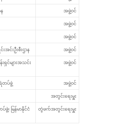
ာန
အဖွဲ့ဝင်
အဖွဲ့ဝင်
အဖွဲ့ဝင်
ာရင်းအင်းဦးစီးဌာန
အဖွဲ့ဝင်
်ငန်းရှင်များအသင်း
အဖွဲ့ဝင်
ဲတပ်ဖွဲ့
အဖွဲ့ဝင်
အတွင်းရေးမှူး
ဖွဲ့၊ မြန်မာနိုင်ငံ
တွဲဖက်အတွင်းရေးမှူး