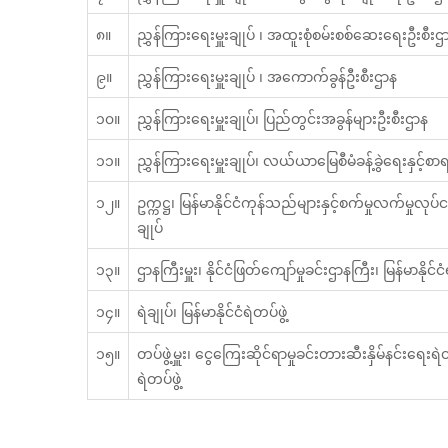
၈။
ညွှန်ကြားရေးမှူးချုပ် ၊ အထူးစုံစမ်းစစ်ဆေးရေးဦးစီးဌ
၉။
ညွှန်ကြားရေးမှူးချုပ် ၊ အကောက်ခွန်ဦးစီးဌာန
၁၀။
ညွှန်ကြားရေးမှူးချုပ်၊ ပြည်တွင်းအခွန်များဦးစီးဌာန
၁၁။
ညွှန်ကြားရေးမှူးချုပ်၊ လယ်ယာမြေစီမံခန့်ခွဲရေးနှင့်စ
၁၂။
ဥက္ကဋ္ဌ၊ မြန်မာနိုင်ငံကုန်သည်များနှင့်စက်မှုလက်မှုလုပ
ချုပ်
၁၃။
ဌာနကြီးမှူး၊ နိုင်ငံဖြတ်ကျော်မှုခင်းဌာနကြီး၊ မြန်မာနိုင်ငံရ
၁၄။
ရဲချုပ်၊ မြန်မာနိုင်ငံရဲတပ်ဖွဲ့
၁၅။
တပ်ဖွဲ့မှူး၊ ငွေကြေးဆိုင်ရာမှုခင်းတားဆီးနှိမ်နင်းရေးရဲတပ်
ရဲတပ်ဖွဲ့