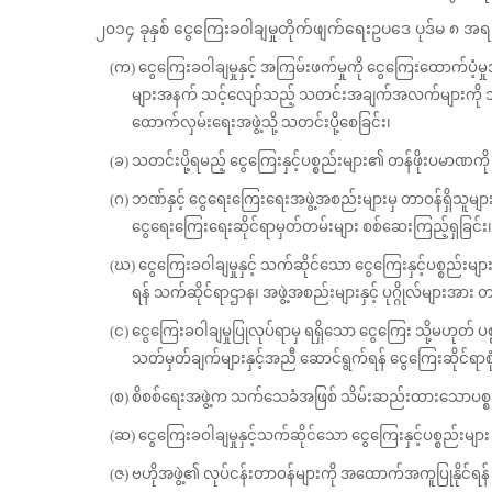
၂၀၁၄ ခုနှစ် ငွေကြေးခဝါချမှုတိုက်ဖျက်ရေးဥပဒေ ပုဒ်မ ၈ အရ င
(က) ငွေကြေးခဝါချမှုနှင့် အကြမ်းဖက်မှုကို ငွေကြေးထောက်ပံ
များအနက် သင့်လျော်သည့် သတင်းအချက်အလက်များကို သက်ဆို
ထောက်လှမ်းရေးအဖွဲ့သို့ သတင်းပို့စေခြင်း၊
(ခ) သတင်းပို့ရမည့် ငွေကြေးနှင့်ပစ္စည်းများ၏ တန်ဖိုးပမာဏက
(ဂ) ဘဏ်နှင့် ငွေရေးကြေးရေးအဖွဲ့အစည်းများမှ တာဝန်ရှိသူများ
ငွေရေးကြေးရေးဆိုင်ရာမှတ်တမ်းများ စစ်ဆေးကြည့်ရှခြင်း၊ မိ
(ဃ) ငွေကြေးခဝါချမှုနှင့် သက်ဆိုင်သော ငွေကြေးနှင့်ပစ္စည်းမ
ရန် သက်ဆိုင်ရာဌာန၊ အဖွဲ့အစည်းများနှင့် ပုဂ္ဂိုလ်များအား တားမ
(င) ငွေကြေးခဝါချမှုပြုလုပ်ရာမှ ရရှိသော ငွေကြေး သို့မဟုတ် ပစ္
သတ်မှတ်ချက်များနှင့်အညီ ဆောင်ရွက်ရန် ငွေကြေးဆိုင်ရာစ
(စ) စိစစ်ရေးအဖွဲ့က သက်သေခံအဖြစ် သိမ်းဆည်းထားသောပစ္စည်းကို ခံ
(ဆ) ငွေကြေးခဝါချမှုနှင့်သက်ဆိုင်သော ငွေကြေးနှင့်ပစ္စည်းမျာ
(ဇ) ဗဟိုအဖွဲ့၏ လုပ်ငန်းတာဝန်များကို အထောက်အကူပြုနိုင်ရန် ကျွ