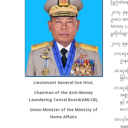
ပြည်ထဲရေး
၂၀၁၄ ခုနှ
ဥပဒေ အား 
Money Lau
မှုတိုက်ဖ
၂၀၁၄ ခုနှ
(က) ငွေက
ဌာနမ
(ခ) ငွေ
ခြင်း
Lieutenant General Soe Htut,
(ဂ) ငွေ
Chairman of the Anti-Money
အဖွဲ
Laundering Cental Board(AMLCB),
နှင့
Union Minister of the Ministry of
ပေးအ
Home Affairs
(ဃ) ပုဒ
အန္တ