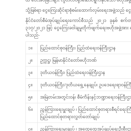
သို့ဖြစ်ရာ ငွေကြေးဆိုင်ရာစုံစမ်းထောက်လှမ်းရေးအဖွဲ့သည် ငွ
နိုင်ငံတော်စီမံအုပ်ချုပ်ရေးကောင်စီသည် ၂၀၂၁ ခုနှစ် စ
၃၁၇/၂၀၂၁ ဖြင့် ငွေကြေးခဝါချမှုတိုက်ဖျက်ရေးဗဟိုအဖွဲ့အား အောက
ပါသည်-
၁။
ပြည်ထောင်စုဝန်ကြီး၊ ပြည်ထဲရေးဝန်ကြီးဌာန
၂။
ဥက္ကဋ္ဌ၊ မြန်မာနိုင်ငံတော်ဗဟိုဘဏ်
၃။
ဒုတိယဝန်ကြီး၊ ပြည်ထဲရေးဝန်ကြီးဌာန
၄။
ဒုတိယဝန်ကြီး/ဒုတိယရှေ့နေချုပ်၊ ဥပဒေရေးရာဝန်ကြ
၅။
အမြဲတမ်းအတွင်းဝန်၊ စီမံကိန်းနှင့်ဘဏ္ဍာရေးဝန်ကြီးဌ
၆။
ညွှန်ကြားရေးမှူးချုပ် ၊ ပြည်ထောင်စုတရားစီရင်ရေးကြီးက
ပြည်ထောင်စုတရားလွှတ်တော်ချုပ်
၇။
ညွှန်ကြားရေးမှူးချုပ် ၊ အထွေထွေအုပ်ချုပ်ရေးဦးစီးဌ