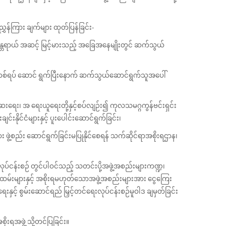
ှန်ကြား ချက်များ ထုတ်ပြန်ခြင်း-
န္တရာယ် အဆင့် မြင့်မားသည့် အခြေအနေမျိုးတွင် ဆက်သွယ်
မှုတစ်ရပ် ဆောင် ရွက်ပြီးနောက် ဆက်သွယ်ဆောင်ရွက်သူအပေါ်
ရေး၊ အ ရေးယူရေးတို့နှင့်စပ်လျဉ်း၍ ကုလသမဂ္ဂကွန်ဗင်းရှင်း
်းနိုင်ငံများနှင့် ပူးပေါင်းဆောင်ရွက်ခြင်း၊
ဖွဲ့စည်း ဆောင်ရွက်ခြင်းမပြုနိုင်စေရန် သက်ဆိုင်ရာအစိုးရဌာန၊
းလုပ်ငန်းစဉ် တွင်ပါဝင်သည့် သတင်းပို့အဖွဲ့အစည်းများကဏ္ဍ၊
န်ထမ်းများနှင့် အစိုးရမဟုတ်သောအဖွဲ့အစည်းများအား ငွေကြေး
နှင့် စွမ်းဆောင်ရည် မြှင့်တင်ရေးလုပ်ငန်းစဉ်မူဝါဒ ချမှတ်ခြင်း
းရအဖွဲ့ သို့တင်ပြခြင်း။