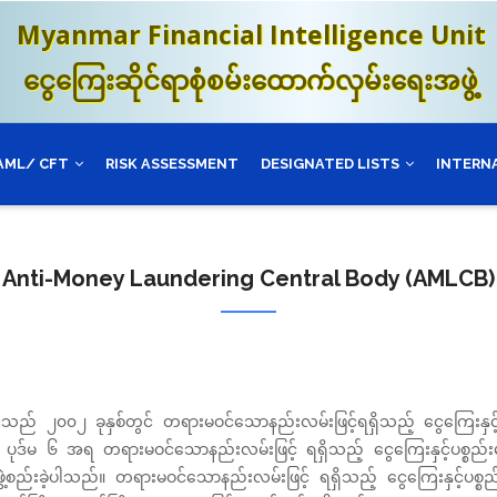
Myanmar Financial Intelligence Unit
ငွေကြေးဆိုင်ရာစုံစမ်းထောက်လှမ်းရေးအဖွဲ့
AML/ CFT
RISK ASSESSMENT
DESIGNATED LISTS
INTERN
Anti-Money Laundering Central Body (AMLCB)
င်ငံသည် ၂၀၀၂ ခုနှစ်တွင် တရားမဝင်သောနည်းလမ်းဖြင့်ရရှိသည့် ငွေကြေးနှင့်
 ပုဒ်မ ၆ အရ တရားမဝင်သောနည်းလမ်းဖြင့် ရရှိသည့် ငွေကြေးနှင့်ပစ္စည်းမျာ
ဖွဲ့စည်းခဲ့ပါသည်။ တရားမဝင်သောနည်းလမ်းဖြင့် ရရှိသည့် ငွေကြေးနှင့်ပစ္စည်း