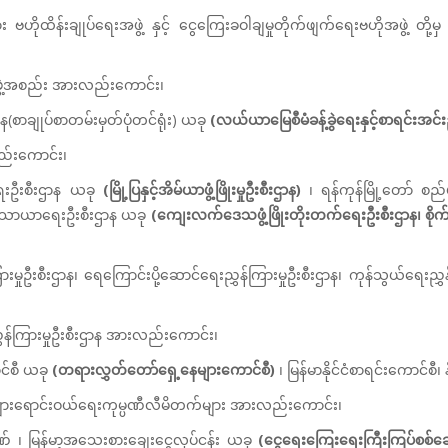
း ဗဟိုထိန်းချုပ်ရေးအဖွဲ့ နှင့် ငွေကြေးခဝါချမှုတိုက်ဖျက်ရေးဗဟိုအဖွဲ့ တိ
ဖွဲ့အစည်း အားလည်းကောင်း၊
ာန(စာချုပ်စာတမ်းမှတ်ပုံတင်ရုံး) ယခု
(လယ်ယာမြေစီမံခန့်ခွဲရေးနှင့်စာရင်းအင်း
ည်းကောင်း၊
ိုးရေးဦးစီးဌာန ယခု
(မြို့ပြနှင့်အိမ်ယာဖွံ့ဖြိုးမှုဦးစီးဌာန)
၊ ရန်ကုန်မြို့တော် 
်သာယာရေးဦးစီးဌာန ယခု
(ကျေးလက်ဒေသဖွံ့ဖြိုးတိုးတက်ရေးဦးစီးဌာန၊ စိုက်ပျ
ြားမှုဦးစီးဌာန၊ ရေကြောင်းပို့ဆောင်ရေးညွှန်ကြားမှုဦးစီးဌာန၊ ကုန်သွယ်ရေးညွ
များညွှန်ကြားမှုဦးစီးဌာန အားလည်းကောင်း၊
ာင်စီ ယခု
(တရားလွှတ်တော်ရှေ့နေများကောင်စီ)
၊ မြန်မာနိုင်ငံစာရင်းကောင်
များရောင်းဝယ်ရေးကုမ္ပဏီလီမိတက်များ အားလည်းကောင်း၊
ဘဏ် ၊ မြန်မာ့အသေးစားချေးငွေလုပ်ငန်း ယခု
(ငွေရေးကြေးရေးကြီးကြပ်စစ်ဆေး