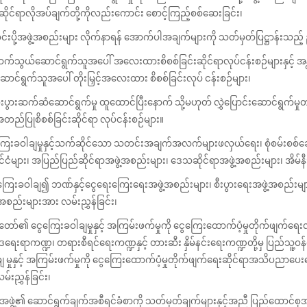
းဆိုင်ရာလိုအပ်ချက်တို့ကိုလည်းကောင်း စောင့်ကြည့်စစ်ဆေးခြင်း၊
်းပို့အဖွဲ့အစည်းများ လိုက်နာရန် အောက်ပါအချက်များကို သတ်မှတ်ပြဋ္ဌာန်းသည့် ညွ
ဆက်သွယ်ဆောင်ရွက်သူအပေါ် အလေးထားစိစစ်ခြင်းဆိုင်ရာလုပ်ငန်းစဉ်များနှင့် အ
ောင်ရွက်သူအပေါ် တိုးမြှင့်အလေးထား စိစစ်ခြင်းလုပ် ငန်းစဉ်များ၊
စီးပွားဆက်ဆံဆောင်ရွက်မှု ထူထောင်ပြီးနောက် သို့မဟုတ် လွှဲပြောင်းဆောင်ရွက်
တည်ပြုစိစစ်ခြင်းဆိုင်ရာ လုပ်ငန်းစဉ်များ။
ကြေးခဝါချမှုနှင့်သက်ဆိုင်သော သတင်းအချက်အလက်များဖလှယ်ရေး၊ စုံစမ်းစစ်ဆေး
ိုင်ငံများ၊ အပြည်ပြည်ဆိုင်ရာအဖွဲ့အစည်းများ၊ ဒေသဆိုင်ရာအဖွဲ့အစည်းများ၊ အိမ်နီးချင
ကြေးခဝါချ၍ ဘဏ်နှင့်ငွေရေးကြေးရေးအဖွဲ့အစည်းများ၊ စီးပွားရေးအဖွဲ့အစည်းများ 
့အစည်းများအား လမ်းညွှန်ခြင်း၊
င်ငံတော်၏ ငွေကြေးခဝါချမှုနှင့် အကြမ်းဖက်မှုကို ငွေကြေးထောက်ပံ့မှုတိုက်ဖျက်ရေ
ရေးရာကဏ္ဍ၊ တရားစီရင်ရေးကဏ္ဍနှင့် တားဆီး နှိမ်နင်းရေးကဏ္ဍတို့မှ ပြည်သူ့ဝ
ျ မှုနှင့် အကြမ်းဖက်မှုကို ငွေကြေးထောက်ပံ့မှုတိုက်ဖျက်ရေးဆိုင်ရာအသိပညာပေးရေး
 လမ်းညွှန်ခြင်း၊
ုအဖွဲ့၏ ဆောင်ရွက်ချက်အစီရင်ခံစာကို သတ်မှတ်ချက်များနှင့်အညီ ပြည်ထောင်စုအစို