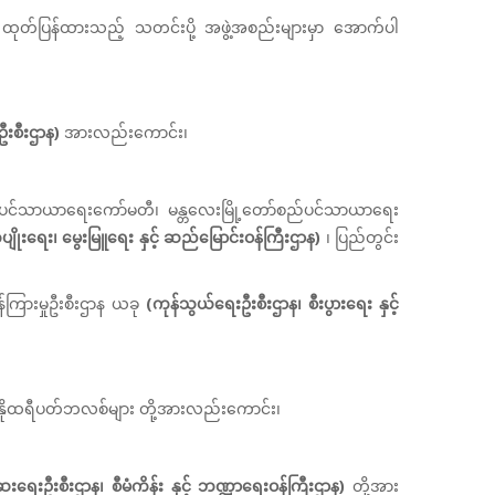
ု့မှ ထုတ်ပြန်ထားသည့် သတင်းပို့ အဖွဲ့အစည်းများမှာ အောက်ပါ
ဦးစီးဌာန)
အားလည်းကောင်း၊
စည်ပင်သာယာရေးကော်မတီ၊ မန္တလေးမြို့တော်စည်ပင်သာယာရေး
ိုးရေး၊ မွေးမြူရေး နှင့် ဆည်မြောင်းဝန်ကြီးဌာန)
၊ ပြည်တွင်း
ှန်ကြားမှုဦးစီးဌာန ယခု
(ကုန်သွယ်ရေးဦးစီးဌာန၊ စီးပွားရေး နှင့်
စီ၊ နိုထရီပတ်ဘလစ်များ တို့အားလည်းကောင်း၊
ရေးဦးစီးဌာန၊ စီမံကိန်း နှင့် ဘဏ္ဍာရေးဝန်ကြီးဌာန)
တို့အား