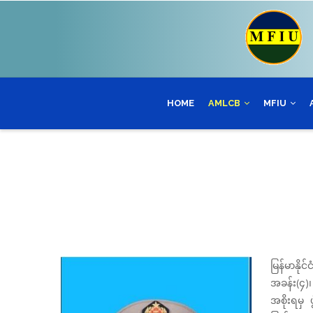
Skip
to
main
content
HOME
AMLCB
MFIU
မြန်မာနို
အခန်း(၄)၊
အစိုးရမှ 