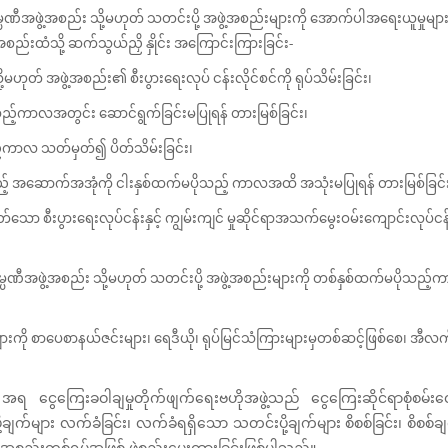
ီအဖွဲ့အစည်း သို့မဟုတ် သတင်းပို့ အဖွဲ့အစည်းများကို အောက်ပါအရေးယူမှုမျာ
့အစည်းထံသို့ ဆက်သွယ်ညှိ နှိုင်း အကြောင်းကြားခြင်း-
သို့မဟုတ် အဖွဲ့အစည်း၏ စီးပွားရေးလုပ် ငန်းလိုင်စင်ကို ရုပ်သိမ်းခြင်း၊
ုသည့်ကာလအတွင်း ဆောင်ရွက်ခြင်းမပြုရန် တားမြစ်ခြင်း၊
သည့်ကာလ သတ်မှတ်၍ ပိတ်သိမ်းခြင်း၊
ယ်သည့် အဆောက်အအုံကို ငါးနှစ်ထက်မပိုသည့် ကာလအထိ အသုံးမပြုရန် တားမြစ်ခြင်
စီးပွားရေးလုပ်ငန်းနှင့် ကျွမ်းကျင် မှုဆိုင်ရာအသက်မွေးဝမ်းကျောင်းလုပ်ငန်းများက
ဏီအဖွဲ့အစည်း သို့မဟုတ် သတင်းပို့ အဖွဲ့အစည်းများကို တစ်နှစ်ထက်မပိုသည်
ချက်များကို စာပေစာနယ်ဇင်းများ၊ ရေဒီယို၊ ရုပ်မြင်သံကြားများမှတစ်ဆင့်ဖြစ်စေ၊ 
အရ ငွေကြေးခဝါချမှုတိုက်ဖျက်ရေးဗဟိုအဖွဲ့သည် ငွေကြေးဆိုင်ရာစုံစမ်းထော
ု့ချက်များ လက်ခံခြင်း၊ လက်ခံရရှိသော သတင်းပို့ချက်များ စိစစ်ခြင်း၊ စိစစ်ခ
ဲ့အစည်းတစ်ရပ်အဖြစ် ဖွဲ့စည်းပေးထားခြင်းဖြစ်ပါသည်။