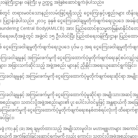
ဝန်ကြီးဌာန၊ ဝန်ကြီး မှ ဥက္ကဋ္ဌ အဖြစ်ဆောင်ရွက်ခဲ့ပါသည်။
စ်တွင် တရားမဝင်သောနည်းလမ်းဖြင့်ရရှိသည့် ငွေကြေးနှင့်ပစ္စည်းများ ထိန်
ပြဌာန်းခဲ့ပါသည်။ ၂၀၁၄ ခုနှစ် ငွေကြေးခဝါချမှုတိုက်ဖျက်ရေးဥပဒေ အခန်း(၄
ndering Central Body(AMLCB) အား ပြည်ထောင်စုသမ္မတမြန်မာနိုင်ငံတော်၊ 
ျက်ရေးဗဟိုအဖွဲ့တွင် အဖွဲ့ဝင် ၁၅ ဦးပါဝင်ပြီး ပြည်ထဲရေးဝန်ကြီးဌာန၊ ပြည်ထော
စ် ငွေကြေးခဝါချမှုတိုက်ဖျက်ရေးဥပဒေ ပုဒ်မ ၇ အရ ငွေကြေးခဝါချမှုတိုက်ဖ
ြေးခဝါချမှုနှင့် အကြမ်းဖက်မှုကို ငွေကြေးထောက်ပံ့မှုတိုက်ဖျက်ရေးနှင့်စပ်လျဉ်
ျား၊ အခြားသက်ဆိုင်သည့် အဖွဲ့အစည်း များနှင့် ညှိနှိုင်းအရေးယူဆောင်ရွက်ခြင်း၊
ကြေးခဝါချမှုနှင့် အကြမ်းဖက်မှုကို ငွေကြေးထောက်ပံ့မှုတိုက်ဖျက်ရေးဆိုင်ရာ 
၊
ကြေးခဝါချမှုနှင့် အကြမ်းဖက်မှုကို ငွေကြေးထောက်ပံ့မှုဆိုင်ရာ အမျိုးသားအဆင်
့အစည်းများ၊ သတင်းပို့အဖွဲ့အစည်းများ၏ ပူး ပေါင်းပါဝင်မှုဖြင့် အန္တရာယ်ကို အခ
် အကြမ်းဖက်မှုကို ငွေကြေးထောက်ပံ့မှုတိုက်ဖျက်ရေးစနစ်တစ်ရပ်လုံးကို ထိရောက်
ပ်ခြင်း၊
်မခွဲ (က) နှင့် (ခ) အရ ချမှတ်ထားသည့် အမျိုးသားမူဝါဒ၊ မဟာဗျူဟာများ အကောင်အ
ရာယ်ကို အကဲဖြတ်ခြင်းဆောင်ရွက်မှုကို လည်း ကောင်း၊ သတင်းပို့အဖွဲ့အစည်းများ