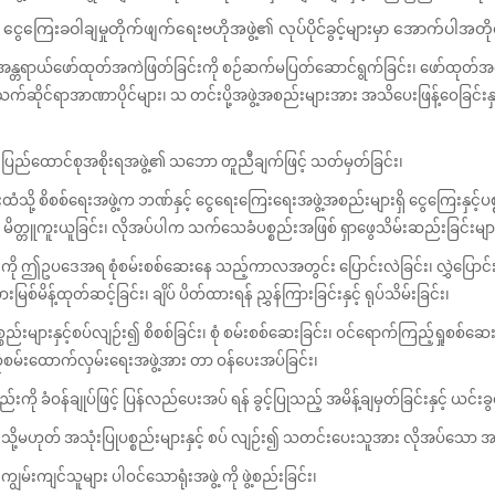
ွေကြေးခဝါချမှုတိုက်ဖျက်ရေးဗဟိုအဖွဲ့၏ လုပ်ပိုင်ခွင့်များမှာ အောက်ပါအတို
့မှုအန္တရာယ်ဖော်ထုတ်အကဲဖြတ်ခြင်းကို စဉ်ဆက်မပြတ်ဆောင်ရွက်ခြင်း၊ ဖော်ထုတ်အ
င်ရာအာဏာပိုင်များ၊ သ တင်းပို့အဖွဲ့အစည်းများအား အသိပေးဖြန့်ဝေခြင်းနှင့်
ို ပြည်ထောင်စုအစိုးရအဖွဲ့၏ သဘော တူညီချက်ဖြင့် သတ်မှတ်ခြင်း၊
ထံသို့ စိစစ်ရေးအဖွဲ့က ဘဏ်နှင့် ငွေရေးကြေးရေးအဖွဲ့အစည်းများရှိ ငွေကြေးနှင့်ပ
တ္တူကူးယူခြင်း၊ လိုအပ်ပါက သက်သေခံပစ္စည်းအဖြစ် ရှာဖွေသိမ်းဆည်းခြင်းများ ဆောင်ရ
ျားကို ဤဥပဒေအရ စုံစမ်းစစ်ဆေးနေ သည့်ကာလအတွင်း ပြောင်းလဲခြင်း၊ လွှဲပြောင်းခြင
ြစ်မိန့်ထုတ်ဆင့်ခြင်း၊ ချိပ် ပိတ်ထားရန် ညွှန်ကြားခြင်းနှင့် ရုပ်သိမ်းခြင်း၊
စည်းများနှင့်စပ်လျဉ်း၍ စိစစ်ခြင်း၊ စုံ စမ်းစစ်ဆေးခြင်း၊ ဝင်ရောက်ကြည့်ရှုစစ်ဆေ
ုံစမ်းထောက်လှမ်းရေးအဖွဲ့အား တာ ဝန်ပေးအပ်ခြင်း၊
ဝန်ချုပ်ဖြင့် ပြန်လည်ပေးအပ် ရန် ခွင့်ပြုသည့် အမိန့်ချမှတ်ခြင်းနှင့် ယင်းခွင့်ပ
း သို့မဟုတ် အသုံးပြုပစ္စည်းများနှင့် စပ် လျဉ်း၍ သတင်းပေးသူအား လိုအပ်သော အက
မ်းကျင်သူများ ပါဝင်သောရုံးအဖွဲ့ ကို ဖွဲ့စည်းခြင်း၊