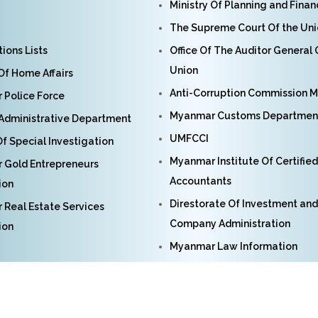
Ministry Of Planning and Fina
The Supreme Court Of the Un
ions Lists
Office Of The Auditor General
Union
 Of Home Affairs
Anti-Corruption Commission 
Police Force
Myanmar Customs Departmen
Administrative Department
UMFCCI
f Special Investigation
Myanmar Institute Of Certified
 Gold Entrepreneurs
Accountants
ion
Direstorate Of Investment and
Real Estate Services
Company Administration
ion
Myanmar Law Information
yright
Myanmar Financial Intelligence Unit
2023. All Rights Re