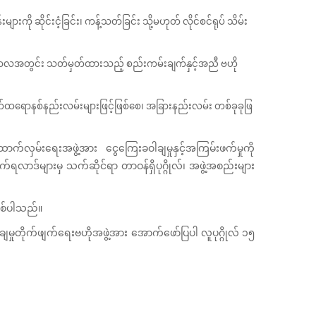
ို ဆိုင်းငံ့ခြင်း၊ ကန့်သတ်ခြင်း သို့မဟုတ် လိုင်စင်ရုပ် သိမ်း
့ကာလအတွင်း သတ်မှတ်ထားသည့် စည်းကမ်းချက်နှင့်အညီ ဗဟို
အီလက်ထရောနစ်နည်းလမ်းများဖြင့်ဖြစ်စေ၊ အခြားနည်းလမ်း တစ်ခုခုဖြ
က်လှမ်းရေးအဖွဲ့အား ငွေကြေးခဝါချမှုနှင့်အကြမ်းဖက်မှုကို
ျက်ရလာဒ်များမှ သက်ဆိုင်ရာ တာဝန်ရှိပုဂ္ဂိုလ်၊ အဖွဲ့အစည်းများ
ဖြစ်ပါသည်။
မှုတိုက်ဖျက်ရေးဗဟိုအဖွဲ့အား အောက်ဖော်ပြပါ လူပုဂ္ဂိုလ် ၁၅