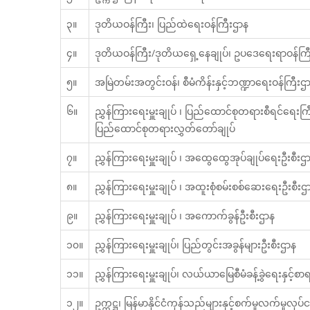
၃။
ဒုတိယဝန်ကြီး၊ ပြည်ထဲရေးဝန်ကြီးဌာန
၄။
ဒုတိယဝန်ကြီး/ဒုတိယရှေ့နေချုပ်၊ ဥပဒေရေးရာဝန်ကြ
၅။
အမြဲတမ်းအတွင်းဝန်၊ စီမံကိန်းနှင့်ဘဏ္ဍာရေးဝန်ကြီးဌ
၆။
ညွှန်ကြားရေးမှူးချုပ် ၊ ပြည်ထောင်စုတရားစီရင်ရေးကြီးက
ပြည်ထောင်စုတရားလွှတ်တော်ချုပ်
၇။
ညွှန်ကြားရေးမှူးချုပ် ၊ အထွေထွေအုပ်ချုပ်ရေးဦးစီးဌ
၈။
ညွှန်ကြားရေးမှူးချုပ် ၊ အထူးစုံစမ်းစစ်ဆေးရေးဦးစီးဌ
၉။
ညွှန်ကြားရေးမှူးချုပ် ၊ အကောက်ခွန်ဦးစီးဌာန
၁၀။
ညွှန်ကြားရေးမှူးချုပ်၊ ပြည်တွင်းအခွန်များဦးစီးဌာန
၁၁။
ညွှန်ကြားရေးမှူးချုပ်၊ လယ်ယာမြေစီမံခန့်ခွဲရေးနှင့်စ
၁၂။
ဥက္ကဋ္ဌ၊ မြန်မာနိုင်ငံကုန်သည်များနှင့်စက်မှုလက်မှုလုပ