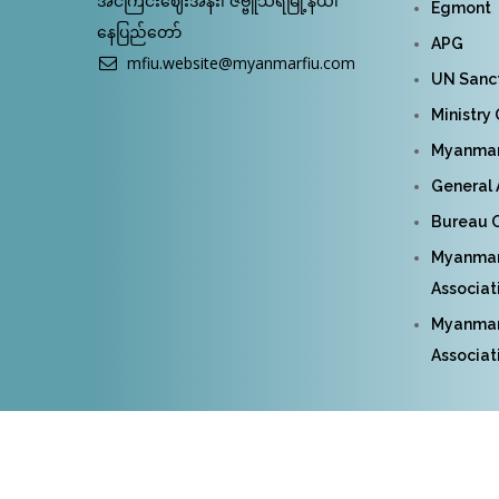
အင်ကြင်းဈေးအနီး၊ ဇဗ္ဗူသီရိမြို့နယ်၊
Egmont
နေပြည်တော်
APG
mfiu.website@myanmarfiu.com
UN Sanct
Ministry
Myanmar 
General 
Bureau O
Myanmar
Associat
Myanmar 
Associat
© Cop