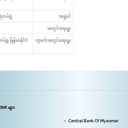
ဲတပ်ဖွဲ့
အဖွဲ့ဝင်
အတွင်းရေးမှူး
ဖွဲ့၊ မြန်မာနိုင်ငံ
တွဲဖက်အတွင်းရေးမှူး
INK များ
Central Bank Of Myanmar