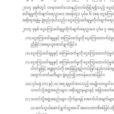
၂၀၁၄ ခုနှစ်တွင် တရားမဝင်သောနည်းလမ်းဖြင့်ရရှိသည့် ငွေကြ
ခဝါချမှုတိုက်ဖျက်ရေးဥပဒေ အခန်း(၄)၊ ပုဒ်မ ၆ အရ ငွေကြေးခ
အစိုးရအဖွဲ့မှ ဖွဲ့စည်းခဲ့ပါသည်။ ငွေကြေးခဝါချမှုတိုက်ဖျက်ရေ
၂၀၁၄ ခုနှစ် ငွေကြေးခဝါချမှုတိုက်ဖျက်ရေးဥပဒေ ပုဒ်မ ၇ အ
(က) ငွေကြေးခဝါချမှုနှင့် အကြမ်းဖက်မှုကို ငွေကြေးထောက်ပံ့မှ
ညှိနှိုင်းအရေးယူဆောင်ရွက်ခြင်း၊
(ခ) ငွေကြေးခဝါချမှုနှင့် အကြမ်းဖက်မှုကို ငွေကြေးထောက်ပံ့
(ဂ) ငွေကြေးခဝါချမှုနှင့် အကြမ်းဖက်မှုကို ငွေကြေးထောက်ပံ့
ပါဝင်မှုဖြင့် အန္တရာယ်ကို အခြေပြုချဉ်းကပ်ခြင်းနည်းလမ်းမ
အတွက် ကော်မတီများ ဖွဲ့စည်း၍ တာဝန်ပေးအပ်ခြင်း၊
(ဃ) ပုဒ်မခွဲ (က) နှင့် (ခ) အရ ချမှတ်ထားသည့် အမျိုးသားမူ
သတင်းပို့အဖွဲ့အစည်းများ၊ အစိုးရဌာနများနှင့် အခြားဆက်စ
(င) သတင်းပို့အဖွဲ့အစည်းများ လိုက်နာရန် အောက်ပါအချက်များကိ
(၁) ဆက်သွယ်ဆောင်ရွက်သူအပေါ် အလေးထားစိစစ်ခြင်းဆိုင်ရ