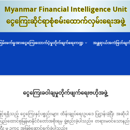
Myanmar Financial Intelligence Unit
ငွေကြေးဆိုင်ရာစုံစမ်းထောက်လှမ်းရေးအဖွဲ့
ကြမ်းဖက်မှုအားငွေကြေးထောက်ပံ့မှုတိုက်ဖျက်ရေးကဏ္ဍ
အန္တရာယ်အကဲဖြတ်ချက
ငွေကြေးခဝါချမှုတိုက်ဖျက်ရေးဗဟိုအဖွဲ့
့်ရရှိသည့် ငွေကြေးနှင့်ပစ္စည်းများ ထိန်းချုပ်ရေးဥပဒေ ပြဌာန်းခဲ့ပြီး အ
 ပြည်ထောင်စုမြန်မာနိုင်ငံတော်အစိုးရမှ ဖွဲ့စည်းခဲ့ပါသည်။ တရားမဝင်သောနည်းလ
ကြီး မှ ဥက္ကဋ္ဌ အဖြစ်ဆောင်ရွက်ခဲ့ပါသည်။