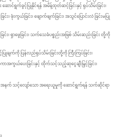
ွက်ခွင့်ပြုနိုင်ရန် အမိန့်ထုတ်ဆင့်ခြင်းနှင့် ရုပ်သိမ်းခြင်း၊
်း၊ ဖုံးကွယ်ခြင်း၊ ဖျောက်ဖျက်ခြင်း၊ အသွင်ပြောင်းလဲ ခြင်းမပြု
းခြင်း၊ ရှာဖွေခြင်း၊ သက်သေခံပစ္စည်းအဖြစ် သိမ်းဆည်းခြင်း တို့ကို
ြုချက်ကို ပြန်လည်ရုပ်သိမ်းခြင်းတို့ကို ကြီးကြပ်ခြင်း၊
ာအကွယ်ပေးခြင်းနှင့် ထိုက်သင့်သည့်ဆုငွေချီးမြှင့်ခြင်း၊
းအနက် သင့်လျော်သော အရေးယူမှုကို ဆောင်ရွက်ရန် သက်ဆိုင်ရာ
း၊