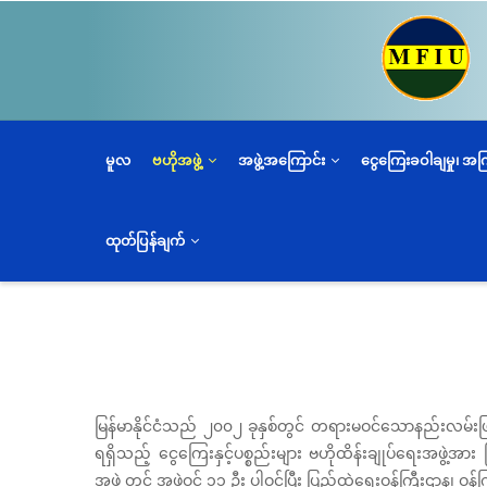
အဓိက
အကြောင်းအရာ
သို့
သွား
မည်
မူလ
ဗဟိုအဖွဲ့
အဖွဲ့အကြောင်း
ငွေကြေးခဝါချမှု၊ အ
ထုတ်ပြန်ချက်
မြန်မာနိုင်ငံသည် ၂၀၀၂ ခုနှစ်တွင် တရားမဝင်သောနည်းလမ်းဖြင
ရရှိသည့် ငွေကြေးနှင့်ပစ္စည်းများ ဗဟိုထိန်းချုပ်ရေးအဖွဲ့အား
အဖွဲ့ တွင် အဖွဲ့ဝင် ၁၁ ဦး ပါဝင်ပြီး ပြည်ထဲရေးဝန်ကြီးဌာန၊ ဝန်