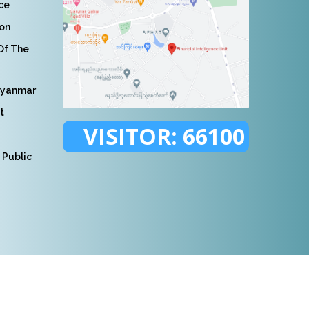
nce
ion
 Of The
Myanmar
t
VISITOR:
66100
 Public
served.