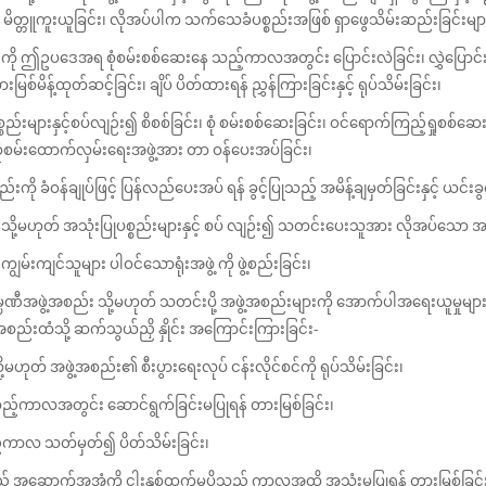
တ္တူကူးယူခြင်း၊ လိုအပ်ပါက သက်သေခံပစ္စည်းအဖြစ် ရှာဖွေသိမ်းဆည်းခြင်းများ ဆောင်ရ
ျားကို ဤဥပဒေအရ စုံစမ်းစစ်ဆေးနေ သည့်ကာလအတွင်း ပြောင်းလဲခြင်း၊ လွှဲပြောင်းခြင
ြစ်မိန့်ထုတ်ဆင့်ခြင်း၊ ချိပ် ပိတ်ထားရန် ညွှန်ကြားခြင်းနှင့် ရုပ်သိမ်းခြင်း၊
စည်းများနှင့်စပ်လျဉ်း၍ စိစစ်ခြင်း၊ စုံ စမ်းစစ်ဆေးခြင်း၊ ဝင်ရောက်ကြည့်ရှုစစ်ဆေ
ုံစမ်းထောက်လှမ်းရေးအဖွဲ့အား တာ ဝန်ပေးအပ်ခြင်း၊
ဝန်ချုပ်ဖြင့် ပြန်လည်ပေးအပ် ရန် ခွင့်ပြုသည့် အမိန့်ချမှတ်ခြင်းနှင့် ယင်းခွင့်ပ
း သို့မဟုတ် အသုံးပြုပစ္စည်းများနှင့် စပ် လျဉ်း၍ သတင်းပေးသူအား လိုအပ်သော အက
မ်းကျင်သူများ ပါဝင်သောရုံးအဖွဲ့ ကို ဖွဲ့စည်းခြင်း၊
ီအဖွဲ့အစည်း သို့မဟုတ် သတင်းပို့ အဖွဲ့အစည်းများကို အောက်ပါအရေးယူမှုမျာ
့အစည်းထံသို့ ဆက်သွယ်ညှိ နှိုင်း အကြောင်းကြားခြင်း-
သို့မဟုတ် အဖွဲ့အစည်း၏ စီးပွားရေးလုပ် ငန်းလိုင်စင်ကို ရုပ်သိမ်းခြင်း၊
ုသည့်ကာလအတွင်း ဆောင်ရွက်ခြင်းမပြုရန် တားမြစ်ခြင်း၊
သည့်ကာလ သတ်မှတ်၍ ပိတ်သိမ်းခြင်း၊
ယ်သည့် အဆောက်အအုံကို ငါးနှစ်ထက်မပိုသည့် ကာလအထိ အသုံးမပြုရန် တားမြစ်ခြင်