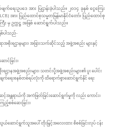
ုက်ဖျက်ရေးဥပဒေ အား ပြဌာန်းခဲ့ပါသည်။ ၂၀၁၄ ခုနှစ် ငွေကြေး
LCB) အား ပြည်ထောင်စုသမ္မတမြန်မာနိုင်ငံတော်၊ ပြည်ထောင်စု
်ကြီး မှ ဥက္ကဋ္ဌ အဖြစ် ဆောင်ရွက်ပါသည်။
ဖြစ်ပါသည်-
င်ရာအစိုးရဌာနများ၊ အခြားသက်ဆိုင်သည့် အဖွဲ့အစည်း များနှင့်
ဆောင်ခြင်း၊
ိုးရဌာနအဖွဲ့အစည်းများ၊ သတင်းပို့အဖွဲ့အစည်းများ၏ ပူး ပေါင်း
က်ဖျက်ရေးစနစ်တစ်ရပ်လုံးကို ထိရောက်စွာဆောင်ရွက်နိုင် ရေး
ဆင့်အန္တရာယ်ကို အကဲဖြတ်ခြင်းဆောင်ရွက်မှုကို လည်း ကောင်း၊
့ကြည့်စစ်ဆေးခြင်း၊
ွယ်ဆောင်ရွက်သူအပေါ် တိုးမြှင့်အလေးထား စိစစ်ခြင်းလုပ် ငန်း