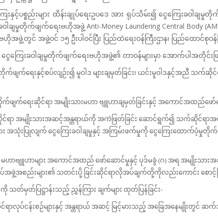
ေးနှင့်ပစ္စည်းများ ထိန်းချုပ်ရေးဥပဒေ အား ရုပ်သိမ်း၍ ငွေကြေးခဝါချမှုတိ
ဝါချမှုတိုက်ဖျက်ရေးဗဟိုအဖွဲ့ Anti-Money Laundering Central Body (AM
းဗဟိုအဖွဲ့တွင် အဖွဲ့ဝင် ၁၅ ဦးပါဝင်ပြီး ပြည်ထဲရေးဝန်ကြီးဌာန၊ ပြည်ထောင်စုဝန
ရ ငွေကြေးခဝါချမှုတိုက်ဖျက်ရေးဗဟိုအဖွဲ့၏ တာဝန်များမှာ အောက်ပါအတိုင်း
ုတိုက်ဖျက်ရေးနှင့်စပ်လျဉ်း၍ မူဝါဒ များချမှတ်ခြင်း၊ ယင်းမူဝါဒနှင့်အညီ သက်ဆို
မှုတိုက်ဖျက်ရေးဆိုင်ရာ အမျိုးသားမဟာ ဗျူဟာချမှတ်ခြင်းနှင့် အကောင်အထည်ဖော်
မှုဆိုင်ရာ အမျိုးသားအဆင့်အန္တရာယ်ကို အကဲဖြတ်ခြင်း ဆောင်ရွက်၍ သက်ဆိုင်ရာအစ
ျား အသုံးပြုလျက် ငွေကြေးခဝါချမှုနှင့် အကြမ်းဖက်မှုကို ငွေကြေးထောက်ပံ့မှုတို
ဝါဒ၊ မဟာဗျူဟာများ အကောင်အထည် ဖော်ဆောင်မှုနှင့် ပုဒ်မခွဲ (ဂ) အရ အမျိုးသားအ
ပ်အဖွဲ့အစည်းများ၏ သတင်းပို့ ခြင်းဆိုင်ရာလိုအပ်ချက်တို့ကိုလည်းကောင်း စောင်
ု သတ်မှတ်ပြဋ္ဌာန်းသည့် ညွှန်ကြား ချက်များ ထုတ်ပြန်ခြင်း-
ာလုပ်ငန်းစဉ်များနှင့် အန္တရာယ် အဆင့် မြင့်မားသည့် အခြေအနေမျိုးတွင် ဆက်သ