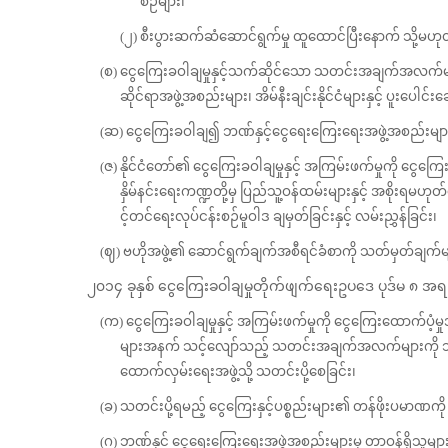
စဉ်များ၊
(၂) စီးပွားဆက်ဆံဆောင်ရွက်မှု ထူထောင်ပြီးနောက် သို့မဟု
(စ) ငွေကြေးခဝါချမှုနှင့်သက်ဆိုင်သော သတင်းအချက်အလက်များဖ
ဆိုင်ရာအဖွဲ့အစည်းများ၊ အိမ်နီးချင်းနိုင်ငံများနှင့် ပူးပေါင်း
(ဆ) ငွေကြေးခဝါချ၍ ဘဏ်နှင့်ငွေရေးကြေးရေးအဖွဲ့အစည်းများ၊ စ
(ဇ) နိုင်ငံတော်၏ ငွေကြေးခဝါချမှုနှင့် အကြမ်းဖက်မှုကို ငွ
နှိမ်နင်းရေးကဏ္ဍတို့မှ ပြည်သူ့ဝန်ထမ်းများနှင့် အစိုးရမ
င့်တင်ရေးလုပ်ငန်းစဉ်မူဝါဒ ချမှတ်ခြင်းနှင့် လမ်းညွှန်ခြင်း၊
(ဈ) ဗဟိုအဖွဲ့၏ ဆောင်ရွက်ချက်အစီရင်ခံစာကို သတ်မှတ်ချက်များ
၂၀၁၄ ခုနှစ် ငွေကြေးခဝါချမှုတိုက်ဖျက်ရေးဥပဒေ ပုဒ်မ ၈ အရ င
(က) ငွေကြေးခဝါချမှုနှင့် အကြမ်းဖက်မှုကို ငွေကြေးထောက်ပံ
များအနက် သင့်လျော်သည့် သတင်းအချက်အလက်များကို သက်ဆို
ထောက်လှမ်းရေးအဖွဲ့သို့ သတင်းပို့စေခြင်း၊
(ခ) သတင်းပို့ရမည့် ငွေကြေးနှင့်ပစ္စည်းများ၏ တန်ဖိုးပမာဏက
(ဂ) ဘဏ်နှင့် ငွေရေးကြေးရေးအဖွဲ့အစည်းများမှ တာဝန်ရှိသူများ