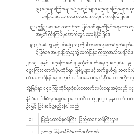
(၅) ငွေရေးကြေးရေးအဖွဲ့အစည်းများ၊ ငွေရေးကြေးရေးမဟုတ်သော 
စေခြင်းနှင့် ဆက်လက်လုပ်ဆောင်မှုကို တားမြစ်ခြင်း။
(ည) ဤဥပဒေအရ တရားရုံးက ပြစ်ဒဏ်ချမှတ်ခြင်းခံရသော ကုမ္ပ
အဖွဲ့၏ကြီးကြပ်မှုအောက်တွင် ထားရှိနိုင်ခြင်း၊
(ဋ) ပုဒ်မခွဲ (ဈ) နှင့် ပုဒ်မခွဲ (ည) တို့ပါ အရေးယူဆောင်ရွက်
င့်ဖြစ်စေ အများပြည်သူသို့ ထုတ်ပြန်ကြေညာအသိပေးခြင်း။
၂၀၁၄ ခုနှစ် ငွေကြေး‌ခဝါချမှုတိုက်ဖျက်ရေးဥ‌ပဒေပုဒ်မ ၉ 
ငွေကြေးထောက်ပံ့မှုဆိုင်ရာ ပြစ်မှုများနှင့်ဆက်နွယ်၍ သတင်းပိ
ထံ ပေးအပ်ခြင်းများ လွတ်လပ်စွာဆောင်ရွက်နိုင်သော ဗဟိုအဖွ
သို့ဖြစ်ရာ ငွေကြေးဆိုင်ရာစုံစမ်းထောက်လှမ်းရေးအဖွဲ့သည် ငွ
နိုင်ငံတော်စီမံအုပ်ချုပ်ရေးကောင်စီသည် ၂၀၂၁ ခုနှစ် စက်တင
ဦးဖြင့် ပြင်ဆင်ဖွဲ့စည်းခဲ့ပါသည်-
၁။
ပြည်ထောင်စုဝန်ကြီး၊ ပြည်ထဲရေးဝန်ကြီးဌာန
၂။
ဥက္ကဋ္ဌ၊ မြန်မာနိုင်ငံတော်ဗဟိုဘဏ်