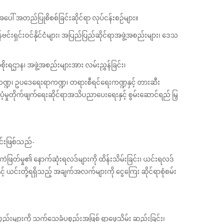
ပေါ် အတည်ပြုစိစစ်ခြင်းဆိုင်ရာ လုပ်ငန်းစဉ်များ။
းရှင်းဝင်နိုင်ငံများ၊ အပြည်ပြည်ဆိုင်ရာအဖွဲ့အစည်းများ၊ ဒေသ
ိုးရဌာန၊ အဖွဲ့အစည်းများအား လမ်းညွှန်ခြင်း၊
များကဏ္ဍ၊ ဥပဒေရေးရာကဏ္ဍ၊ တရားစီရင်ရေးကဏ္ဍနှင့် တားဆီး
ပံ့မှုတိုက်ဖျက်ရေးဆိုင်ရာအသိပညာပေးရေးနှင့် စွမ်းဆောင်ရည် မြှ
င်းဖြစ်သည်-
ကဲဖြတ်မှု၏ နောက်ဆုံးရလဒ်များကို ထိန်းသိမ်းခြင်း၊ ယင်းရလဒ်
 ယင်းတို့ရရှိသည့် အချက်အလက်များကို ငွေကြေး ဆိုင်ရာစုံစမ်း
စ္စည်းများကို သက်သေခံပစ္စည်းအဖြစ် ရှာဖွေသိမ်း ဆည်းခြင်း၊