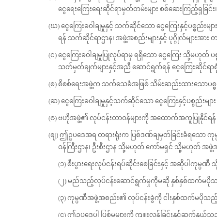
ငွေရေးကြေးရေးဆိုင်ရာမှတ်တမ်းများ စစ်ဆေးကြည့်ရှခြင်း၊ မိ
(ဃ) ငွေကြေးခဝါချမှုနှင့် သက်ဆိုင်သော ငွေကြေးနှင့်ပစ္စည်းမ
ရန် သက်ဆိုင်ရာဌာန၊ အဖွဲ့အစည်းများနှင့် ပုဂ္ဂိုလ်များအား တားမ
(င) ငွေကြေးခဝါချမှုပြုလုပ်ရာမှ ရရှိသော ငွေကြေး သို့မဟုတ် ပစ္
သတ်မှတ်ချက်များနှင့်အညီ ဆောင်ရွက်ရန် ငွေကြေးဆိုင်ရာစ
(စ) စိစစ်ရေးအဖွဲ့က သက်သေခံအဖြစ် သိမ်းဆည်းထားသောပစ္စည်းကို ခံ
(ဆ) ငွေကြေးခဝါချမှုနှင့်သက်ဆိုင်သော ငွေကြေးနှင့်ပစ္စည်းမျာ
(ဇ) ဗဟိုအဖွဲ့၏ လုပ်ငန်းတာဝန်များကို အထောက်အကူပြုနိုင်ရန် ကျွ
(ဈ) ဤဥပဒေအရ တရားရုံးက ပြစ်ဒဏ်ချမှတ်ခြင်းခံရသော ကုမ္ပဏ
ဝန်ကြီးဌာန၊ ဦးစီးဌာန သို့မဟုတ် ကော်မရှင် သို့မဟုတ် အဖွဲ
(၁) စီးပွားရေးလုပ်ငန်းရပ်ဆိုင်းစေခြင်းနှင့် အဆိုပါကုမ္ပဏီ 
(၂) မည်သည့်လုပ်ငန်းဆောင်ရွက်မှုကိုမဆို နှစ်နှစ်ထက်မပိ
(၃) ကုမ္ပဏီအဖွဲ့အစည်း၏ လုပ်ငန်းခွဲကို ငါးနှစ်ထက်မပို
(၄) ဤဥပဒေပါ ပြစ်မှုများကို ကျူးလွန်ခြင်းနှင့်ဆက်နွှ