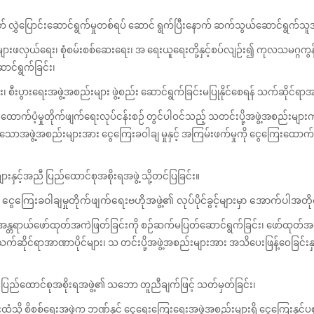
တ် လွှဲပြောင်းဆောင်ရွက်မှုတစ်ရပ် ဆောင် ရွက်ပြီးနောက် ဆက်သွယ်ဆောင်ရွက်သူအ
လှယ်ရေး၊ စုံစမ်းစစ်ဆေးရေး၊ အ ရေးယူရေးတို့နှင့်စပ်လျဉ်း၍ ကုလသမဂ္ဂကွန်ဗင်
ဆောင်ရွက်ခြင်း၊
ီးပွားရေးအဖွဲ့အစည်းများ ဖွဲ့စည်း ဆောင်ရွက်ခြင်းမပြုနိုင်စေရန် သက်ဆိုင်ရာအစ
ေကြေးထောက်ပံ့မှုတိုက်ဖျက်ရေးလုပ်ငန်းစဉ် တွင်ပါဝင်သည့် သတင်းပို့အဖွဲ့အစည်း
ဟုတ်သောအဖွဲ့အစည်းများအား ငွေကြေးခဝါချ မှုနှင့် အကြမ်းဖက်မှုကို ငွေကြေးထောက်
နှင့်အညီ ပြည်ထောင်စုအစိုးရအဖွဲ့ သို့တင်ပြခြင်း။
ွေကြေးခဝါချမှုတိုက်ဖျက်ရေးဗဟိုအဖွဲ့၏ လုပ်ပိုင်ခွင့်များမှာ အောက်ပါအတို
့မှုအန္တရာယ်ဖော်ထုတ်အကဲဖြတ်ခြင်းကို စဉ်ဆက်မပြတ်ဆောင်ရွက်ခြင်း၊ ဖော်ထုတ်အ
င်ရာအာဏာပိုင်များ၊ သ တင်းပို့အဖွဲ့အစည်းများအား အသိပေးဖြန့်ဝေခြင်းနှင့်
ို ပြည်ထောင်စုအစိုးရအဖွဲ့၏ သဘော တူညီချက်ဖြင့် သတ်မှတ်ခြင်း၊
ထံသို့ စိစစ်ရေးအဖွဲ့က ဘဏ်နှင့် ငွေရေးကြေးရေးအဖွဲ့အစည်းများရှိ ငွေကြေးနှင့်ပ