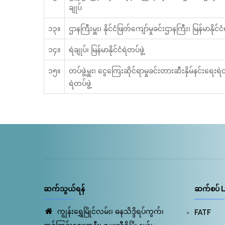
ချုပ်
၁၃။
ဌာနကြီးမှူး၊ နိုင်ငံဖြတ်ကျော်မှုခင်းဌာနကြီး၊ မြန်မာနိုင်ငံရ
၁၄။
ရဲချုပ်၊ မြန်မာနိုင်ငံရဲတပ်ဖွဲ့
၁၅။
တပ်ဖွဲ့မှူး၊ ငွေကြေးဆိုင်ရာမှုခင်းတားဆီးနှိမ်နင်းရေးရဲတပ်
ရဲတပ်ဖွဲ့
ဆက်သွယ်ရန်
ဆက်စပ် L
ကျွန်းရွှေမြိုင်လမ်း၊ ဓနသိဒ္ဒိရပ်ကွက်၊
FATF