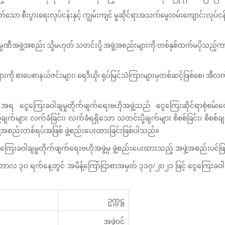
စီးပွားရေးလုပ်ငန်းနှင့် ကျွမ်းကျင် မှုဆိုင်ရာအသက်မွေးဝမ်းကျောင်းလုပ်ငန်းများက
ဏီအဖွဲ့အစည်း သို့မဟုတ် သတင်းပို့ အဖွဲ့အစည်းများကို တစ်နှစ်ထက်မပိုသည်
ချက်များကို စာပေစာနယ်ဇင်းများ၊ ရေဒီယို၊ ရုပ်မြင်သံကြားများမှတစ်ဆင့်ဖြစ်စေ၊ 
အရ ငွေကြေးခဝါချမှုတိုက်ဖျက်ရေးဗဟိုအဖွဲ့သည် ငွေကြေးဆိုင်ရာစုံစမ်းထော
ု့ချက်များ လက်ခံခြင်း၊ လက်ခံရရှိသော သတင်းပို့ချက်များ စိစစ်ခြင်း၊ စိစစ်ခ
ဲ့အစည်းတစ်ရပ်အဖြစ် ဖွဲ့စည်းပေးထားခြင်းဖြစ်ပါသည်။
ေကြေးခဝါချမှုတိုက်ဖျက်ရေးဗဟိုအဖွဲ့မှ ဖွဲ့စည်းပေးထားသည့် အဖွဲ့အစည်းပင်
်ဘာလ ၃၀ ရက်နေ့တွင် အမိန့်ကြော်ငြာစာအမှတ် ၃၁၇/၂၀၂၁ ဖြင့် ငွေကြေးခဝါချ
ဥက္ကဋ္ဌ
အဖွဲ့ဝင်