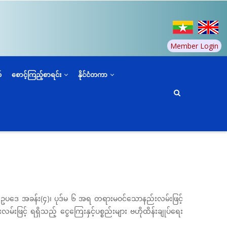
Member Login
်
စောင့်ကြည့်စာရင်း
နိုင်ငံတကာ
ဆိုပါ ဥပဒေ အခန်း(၄)၊ ပုဒ်မ ၆ အရ တရားမဝင်သောနည်းလမ်းဖြင့်
မ်းဖြင့် ရရှိသည့် ငွေကြေးနှင့်ပစ္စည်းများ ဗဟိုထိန်းချုပ်ရေး