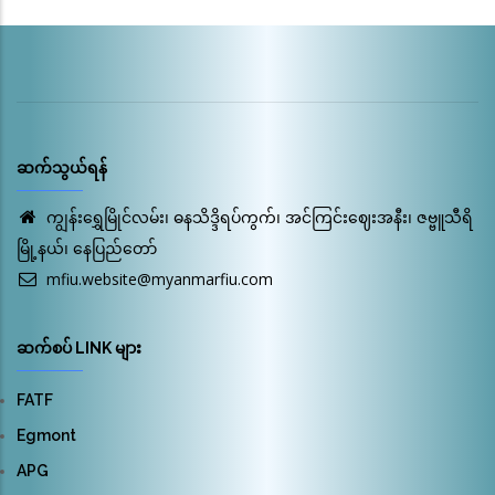
ဆက်သွယ်ရန်
ကျွန်းရွှေမြိုင်လမ်း၊ ဓနသိဒ္ဒိရပ်ကွက်၊ အင်ကြင်းဈေးအနီး၊ ဇဗ္ဗူသီရိ
မြို့နယ်၊ နေပြည်တော်
mfiu.website@myanmarfiu.com
ဆက်စပ် LINK များ
FATF
Egmont
APG