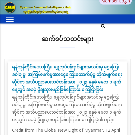
Member Login
အဓိက
Myanmar Financial Intelligence Unit
အကြောင်းအရာ
ငွေကြေးဆိုင်ရာစုံစမ်းထောက်လှမ်းရေးအဖွဲ့
သို့
သွား
မည်
ဆက်စပ်သတင်းများ
ရန်ကုန်တိုင်းဒေသကြီး၊ ရွှေလုပ်ငန်းရှင်များအသင်းမှ ငွေကြေး
ခဝါချမှု၊ အကြမ်းဖက်မှုအားငွေကြေးထောက်ပံ့မှု တိုက်ဖျက်ရေး
ဆိုင်ရာ အသိပညာပေးသင်တန်းအား ၂၀၂၃ ခုနှစ် မေလ ၁ ရက်
နေ့တွင် အခမဲ့ ပို့ချသွားမည်ဖြစ်ကြောင်း ကြေငြာခြင်း
ရန်ကုန်တိုင်းဒေသကြီး၊ ရွှေလုပ်ငန်းရှင်များအသင်းမှ ငွေကြေး
ခဝါချမှု၊ အကြမ်းဖက်မှုအားငွေကြေးထောက်ပံ့မှု တိုက်ဖျက်ရေး
ဆိုင်ရာ အသိပညာပေးသင်တန်းအား ၂၀၂၃ ခုနှစ် မေလ ၁ ရက်
နေ့တွင် အခမဲ့ ပို့ချသွားမည်ဖြစ်ကြောင်း ကြေငြာခဲ့ပါသည်။
Credit from The Global New Light of Myanmar, 12 April