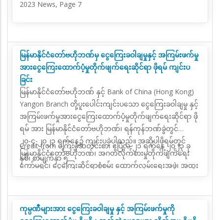
2023 News, Page 7
မြန်မာနိုင်ငံတော်ဗဟိုဘဏ်မှ ငွေကြေးခဝါချမှုနှင့် အကြမ်းဖက်မှု
အားငွေကြေးထောက်ပံ့မှုတိုက်ဖျက်ရေးဆိုင်ရာ ဖိုရမ် ကျင်းပ
ခြင်း
မြန်မာနိုင်ငံတော်ဗဟိုဘဏ် နှင့် Bank of China (Hong Kong)
Yangon Branch တို့ပူးပေါင်းကျင်းပသော ငွေကြေးခဝါချမှု နှင့်
အကြမ်းဖက်မှုအားငွေကြေးထောက်ပံ့မှုတိုက်ဖျက်ရေးဆိုင်ရာ ဖို
ရမ် အား မြန်မာနိုင်ငံတော်ဗဟိုဘဏ်၊ ရန်ကုန်ဘဏ်ခွဲတွင်
၂၀-၄-၂၀၂၃ ရက်နေ့၌ ကျင်းပခဲ့ပါသည်။ အဆိုပါဖိုရမ်တွင်
Credit from ကြေးမုံသတင်းစာ၊ ဧပြီလ ၂၁ ရက်နေ့ ၂၀၂၃ ခု
မြန်မာနိုင်ငံတော်ဗဟိုဘဏ်၊ အဂတိလိုက်စားမှုတိုက်ဖျက်ရေး
နှစ်၊ စာမျက်နှာ ၅
ကော်မရှင်၊ ငွေကြေးဆိုင်ရာစုံစမ်း ထောက်လှမ်းရေးအဖွဲ့၊ အထူး
စုံစမ်းစစ်ဆေးရေးဦးစီးဌာန ၊ သက်ဆိုင်ရာအစိုးရဌာနများနှင့်
ဖိတ်ကြားထားသူများတက်ရောက်ခဲ့ကြပါသည်။
ကုမ္ပဏီများအား ငွေကြေးခဝါချမှု နှင့် အကြမ်းဖက်မှုကို