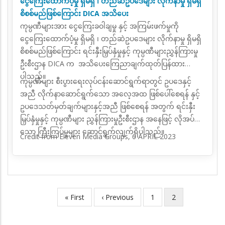
ငွေကြေးထောက်ပံ့မှု ရှိမရှိ ၊ တည်ဆဲဥပဒေများ လိုက်နာမှု ရှိမရှိ
စိစစ်မည်ဖြစ်ကြောင်း DICA အသိပေး
ကုမ္ပဏီများအား ငွေကြေးခဝါချမှု နှင့် အကြမ်းဖက်မှုကို
ငွေကြေးထောက်ပံ့မှု ရှိမရှိ ၊ တည်ဆဲဥပဒေများ လိုက်နာမှု ရှိမရှိ
စိစစ်မည်ဖြစ်ကြောင်း ရင်းနှီးမြှပ်နှံမှုနှင့် ကုမ္ပဏီများညွှန်ကြားမှု
ဦးစီးဌာန DICA က အသိပေးကြေညာချက်ထုတ်ပြန်ထား
ပါသည်။
ကုမ္ပဏီများ စီးပွားရေးလုပ်ငန်းဆောင်ရွက်ရာတွင် ဥပဒေနှင့်
အညီ လိုက်နာဆောင်ရွက်သော အလေ့အထ ဖြစ်ပေါ်စေရန် နှင့်
ဥပဒေသတ်မှတ်ချက်များနှင့်အညီ ဖြစ်စေရန် အတွက် ရင်းနှီး
မြှပ်နှံမှုနှင့် ကုမ္ပဏီများ ညွှန်ကြားမှုဦးစီးဌာန အနေဖြင့် လိုအပ်
သော ကြီးကြပ်မှုများ ဆောင်ရွက်လျက်ရှိပါသည်။
Credit from Eleven Media Groups, 6 APRIL 2023
First
« First
Previous
‹ Previous
Page
1
လက်ရှိ
2
Pagination
page
page
စာမျက်နှာ