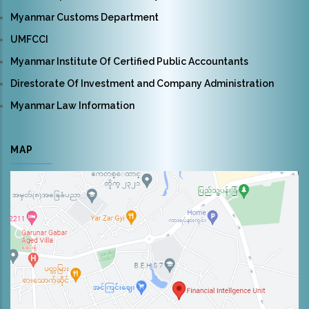
Myanmar Customs Department
UMFCCI
Myanmar Institute Of Certified Public Accountants
Direstorate Of Investment and Company Administration
Myanmar Law Information
MAP