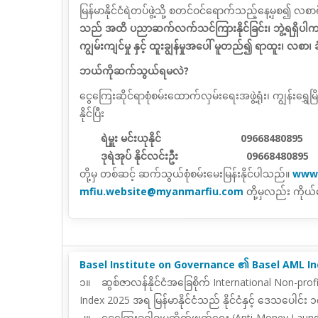
မြန်မာနိုင်ငံရဲတပ်ဖွဲ့သို့ စတင်ဝင်ရောက်သည့်နေ့မှစ၍ လစာရ
သည်
အထိ
ပညာဆက်လက်သင်ကြားနိုင်ခြင်း၊ ဘွဲ့ရရှိပါက ဒု
ကျွမ်းကျင်မှု နှင့် ထူးချွန်မှုအပေါ် မူတည်၍ ရာထူး၊ လစာ၊ ခံစာ
ဘယ်ကိုဆက်သွယ်ရမလဲ?
ငွေကြေးဆိုင်ရာစုံစမ်းထောက်လှမ်းရေးအဖွဲ့ရုံး၊ ကျွန်းရွ
နိုင်ပြီး
ရဲမှူး မင်းယုနိုင် 09668480895
ဒုရဲအုပ် နိုင်လင်းဦး 09668480895
တို့မှ တစ်ဆင့် ဆက်သွယ်စုံစမ်းမေးမြန်းနိုင်ပါသည်။
www
mfiu.website@myanmarfiu.com
တို့မှလည်း ကိုယ
Basel Institute on Governance ၏ Basel AML Inde
၁။ ဆွစ်ဇာလန်နိုင်ငံအခြေစိုက် International Non-pro
Index 2025 အရ မြန်မာနိုင်ငံသည် နိုင်ငံနှင့် ဒေသပေါင်း ၁၇၇
၂။ ငွေကြေးခဝါချမှုတိုက်ဖျက်ရေး (Anti-Money Launde