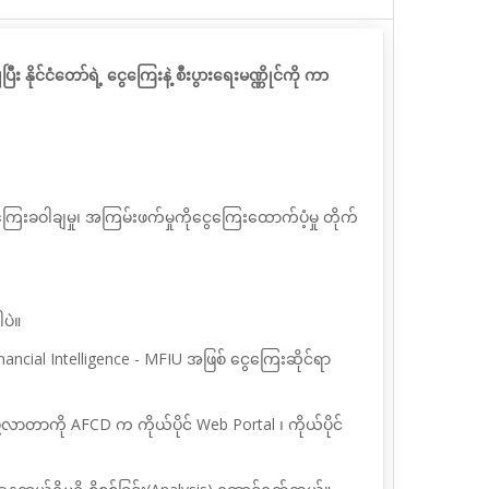
ိုင်ငံတော်ရဲ့ ငွေကြေးနဲ့ စီးပွားရေးမဏ္ဏိုင်ကို ကာ
ကြေးခဝါချမှု၊ အကြမ်းဖက်မှုကိုငွေကြေးထောက်ပံ့မှု
တိုက်
ပဲ။
nancial Intelligence - MFIU အဖြစ် ငွေကြေးဆိုင်ရာ
တာကို AFCD က ကိုယ်ပိုင် Web Portal ၊ ကိုယ်ပိုင်