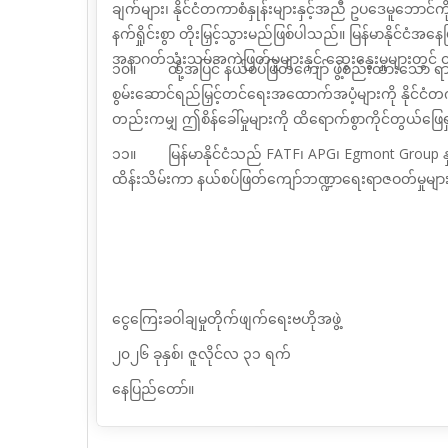
ချက်များ၊ နိုင်ငံတကာစံနှုန်းများနှင့်အညီ ဥပဒေမူဘေ
နက်ရှိုင်းစွာ တိုးမြှင့်သွားမည်ဖြစ်ပါသည်။ မြန်မာနိုင်ငံ
အနာဂတ်သုံးသပ်အကဲဖြတ်မှုများနှင့် ဆွေးနွေးမှုများတွင
၁၀။ ထို့အပြင် နယ်စပ်ဖြတ်ကျော် ဖွဲ့စည်းထားသော ရာဇဝ
စွမ်းဆောင်ရည်မြှင့်တင်ရေးအထောက်အပံ့များကို နိုင်ငံတ
တည်းကမျှ ဤစိန်ခေါ်မှုများကို ထိရောက်စွာကိုင်တွယ်ဖြေရှ
၁၁။ မြန်မာနိုင်ငံသည်
FATF
၊
APG
၊
Egmont Group
ထိန်းသိမ်းကာ နယ်စပ်ဖြတ်ကျော်ဘဏ္ဍာရေးရာဇဝတ်မှုများ
ငွေကြေးခဝါချမှုတိုက်ဖျက်ရေးဗဟိုအဖွဲ့
၂၀၂၆ ခုနှစ်၊ ဇူလိုင်လ ၃၁ ရက်
နေပြည်တော်။