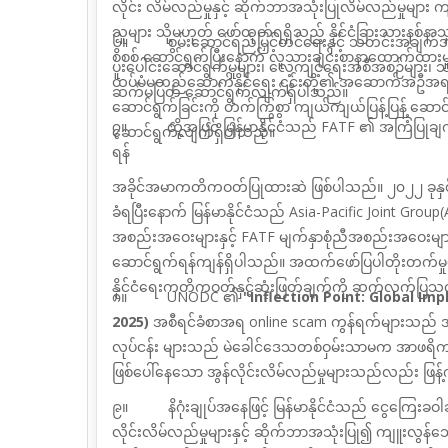
လိုင်း လိမ်လည်မှုနှင့် ဆိုက်ဘာအသုံးပြုလိမ်လည်မှုများ ကျ
သူများ သို့မဟုတ်
ဖော်ထုတ်ရရှိသည့် နိုင်ငံခြားသားနစ်နာသူမ
၆။
စွမ်းဆောင်ရည်မြှင့်တင်ရေးနှင့် သတင်းအချ
စိစစ် ဆောင်ရွက်ပြီးနောက် လူသားချင်းစာနာထောက်ထားမှုနှင့်
ပူးပေါင်းဆောင်ရွက်မှုများ၊ လေ့ကျင့်ရေးအစီအစဉ်များ၊
ထပ်မံမတည်ဆောက်နိုင်ရေး ၎င်းတို့၏ အဆောက်အဦအရင်
ဆက်မပြတ် ဆောင်ရွက်လျက်ရှိပါသည်။
ဆောင်ရွက်ခြင်းကို တက်ကြွစွာ
ကျယ်ကျယ်ပြန့်ပြန့်
ဆောင
၇။ ထို့အပြင် မြန်မာနိုင်ငံသည်
FATF
၏ အကြံပြုချက
ဆောင်ရွက်
လျက်ရှိပါသည်
။
ရန်
အခိုင်အမာကတိကဝတ်ပြုထားဆဲ ဖြစ်ပါသည်။ ၂၀၂၂ ခုန
ခံရပြီးနောက် မြန်မာနိုင်ငံသည်
Asia-Pacific Joint Group
အစည်းအဝေးများနှင့်
FATF
မျက်နှာစုံညီအစည်းအဝေးမျာ
ဆောင်ရွက်ရန်ကျန်ရှိပါသည်။ အထက်ဖော်ပြပါတိုးတက်မှုမျာ
နိုင်ငံရေးကတိကဝတ်နှင့်ဆုံးဖြတ်ချက်ကို ဆက်လက်ပြသလျက
၈။
UNODC
၏
"Inflection Point: Global Im
2025)
အစီရင်ခံစာအရ
online scam
ကွန်ရက်များသည် အ
လုပ်ငန်း
များသည် မဲခေါင်ဒေသတစ်ဝှမ်းသာမက အာဖရိက၊ 
ဖြစ်ပေါ်နေသော
အွန်လိုင်းလိမ်လည်မှုများသည်လည်း ဖြန့
၉။
နိဂုံးချုပ်အနေဖြင့် မြန်မာနိုင်ငံသည် ငွေကြေးခဝ
လိုင်းလိမ်လည်မှုများနှင့် ဆိုက်ဘာအသုံးပြု၍ ကျူးလွန်သ