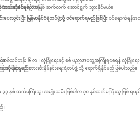
 ကို ဘယ်လိုဝင်ရမလဲ???
ofessional တစ်ဦးအဖြစ် ဆက်လက် ဆောင်ရွက် သွားနိုင်မယ်။
ေးသွင်းပြီး မြန်မာနိုင်ငံရဲတပ်ဖွဲ့သို့
ဝင်ရောက်ရမည်ဖြစ်ပြီး
ဝင်ရောက်ရန်အတွ
်သားသစ်သင်တန်း ၆ လ ၊ လုံခြုံရေးနှင့် စစ် ပညာအတွေ့အကြုံရစေရန် လုံခြုံရေး
ည်။
ိုင်ရာမှုခင်းတားဆီးနှိမ်နင်းရေးရဲတပ်ဖွဲ့ သို့ ရောက်ရှိနိုင်မည်ဖြစ်ပါသည်။
ောင် နိုင်ရမည်။
က ၃၃ နှစ် ထက်မကြီးသူ၊ အမျိုးသမီး ဖြစ်ပါက ၃၀ နှစ်ထက်မကြီးသူ ဖြစ် ရမည
ည်။