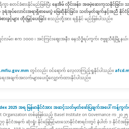
ိက္ခာ စတင်ခံစားနိုင်မည်ဖြစ်ပြီး
နေအိမ်
လိုင်းခန်း၊ အခမဲ့ဆေးကုသနိုင်ခြင်း၊ သက်
ရဲအုပ်လောင်းအရာရှိစာမေးပွဲ ဖြေဆိုနိုင်ခြင်း၊
သတ်မှတ်ချက်နှင့်အညီ နိုင်င
းခွင့်များ တိုးမြှင့်ပေးခြင်း
စသည်တို့အား ရရှိနိုင် မည်ဖြစ်ပါသည်။
ှေမြိုင်လမ်း၊ ဧက ၁၀၀၀ ၊ အင်ကြင်းဈေးအနီး၊ ဓနသိဒ္ဓိရပ်ကွက်၊ ဇဗ္ဗူသီရိမြို့
.mfiu.gov.mm
တွင်လည်း ဝင်ရောက် လေ့လာကြည့်ရှုနိုင်ပါသည်။
afcd.
်ရေးအချက်အလက်များပေးပို့လျှောက်ထားနိုင်ပါသည်။
x 2025 အရ မြန်မာနိုင်ငံအား အဆင့်သတ်မှတ်ဖော်ပြချက်အပေါ် ကန့်ကွက်
fit Organization တစ်ခုဖြစ်သည့် Basel Institute on Governance က ၂၀၂၅ 
 နိုင်ငံအနက် ဆုံးရှုံး နိုင်ခြေမြင့်မားသောနိုင်ငံစာရင်းတွင် နံပါတ် ၁ နိုင်ငံ
ring - AML)၊ အကြမ်းဖက်မှုကို ငွေကြေးထောက်ပံ့မှုတိုက်ဖျက်ရေး(Counter