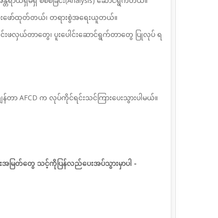
န္တရာယ်ရှိမရှိ စိစစ်ခြင်း(Analysis) ဆောင်ရွက်တယ်။
း စုံစမ်းဖော်ထုတ်တယ်၊ တရားစွဲအရေးယူတယ်။
 သတင်းဖလှယ်တာတွေ၊ ပူးပေါင်းဆောင်ရွက်တာတွေ ပြုလုပ် ရ
ယ်။ ကျန်တာ AFCD က လုပ်ကိုင်ရင်းသင်ကြားပေးသွားပါမယ်။
ုးအမြတ်တွေ သင့်ကိုပြန်လည်ပေးအပ်သွားမှာပါ -