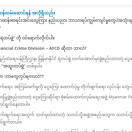
 တာဝန်ထမ်းဆောင်ရန် အလိုရှိသည်။
န်းဂဏန်းစာရင်းအင်းတွေကြား နည်းပညာ၊ ဘာသာရပ်ကျွမ်းကျင်မှုတွေပဲအသုံးချပြီး န
?
ရဲတပ်ဖွဲ့” ကို ဝင်ရောက်လိုက်ပါ။
ti Financial Crime Division – AFCD ဆိုတာ ဘာလဲ?
ြည်ထဲရေးဝန်ကြီးဌာန၊ မြန်မာနိုင်ငံ
ရဲတပ်ဖွဲ့ လက်အောက်မှာဖွဲ့စည်းထားတဲ့ ငွေ
့
“အထူးတပ်ဖွဲ့”
တစ်ခုပါ။
FCD) က ဘာတွေလုပ်ရတာလဲ??
ရေး၊ အကြမ်းဖက်မှုကို ငွေကြေး ထောက်ပံ့မှု တိုက်ဖျက်ရေး လုပ်ငန်း တွေပါ
ားပြုဖွဲ့စည်းထားတဲ့ ငွေကြေးဆိုင်ရာ စုံစမ်းထောက်လှမ်းရေးအဖွဲ့ Myanmar Fi
ဆောင်ရွက်နေတာပါ။
ုက်ဖျက်ရေးအတွက် သတ်မှတ်ထားတဲ့ သတင်းပို့အဖွဲ့အစည်းတွေက သတင်းပို့လာ
ာင်ရွက်တယ်။