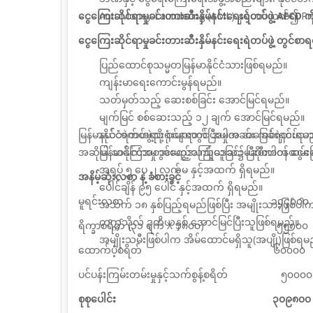
ငွေကြေးဆိုင်ရာမှုခင်းတားဆီးနှိမ်နင်းရေးရဲတပ်ဖွဲ့ AFCD
Anti-Money Laundering (AML) နှင့်ပတ်သက်၍ Pr
ငွေကြေးဆိုင်ရာမှုခင်းတားဆီးနှိမ်နင်းရေးရဲတပ်ဖွဲ့ တွင်စာရင်းပ
ပြည်ထောင်စုသမ္မတမြန်မာနိုင်ငံသားဖြစ်ရမည်။
ကျန်းမာရေးကောင်းမွန်ရမည်။
သတ်မှတ်သည့် ဆေးစစ်ခြင်း အောင်မြင်ရမည်။
မျက်မြင် စစ်ဆေးသည့် ၁၂ ချက် အောင်မြင်ရမည်။
မြန်မာနိုင်ငံရဲတပ်ဖွဲ့သို့ ဝင်ရောက်ပြီးပါက အခြေခံရဲတပ
နယ်ဘက်တရားရုံးများတွင် အမှုအခင်း ကင်းရှင်းရမ
အဆိုပါ သင်ကြားမှု အတွေ့အကြုံယူခြင်း ပြီးစီးပါက ငွေကြေးဆ
မြန်မာနိုင်ငံအတွင်းမည်သည့်ဒေသ၌မဆိုတာဝန်ထမ်းဆ
အရပ် ၅ ပေ ၂ လက်မ နှင့်အထက် ရှိရမည်။
အနိမ့်ဆုံးလစာ နဲ့ ခံစားခွင့်
ပေါင်ချိန် ၉၅ ပေါင် နှင့်အထက် ရှိရမည်။
မူရင်းလစာ ၁၄၄၀၀၀
အသက် ၁၈ နှစ်ပြည့်ရမည်ဖြစ်ပြီး အမျိုးသားဖြစ်ပါ
တက္ကသိုလ် ဒုတိယနှစ် အောင်မြင်ပြီးသူဖြစ်ရမည်။
ရိက္ခာစရိတ် (၃၁ ရက် X ၁၈၀၀) ၅၅၈၀၀
အမျိုးသမီးဖြစ်ပါက အိမ်ထောင်မရှိသူ(အပျို)ဖြစ်ရမ
ထောက်ပံ့စရိတ် ၆၀၀၀၀
ပင်ပန်းကြမ်းတမ်းမှုနှင့်သက်စွန့်စရိတ် ၅၀၀၀၀
စုစုပေါင်း ၃၀၉၈၀၀