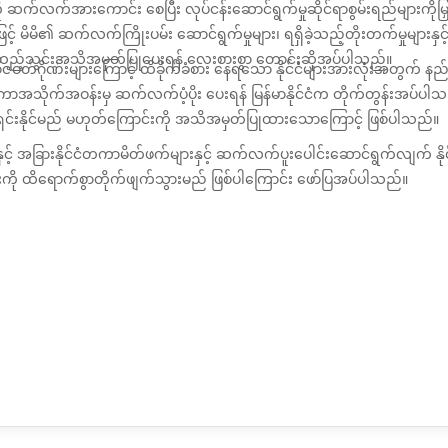
ာင်ကို ဆက်လက်အားကောင်း
စေပြီး လုပ်ငန်းဆောင်ရွက်မှုဆိုင်ရာစွမ်းရည်များကိုမ
အနေဖြင့် မိမိ၏ ဆက်လက်ကြိုးပမ်း
ဆောင်ရွက်မှုများ၊ ရရှိခဲ့သည့်တိုးတက်မှုများ
် ထည့်သွင်းအသိအမှတ်ပြုပေးရန်
လေးစားစွာ
တောင်းဆိုအပ်ပါသည်။
တ်ဂိုဏ်းများကြောင့် ထိခိုက်ခံစား
နေရသော နိုင်ငံများအားလုံးအတွက်
ကာအသိုက်အဝန်းမှ ဆက်လက်ပံ့ပိုး ပေးရန် မြန်မာနိုင်ငံက တိုက်တွန်းအပ်ပါသည
င်းနိုင်မည် မဟုတ်ကြောင်းကို
အသိအမှတ်
ပြုထားသောကြောင့် ဖြစ်ပါသည်။
နှင့် အခြားနိုင်ငံတကာမိတ်ဖက်များနှင့်
ဆက်လက်ပူးပေါင်းဆောင်ရွက်လျက် နို
ကို ထိရောက်စွာတိုက်ဖျက်သွားမည် ဖြစ်ပါကြောင်း ဖော်ပြအပ်ပါသည်။