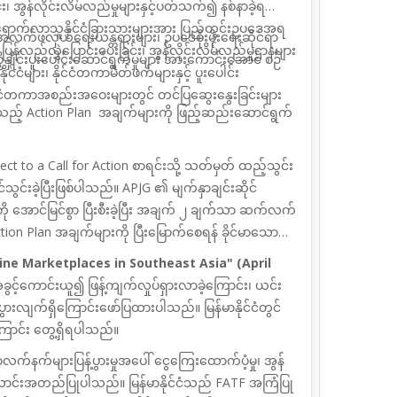
်း၊ အွန်လိုင်းလိမ်လည်မှုများနှင့်ပတ်သက်၍ နစ်နာခဲ့ရ
ောက်လာသူနိုင်ငံခြားသားများအား
ပြည်တွင်းဥပဒေ
အရ
်ဖလှယ်ရေးယန္တရားများ၊ ဥပဒေစိုးမိုးရေးဆိုင်ရာ
 ပြန်လည်လွှဲပြောင်းပေးခြင်း၊ အွန်လိုင်းလိမ်လည်မှုဌာနများ
ိနှိုင်းပူးပေါင်းဆောင်ရွက်မှုများ အားကောင်းအောင်
စဉ်
ိုင်ငံများ၊ နိုင်ငံတကာမိတ်ဖက်များနှင့် ပူးပေါင်း
င်ငံတကာ
အစည်းအဝေးများတွင် တင်ပြဆွေးနွေးခြင်းများ
ေသည့်
Action Plan
အချက်များကို ဖြည့်ဆည်းဆောင်ရွက်
ect to a Call for Action
စာရင်းသို့ သတ်မှတ်
ထည့်သွင်း
သွင်းခဲ့ပြီးဖြစ်ပါသည်။
APJG
၏ မျက်နှာချင်းဆိုင်
 အောင်မြင်စွာ ပြီးစီးခဲ့ပြီး အချက် ၂ ချက်သာ ဆက်လက်
tion Plan
အချက်များကို ပြီးမြောက်စေရန် ခိုင်မာသော
line Marketplaces in Southeast Asia" (April
်ကောင်းယူ၍ ဖြန့်ကျက်လှုပ်ရှားလာခဲ့ကြောင်း၊ ယင်း
ွားလျက်ရှိကြောင်းဖော်ပြထားပါသည်။ မြန်မာနိုင်ငံတွင်
ြောင်း တွေ့ရှိရပါသည်။
နက်များပြန့်ပွားမှုအပေါ် ငွေကြေးထောက်ပံ့မှု၊
အွန်
င်းအတည်ပြုပါသည်။ မြန်မာနိုင်ငံသည်
FATF
အကြံပြု