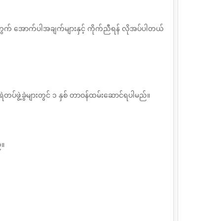
က် အောက်ပါအချက်များနှင့် ကိုက်ညီရန် လိုအပ်ပါတယ်
ရဲတပ်ဖွဲ့ခွဲများတွင် ၁ နှစ် တာဝန်ထမ်းဆောင်ရပါမည်။
်။