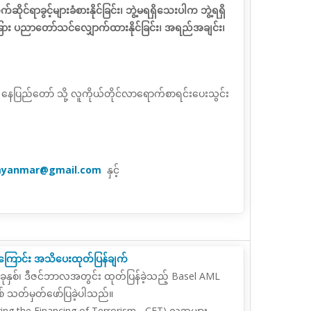
ဆိုင်ရာခွင့်များခံစားနိုင်ခြင်း၊ ဘွဲ့မရရှိသေးပါက ဘွဲ့ရရှိ
ံခြား ပညာတော်သင်လျှောက်ထားနိုင်ခြင်း၊ အရည်အချင်း၊
နယ်၊ နေပြည်တော် သို့ လူကိုယ်တိုင်လာရောက်စာရင်းပေးသွင်း
myanmar@gmail.com
နှင့်
ကြောင်း အသိပေးထုတ်ပြန်ချက်
ခုနှစ်၊ ဒီဇင်ဘာလအတွင်း ထုတ်ပြန်ခဲ့သည့် Basel AML
အဖြစ် သတ်မှတ်ဖော်ပြခဲ့ပါသည်။
ing the Financing of Terrorism - CFT) လူအများ