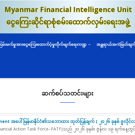
Myanmar Financial Intelligence Unit
ငွေကြေးဆိုင်ရာစုံစမ်းထောက်လှမ်းရေးအဖွဲ့
ကြမ်းဖက်မှုအားငွေကြေးထောက်ပံ့မှုတိုက်ဖျက်ရေးကဏ္ဍ
အန္တရာယ်အကဲဖြတ်ချက
ဆက်စပ်သတင်းများ
ent အပေါ် မြန်မာနိုင်ငံ၏သဘောထား ထုတ်ပြန်ချက် ( ၂၀၂၆ ခုနှစ် ဇူလိုင်
nancial Action Task Force–FATF)
သည်
၂၀၂၆ ခုနှစ်၊ ဇွန်လ ၁၉ ရက်နေ့တွင် မ