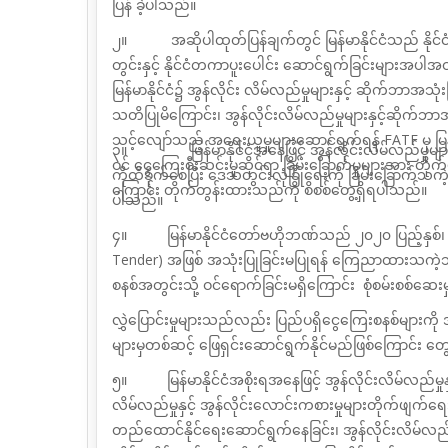
ပြန် ခဲ့ပါသည်။
၂။
အဆိုပါထုတ်ပြန်ချက်တွင် မြန်မာနိုင်ငံသည် နိုင
တွင်းနှင့် နိုင်ငံတကာပူးပေါင်း ဆောင်ရွက်ခြင်းများအပါအဝင
မြန်မာနိုင်ငံ၌ အွန်လိုင်း လိမ်လည်မှုများနှင့် ဆိုက်ဘာအ
သတိပြုမိကြောင်း၊ အွန်လိုင်းလိမ်လည်မှုများနှင့်ဆိုက်ဘ
သင့်လျော်သည့် အရေးယူမှုများဆောင်ရွက်ရန် FATF မှ မြန်မ
၃။
မြန်မာနိုင်ငံအနေဖြင့် အွန်လိုင်းလိမ်လည်မ
ဝင် ငွေကြေးစီးဆင်းမှုဆိုင်ရာ ခြိမ်းခြောက်မှုများအား တ
ကိုထိခိုက်စေပြီး ဒေသတွင်းလုံခြုံရေးကို ခြိမ်းခြောက်သကဲ့သိ
ကြောင်း တိုက်
တွန်းထားသည်ကို စိစစ်တွေ့ရှိရပါသည်။
ပါသည်။
၄။
မြန်မာနိုင်ငံတော်ဗဟိုဘဏ်သည် ၂၀၂၀ ပြည့်နှစ်
Tender)
အဖြစ် အသုံးပြုခြင်းမပြုရန် ကြေညာထားသကဲ့သို
စနစ်အတွင်းသို့
ဝင်ရောက်ခြင်းမရှိကြောင်း စုံစမ်းစစ်ဆ
လွှဲပြောင်းမှုများသည်လည်း ပြည်ပရှိငွေကြေးစနစ်များကို
များမှတစ်ဆင့် ဖြေရှင်းဆောင်ရွက်နိုင်မည်ဖြစ်ကြောင်း တွ
၅။
မြန်မာနိုင်ငံ
အစိုးရ
အနေဖြင့်
အွန်လိုင်းလိမ်လည်မှုန
လိမ်လည်မှုနှင့် အွန်လိုင်းလောင်းကစားမှုများတိုက်ဖျက်ရ
တည်ထောင်နိုင်ရေးဆောင်ရွက်နေခြင်း၊
အွန်လိုင်းလိမ်လ