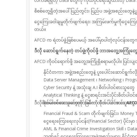
လက်ခံရရှိတဲ့ Data တွေကို ကိုယ်ပိုင်ရေးဆွဲထားတဲ့ Data 
စိစစ်တွေ့ရှိတဲ့အပေါ် ပြည်တွင်း၊ ပြည်ပ အဖွဲ့အစည်းတွေနဲ
ငွေကြေးခဝါချမှုတိုက်ဖျက်ရေး၊ အကြမ်းဖက်မှုကိုငွေကြေ
တယ်။
AFCD က ရဲတပ်ဖွဲ့ဖြစ်ပေမယ့် အပေါ်မှာပါတဲ့လုပ်ငန်းတွေ
ဒီလို ဆောင်ရွက်နေတဲ့ တပ်ဖွဲ့ကိုဝင်ဖို့ ဘာအတွေ့အကြုံတွ
AFCD ကိုဝင်ရောက်ဖို့ အတွေ့အကြုံရှိစရာမလိုပါ။ ပြင်းပ
နိုင်ငံတကာ အဖွဲ့အစည်းတွေနဲ့ ပူးပေါင်းဆောင်ရွက်လ
Data Server Management ၊ Networking ၊ Prog
Cyber Security နဲ့ အသုံးချ A.I စိတ်ပါဝင်စားသူတွေ
Analytical Thinking နဲ့ ငွေစာရင်းအင်းပိုင်းစိတ်ပါဝ
ဒီလိုစိတ်ပါဝင်စားသူတွေကို အဓိက လိုအပ်ပါတယ်။
စုံစမ်းစစ်ဆေးဖော်ထုတ်ခြင်းကို စိတ်ပါဝင်စားသူတွေ
AFCD 
Financial Fraud & Scam တိုက်ဖျက်ခြင်း၊ Money Tr
ငွေရေးကြေးရေးလုပ်ငန်း(Financial Sector) ပိုင်းမ
AML & Financial Crime Investigation Skill ၊ Dat
ဘဏ်နှင့် ငွေရေးကြေးရေးအဖွဲ့အစည်းများ၊ နိုင်ငံတ