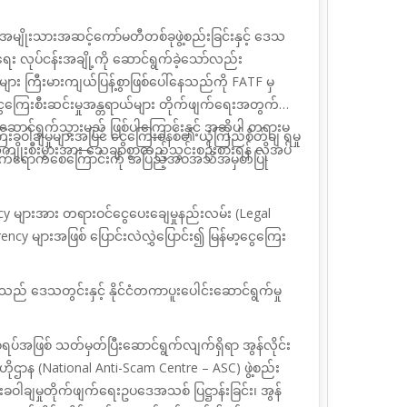
ေး အမျိုးသားအဆင့်ကော်မတီတစ်ခုဖွဲ့စည်းခြင်းနှင့် ဒေသ
ေး လုပ်ငန်းအချို့ကို ဆောင်ရွက်ခဲ့သော်လည်း
်များ ကြီးမားကျယ်ပြန့်စွာဖြစ်ပေါ်နေသည်ကို FATF မှ
်ငွေကြေးစီးဆင်းမှုအန္တရာယ်များ တိုက်ဖျက်ရေးအတွက်
ါင်းဆောင်ရွက်သွားမည် ဖြစ်ပါကြောင်းနှင့် အဆိုပါ တရားမ
းခဝါချမှုများအပြင် ငွေကြေးစနစ်၏ ယုံကြည်စိတ်ချ
ရမှု
 အကျိုးစီးပွားအား သေချာစွာထည့်သွင်းစဉ်းစားရန် လိုအပ်
ျိုးသက်ရောက်စေကြောင်းကို အပြည့်အဝအသိအမှတ်ပြု
ncy
များအား တရားဝင်ငွေပေးချေမှုနည်းလမ်း (
Legal
rency
များအဖြစ် ပြောင်းလဲလွှဲပြောင်း၍ မြန်မာ့ငွေကြေး
သည် ဒေသတွင်းနှင့် နိုင်ငံတကာပူးပေါင်းဆောင်ရွက်မှု
ရပ်အဖြစ် သတ်မှတ်ပြီးဆောင်ရွက်လျက်ရှိရာ
အွန်လိုင်း
ိုဌာန (
National Anti-Scam Centre – ASC)
ဖွဲ့စည်း
းခဝါချမှုတိုက်ဖျက်ရေးဥပဒေအသစ် ပြဋ္ဌာန်းခြင်း၊ အွန်