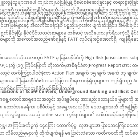
ူးလွန်သူများအပေါ် ကျယ်ကျယ်ပြန့်ပြန့် စုံစမ်းစစ်ဆေးခြင်းနှင့် တရားစွဲဆိုခြင
ျားကို သက်ဆိုင်ရာနိုင်ငံများသို့
ပြန်လည် ပို့ဆောင်
ပေး
ခြင်း၊
တရားမဝင် ဝင်ရ
က်အလက်ဖလှယ်ရေးအပိုင်းတွင်လည်း
ထောက်လှမ်းရေးဆိုင်ရာ သတင်းအချက်အလက
 နိုင်ငံအချင်းချင်းချစ်ကြည်ရင်းနှီးမှုကို အခြေခံ၍ သက်ဆိုင်ရာနိုင်ငံများသို့
 သက်ဆိုင်ရာအာဏာပိုင်အဖွဲ့အစည်းများ
အကြား လုပ်ငန်းဆောင်ရွက်မှုဆိုင်ရာ ညှ
းအမြစ်များနှင့် အီလက်ထရောနစ်
ပစ္စည်းများအား ဖျက်ဆီးခြင်း၊ အိမ်နီးချင်းန
်
ရွက်နိုင်ခဲ့ပြီး
နိုင်ငံပိုင်သတင်းစာများမှ တစ်ဆင့် အသိပေးလျက်ရှိသကဲ့သို့ နို
်များကို အကောင်အထည်ဖော်ရန်နှင့်
FATF
လုပ်ငန်းစဉ်အောက်ရှိ ကျန်ရှိန
ှစ်၊ အောက်တိုဘာလတွင်
FATF
မှ မြန်မာနိုင်ငံကို
High-Risk Jurisdictions subj
(APJG)
သို့ (၁၇)ကြိမ်မြောက်
တိုးတက်မှုအစီရင်ခံစာ(
Progress Report)
အား တင်
းတွင် တက်ကြွစွာပါဝင်ခဲ့ကာ
Action Plan
အချက် ၁၅ ချက် အနက် ၁၃ ချက်ကို
းအပေါ် မြန်မာနိုင်ငံ၏ အဆင့်မြင့် အစိုးရ
တာဝန်ရှိသူများက ကျန်ရှိသည့်
Ac
်ရှိကြောင်းတွေ့ရှိနိုင်မည်ဖြစ်ပါသည်။
plications of Scam Centers, Underground Banking and Illicit On
ရှေ့တောင်အာရှဒေသအတွင်း အုပ်ချုပ်ရေး အားနည်းသောနယ်မြေများကို အခွင့
တောင်အမေရိက၊ ပစိဖိတ်နှင့် အရှေ့အလယ်ပိုင်း
ဒေသများအထိ တိုးချဲ့ဖြစ်ပ
်ကျက်လှုပ်ရှားလာသည့်
online scam
ကွန်ရက်များ၏ အစိတ်အပိုင်းများဖြစ်က
ါချမှု၊ အကြမ်းဖက်မှုကို ငွေကြေး
ထောက်ပံ့မှု၊ လူအများအပြားသေကြေစေသောလက်
ော လိမ်လည်မှုများကို တိုက်ဖျက်ရန်
မပြောင်းလဲသော ကတိကဝတ်ကို ထပ်လော