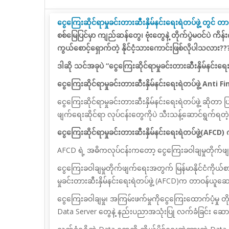
ငွေကြေးဆိုင်ရာမှုခင်းတားဆီးနှိမ်နင်းရေးရဲတပ်ဖွဲ့ တွင်
စစ်မြေပြင်မှာ ကျည်ဆန်တွေ၊ ဗုံးတွေနဲ့ တိုက်ပွဲမဝင်ပဲ ကိ
ကွယ်စောင့်ရှောက်တဲ့ နိုင်ငံ့သားကောင်းဖြစ်လိုပါသလား??
ဒါဆို သင်အခုပဲ “ငွေကြေးဆိုင်ရာမှုခင်းတားဆီးနှိမ်နင်းရေး
ငွေကြေးဆိုင်ရာမှုခင်းတားဆီးနှိမ်နင်းရေးရဲတပ်ဖွဲ့ An
ငွေကြေးဆိုင်ရာမှုခင်းတားဆီးနှိမ်နင်းရေးရဲတပ်ဖွဲ့ ဆိုတာ ပ
ဖျက်ရေးဆိုင်ရာ လုပ်ငန်းတွေကိုပဲ သီးသန့်ဆောင်ရွက်ရတဲ
ငွေကြေးဆိုင်ရာမှုခင်းတားဆီးနှိမ်နင်းရေးရဲတပ်ဖွဲ့(A
AFCD ရဲ့ အဓိကလုပ်ငန်းကတော့ ငွေကြေးခဝါချမှုတိုက်ဖျက်
ငွေကြေးခဝါချမှုတိုက်ဖျက်ရေးအတွက် မြန်မာနိုင်ငံကိုယ်စ
မှုခင်းတားဆီးနှိမ်နင်းရေးရဲတပ်ဖွဲ့ (AFCD)က တာဝန်ယူ
ငွေကြေးခဝါချမှု၊ အကြမ်းဖက်မှုကိုငွေကြေးထောက်ပံ့မှု
တိ
Data Server တွေနဲ့ နည်းပညာအသုံးပြု လက်ခံခြင်း ဆေ