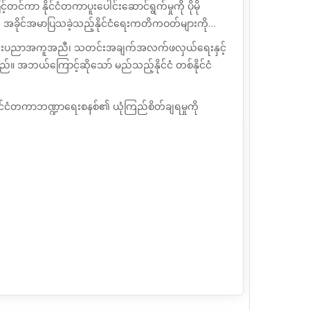
ြှင့်တင်ကာ နိုင်ငံတကာပူးပေါင်းဆောင်ရွက်မှုကို
ပိုမို
နှင့် အခိုင်အမာပြသခဲ့သည့်နိုင်ငံရေးကတိကဝတ်များကို
 နည်းပညာအကူအညီ၊ သတင်းအချက်အလက်ဖလှယ်ရေးနှင့်
်။ အဘယ်ကြောင့်ဆိုသော် မည်သည့်နိုင်ငံ တစ်နိုင်ငံ
င်ငံတကာဘဏ္ဍာရေးစနစ်၏ ယုံကြည်စိတ်ချရမှုကို