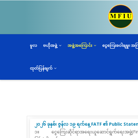
အဓိက
အကြောင်းအရာ
သို့
သွား
မည်
မူလ
ဗဟိုအဖွဲ့
အဖွဲ့အကြောင်း
ငွေကြေးခဝါချမှု၊ အ
ထုတ်ပြန်ချက်
၂၀၂၆ ခုနှစ်၊ ဇွန်လ ၁၉ ရက်နေ့ FATF ၏ Public Statem
၁။
ငွေကြေးဆိုင်ရာအရေးယူဆောင်ရွက်ရေးအဖွဲ့(
Fi