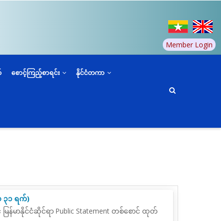
Member Login
်
စောင့်ကြည့်စာရင်း
နိုင်ငံတကာ
လ ၃၁ ရက်)
ြန်မာနိုင်ငံဆိုင်ရာ
Public Statement
တစ်စောင် ထုတ်