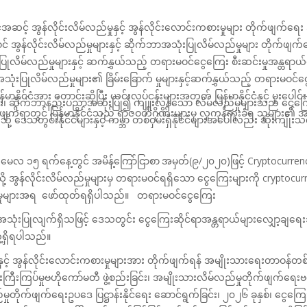
်ငံအဆင့် အွန်လိုင်းလိမ်လည်မှုနှင့် အွန်လိုင်းလောင်းကစားမှုများ တိုက်ဖျက်ရ
် အွန်လိုင်းလိမ်လည်မှုများနှင့်
ဆိုက်ဘာအသုံးပြုလိမ်လည်မှုများ တိုက်ဖျက်ရ
သုံးပြုလိမ်လည်မှုများနှင့် ဆက်နွှယ်သည့် တရားမဝင်ငွေကြေး စီးဆင်းမှုအန္တရာယ
ာအသုံးပြုလိမ်လည်မှုများ၏ ခြိမ်းခြောက် မှုများနှင့်ဆက်နွှယ်သည့် တရားမဝင
ာနိုင်ငံအား တောင်းဆိုပြီး
ယင်းလုပ်ငန်းများအတွက် မြန်မာနိုင်ငံနှင့် ပူးပေ
ှုများ၊ ဆိုက်ဘာနည်းပညာအသုံးပြု၍
ကျူးလွန်သော လိမ်လည်မှုများသည် ငွေကြေ
ိုက်ဖျက်ရာတွင် မြန်မာနိုင်ငံသည် ရာဇဝတ်ဂိုဏ်းများမှ လူကုန်ကူးခံရ သူများ၏
ု့ ဒေသတွင်းနိုင်ငံများနှင့် ကမ္ဘာ
တစ်ဝှမ်းရှိနိုင်ငံများအပေါ်လည်း ဆိုးက
၊ မေလ ၁၅ ရက်နေ့တွင် အမိန့်ကြော်ငြာစာ
အမှတ်(၉/၂၀၂၀)ဖြင့်
Cryptocurre
့ အွန်လိုင်းလိမ်လည်မှုများမှ တရားမဝင်ရရှိသော
ငွေကြေးများကို
cryptocur
ေးမှုများအရ ဖော်ထုတ်ရရှိပါသည်။ တရားမဝင်ငွေကြေး
 အသုံးပြုလျက်ရှိသဖြင့် ဒေသတွင်း ငွေကြေးဆိုင်ရာအန္တရာယ်များလျှော့ချရေး
ေ့ရှိရပါသည်။
ှင့် အွန်လိုင်းလောင်းကစားမှုများ
အား
တိုက်ဖျက်
ရန်
အမျိုးသား‌ရေးတာဝန်တစ်
ေးကြီးကြပ်မှုဗဟိုကော်မတီ
ဖွဲ့စည်းခြင်း၊
အမျိုးသားလိမ်လည်မှုတိုက်ဖျက်ရေးဗဟ
ည်မှုတိုက်ဖျက်ရေးဥပဒေ
ပြဋ္ဌာန်းနိုင်ရေး
ဆောင်ရွက်
ခြင်း၊
၂၀၂၆ ခုနှစ်၊ ငွေကြေ