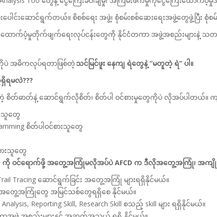
Analysis Too တွေနဲ့ ငွေကြေးခဝါချမှု၊ အကြမ်းဖက်မှုကိုငွေကြေးထောက်ပံ့မှုအ
့ပူးပေါင်းဆောင်ရွက်တယ်။ စိစစ်ရေး အဖွဲ့၊ စုံစမ်းစစ်ဆေးရေးအဖွဲ့တွေဖွဲ့ပြီ
းထောက်ပံ့မှုတိုက်ဖျက်ရေးလုပ်ငန်းတွေကို နိုင်ငံတကာ အဖွဲ့အစည်းများနဲ့
ကိုပဲ အဓိကလုပ်ရတာဖြစ်တဲ့
သင်မြင်ဖူး နေကျ ရဲတွေနဲ့ “မတူတဲ့ ရဲ” ပါ။
ေရှိရမလဲ???
ျတဲ့ စိတ်ဓာတ်နဲ့ ဆောင်ရွက်လိုစိတ်၊ စိတ်ပါ ဝင်စားမှုတွေကိုပဲ လိုအပ်ပါတ
ိုသူတွေ
ramming စိတ်ပါဝင်စားသူတွေ
င်စားသူတွေ
ကို ဝင်ရောက်ဖို့ အတွေ့အကြုံမလိုအပ်ပဲ AFCD က ဒီလိုအတွေ့အကြုံ၊ အကျိ
ail Tracing ဆောင်ရွက်ခြင်း အတွေ့အကြုံ များရရှိနိုင်မယ်။
ှာ အတွေ့အကြုံတွေ အမြင်သစ်တွေရရှိစေ နိုင်မယ်။
a Analysis,
Reporting Skill, Research Skill စသည့် skill များ ရရှိနိုင်မယ်။
ကာအဖွဲ့ အစည်းများနှင့် အဆက်အသွယ် ရရှိ နိုင်မယ်။