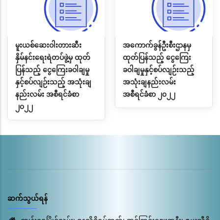
မူးယစ်ဆေးဝါးတားဆီး
အကောက်ခွန်ဦးစီးဌာနမှ
နှိမ်နင်းရေးရဲတပ်ဖွဲ့မှ ထုတ်
ထုတ်ပြန်သည့် ငွေကြေး
ပြန်သည့် ငွေကြေးခဝါချမှု
ခဝါချမှုနှင့်စပ်လျဉ်းသည့်
နှင့်စပ်လျဉ်းသည့် အသုံးချ
အသုံးချနည်းလမ်း
နည်းလမ်း အစီရင်ခံစာ
အစီရင်ခံစာ ၂၀၂၂
၂၀၂၂
ဆက်သွယ်ရန်