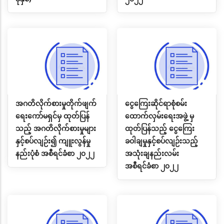
အဂတိလိုက်စားမှုတိုက်ဖျက်
ငွေကြေးဆိုင်ရာစုံစမ်း
ရေးကော်မရှင်မှ ထုတ်ပြန်
ထောက်လှမ်းရေးအဖွဲ့ မှ
သည့် အဂတိလိုက်စားမှုများ
ထုတ်ပြန်သည့် ငွေကြေး
နှင့်စပ်လျဉ်း၍ ကျူးလွန်မှု
ခဝါချမှုနှင့်စပ်လျဉ်းသည့်
နည်းပုံစံ အစီရင်ခံစာ ၂၀၂၂
အသုံးချနည်းလမ်း
အစီရင်ခံစာ ၂၀၂၂