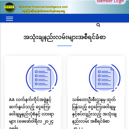
Member Login
အဓိက
Myanmar Financial Intelligence Unit
အကြောင်းအရာ
ငွေကြေးဆိုင်ရာစုံစမ်းထောက်လှမ်းရေးအဖွဲ့
သို့
သွား
မည်
အသုံးချနည်းလမ်းများအစီရင်ခံစာ
AA လက်နက်ကိုင်အဖွဲ့နှင့်
သစ်တောဦးစီးဌာနမှ ထုတ်
ဆက်နွယ်သည့် ငွေကြေး
ပြန်သည့် ငွေကြေးခဝါချမှု
ခဝါချမှုနည်းပုံစံနှင့် လားရာ
နှင့်စပ်လျဉ်းသည့် အသုံးချ
များ (ဖေဖော်ဝါရီလ ၂၀၂၄
နည်းလမ်း အစီရင်ခံစာ
ခုနှစ်)
၂၀၂၂