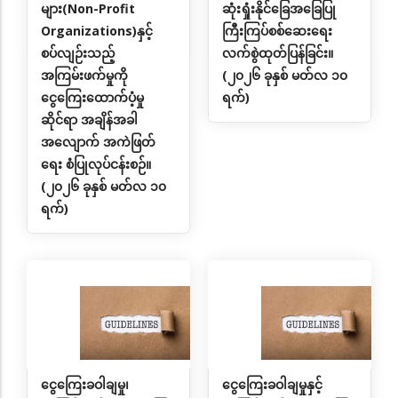
များ(Non-Profit
ဆုံးရှုံးနိုင်ခြေအခြေပြု
Organizations)နှင့်
ကြီးကြပ်စစ်ဆေးရေး
စပ်လျဉ်းသည့်
လက်စွဲထုတ်ပြန်ခြင်း။
အကြမ်းဖက်မှုကို
(၂၀၂၆ ခုနှစ် မတ်လ ၁၀
ငွေကြေးထောက်ပံ့မှု
ရက်)
ဆိုင်ရာ အချိန်အခါ
အလျောက် အကဲဖြတ်
ရေး စံပြုလုပ်ငန်းစဉ်။
(၂၀၂၆ ခုနှစ် မတ်လ ၁၀
ရက်)
ငွေကြေးခဝါချမှု၊
ငွေကြေးခဝါချမှုနှင့်