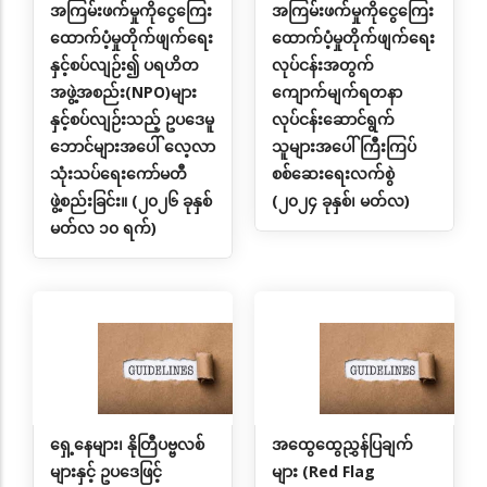
အကြမ်းဖက်မှုကိုငွေကြေး
အကြမ်းဖက်မှုကိုငွေကြေး
ထောက်ပံ့မှုတိုက်ဖျက်ရေး
ထောက်ပံ့မှုတိုက်ဖျက်ရေး
နှင့်စပ်လျဉ်း၍ ပရဟိတ
လုပ်ငန်းအတွက်
အဖွဲ့အစည်း(NPO)များ
ကျောက်မျက်ရတနာ
နှင့်စပ်လျဉ်းသည့် ဥပဒေမူ
လုပ်ငန်းဆောင်ရွက်
ဘောင်များအပေါ် လေ့လာ
သူများအပေါ် ကြီးကြပ်
သုံးသပ်ရေးကော်မတီ
စစ်ဆေးရေးလက်စွဲ
ဖွဲ့စည်းခြင်း။ (၂၀၂၆ ခုနှစ်
(၂၀၂၄ ခုနှစ်၊ မတ်လ)
မတ်လ ၁၀ ရက်)
ရှေ့နေများ၊ နိုတြီပဗ္ဗလစ်
အထွေထွေညွှန်ပြချက်
များနှင့် ဥပဒေဖြင့်
များ (Red Flag