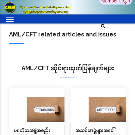
Member Login
အဓိက
Myanmar Financial Intelligence Unit
အကြောင်းအရာ
ငွေကြေးဆိုင်ရာစုံစမ်းထောက်လှမ်းရေးအဖွဲ့
သို့
သွား
AML/CFT related articles and issues
မည်
AML/CFT ဆိုင်ရာထုတ်ပြန်ချက်များ
ပရဟိတအဖွဲ့အစည်း
အသင်းအဖွဲ့များအပေါ်