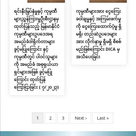
ရင်းနှီးမြှပ်နှံမှုနှင့် ကုမ္ပဏီ
ကုမ္ပဏီများအား ငွေကြေး
များညွှန်ကြားမှုဦးစီးဌာနမှ
ခဝါချမှုနှင့် အကြမ်းဖက်မှု
ထုတ်ပြန်သည့် မြန်မာနိုင်ငံ
ကို ငွေကြေးထောက်ပံ့မှု ရှိ
ကုမ္ပဏီများဥပဒေအရ
မရှိ၊ တည်ဆဲဥပဒေများ
အမည်ခံဒါရိုက်တာများ
အား လိုက်နာမှု ရှိမရှိ စိစစ်
ခွင့်မပြုကြောင်း နှင့်
မည်ဖြစ်ကြောင်း DICA မှ
ကုမ္ပဏီတွင် ပါဝင်သူများ
အသိပေးခြင်း
ကို အမည်ခံ အစုရှယ်ယာ
ရှင်များအဖြစ် ခွင့်မပြု
ကြောင်း ထုတ်ပြန်
ကြော်ငြာခြင်း ( ၇/၂၀၂၃)
လက်ရှိ
1
Page
2
Page
3
Next
Next ›
Last
Last »
Pagination
စာမျက်နှာ
page
page