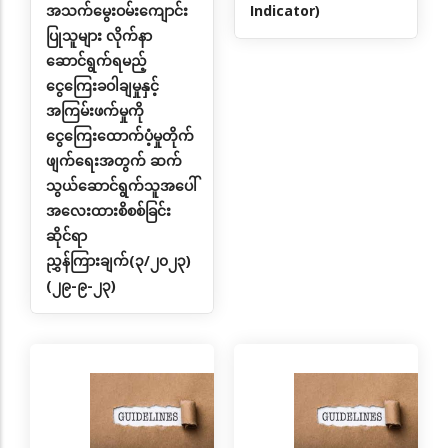
အသက်မွေးဝမ်းကျောင်း
Indicator)
ပြုသူများ လိုက်နာ
ဆောင်ရွက်ရမည့်
ငွေကြေးခဝါချမှုနှင့်
အကြမ်းဖက်မှုကို
ငွေကြေးထောက်ပံ့မှုတိုက်
ဖျက်ရေးအတွက် ဆက်
သွယ်ဆောင်ရွက်သူအပေါ်
အလေးထားစိစစ်ခြင်း
ဆိုင်ရာ
ညွှန်ကြားချက်(၃/၂၀၂၃)
(၂၉-၉-၂၃)