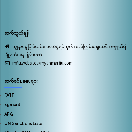
ဆက်သွယ်ရန်
ကျွန်းရွှေမြိုင်လမ်း၊ ဓနသိဒ္ဒိရပ်ကွက်၊ အင်ကြင်းဈေးအနီး၊ ဇဗ္ဗူသီရိ
မြို့နယ်၊ နေပြည်တော်
mfiu.website@myanmarfiu.com
ဆက်စပ် LINK များ
FATF
Egmont
APG
UN Sanctions Lists