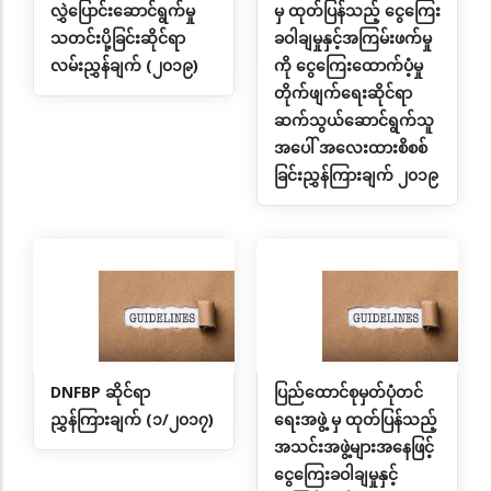
လွှဲပြောင်းဆောင်ရွက်မှု
မှ ထုတ်ပြန်သည့် ငွေကြေး
သတင်းပို့ခြင်းဆိုင်ရာ
ခဝါချမှုနှင့်အကြမ်းဖက်မှု
လမ်းညွှန်ချက် (၂၀၁၉)
ကို ငွေကြေးထောက်ပံ့မှု
တိုက်ဖျက်ရေးဆိုင်ရာ
ဆက်သွယ်ဆောင်ရွက်သူ
အပေါ် အလေးထားစိစစ်
ခြင်းညွှန်ကြားချက် ၂၀၁၉
DNFBP ဆိုင်ရာ
ပြည်ထောင်စုမှတ်ပုံတင်
ညွှန်ကြားချက် (၁/၂၀၁၇)
ရေးအဖွဲ့ မှ ထုတ်ပြန်သည့်
အသင်းအဖွဲ့များအနေဖြင့်
ငွေကြေးခဝါချမှုနှင့်