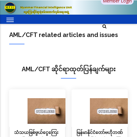
Member Login
အဓိက
Myanmar Financial Intelligence Unit
အကြောင်းအရာ
ငွေကြေးဆိုင်ရာစုံစမ်းထောက်လှမ်းရေးအဖွဲ့
သို့
သွား
AML/CFT related articles and issues
မည်
AML/CFT ဆိုင်ရာထုတ်ပြန်ချက်များ
သံသယဖြစ်ဖွယ်ငွေကြေး
မြန်မာနိုင်ငံတော်ဗဟိုဘဏ်