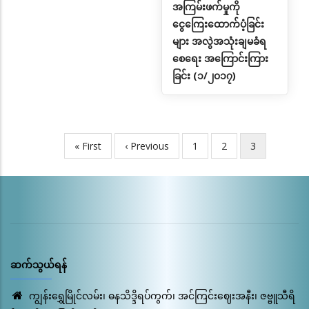
အကြမ်းဖက်မှုကို
ငွေကြေးထောက်ပံ့ခြင်း
များ အလွဲအသုံးချမခံရ
စေရေး အကြောင်းကြား
ခြင်း (၁/၂၀၁၇)
First
« First
Previous
‹ Previous
Page
1
Page
2
လက်ရှိ
3
Pagination
page
page
စာမျက်နှာ
ဆက်သွယ်ရန်
ကျွန်းရွှေမြိုင်လမ်း၊ ဓနသိဒ္ဒိရပ်ကွက်၊ အင်ကြင်းဈေးအနီး၊ ဇဗ္ဗူသီရိ