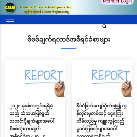
Member Login
အဓိက
Myanmar Financial Intelligence Unit
အကြောင်းအရာ
ငွေကြေးဆိုင်ရာစုံစမ်းထောက်လှမ်းရေးအဖွဲ့
သို့
သွား
မည်
စိစစ်ချက်ရလာဒ်အစီရင်ခံစာများ
၂၀၂၁ ခုနှစ်အတွင်းရရှိခဲ့
နိုင်ငံဖြတ်ကျော်ဂိုဏ်းဖွဲ့၍ အွ
သည့် သံသယဖြစ်ဖွယ်
န်လိုင်းမှတစ်ဆင့် ငွေကြေး
သတင်းပို့ချက်များအပေါ်
လိမ်လည်မှု ကျူးလွန်သည့်
စိစစ်သုံးသပ်ချက်
မှုခင်းဖြစ်စဉ်များအပေါ်
အစီရင်ခံစာ (၂၀၂၂)
လေ့လာတွေ့ရှိချက်