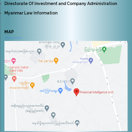
Direstorate Of Investment and Company Administration
Myanmar Law Information
MAP