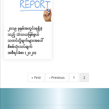
၂၀၁၉ ခုနှစ်အတွင်းရရှိခဲ့
သည့် သံသယဖြစ်ဖွယ်
သတင်းပို့ချက်များအပေါ်
စိစစ်သုံးသပ်ချက်
အစီရင်ခံစာ (၂၀၂၀)
First
« First
Previous
‹ Previous
Page
1
လက်ရှိ
2
Pagination
page
page
စာမျက်နှာ