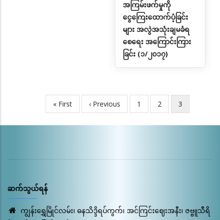
အကြမ်းဖက်မှုကို
ငွေကြေးထောက်ပံ့ခြင်း
များ အလွဲအသုံးချမခံရ
စေရေး အကြောင်းကြား
ခြင်း (၁/၂၀၁၇)
First
« First
Previous
‹ Previous
Page
1
Page
2
လက်ရှိ
3
Pagination
page
page
စာမျက်နှာ
ဆက်သွယ်ရန်
ကျွန်းရွှေမြိုင်လမ်း၊ ဓနသိဒ္ဒိရပ်ကွက်၊ အင်ကြင်းဈေးအနီး၊ ဇဗ္ဗူသီရိ