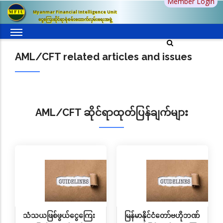
Member Login
အဓိက
Myanmar Financial Intelligence Unit
အကြောင်းအရာ
ငွေကြေးဆိုင်ရာစုံစမ်းထောက်လှမ်းရေးအဖွဲ့
သို့
သွား
AML/CFT related articles and issues
မည်
AML/CFT ဆိုင်ရာထုတ်ပြန်ချက်များ
သံသယဖြစ်ဖွယ်ငွေကြေး
မြန်မာနိုင်ငံတော်ဗဟိုဘဏ်