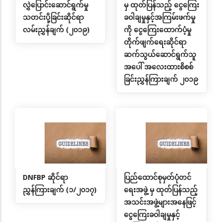
လွှဲပြောင်းဆောင်ရွက်မှု
မှ ထုတ်ပြန်သည့် ငွေကြေး
သတင်းပို့ခြင်းဆိုင်ရာ
ခဝါချမှုနှင့်အကြမ်းဖက်မှု
လမ်းညွှန်ချက် (၂၀၁၉)
ကို ငွေကြေးထောက်ပံ့မှု
တိုက်ဖျက်ရေးဆိုင်ရာ
ဆက်သွယ်ဆောင်ရွက်သူ
အပေါ် အလေးထားစိစစ်
ခြင်းညွှန်ကြားချက် ၂၀၁၉
DNFBP ဆိုင်ရာ
ပြည်ထောင်စုမှတ်ပုံတင်
ညွှန်ကြားချက် (၁/၂၀၁၇)
ရေးအဖွဲ့ မှ ထုတ်ပြန်သည့်
အသင်းအဖွဲ့များအနေဖြင့်
ငွေကြေးခဝါချမှုနှင့်