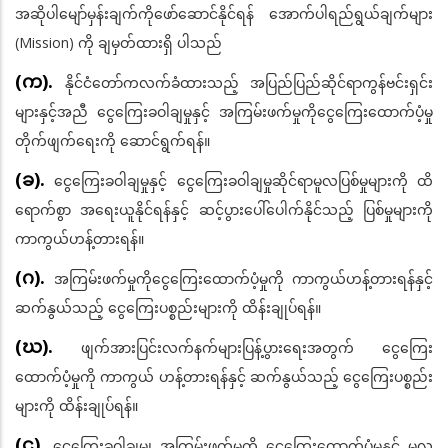
အဆိုပါမျော်မှန်းချက်ကိုဖော်ဆောင်နိုင်ရန် အောက်ပါရည်ရွယ်ချက်များ
(Mission) ကို ချမှတ်ထားရှိ ပါသည်
(က).
နိုင်ငံတော်ကလက်ခံထားသည့် အပြည်ပြည်ဆိုင်ရာကွန်ဗင်းရှင်း
များနှင့်အညီ ငွေကြေးခဝါချမှုနှင့် အကြမ်းဖက်မှုကိုငွေကြေးထောက်ပံ့မှု
တိုက်ဖျက်ရေးကို ဆောင်ရွက်ရန်။
(ခ).
ငွေကြေးခဝါချမှုနှင့် ငွေကြေးခဝါချမှုဆိုင်ရာမူလပြစ်မှုများကို ထိ
ရောက်စွာ အရေးယူနိုင်ရန်နှင့် ဆင့်ပွားပေါ်ပေါက်နိုင်သည့် ပြစ်မှုများကို
ကာကွယ်ဟန့်တားရန်။
(ဂ).
အကြမ်းဖက်မှုကိုငွေကြေးထောက်ပံ့မှုကို ကာကွယ်ဟန့်တားရန်နှင့်
ဆက်နွယ်သည့် ငွေကြေးပစ္စည်းများကို ထိန်းချုပ်ရန်။
(ဃ).
ဖျက်အားပြင်းလက်နက်များပြန့်ပွားရေးအတွက် ငွေကြေး
ထောက်ပံ့မှုကို ကာကွယ် ဟန့်တားရန်နှင့် ဆက်နွယ်သည့် ငွေကြေးပစ္စည်း
များကို ထိန်းချုပ်ရန်။
(င).
ငွေကြေးခဝါချမှု၊ အကြမ်းဖက်မှုကို ငွေကြေးထောက်ပံ့မှုနှင့် မူလ