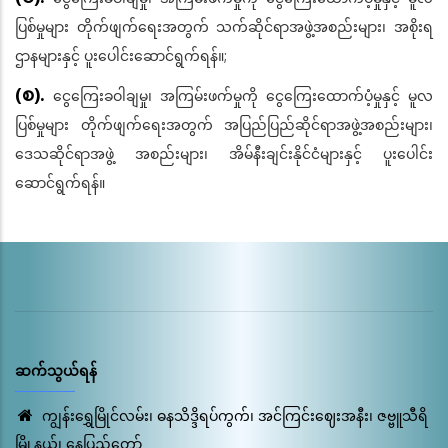
ပြစ်မှုများ တိုက်ဖျက်ရေးအတွက် သက်ဆိုင်ရာအဖွဲ့အစည်းများ၊ အစိုးရ
ဌာနများနှင့် ပူးပေါင်းဆောင်ရွက်ရန်။;
(စ).
ငွေကြေးခဝါချမှု၊ အကြမ်းဖက်မှုကို ငွေကြေးထောက်ပံ့မှုနှင့် မူလ
ပြစ်မှုများ တိုက်ဖျက်ရေးအတွက် အပြည်ပြည်ဆိုင်ရာအဖွဲ့အစည်းများ၊
ဒေသဆိုင်ရာအဖွဲ့ အစည်းများ၊ အိမ်နီးချင်းနိုင်ငံများနှင့် ပူးပေါင်း
ဆောင်ရွက်ရန်။
ဆက်သွယ်ရန်
ကျွန်းရွှေမြိုင်လမ်း၊ ဓနသိဒ္ဒိရပ်ကွက်၊ အင်ကြင်းဈေးအနီး၊ ဇဗ္ဗူသီရိ
မြို့နယ်၊ နေပြည်တော်