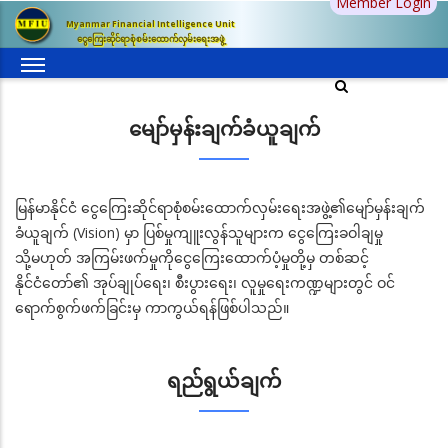
Member Login
အဓိက
Myanmar Financial Intelligence Unit
အကြောင်းအရာ
ငွေကြေးဆိုင်ရာစုံစမ်းထောက်လှမ်းရေးအဖွဲ့
သို့
သွား
မည်
မျော်မှန်းချက်ခံယူချက်
မြန်မာနိုင်ငံ ငွေကြေးဆိုင်ရာစုံစမ်းထောက်လှမ်းရေးအဖွဲ့၏မျော်မှန်းချက်
ခံယူချက် (Vision) မှာ ပြစ်မှုကျူးလွန်သူများက ငွေကြေးခဝါချမှု
သို့မဟုတ် အကြမ်းဖက်မှုကိုငွေကြေးထောက်ပံ့မှုတို့မှ တစ်ဆင့်
နိုင်ငံတော်၏ အုပ်ချုပ်ရေး၊ စီးပွားရေး၊ လူမှုရေးကဏ္ဍများတွင် ဝင်
ရောက်စွက်ဖက်ခြင်းမှ ကာကွယ်ရန်ဖြစ်ပါသည်။
ရည်ရွယ်ချက်