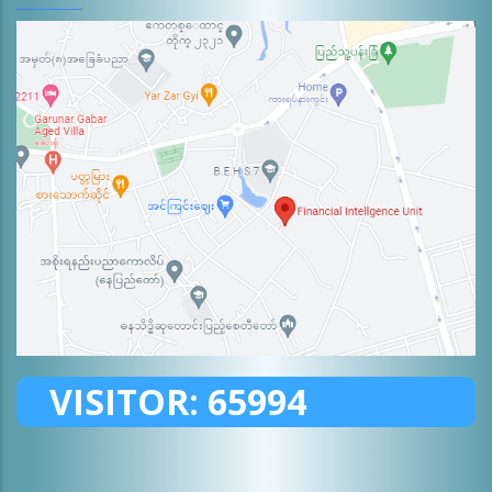
VISITOR:
65994