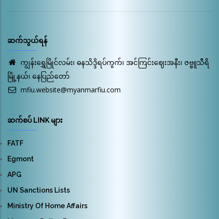
ဆက်သွယ်ရန်
ကျွန်းရွှေမြိုင်လမ်း၊ ဓနသိဒ္ဒိရပ်ကွက်၊ အင်ကြင်းဈေးအနီး၊ ဇဗ္ဗူသီရိ
မြို့နယ်၊ နေပြည်တော်
mfiu.website@myanmarfiu.com
ဆက်စပ် LINK များ
FATF
Egmont
APG
UN Sanctions Lists
Ministry Of Home Affairs