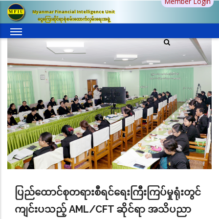
Member Login
အဓိက
Myanmar Financial Intelligence Unit
အကြောင်းအရာ
ငွေကြေးဆိုင်ရာစုံစမ်းထောက်လှမ်းရေးအဖွဲ့
သို့
သွား
မည်
ပြည်ထောင်စုတရားစီရင်ရေးကြီးကြပ်မှုရုံးတွင်
ကျင်းပသည့် AML/CFT ဆိုင်ရာ အသိပညာ