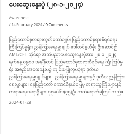
ပေးဆွေးနွေးပွဲ (၂၈-၁-၂၀၂၄)
Awareness
/
14 February 2024
/
0 Comments
ပြည်ထောင်စုတရားလွှတ်တော်ချုပ်၊ ပြည်ထောင်စုရားစီရင်ရေး
ကြီးကြပ်မှုရုံး၊ ညွှန်ကြားရေးမှူးချုပ် ဒေါ်တင်နွယ်စိုး ဦးဆောင်၍
AML/CFT ဆိုင်ရာ အသိပညာပေးဆွေးနွေးပွဲအား ၂၈-၁-၂၀၂၄
ရက်နေ့ ၀၉၀၀ အချိန်တွင် ပြည်ထောင်စုတရားစီရင်ရေးကြီးကြပ်မှု
ရုံး အစည်းအဝေးခန်းမ၌ ကျင်းပပြုလုပ်ခဲ့ရာ ဒုတိယ
ညွှန်ကြားရေးမှူးချုပ်များ၊ ညွှန်ကြားရေးမှူးများနှင့် ဒုတိယညွှန်ကြား
ရေးမှူးများ၊ နေပြည်တော် ကောင်စီနယ်မြေမှ တရားသူကြီးများနှင့်
တရားရေးအရာရှိများ စုစုပေါင်း(၄၅)ဦး တက်ရောက်ခဲ့ကြပါသည်။
2024-01-28