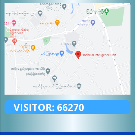
VISITOR:
66270