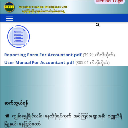
Member Login
အဓိက
Myanmar Financial Intelligence Unit
အကြောင်းအရာ
ငွေကြေးဆိုင်ရာစုံစမ်းထောက်လှမ်းရေးအဖွဲ့
သို့
သွား
မည်
Reporting Form For Accountant.pdf
(79.21 ကီလိုဘိုက်)
User Manual For Accountant.pdf
(305.01 ကီလိုဘိုက်)
ဆက်သွယ်ရန်
ကျွန်းရွှေမြိုင်လမ်း၊ ဓနသိဒ္ဒိရပ်ကွက်၊ အင်ကြင်းဈေးအနီး၊ ဇဗ္ဗူသီရိ
မြို့နယ်၊ နေပြည်တော်