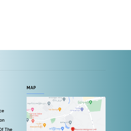
MAP
nce
ion
 Of The