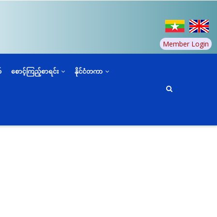
Member Login
်
စောင့်ကြည့်စာရင်း
နိုင်ငံတကာ