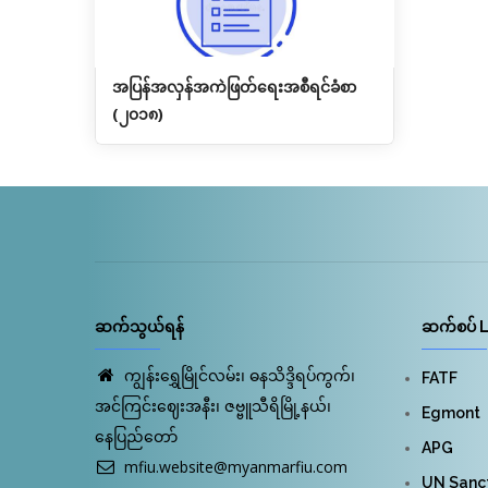
အပြန်အလှန်အကဲဖြတ်ရေးအစီရင်ခံစာ
(၂၀၁၈)
ဆက်သွယ်ရန်
ဆက်စပ် L
ကျွန်းရွှေမြိုင်လမ်း၊ ဓနသိဒ္ဒိရပ်ကွက်၊
FATF
အင်ကြင်းဈေးအနီး၊ ဇဗ္ဗူသီရိမြို့နယ်၊
Egmont
နေပြည်တော်
APG
mfiu.website@myanmarfiu.com
UN Sanct