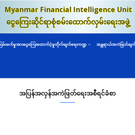
Myanmar Financial Intelligence Unit
ငွေကြေးဆိုင်ရာစုံစမ်းထောက်လှမ်းရေးအဖွဲ့
ကြမ်းဖက်မှုအားငွေကြေးထောက်ပံ့မှုတိုက်ဖျက်ရေးကဏ္ဍ
အန္တရာယ်အကဲဖြတ်ချက
အပြန်အလှန်အကဲဖြတ်ရေးအစီရင်ခံစာ