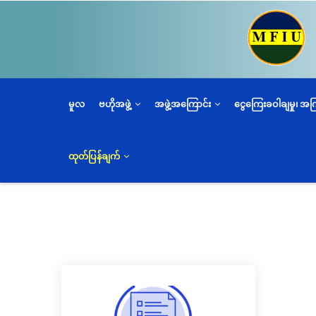
အဓိက
အကြောင်းအရာ
သို့
သွား
မည်
မူလ
ဗဟိုအဖွဲ့
အဖွဲ့အကြောင်း
ငွေကြေးခဝါချမှု၊ အ
ထုတ်ပြန်ချက်