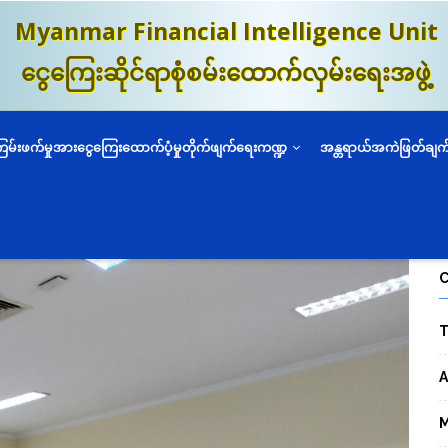
Myanmar Financial Intelligence Unit
ငွေကြေးဆိုင်ရာစုံစမ်းထောက်လှမ်းရေးအဖွဲ့
ကြမ်းဖက်မှုအားငွေကြေးထောက်ပံ့မှုတိုက်ဖျက်ရေးကဏ္ဍ
အန္တရာယ်အကဲဖြတ်ချက
T
A
M