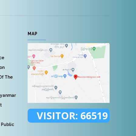
MAP
nce
ion
 Of The
Myanmar
t
VISITOR:
66519
 Public