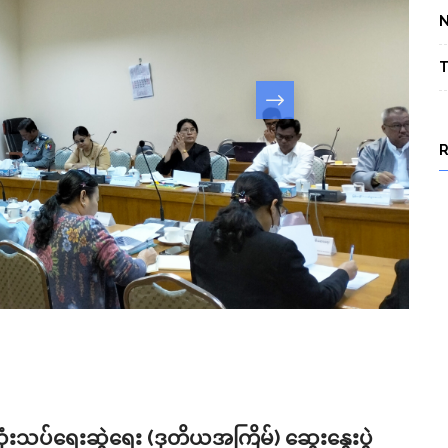
T
သပ်ရေးဆွဲရေး (ဒုတိယအကြိမ်) ဆွေးနွေးပွဲ