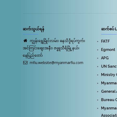
ဆက်သွယ်ရန်
ဆက်စပ် L
ကျွန်းရွှေမြိုင်လမ်း၊ ဓနသိဒ္ဒိရပ်ကွက်၊
FATF
အင်ကြင်းဈေးအနီး၊ ဇဗ္ဗူသီရိမြို့နယ်၊
Egmont
နေပြည်တော်
APG
mfiu.website@myanmarfiu.com
UN Sanct
Ministry
Myanmar 
General 
Bureau O
Myanmar
Associat