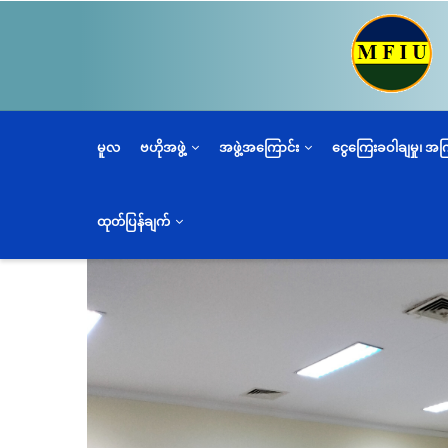
အဓိက
အကြောင်းအရာ
သို့
သွား
မည်
မူလ
ဗဟိုအဖွဲ့
အဖွဲ့အကြောင်း
ငွေကြေးခဝါချမှု၊ အ
ထုတ်ပြန်ချက်