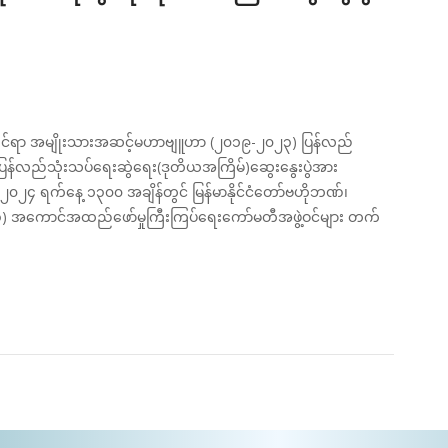
မှုဆိုင်ရာ အမျိုးသားအဆင့်မဟာဗျူဟာ (၂၀၁၉-၂၀၂၃) ပြန်လည်
်လည်သုံးသပ်ရေးဆွဲရေး(ဒုတိယအကြိမ်)ဆွေးနွေးပွဲအား
-၂၀၂၄ ရက်နေ့ ၁၃၀၀ အချိန်တွင် မြန်မာနိုင်ငံတော်ဗဟိုဘဏ်၊
၃) အကောင်အထည်ဖော်မှုကြီးကြပ်ရေးကော်မတီအဖွဲ့ဝင်များ တက်