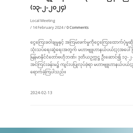
(၁၃-၂-၂၀၂၄)
Local Meeting
/
14 February 2024
/
0 Comments
ငွေကြေးခဝါချမှုနှင့် အကြမ်းဖက်မှုကိုငွေကြေးထောက်ပံ့
သုံးသပ်ရေးဆွဲရေးအတွက် မဟာဗျူဟာနယ်ပယ်(၃)အပေါ် ပြန
မြန်မာနိုင်ငံတော်ဗဟိုဘဏ်၊ ဒုတိယဥက္ကဋ္ဌ ဦးဆောင်၍ ၁၃-၂
အင်ကြင်းခန်းမ၌ ကျင်းပပြုလုပ်ခဲ့ရာ မဟာဗျူဟာနယ်ပယ်(
ရောက်ခဲ့ကြပါသည်။
2024-02-13