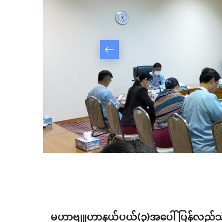
မဟာဗျူဟာနယ်ပယ်(၃)အပေါ် ပြန်လည်သုံး