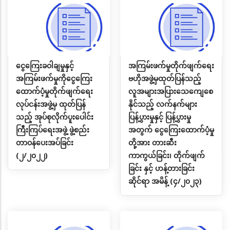
ငွေကြေးခဝါချမှုနှင့်
အကြမ်းဖက်မှုတိုက်ဖျက်ရေး
အကြမ်းဖက်မှုကိုငွေကြေး
ဗဟိုအဖွဲ့မှထုတ်ပြန်သည့်
ထောက်ပံ့မှုတိုက်ဖျက်ရေး
လူအများအပြားသေကျေစေ
လုပ်ငန်းအဖွဲ့မှ ထုတ်ပြန်
နိုင်သည့် လက်နက်များ
သည့် အုပ်စုလိုက်ပူးပေါင်း
ပြန့်ပွားမှုနှင့် ပြန့်ပွားမှု
ကြီးကြပ်ရေးအဖွဲ့ ဖွဲ့စည်း
အတွက် ငွေကြေးထောက်ပံ့မှု
တာဝန်ပေးအပ်ခြင်း
တို့အား တားဆီး
(၂/၂၀၂၂)
ကာကွယ်ခြင်း၊ တိုက်ဖျက်
ခြင်း နှင့် ဟန့်တားခြင်း
ဆိုင်ရာ အမိန့် (၄/၂၀၂၃)