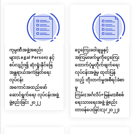
ကုမ္ပဏီအဖွဲ့အစည်း
ငွေကြေးခဝါချမှုနှင့်
များ(Legal Person) နှင့်
အကြမ်းဖက်မှုကိုငွေကြေး
စပ်လျဉ်း၍ ဆုံးရှုံးနိုင်ခြေ
ထောက်ပံ့မှုတိုက်ဖျက်ရေး
အန္တရာယ်အကဲဖြတ်ရေး
လုပ်ငန်းအဖွဲ့မှ ထုတ်ပြန်
လုပ်ငန်း
သည့် တိုးတက်မှုအစီရင်ခံစာ
အကောင်အထည်ဖော်
မူ
ဆောင်ရွက်ရေး လုပ်ငန်းအဖွဲ့
ကြမ်း(အင်္ဂလိပ်+မြန်မာ)စိစစ်
ဖွဲ့စည်းခြင်း ၂၀၂၂
ရေးသားရေးအဖွဲ့ ဖွဲ့စည်း
တာဝန်ပေးခြင်း(၃/၂၀၂၂)