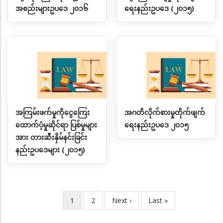
အစည်းများဥပဒေ ၂၀၁၆
ရေးနည်းဥပဒေ (၂၀၁၅)
အကြမ်းဖက်မှုကိုငွေကြေး
အဂတိလိုက်စားမှုတိုက်ဖျက်
ထောက်ပံ့မှုဆိုင်ရာ ပြစ်မှုများ
ရေးနည်းဥပဒေ ၂၀၁၅
အား တားဆီးနှိမ်နင်းခြင်း
နည်းဥပဒေများ (၂၀၁၅)
လက်ရှိ
1
Page
2
Next
Next ›
Last
Last »
Pagination
စာမျက်နှာ
page
page