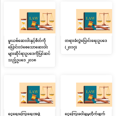
မူးယစ်ဆေးဝါးနှင့်စိတ်ကို
တရားခံလွှဲပြောင်းရေးဥပဒေ
ပြောင်းလဲစေသောဆေးဝါး
(၂၀၁၇)
များဆိုင်ရာဥပဒေကိုပြင်ဆင်
သည့်ဥပဒေ ၂၀၁၈
ငွေရေးကြေးရေးအဖွဲ့
ငွေကြေးခဝါချမှုတိုက်ဖျက်