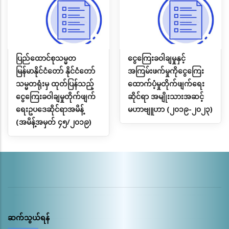
ပြည်ထောင်စုသမ္မတ
ငွေကြေးခဝါချမှုနှင့်
မြန်မာနိုင်ငံတော် နိုင်ငံတော်
အကြမ်းဖက်မှုကိုငွေကြေး
သမ္မတရုံးမှ ထုတ်ပြန်သည့်
ထောက်ပံ့မှုတိုက်ဖျက်ရေး
ငွေကြေးခဝါချမှုတိုက်ဖျက်
ဆိုင်ရာ အမျိုးသားအဆင့်
ရေးဥပဒေဆိုင်ရာအမိန့်
မဟာဗျူဟာ (၂၀၁၉-၂၀၂၃)
(အမိန့်အမှတ် ၄၅/၂၀၁၉)
ဆက်သွယ်ရန်