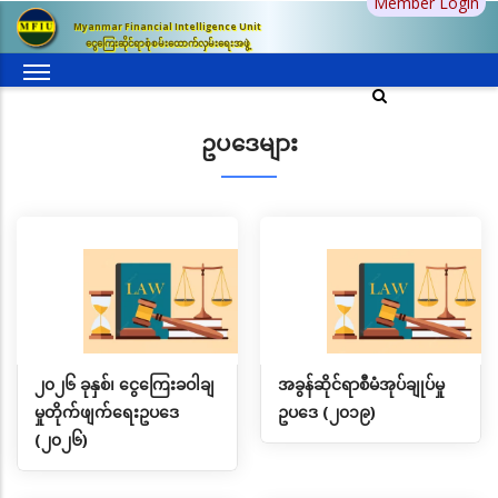
Member Login
အဓိက
Myanmar Financial Intelligence Unit
အကြောင်းအရာ
ငွေကြေးဆိုင်ရာစုံစမ်းထောက်လှမ်းရေးအဖွဲ့
သို့
သွား
မည်
ဥပဒေများ
၂၀၂၆ ခုနှစ်၊ ငွေကြေးခဝါချ
အခွန်ဆိုင်ရာစီမံအုပ်ချုပ်မှု
မှုတိုက်ဖျက်ရေးဥပဒေ
ဥပဒေ (၂၀၁၉)
(၂၀၂၆)