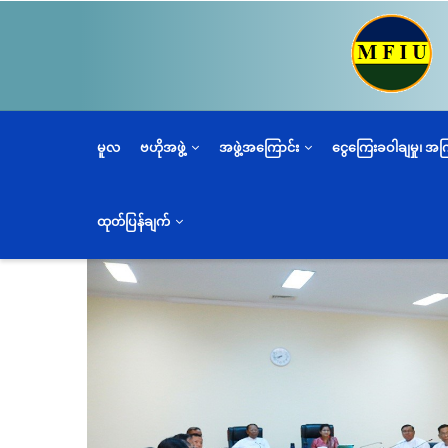
အဓိက
အကြောင်းအရာ
သို့
သွား
မည်
မူလ
ဗဟိုအဖွဲ့
အဖွဲ့အကြောင်း
ငွေကြေးခဝါချမှု၊ အ
ထုတ်ပြန်ချက်