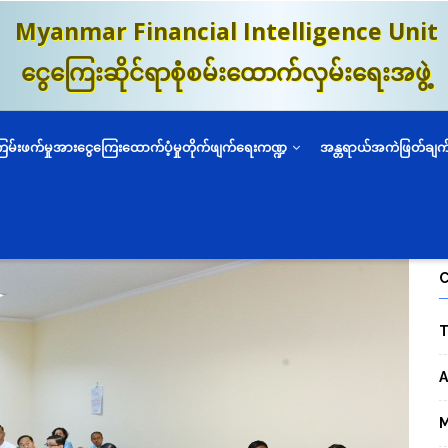
Myanmar Financial Intelligence Unit
ငွေကြေးဆိုင်ရာစုံစမ်းထောက်လှမ်းရေးအဖွဲ့
ကြမ်းဖက်မှုအားငွေကြေးထောက်ပံ့မှုတိုက်ဖျက်ရေးကဏ္ဍ
အန္တရာယ်အကဲဖြတ်ချက
T
A
M