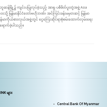
ူဆန်မြို့၌ ကျင်းပပြုလုပ်ခဲ့သည့် အာရှ-ပစိဖိတ်ပူးတွဲအဖွဲ့ Asia
းသို့ မြန်မာနိုင်ငံတော်ဗဟိုဘဏ်၊ အင်ကြင်းခန်းမမှတဆင့် မြန်မာ
်မာကိုယ်စားလှယ်အဖွဲ့တွင် ငွေကြေးဆိုင်ရာစုံစမ်းထောက်လှမ်းရေး
တက်ရောက်ခဲ့ပါသည်။
INK များ
Central Bank Of Myanmar