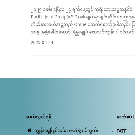
၂၀၂၅ ခုနှစ်၊ ဧပြီလ ၂၄ ရက်နေ့တွင် ကိုရီးယားသမ္မတနိုင်ငံ၊ ဘ
Pacific Joint Group(APJG) ၏ မျက်နှာချင်းဆိုင်အစည်းအဝေ
ကိုယ်စားလှယ်အဖွဲ့သည် Online မှတက်ရောက်ခဲ့ပါသည်။ မြန
အဖွဲ့၊ အဖွဲ့ခေါင်းဆောင်၊ ရဲမှူးချုပ် ဇော်လင်းထွန်း ပါဝင်
2025-04-24
ဆက်သွယ်ရန်
ဆက်စပ် L
ကျွန်းရွှေမြိုင်လမ်း၊ ဓနသိဒ္ဒိရပ်ကွက်၊
FATF