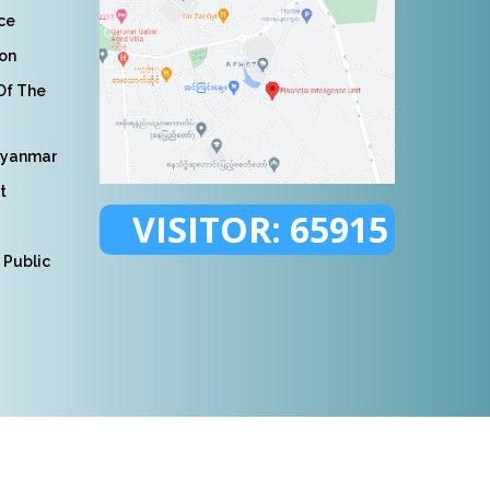
nce
ion
 Of The
Myanmar
t
VISITOR:
65915
 Public