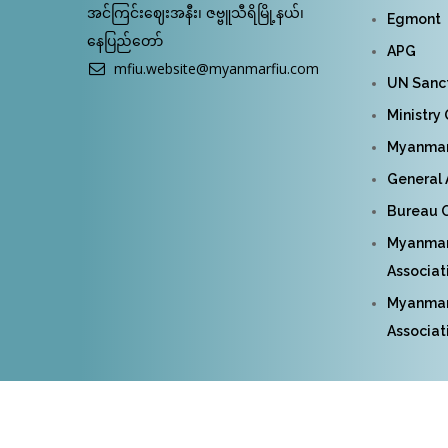
အင်ကြင်းဈေးအနီး၊ ဇဗ္ဗူသီရိမြို့နယ်၊
Egmont
နေပြည်တော်
APG
mfiu.website@myanmarfiu.com
UN Sanct
Ministry
Myanmar 
General 
Bureau O
Myanmar
Associat
Myanmar 
Associat