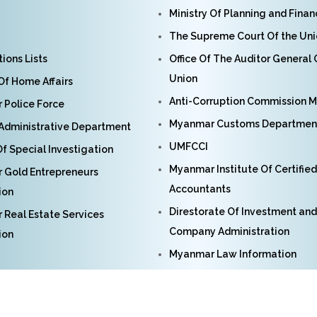
Ministry Of Planning and Fina
The Supreme Court Of the Un
ions Lists
Office Of The Auditor General
Union
 Of Home Affairs
Anti-Corruption Commission 
Police Force
Myanmar Customs Departmen
Administrative Department
UMFCCI
f Special Investigation
Myanmar Institute Of Certified
 Gold Entrepreneurs
Accountants
ion
Direstorate Of Investment and
Real Estate Services
Company Administration
ion
Myanmar Law Information