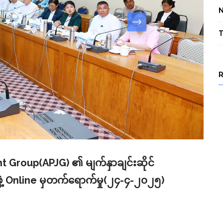
T
int Group(APJG) ၏ မျက်နှာချင်းဆိုင်
ဲ့ Online မှတက်ရောက်မှု(၂၄-၄-၂၀၂၅)