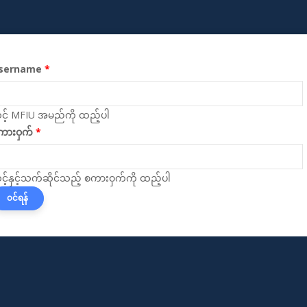
sername
Primary
tabs
င့် MFIU အမည်ကို ထည့်ပါ
ကားဝှက်
င့်နှင့်သက်ဆိုင်သည့် စကားဝှက်ကို ထည့်ပါ