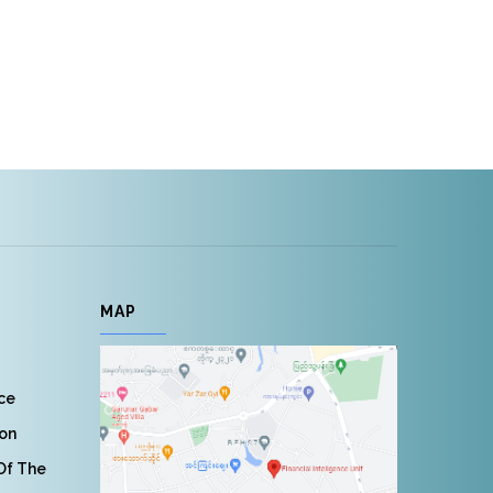
MAP
nce
ion
 Of The