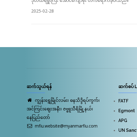
ဒုတိယရဲမှူးကြီး အောင်ကျော်စိုး တက်ရောက်ခဲ့ပါသည်။
2025-02-28
ဆက်သွယ်ရန်
ဆက်စပ် L
ကျွန်းရွှေမြိုင်လမ်း၊ ဓနသိဒ္ဒိရပ်ကွက်၊
FATF
အင်ကြင်းဈေးအနီး၊ ဇဗ္ဗူသီရိမြို့နယ်၊
Egmont
နေပြည်တော်
APG
mfiu.website@myanmarfiu.com
UN Sanct