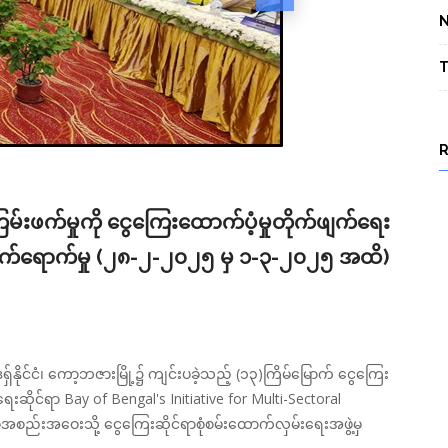
T
ြမ်းဖက်မှုကို ငွေကြေးထောက်ပံ့မှုတိုက်ဖျက်ရေး
တက်ရောက်မှု (၂၈-၂-၂၀၂၅ မှ ၁-၃-၂၀၂၅ အထိ)
ိုင်ငံ၊ ကော့ဘဇားမြို့၌ ကျင်းပခဲ့သည့် (၁၃)ကြိမ်မြောက် ငွေကြေး
ရေးဆိုင်ရာ Bay of Bengal's Initiative for Multi-Sectoral
အစည်းအဝေးသို့ ငွေကြေးဆိုင်ရာစုံစမ်းထောက်လှမ်းရေးအဖွဲ့မှ