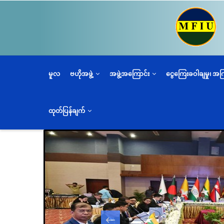
အဓိက
အကြောင်းအရာ
သို့
သွား
မည်
မူလ
ဗဟိုအဖွဲ့
အဖွဲ့အကြောင်း
ငွေကြေးခဝါချမှု၊ အ
ထုတ်ပြန်ချက်